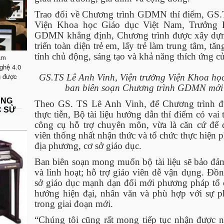
Trao đổi về Chương trình GDMN thí điểm, GS.
Viện Khoa học Giáo dục Việt Nam, Trưởng B
GDMN khẳng định, Chương trình được xây dựng 
triển toàn diện trẻ em, lấy trẻ làm trung tâm, tă
tính chủ động, sáng tạo và khả năng thích ứng củ
ăm
ghệ 4.0
g được
GS.TS Lê Anh Vinh, Viện trưởng Viện Khoa họ
ban biên soạn Chương trình GDMN mới p
ẶNG
Theo GS. TS Lê Anh Vinh, để Chương trình đượ
C SỬ
thực tiễn, Bộ tài liệu hướng dẫn thí điểm có vai 
công cụ hỗ trợ chuyên môn, vừa là căn cứ để 
viên thống nhất nhận thức và tổ chức thực hiện 
địa phương, cơ sở giáo dục.
Ban biên soạn mong muốn bộ tài liệu sẽ bảo đảm
và linh hoạt; hỗ trợ giáo viên dễ vận dụng. Đồn
sở giáo dục mạnh dạn đổi mới phương pháp tổ 
hướng hiện đại, nhân văn và phù hợp với sự ph
trong giai đoạn mới.
“Chúng tôi cũng rất mong tiếp tục nhận được n