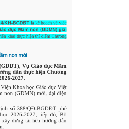
24/KH-BGDĐT
là kế hoạch về việc
iáo dục Mầm non (GDMN) giai
riển khai thực hiện thí điểm Chương
mầm non mới
ạo (GDĐT), Vụ Giáo dục Mầm
 hướng dẫn thực hiện Chương
 2026-2027.
 Viện Khoa học Giáo dục Việt
ầm non (GDMN) mới, đại diện
định số 388/QĐ-BGDĐT phê
ọc 2026-2027; tiếp đó, Bộ
y dựng tài liệu hướng dẫn
ểm.