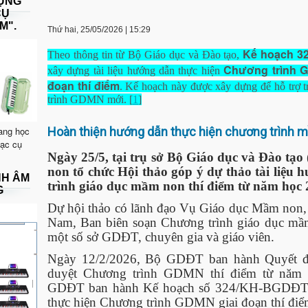
DỤNG
CỤ
M".
Thứ hai, 25/05/2026
|
15:29
Kế hoạch 3
Theo thông tin từ Bộ Giáo dục và Đào tạo,
Chương trình G
xây dựng tài liệu hướng dẫn thực hiện
đoạn thí điểm
. Kế hoạch này được xây dựng để hỗ trợ t
trình GDMN mới. [
1
]
ang học
Hoàn thiện hướng dẫn thực hiện chương trình 
hạc cụ
Ngày 25/5, tại trụ sở Bộ Giáo dục và Đào t
non tổ chức Hội thảo góp ý dự thảo tài liệu
NH ÂM
trình giáo dục mầm non thí điểm từ năm học
G
Dự hội thảo có lãnh đạo Vụ Giáo dục Mầm non,
Nam, Ban biên soạn Chương trình giáo dục m
một số sở GDĐT, chuyên gia và giáo viên.
Ngày 12/2/2026, Bộ GDĐT ban hành Quyết 
duyệt Chương trình GDMN thí điểm từ năm h
GDĐT ban hành Kế hoạch số 324/KH-BGDĐT xâ
thực hiện Chương trình GDMN giai đoạn thí đi