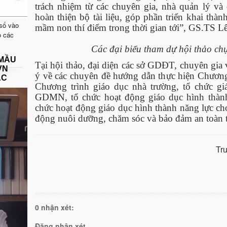
trách nhiệm từ các chuyên gia, nhà quản lý và 
hoàn thiện bộ tài liệu, góp phần triển khai thà
 số vào
mầm non thí điểm trong thời gian tới”, GS.TS L
o các
Các đại biểu tham dự hội thảo ch
 MẦU
Tại hội thảo, đại diện các sở GDĐT, chuyên gia 
VN
ý về các chuyên đề hướng dẫn thực hiện Chươn
ẠC
Chương trình giáo dục nhà trường, tổ chức gi
GDMN, tổ chức hoạt động giáo dục hình thành 
chức hoạt động giáo dục hình thành năng lực cho
động nuôi dưỡng, chăm sóc và bảo đảm an toàn
Tr
0 nhận xét:
Đăng nhận xét