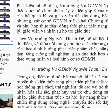
Phát biểu tại hội thảo, Vụ trưởng Vụ GDMN Ng
thảo được tổ chức nhằm lấy ý kiến góp ý của c
cán bộ quản lý và giáo viên để xây dựng bộ t
phương, các cơ sở GDMN triển khai Chương trì
và phù hợp thực tiễn; đồng thời phát triển năn
lý, giáo viên và nhân sự hỗ trợ giáo dục.
Theo Vụ trưởng Nguyễn Thanh Đề, bộ tài liệ
thí điểm, kế thừa nội dung phù hợp của chương t
cận theo định hướng phát triển phẩm chất, năng 
ạc"
tâm; tăng cường trải nghiệm, giáo dục tích hợp 
ng được
theo vùng miền và loại hình cơ sở GDMN.
i thiệu
 điểm
hình
Vụ trưởng Vụ GDMN Nguyễn Thanh Đề ph
uẩn
Trong đó, điểm mới nổi bật của bộ tài liệu là ch
truyền thụ kiến thức sang phát triển phẩm chất 
ẪN TỰ
học thông qua chơi, trải nghiệm; đề cao vai trò t
nhân hóa sâu sắc, phát huy vai trò chủ động củ
nhập, giáo dục cảm xúc - xã hội, kỹ năng thích
khích ứng dụng công nghệ, chuyển đổi số; đ
giữa nhà trường, gia đình và cộng đồng.