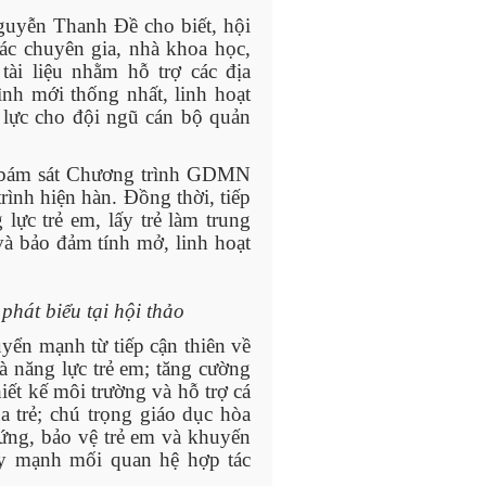
uyễn Thanh Đề cho biết, hội
ác chuyên gia, nhà khoa học,
ài liệu nhằm hỗ trợ các địa
nh mới thống nhất, linh hoạt
g lực cho đội ngũ cán bộ quản
u bám sát Chương trình GDMN
rình hiện hàn. Đồng thời, tiếp
lực trẻ em, lấy trẻ làm trung
và bảo đảm tính mở, linh hoạt
át biểu tại hội thảo
uyển mạnh từ tiếp cận thiên về
và năng lực trẻ em; tăng cường
hiết kế môi trường và hỗ trợ cá
a trẻ; chú trọng giáo dục hòa
 ứng, bảo vệ trẻ em và khuyến
ẩy mạnh mối quan hệ hợp tác