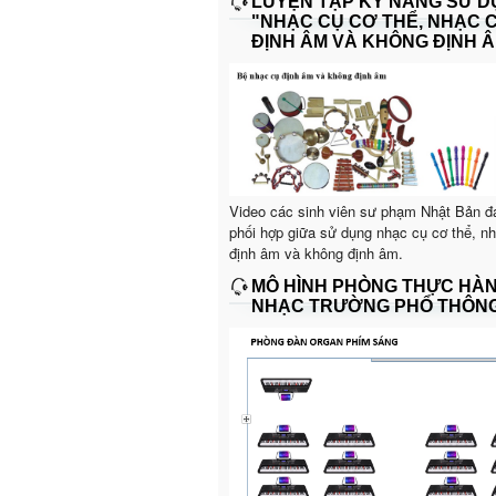
LUYỆN TẬP KỸ NĂNG SỬ 
"NHẠC CỤ CƠ THỂ, NHẠC 
ĐỊNH ÂM VÀ KHÔNG ĐỊNH Â
Video các sinh viên sư phạm Nhật Bản đ
phối hợp giữa sử dụng nhạc cụ cơ thể, n
định âm và không định âm.
MÔ HÌNH PHÒNG THỰC HÀ
NHẠC TRƯỜNG PHỔ THÔN