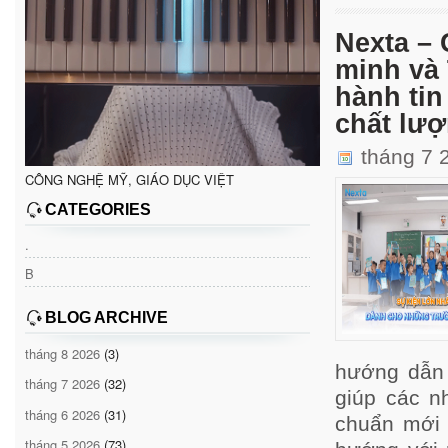
Nexta –
minh và 
hành tin
chất lượ
tháng 7 
CÔNG NGHỆ MỸ, GIÁO DỤC VIỆT
CATEGORIES
.
B
BLOG ARCHIVE
tháng 8 2026
(3)
hướng dẫn 
tháng 7 2026
(32)
giúp các n
tháng 6 2026
(31)
chuẩn mới 
tháng 5 2026
(73)