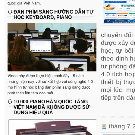
quốc gia Việt Nam.
ĐÀN PHÍM SÁNG HƯỚNG DẪN TỰ
HỌC KEYBOARD, PIANO
chuyển đổi 
được xây d
học, tự bồ
theo định 
tư phòng đà
4.0 tích hợ
Video này được thực hiện cách đây 15 năm
nhưng hiện nay với sự kết hợp với công nghệ 4.0
thiết bị t
mô hình tự học bằng đàn phím sáng đang được
mọi lúc, mọ
phát triển lên tầm cao mới.
tiếp trên đà
10.000 PIANO HÀN QUỐC TẶNG
VIỆT NAM ĐÃ KHÔNG ĐƯỢC SỬ
DỤNG HIỆU QUẢ
tháng 7 