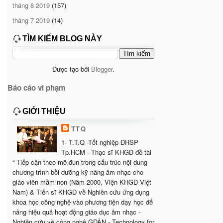
tháng 8 2019
(157)
tháng 7 2019
(14)
TÌM KIẾM BLOG NÀY
Được tạo bởi
Blogger
.
Báo cáo vi phạm
GIỚI THIỆU
TTQ
1- T.T.Q -Tốt nghiệp ĐHSP
Tp.HCM - Thạc sĩ KHGD đề tài
“ Tiếp cận theo mô-đun trong cấu trúc nội dung
chương trình bồi dưỡng kỹ năng âm nhạc cho
giáo viên mầm non (Năm 2000, Viện KHGD Việt
Nam) & Tiến sĩ KHGD về Nghiên cứu ứng dụng
khoa học công nghệ vào phương tiện dạy học để
nâng hiệu quả hoạt động giáo dục âm nhạc -
Nghiên cứu về công nghệ GDÂN - Technology for