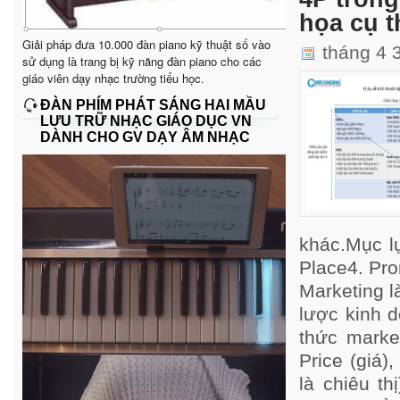
họa cụ t
Giải pháp đưa 10.000 đàn piano kỹ thuật số vào
tháng 4 
sử dụng là trang bị kỹ năng đàn piano cho các
giáo viên dạy nhạc trường tiểu học.
ĐÀN PHÍM PHÁT SÁNG HAI MẦU
LƯU TRỮ NHẠC GIÁO DỤC VN
DÀNH CHO GV DẠY ÂM NHẠC
khác.Mục lụ
Place4. Pro
Marketing l
lược kinh d
thức marke
Price (giá)
là chiêu t