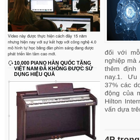
Video này được thực hiện cách đây 15 năm
nhưng hiện nay với sự kết hợp với công nghệ 4.0
mô hình tự học bằng đàn phím sáng đang được
đối với mỗ
phát triển lên tầm cao mới.
nghiệp mà A
10.000 PIANO HÀN QUỐC TẶNG
thêm định 
VIỆT NAM ĐÃ KHÔNG ĐƯỢC SỬ
DỤNG HIỆU QUẢ
nay.1. Ưu t
37% các do
động của m
Hilton Int
vấn dựa trê
4P trong