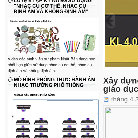
LUYỆN TẬP KỸ NĂNG SỬ DỤNG
"NHẠC CỤ CƠ THỂ, NHẠC CỤ
ĐỊNH ÂM VÀ KHÔNG ĐỊNH ÂM".
Video các sinh viên sư phạm Nhật Bản đang học
phối hợp giữa sử dụng nhạc cụ cơ thể, nhạc cụ
định âm và không định âm.
Xây dựn
MÔ HÌNH PHÒNG THỰC HÀNH ÂM
NHẠC TRƯỜNG PHỔ THÔNG
giáo dụ
tháng 4 