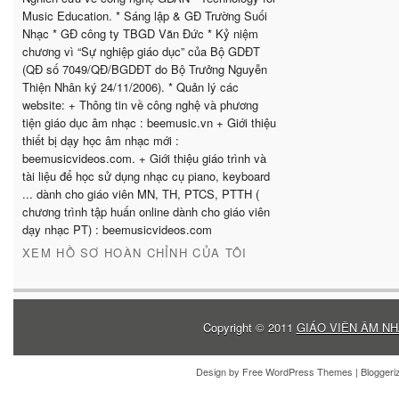
Music Education. * Sáng lập & GĐ Trường Suối
Nhạc * GĐ công ty TBGD Văn Đức * Kỷ niệm
chương vì “Sự nghiệp giáo dục” của Bộ GDĐT
(QĐ số 7049/QĐ/BGDĐT do Bộ Trưởng Nguyễn
Thiện Nhân ký 24/11/2006). * Quản lý các
website: + Thông tin về công nghệ và phương
tiện giáo dục âm nhạc : beemusic.vn + Giới thiệu
thiết bị dạy học âm nhạc mới :
beemusicvideos.com. + Giới thiệu giáo trình và
tài liệu để học sử dụng nhạc cụ piano, keyboard
... dành cho giáo viên MN, TH, PTCS, PTTH (
chương trình tập huấn online dành cho giáo viên
dạy nhạc PT) : beemusicvideos.com
XEM HỒ SƠ HOÀN CHỈNH CỦA TÔI
Copyright © 2011
GIÁO VIÊN ÂM NH
Design by
Free WordPress Themes
| Blogger