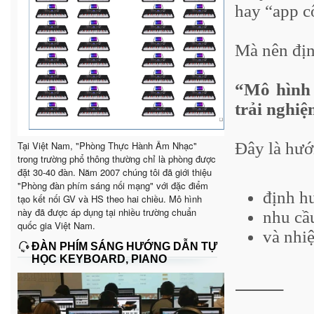
hay “app c
Mà nên địn
“Mô hình 
trải nghi
Tại Việt Nam, "Phòng Thực Hành Âm Nhạc"
Đây là hướ
trong trường phổ thông thường chỉ là phòng được
đặt 30-40 đàn. Năm 2007 chúng tôi đã giới thiệu
"Phòng đàn phím sáng nối mạng" với đặc điểm
định h
tạo kết nối GV và HS theo hai chiều. Mô hình
này đã được áp dụng tại nhiều trường chuẩn
nhu cầ
quốc gia Việt Nam.
và nhi
ĐÀN PHÍM SÁNG HƯỚNG DẪN TỰ
HỌC KEYBOARD, PIANO
⸻