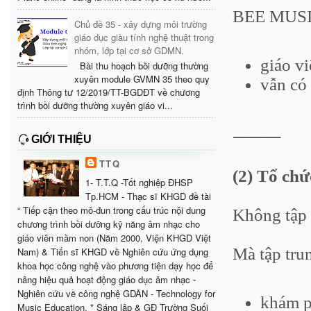
BEE MUSIC
Chủ đề 35 - xây dựng môi trường
giáo dục giàu tính nghệ thuật trong
nhóm, lớp tại cơ sở GDMN.
giáo v
Bài thu hoạch bồi dưỡng thường
xuyên module GVMN 35 theo quy
vẫn có
định Thông tư 12/2019/TT-BGDĐT về chương
trình bồi dưỡng thường xuyên giáo vi...
⸻
GIỚI THIỆU
TTQ
(2) Tổ chứ
1- T.T.Q -Tốt nghiệp ĐHSP
Tp.HCM - Thạc sĩ KHGD đề tài
“ Tiếp cận theo mô-đun trong cấu trúc nội dung
Không tập 
chương trình bồi dưỡng kỹ năng âm nhạc cho
giáo viên mầm non (Năm 2000, Viện KHGD Việt
Mà tập tru
Nam) & Tiến sĩ KHGD về Nghiên cứu ứng dụng
khoa học công nghệ vào phương tiện dạy học để
nâng hiệu quả hoạt động giáo dục âm nhạc -
Nghiên cứu về công nghệ GDÂN - Technology for
khám p
Music Education. * Sáng lập & GĐ Trường Suối