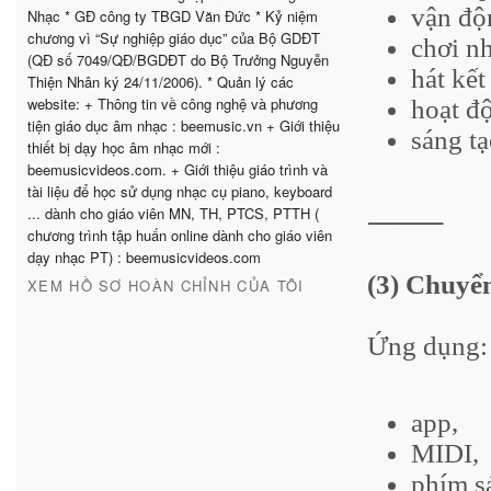
vận độ
Nhạc * GĐ công ty TBGD Văn Đức * Kỷ niệm
chương vì “Sự nghiệp giáo dục” của Bộ GDĐT
chơi nh
(QĐ số 7049/QĐ/BGDĐT do Bộ Trưởng Nguyễn
hát kết
Thiện Nhân ký 24/11/2006). * Quản lý các
website: + Thông tin về công nghệ và phương
hoạt đ
tiện giáo dục âm nhạc : beemusic.vn + Giới thiệu
sáng t
thiết bị dạy học âm nhạc mới :
beemusicvideos.com. + Giới thiệu giáo trình và
tài liệu để học sử dụng nhạc cụ piano, keyboard
... dành cho giáo viên MN, TH, PTCS, PTTH (
⸻
chương trình tập huấn online dành cho giáo viên
dạy nhạc PT) : beemusicvideos.com
(3) Chuyển
XEM HỒ SƠ HOÀN CHỈNH CỦA TÔI
Ứng dụng:
app,
MIDI,
phím s