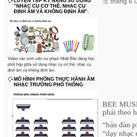
tháng 6 
LUYỆN TẬP KỸ NĂNG SỬ DỤNG
"NHẠC CỤ CƠ THỂ, NHẠC CỤ
ĐỊNH ÂM VÀ KHÔNG ĐỊNH ÂM".
Video các sinh viên sư phạm Nhật Bản đang học
phối hợp giữa sử dụng nhạc cụ cơ thể, nhạc cụ
định âm và không định âm.
MÔ HÌNH PHÒNG THỰC HÀNH ÂM
NHẠC TRƯỜNG PHỔ THÔNG
BEE MUSIC
phải theo 
“bán đàn p
“dạy nhạc 