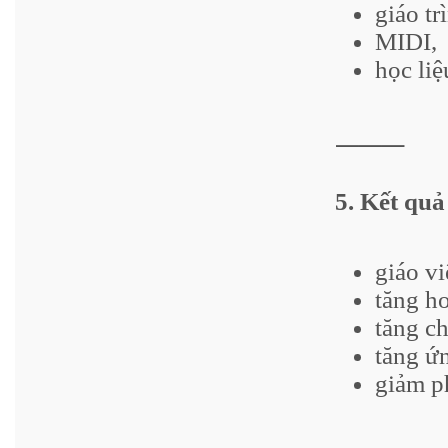
giáo tr
MIDI,
học liệ
⸻
5. Kết quả
giáo vi
tăng ho
tăng ch
tăng ứ
giảm p