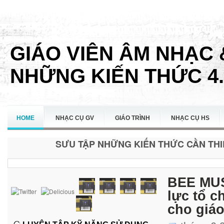
GIÁO VIÊN ÂM NHẠC 
NHỮNG KIẾN THỨC 4.
HOME
NHẠC CỤ GV
GIÁO TRÌNH
NHẠC CỤ HS
SƯU TẬP NHỮNG KIẾN THỨC CẦN THIẾ
LIÊN HỆ
BEE MUS
lực tổ c
cho giá