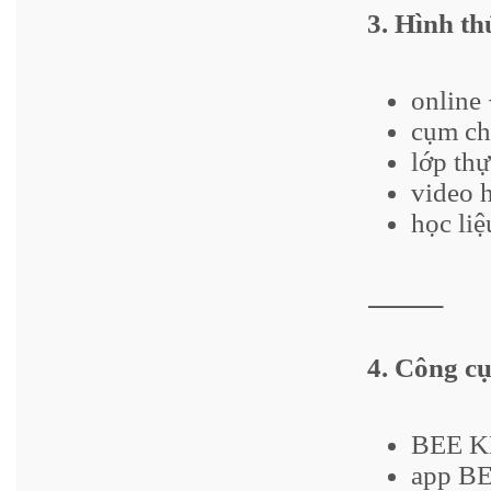
3. Hình th
online 
cụm ch
lớp thự
video 
học liệ
⸻
4. Công cụ
BEE KL
app B