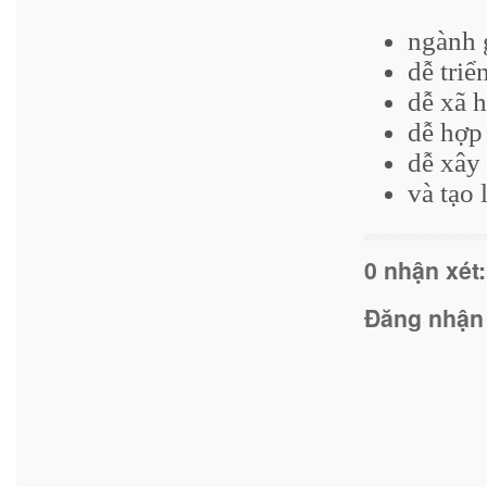
ngành g
dễ triể
dễ xã h
dễ hợp
dễ xây
và tạo 
0 nhận xét:
Đăng nhận