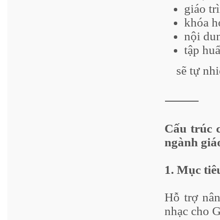
giáo tr
khóa h
nội du
tập hu
sẽ tự nh
⸻
Cấu trúc 
ngành giá
1. Mục tiê
Hỗ trợ nân
nhạc cho