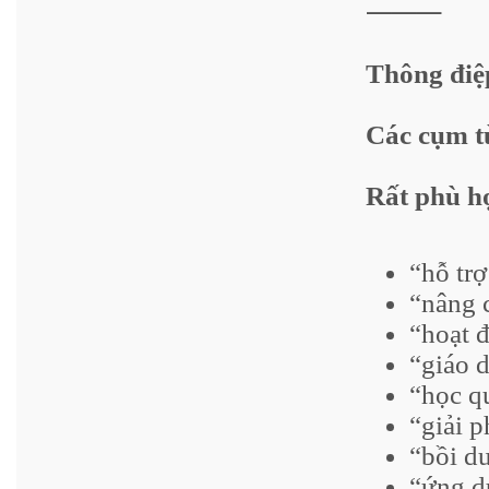
⸻
Thông điệ
Các cụm t
Rất phù h
“hỗ trợ
“nâng 
“hoạt 
“giáo d
“học q
“giải p
“bồi d
“ứng d