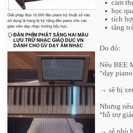
cảm th
học qu
Giải pháp đưa 10.000 đàn piano kỹ thuật số vào
tích h
sử dụng là trang bị kỹ năng đàn piano cho các
giáo viên dạy nhạc trường tiểu học.
tăng tr
ĐÀN PHÍM PHÁT SÁNG HAI MẦU
LƯU TRỮ NHẠC GIÁO DỤC VN
DÀNH CHO GV DẠY ÂM NHẠC
Do đó:
Nếu BEE M
“dạy piano
→ sẽ bị xe
Nhưng nếu
“hỗ trợ gi
→ sẽ phù h