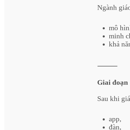
Ngành giáo
mô hìn
minh c
khả nă
⸻
Giai đoạn 
Sau khi giá
app,
đàn,