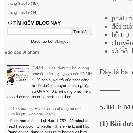
tháng 8 2019
(157)
tháng 7 2019
(14)
phát tr
TÌM KIẾM BLOG NÀY
đổi mớ
hỗ trợ 
Được tạo bởi
Blogger
.
chuyển
xã hội 
Báo cáo vi phạm
GVMN 5: Hoạt động tự bồi dưỡng
Đây là hai 
chuyên môn, nghiệp vụ của GVMN
1. Ý nghĩa, vai trò của hoạt động
tự bồi dưỡng chuyên môn, nghiệp
⸻
vụ GVMN : Xã hội càng phát triển,
giáo dục đào tạo cũng phát triển theo, ...
5. BEE MU
#10 khóa học Piano online cho người mới
(miễn phí & có phí) [2021]
Khoá học online Lại Huê 1.752 32 minutes
(1) Bồi dư
read Facebook LinkedIn Share via Email Học
Piano online đang là hình thức học có xu hướ...