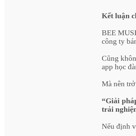
Kết luận c
BEE MUSIC
công ty bá
Cũng không
app học đà
Mà nên trở
“Giải phá
trải nghiệ
Nếu định v