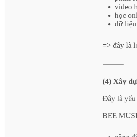
video 
học onl
dữ liệu
=> đây là 
⸻
(4) Xây d
Đây là yếu
BEE MUSIC
cộng đ