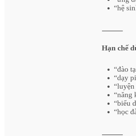
“hệ sin
⸻
Hạn chế d
“đào tạ
“dạy p
“luyện 
“năng 
“biểu 
“học đ
⸻