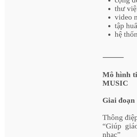
thư việ
video 
tập huấ
hệ thố
⸻
Mô hình t
MUSIC
Giai đoạn
Thông điệp
“Giúp giá
nhạc”