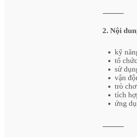
⸻
2. Nội dun
kỹ năn
tổ chức
sử dụn
vận độ
trò chơ
tích h
ứng dụ
⸻