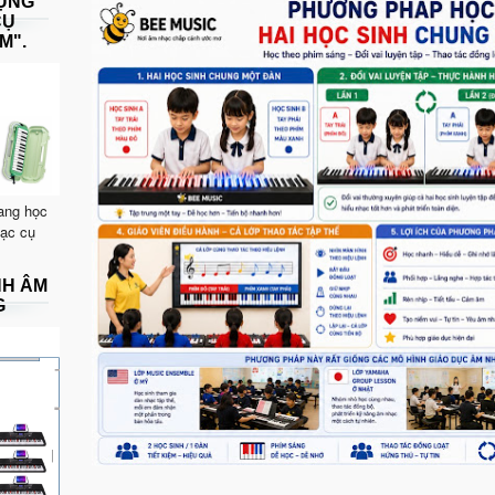
DỤNG
CỤ
M".
ang học
hạc cụ
NH ÂM
G