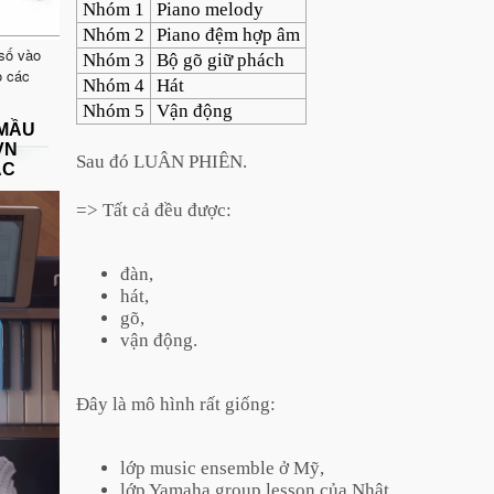
Nhóm 1
Piano melody
Nhóm 2
Piano đệm hợp âm
 số vào
Nhóm 3
Bộ gõ giữ phách
o các
Nhóm 4
Hát
Nhóm 5
Vận động
 MẦU
VN
Sau đó LUÂN PHIÊN.
ẠC
=> Tất cả đều được:
đàn,
hát,
gõ,
vận động.
Đây là mô hình rất giống:
lớp music ensemble ở Mỹ,
lớp Yamaha group lesson của Nhật,