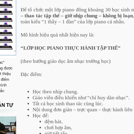
Để tổ chức một lớp piano đông khoảng 30 học sinh 
– thao tác tập thể – giữ nhịp chung – không bị loạn
toàn kiểu “1 thầy – 1 đàn” của lớp piano cá nhân.
Mô hình hiệu quả nhất hiện nay là:
“LỚP HỌC PIANO THỰC HÀNH TẬP THỂ”
(theo hướng giáo dục âm nhạc trường học)
ạc"
ng được
i thiệu
Đặc điểm:
 điểm
hình
uẩn
Học theo nhịp chung.
Giáo viên điều khiển như “chỉ huy dàn nhạc”.
Tất cả học sinh thao tác cùng lúc.
ẪN TỰ
Nội dung đơn giản – trực quan – thực hành liên 
Học để:
đệm hát,
chơi hợp âm,
giữ tiết tấu,