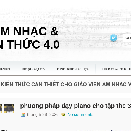
ÂM NHẠC &
 THỨC 4.0
TRÌNH
NHẠC CỤ HS
HÌNH ẢNH-TƯ LIỆU
TIN KHOA HOC 
KIẾN THỨC CẦN THIẾT CHO GIÁO VIÊN ÂM NHẠC VI
phuong pháp dạy piano cho tập the 30
tháng 5 28, 2026
No comments