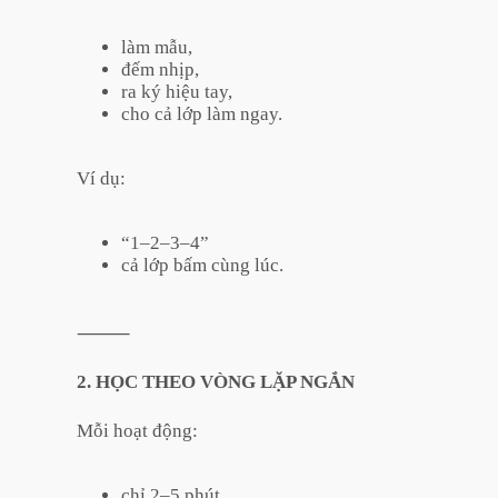
làm mẫu,
đếm nhịp,
ra ký hiệu tay,
cho cả lớp làm ngay.
Ví dụ:
“1–2–3–4”
cả lớp bấm cùng lúc.
⸻
2. HỌC THEO VÒNG LẶP NGẮN
Mỗi hoạt động:
chỉ 2–5 phút.