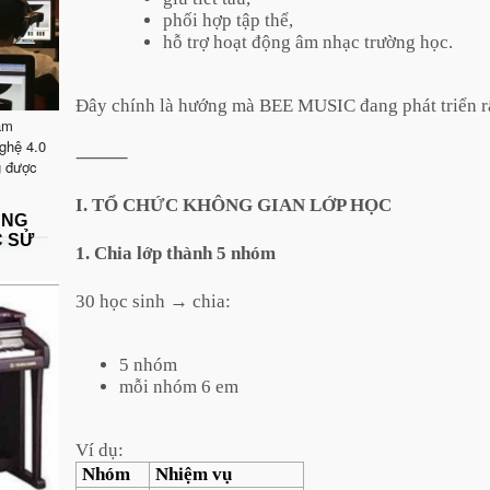
phối hợp tập thể,
hỗ trợ hoạt động âm nhạc trường học.
Đây chính là hướng mà BEE MUSIC đang phát triển r
ăm
ghệ 4.0
⸻
g được
I. TỔ CHỨC KHÔNG GIAN LỚP HỌC
ẶNG
C SỬ
1. Chia lớp thành 5 nhóm
30 học sinh → chia:
5 nhóm
mỗi nhóm 6 em
Ví dụ:
Nhóm
Nhiệm vụ