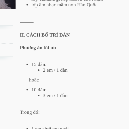
lớp âm nhạc mầm non Hàn Quốc.
⸻
II. CÁCH BỐ TRÍ ĐÀN
Phương án tối ưu
15 đàn:
2 em / 1 đàn
hoặc
10 đàn:
3 em / 1 đàn
Trong đó:
1 em chơi tay phải