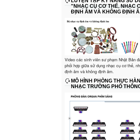
LUYỆN TẬP KỸ NĂNG SỬ 
"NHẠC CỤ CƠ THỂ, NHẠC 
ĐỊNH ÂM VÀ KHÔNG ĐỊNH Â
Video các sinh viên sư phạm Nhật Bản đ
phối hợp giữa sử dụng nhạc cụ cơ thể, n
định âm và không định âm.
MÔ HÌNH PHÒNG THỰC HÀ
NHẠC TRƯỜNG PHỔ THÔN