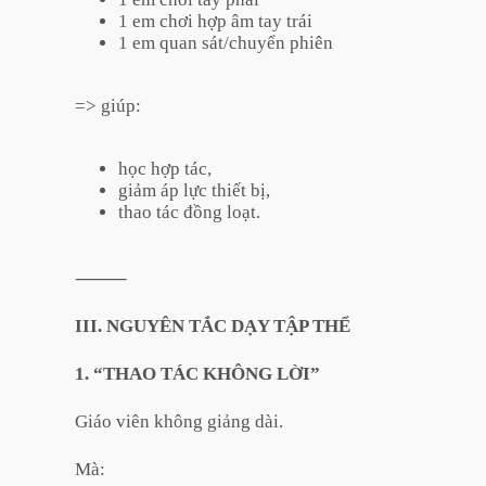
1 em chơi hợp âm tay trái
1 em quan sát/chuyển phiên
=> giúp:
học hợp tác,
giảm áp lực thiết bị,
thao tác đồng loạt.
⸻
III. NGUYÊN TẮC DẠY TẬP THỂ
1. “THAO TÁC KHÔNG LỜI”
Giáo viên không giảng dài.
Mà: