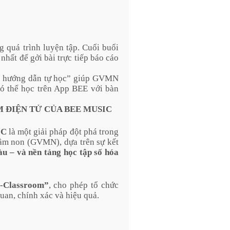
g quá trình luyện tập. Cuối buổi
nhất để gởi bài trực tiếp báo cáo
ỏ hướng dẫn tự học” giúp GVMN
có thể học trên App BEE với bàn
 ĐIỆN TỬ CỦA BEE MUSIC
IC
là một giải pháp đột phá trong
ầm non (GVMN), dựa trên sự kết
u – và nền tảng học tập số hóa
E-Classroom”
, cho phép tổ chức
uan, chính xác và hiệu quả.