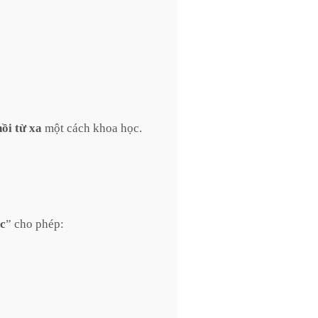
hồi từ xa
một cách khoa học.
ọc
” cho phép: