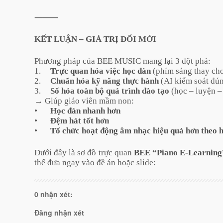
⸻
KẾT LUẬN – GIÁ TRỊ ĐỔI MỚI
Phương pháp của BEE MUSIC mang lại 3 đột phá:
1.
Trực quan hóa việc học đàn
(phím sáng thay cho
2.
Chuẩn hóa kỹ năng thực hành
(AI kiểm soát đún
3.
Số hóa toàn bộ quá trình đào tạo
(học – luyện –
→ Giúp giáo viên mầm non:
•
Học đàn nhanh hơn
•
Đệm hát tốt hơn
•
Tổ chức hoạt động âm nhạc hiệu quả hơn theo 
Dưới đây là sơ đồ trực quan
BEE “Piano E-Learning
thể đưa ngay vào đề án hoặc slide:
0 nhận xét:
Đăng nhận xét