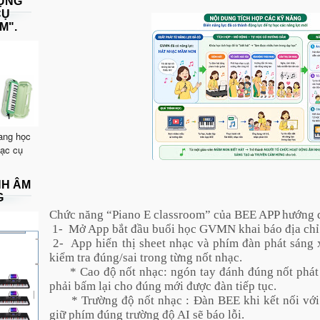
DỤNG
CỤ
M".
ang học
hạc cụ
NH ÂM
G
Chức năng “Piano E classroom” của BEE APP hướng d
1-
Mở App bắt đầu buổi học GVMN khai báo địa chỉ 
2-
App hiển thị sheet nhạc và phím đàn phát sáng 
kiểm tra đúng/sai trong từng nốt nhạc.
* Cao độ nốt nhạc: ngón tay đánh đúng nốt phát 
phải bấm lại cho đúng mới được đàn tiếp tục.
* Trường độ nốt nhạc : Đàn BEE khi kết nối vớ
giữ phím đúng trường độ AI sẽ báo lỗi.