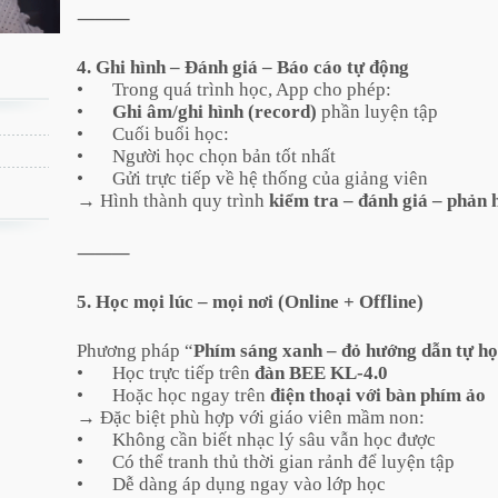
⸻
4. Ghi hình – Đánh giá – Báo cáo tự động
•
Trong quá trình học, App cho phép:
•
Ghi âm/ghi hình (record)
phần luyện tập
•
Cuối buổi học:
•
Người học chọn bản tốt nhất
•
Gửi trực tiếp về hệ thống của giảng viên
→ Hình thành quy trình
kiểm tra – đánh giá – phản 
⸻
5. Học mọi lúc – mọi nơi (Online + Offline)
Phương pháp “
Phím sáng xanh – đỏ hướng dẫn tự h
•
Học trực tiếp trên
đàn BEE KL-4.0
•
Hoặc học ngay trên
điện thoại với bàn phím ảo
→ Đặc biệt phù hợp với giáo viên mầm non:
•
Không cần biết nhạc lý sâu vẫn học được
•
Có thể tranh thủ thời gian rảnh để luyện tập
•
Dễ dàng áp dụng ngay vào lớp học