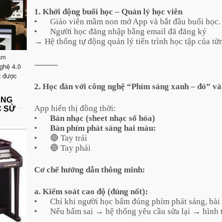
1. Khởi động buổi học – Quản lý học viên
•
Giáo viên mầm non mở App và bắt đầu buổi học.
•
Người học đăng nhập bằng email đã đăng ký
→ Hệ thống tự động quản lý tiến trình học tập của từ
ăm
⸻
ghệ 4.0
g được
2. Học đàn với công nghệ “Phím sáng xanh – đỏ” và
ẶNG
App hiển thị đồng thời:
C SỬ
•
Bản nhạc (sheet nhạc số hóa)
•
Bàn phím phát sáng hai màu:
•
🔴 Tay trái
•
🔵 Tay phải
Cơ chế hướng dẫn thông minh:
a. Kiểm soát cao độ (đúng nốt):
•
Chỉ khi người học bấm đúng phím phát sáng, bài 
•
Nếu bấm sai → hệ thống yêu cầu sửa lại → hình 