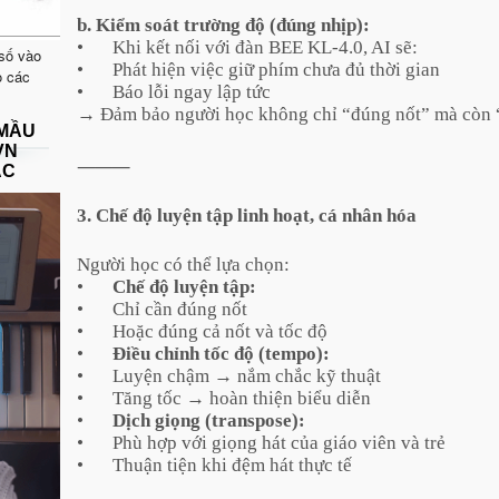
b. Kiểm soát trường độ (đúng nhịp):
•
Khi kết nối với đàn BEE KL-4.0, AI sẽ:
 số vào
•
Phát hiện việc giữ phím chưa đủ thời gian
o các
•
Báo lỗi ngay lập tức
→ Đảm bảo người học không chỉ “đúng nốt” mà còn 
 MẦU
VN
⸻
ẠC
3. Chế độ luyện tập linh hoạt, cá nhân hóa
Người học có thể lựa chọn:
•
Chế độ luyện tập:
•
Chỉ cần đúng nốt
•
Hoặc đúng cả nốt và tốc độ
•
Điều chỉnh tốc độ (tempo):
•
Luyện chậm → nắm chắc kỹ thuật
•
Tăng tốc → hoàn thiện biểu diễn
•
Dịch giọng (transpose):
•
Phù hợp với giọng hát của giáo viên và trẻ
•
Thuận tiện khi đệm hát thực tế