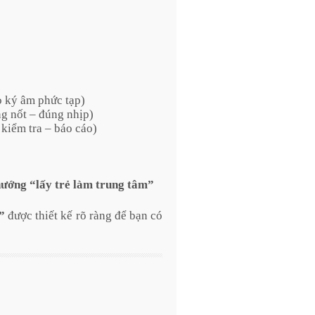
 ký âm phức tạp)
g nốt – đúng nhịp)
 kiểm tra – báo cáo)
hướng “lấy trẻ làm trung tâm”
”
được thiết kế rõ ràng để bạn có