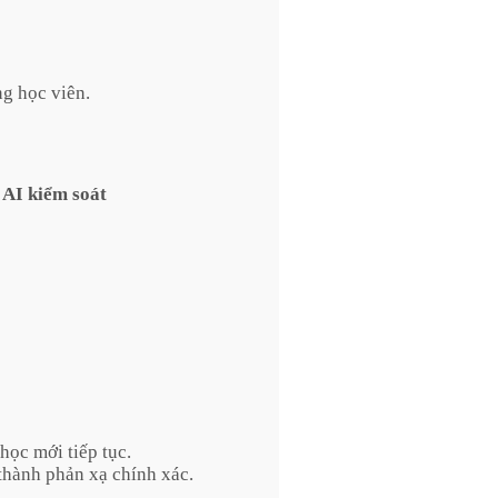
ng học viên.
 AI kiểm soát
học mới tiếp tục.
thành phản xạ chính xác.