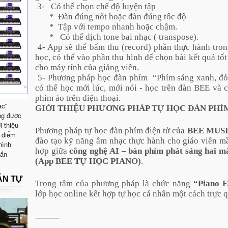
3-
Có thể chọn chế độ luyện tập
*
Đàn đúng nốt hoặc đàn đúng tốc độ
*
Tập với tempo nhanh hoặc chậm.
*
Có thể dịch tone bai nhạc ( transpose).
4- App sẽ thể bấm thu (record) phần thực hành tron
học, có thể vào phần thu hình để chọn bài kết quả tốt 
cho máy tính của giảng viên.
5- Phương pháp học đàn phím
“Phím sáng xanh, đ
có thể học mới lúc, mới nói - học trên đàn BEE và 
phím ảo trên điện thoại.
ạc"
GIỚI THIỆU PHƯƠNG PHÁP TỰ HỌC ĐÀN PHÍM
ng được
i thiệu
Phương pháp tự học đàn phím điện tử của
BEE MUS
 điểm
đào tạo kỹ năng âm nhạc thực hành cho giáo viên m
hình
hợp giữa
công nghệ AI – bàn phím phát sáng hai mà
uẩn
(App BEE TỰ HỌC PIANO)
.
ẪN TỰ
Trọng tâm của phương pháp là chức năng
“Piano 
lớp học online kết hợp tự học cá nhân một cách trực q
⸻