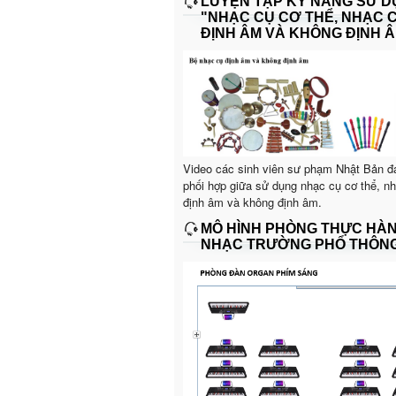
LUYỆN TẬP KỸ NĂNG SỬ 
"NHẠC CỤ CƠ THỂ, NHẠC 
ĐỊNH ÂM VÀ KHÔNG ĐỊNH Â
Video các sinh viên sư phạm Nhật Bản đ
phối hợp giữa sử dụng nhạc cụ cơ thể, n
định âm và không định âm.
MÔ HÌNH PHÒNG THỰC HÀ
NHẠC TRƯỜNG PHỔ THÔN