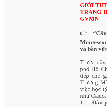
GIỚI TH
TRANG B
GVMN
👉
“Cầu
Montessor
và bền vữ
Trước đây
phố Hồ Chí
tiếp cho g
Trường Mầ
việc học t
như Casio,
1.
Đàn p