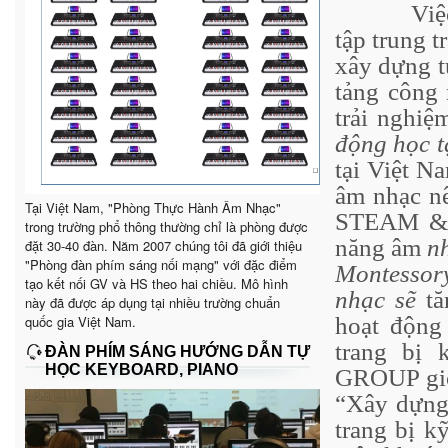
Việc đổi
tập trung 
xây dựng t
tảng công
trải nghiệ
động học t
tại Việt N
âm nhạc nê
Tại Việt Nam, "Phòng Thực Hành Âm Nhạc"
STEAM & M
trong trường phổ thông thường chỉ là phòng được
năng âm
n
đặt 30-40 đàn. Năm 2007 chúng tôi đã giới thiệu
"Phòng đàn phím sáng nối mạng" với đặc điểm
Montessor
tạo kết nối GV và HS theo hai chiều. Mô hình
nhạc sẽ
tă
này đã được áp dụng tại nhiều trường chuẩn
quốc gia Việt Nam.
hoạt động
trang bị
ĐÀN PHÍM SÁNG HƯỚNG DẪN TỰ
HỌC KEYBOARD, PIANO
GROUP giớ
“Xây dựng 
trang bị k