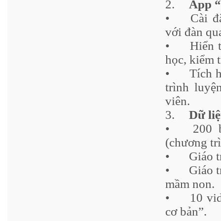
2.
App “
•
Cài đ
với đàn qu
•
Hiển 
học, kiểm 
•
Tích 
trình luyệ
viên.
3.
Dữ li
•
200 
(chương tr
•
Giáo t
•
Giáo t
mầm non.
•
10 vi
cơ bản”.