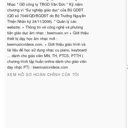
Nhạc * GĐ công ty TBGD Văn Đức * Kỷ niệm
chương vì “Sự nghiệp giáo dục” của Bộ GDĐT
(QĐ số 7049/QĐ/BGDĐT do Bộ Trưởng Nguyễn
Thiện Nhân ký 24/11/2006). * Quản lý các
website: + Thông tin về công nghệ và phương
tiện giáo dục âm nhạc : beemusic.vn + Giới thiệu
thiết bị dạy học âm nhạc mới :
beemusicvideos.com. + Giới thiệu giáo trình và
tài liệu để học sử dụng nhạc cụ piano, keyboard
... dành cho giáo viên MN, TH, PTCS, PTTH (
chương trình tập huấn online dành cho giáo viên
dạy nhạc PT) : beemusicvideos.com
XEM HỒ SƠ HOÀN CHỈNH CỦA TÔI