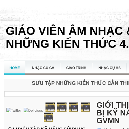
GIÁO VIÊN ÂM NHẠC 
NHỮNG KIẾN THỨC 4.
HOME
NHẠC CỤ GV
GIÁO TRÌNH
NHẠC CỤ HS
SƯU TẬP NHỮNG KIẾN THỨC CẦN THIẾ
LIÊN HỆ
GIỚI T
BỊ KỸ 
GVMN