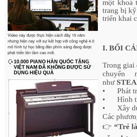
một khoá 
trang bị k
triển khai
Video này được thực hiện cách đây 15 năm
nhưng hiện nay với sự kết hợp với công nghệ 4.0
mô hình tự học bằng đàn phím sáng đang được
I. BỐI 
phát triển lên tầm cao mới.
10.000 PIANO HÀN QUỐC TẶNG
Trong giai
VIỆT NAM ĐÃ KHÔNG ĐƯỢC SỬ
chuyển 
DỤNG HIỆU QUẢ
như
STE
•
Phát t
•
Hình 
•
Xây 
Các phươn
👉
“Trẻ l