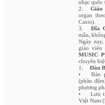
nhạc quốc 
2.
Giáo 
organ the
Casio).
3.
Đĩa C
mẫu, không
Ngày nay,
giáo viê
MUSIC 
chuyên biệ
1.
Đàn B
•
Bàn p
(phần đệm)
phương phá
•
Lưu t
Việt Nam (5