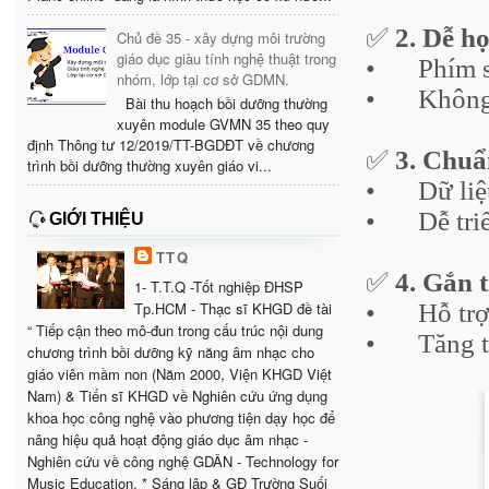
✅
2. Dễ họ
Chủ đề 35 - xây dựng môi trường
giáo dục giàu tính nghệ thuật trong
•
Phím 
nhóm, lớp tại cơ sở GDMN.
•
Không
Bài thu hoạch bồi dưỡng thường
xuyên module GVMN 35 theo quy
định Thông tư 12/2019/TT-BGDĐT về chương
✅
3. Chuẩ
trình bồi dưỡng thường xuyên giáo vi...
•
Dữ liệ
•
Dễ tri
GIỚI THIỆU
TTQ
✅
4. Gắn t
1- T.T.Q -Tốt nghiệp ĐHSP
Tp.HCM - Thạc sĩ KHGD đề tài
•
Hỗ trợ
“ Tiếp cận theo mô-đun trong cấu trúc nội dung
•
Tăng t
chương trình bồi dưỡng kỹ năng âm nhạc cho
giáo viên mầm non (Năm 2000, Viện KHGD Việt
Nam) & Tiến sĩ KHGD về Nghiên cứu ứng dụng
khoa học công nghệ vào phương tiện dạy học để
nâng hiệu quả hoạt động giáo dục âm nhạc -
Nghiên cứu về công nghệ GDÂN - Technology for
Music Education. * Sáng lập & GĐ Trường Suối