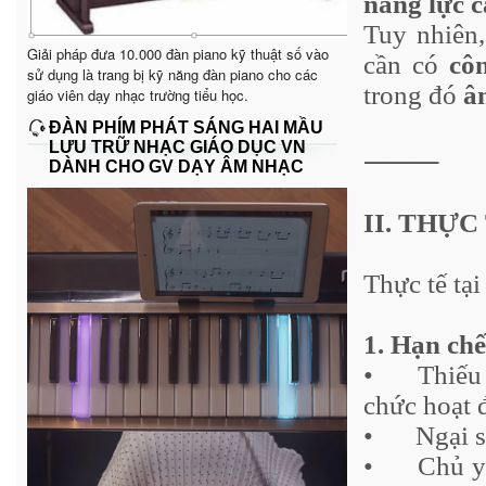
năng lực 
Tuy nhiên,
Giải pháp đưa 10.000 đàn piano kỹ thuật số vào
cần có
cô
sử dụng là trang bị kỹ năng đàn piano cho các
trong đó
â
giáo viên dạy nhạc trường tiểu học.
ĐÀN PHÍM PHÁT SÁNG HAI MẦU
LƯU TRỮ NHẠC GIÁO DỤC VN
⸻
DÀNH CHO GV DẠY ÂM NHẠC
II. THỰ
Thực tế tạ
1. Hạn ch
•
Thiế
chức hoạt 
•
Ngại s
•
Chủ y