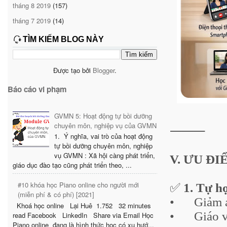
tháng 8 2019
(157)
tháng 7 2019
(14)
TÌM KIẾM BLOG NÀY
Được tạo bởi
Blogger
.
Báo cáo vi phạm
GVMN 5: Hoạt động tự bồi dưỡng
chuyên môn, nghiệp vụ của GVMN
⸻
1. Ý nghĩa, vai trò của hoạt động
tự bồi dưỡng chuyên môn, nghiệp
vụ GVMN : Xã hội càng phát triển,
V. ƯU ĐI
giáo dục đào tạo cũng phát triển theo, ...
#10 khóa học Piano online cho người mới
✅
1. Tự họ
(miễn phí & có phí) [2021]
•
Giảm á
Khoá học online Lại Huê 1.752 32 minutes
•
Giáo v
read Facebook LinkedIn Share via Email Học
Piano online đang là hình thức học có xu hướ...