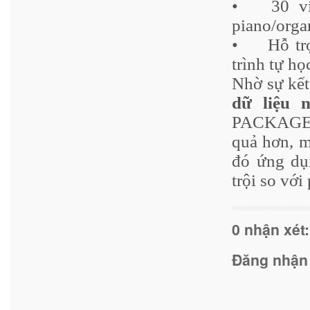
•
30 v
piano/orga
•
Hỗ tr
trình tự họ
Nhờ sự kế
dữ liệu 
PACKAGE k
quả hơn, m
đó ứng dụn
trội so vớ
0 nhận xét:
Đăng nhận