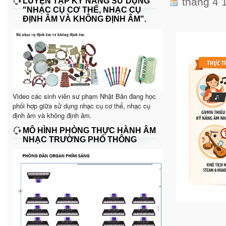
tháng 4 
LUYỆN TẬP KỸ NĂNG SỬ DỤNG
"NHẠC CỤ CƠ THỂ, NHẠC CỤ
ĐỊNH ÂM VÀ KHÔNG ĐỊNH ÂM".
Video các sinh viên sư phạm Nhật Bản đang học
phối hợp giữa sử dụng nhạc cụ cơ thể, nhạc cụ
định âm và không định âm.
MÔ HÌNH PHÒNG THỰC HÀNH ÂM
NHẠC TRƯỜNG PHỔ THÔNG