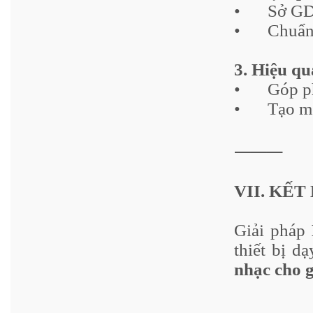
•
Sở GD
•
Chuẩn
3. Hiệu qu
•
Góp ph
•
Tạo mô
⸻
VII. KẾT
Giải pháp
thiết bị d
nhạc cho 