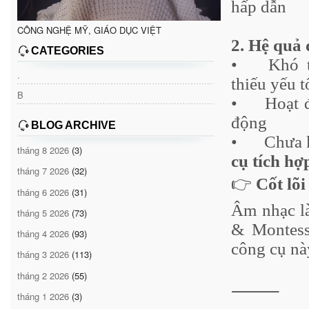
hấp dẫn
CÔNG NGHỆ MỸ, GIÁO DỤC VIỆT
2. Hệ quả 
CATEGORIES
•
Khó 
.
thiếu yếu t
B
•
Hoạt đ
động
BLOG ARCHIVE
•
Chưa 
tháng 8 2026
(3)
cụ tích hợ
tháng 7 2026
(32)
👉
Cốt lõi
tháng 6 2026
(31)
Âm nhạc l
tháng 5 2026
(73)
& Montess
tháng 4 2026
(93)
công cụ nà
tháng 3 2026
(113)
tháng 2 2026
(55)
⸻
tháng 1 2026
(3)