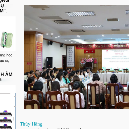
DỤNG
CỤ
M".
ang học
hạc cụ
NH ÂM
G
Thúy Hằng