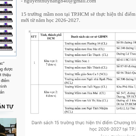
- nguyenthuyhang840@gmail.com
15 trường mầm non tại TP.HCM sẽ thực hiện thí điể
mới từ năm học 2026-2027.
ạc"
ng được
i thiệu
 điểm
hình
uẩn
ẪN TỰ