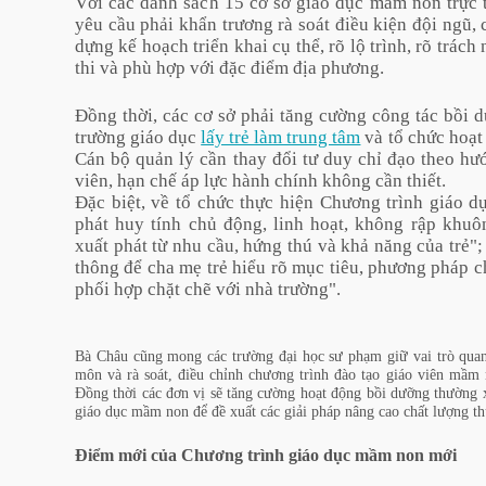
Với các danh sách 15 cơ sở giáo dục mầm non trực t
yêu cầu phải khẩn trương rà soát điều kiện đội ngũ, cơ
dựng kế hoạch triển khai cụ thể, rõ lộ trình, rõ trác
thi và phù hợp với đặc điểm địa phương.
Đồng thời, các cơ sở phải tăng cường công tác bồi 
trường giáo dục
lấy trẻ làm trung tâm
và tổ chức hoạt
Cán bộ quản lý cần thay đổi tư duy chỉ đạo theo hư
viên, hạn chế áp lực hành chính không cần thiết.
Đặc biệt, về tổ chức thực hiện Chương trình giáo d
phát huy tính chủ động, linh hoạt, không rập khu
xuất phát từ nhu cầu, hứng thú và khả năng của trẻ";
thông để cha mẹ trẻ hiểu rõ mục tiêu, phương pháp c
phối hợp chặt chẽ với nhà trường".
Bà Châu cũng mong các trường đại học sư phạm giữ vai trò quan
môn và rà soát, điều chỉnh chương trình đào tạo giáo viên mầm
Đồng thời các đơn vị sẽ tăng cường hoạt động bồi dưỡng thường
giáo dục mầm non để đề xuất các giải pháp nâng cao chất lượng thự
Điểm mới của Chương trình giáo dục mầm non mới