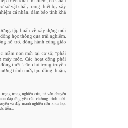
iếp triển khai thí điểm, bà Châu
 sở vật chất, trang thiết bị; xây
h nhiệm cá nhân, đảm bảo tính khả
dưỡng, tập huấn về xây dựng môi
 động học thông qua trải nghiệm.
ớng hỗ trợ, đồng hành cùng giáo
ục mầm non mới tại cơ sở, "phải
ôn máy móc. Các hoạt động phải
 đồng thời "cần chú trọng truyền
hương trình mới, tạo đồng thuận,
 trọng trong nghiên cứu, tư vấn chuyên
 non đáp ứng yêu cầu chương trình mới.
 xuyên và đẩy mạnh nghiên cứu khoa học
c tiễn...