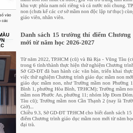
khu vực phía nam nói riêng và cả nước nói chung. 
non (chưa kể các cơ sở mầm non độc lập tư thục) cùn
 số vào
giáo viên, nhân viên.
o các
Danh sách 15 trường thí điểm Chương 
 MẦU
VN
mới từ năm học 2026-2027
ẠC
Từ năm 2022, TP.HCM (cũ) và Bà Rịa - Vũng Tàu (c
trong 6 tỉnh/thành thực hiện thử nghiệm Chương trì
Sở GD-ĐT đã ban hành các văn bản, triển khai thực
việc thử nghiệm Chương trình giáo dục mầm non mới 
giáo dục mầm non, như Trường mầm non Phường 1
Bình 1, phường Hòa Bình, TP.HCM); Trường mầm no
mầm non Phước An, phường 11; nhóm lớp Đom Đóm, 
Tàu cũ); Trường mầm non Cần Thạnh 2 (nay là Trư
Giờ)...
Chiều 9.3, Sở GD-ĐT TP.HCM cho biết danh sách 15 
điểm Chương trình giáo dục mầm non mới từ năm học
đại trà.