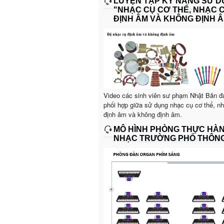
LUYỆN TẬP KỸ NĂNG SỬ 
"NHẠC CỤ CƠ THỂ, NHẠC 
ĐỊNH ÂM VÀ KHÔNG ĐỊNH Â
Video các sinh viên sư phạm Nhật Bản đ
phối hợp giữa sử dụng nhạc cụ cơ thể, n
định âm và không định âm.
MÔ HÌNH PHÒNG THỰC HÀ
NHẠC TRƯỜNG PHỔ THÔN