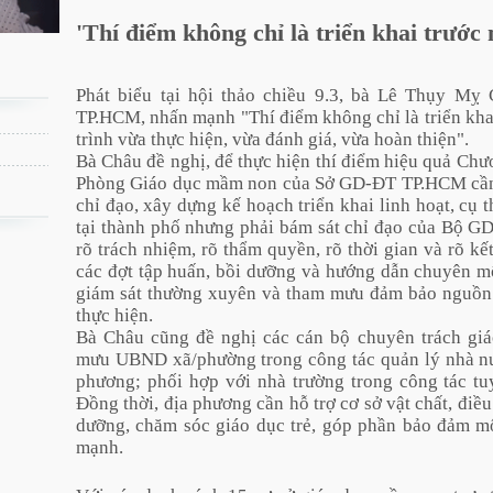
'Thí điểm không chỉ là triển khai trước
Phát biểu tại hội thảo chiều 9.3, bà Lê Thụy M
TP.HCM, nhấn mạnh "Thí điểm không chỉ là triển kha
trình vừa thực hiện, vừa đánh giá, vừa hoàn thiện".
Bà Châu đề nghị, để thực hiện thí điểm hiệu quả Ch
Phòng Giáo dục mầm non của Sở GD-ĐT TP.HCM cần 
chỉ đạo, xây dựng kế hoạch triển khai linh hoạt, cụ t
tại thành phố nhưng phải bám sát chỉ đạo của Bộ GD
rõ trách nhiệm, rõ thẩm quyền, rõ thời gian và rõ k
các đợt tập huấn, bồi dưỡng và hướng dẫn chuyên mô
giám sát thường xuyên và tham mưu đảm bảo nguồn lự
thực hiện.
Bà Châu cũng đề nghị các cán bộ chuyên trách gi
mưu UBND xã/phường trong công tác quản lý nhà nư
phương; phối hợp với nhà trường trong công tác tu
Đồng thời, địa phương cần hỗ trợ cơ sở vật chất, điề
dưỡng, chăm sóc giáo dục trẻ, góp phần bảo đảm mô
mạnh.