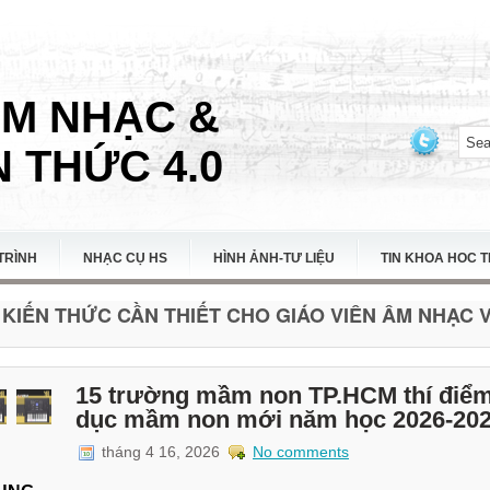
ÂM NHẠC &
 THỨC 4.0
TRÌNH
NHẠC CỤ HS
HÌNH ẢNH-TƯ LIỆU
TIN KHOA HOC 
KIẾN THỨC CẦN THIẾT CHO GIÁO VIÊN ÂM NHẠC VI
15 trường mầm non TP.HCM thí điểm
dục mầm non mới năm học 2026-20
tháng 4 16, 2026
No comments