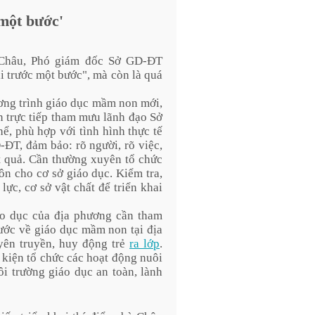
 một bước'
ỵ Châu, Phó giám đốc Sở GD-ĐT
i trước một bước", mà còn là quá
ương trình giáo dục mầm non mới,
trực tiếp tham mưu lãnh đạo Sở
hể, phù hợp với tình hình thực tế
-ĐT, đảm bảo: rõ người, rõ việc,
ết quả. Cần thường xuyên tổ chức
n cho cơ sở giáo dục. Kiểm tra,
c, cơ sở vật chất để triển khai
áo dục của địa phương cần tham
ớc về giáo dục mầm non tại địa
yên truyền, huy động trẻ
ra lớp
.
u kiện tổ chức các hoạt động nuôi
i trường giáo dục an toàn, lành