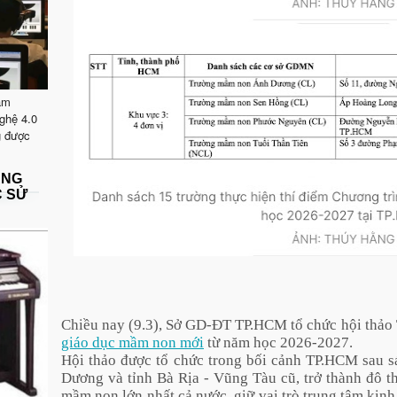
ăm
ghệ 4.0
g được
ẶNG
C SỬ
Chiều nay (9.3), Sở GD-ĐT TP.HCM tổ chức hội thảo 
giáo dục mầm non mới
từ năm học 2026-2027.
Hội thảo được tổ chức trong bối cảnh TP.HCM sau 
Dương và tỉnh Bà Rịa - Vũng Tàu cũ, trở thành đô t
mầm non lớn nhất cả nước, giữ vai trò trung tâm kinh