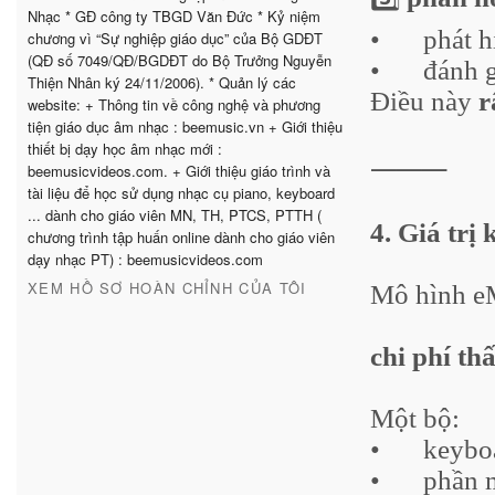
Nhạc * GĐ công ty TBGD Văn Đức * Kỷ niệm
•
phát h
chương vì “Sự nghiệp giáo dục” của Bộ GDĐT
(QĐ số 7049/QĐ/BGDĐT do Bộ Trưởng Nguyễn
•
đánh g
Thiện Nhân ký 24/11/2006). * Quản lý các
Điều này
r
website: + Thông tin về công nghệ và phương
tiện giáo dục âm nhạc : beemusic.vn + Giới thiệu
thiết bị dạy học âm nhạc mới :
⸻
beemusicvideos.com. + Giới thiệu giáo trình và
tài liệu để học sử dụng nhạc cụ piano, keyboard
... dành cho giáo viên MN, TH, PTCS, PTTH (
4. Giá trị 
chương trình tập huấn online dành cho giáo viên
dạy nhạc PT) : beemusicvideos.com
XEM HỒ SƠ HOÀN CHỈNH CỦA TÔI
Mô hình eMe
chi phí th
Một bộ:
•
keybo
•
phần