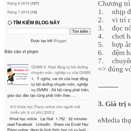
Chương trìn
tháng 8 2019
(157)
1.
nhịp đ
tháng 7 2019
(14)
2.
	vi trí 
TÌM KIẾM BLOG NÀY
3.
đọc n
4.
chơi h
Được tạo bởi
Blogger
.
5.
hợp â
Báo cáo vi phạm
6.
đệm h
7.
chuyể
GVMN 5: Hoạt động tự bồi dưỡng
=> đúng v
chuyên môn, nghiệp vụ của GVMN
1. Ý nghĩa, vai trò của hoạt động
tự bồi dưỡng chuyên môn, nghiệp
⸻
vụ GVMN : Xã hội càng phát triển,
giáo dục đào tạo cũng phát triển theo, ...
3. Giá trị
#10 khóa học Piano online cho người mới
(miễn phí & có phí) [2021]
Khoá học online Lại Huê 1.752 32 minutes
eMedia thự
read Facebook LinkedIn Share via Email Học
Piano online đang là hình thức học có xu hướ...