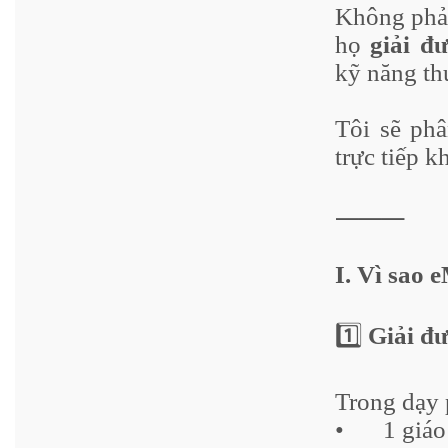
Không phải
họ
giải đ
kỹ năng th
Tôi sẽ phâ
trực tiếp kh
⸻
I. Vì sao 
1️⃣
Giải đư
Trong dạy 
•
1 giá