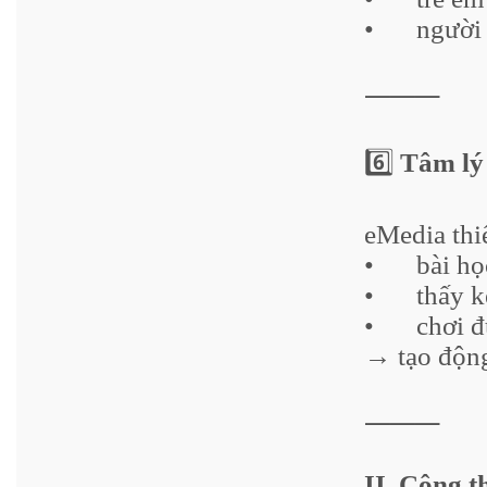
•
người 
⸻
6️⃣
Tâm lý 
eMedia thiế
•
bài họ
•
thấy k
•
chơi 
→ tạo động
⸻
II. Công 