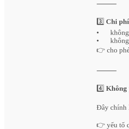
⸻
3️⃣
Chi phí
•
không
•
không 
👉 cho ph
⸻
4️⃣
Không p
Đây chính 
👉 yếu tố 