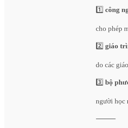
1️⃣
công n
cho phép m
2️⃣
giáo tr
do các giá
3️⃣
bộ phươ
người học
⸻