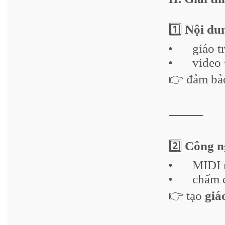
1️⃣
Nội dun
•
giáo t
•
video 
👉 đảm b
⸻
2️⃣
Công ng
•
MIDI 
•
chấm 
👉 tạo
giá