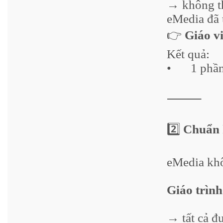
→ không t
eMedia đã 
👉
Giáo v
Kết quả:
•
1 ph
⸻
2️⃣
Chuẩn h
eMedia khô
Giáo trình
→ tất cả đ