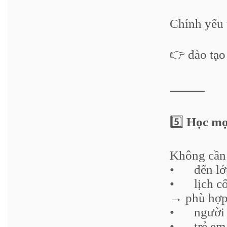
Chính yếu 
👉 đào tạ
⸻
5️⃣
Học mọi
Không cần
•
đến l
•
lịch c
→ phù hợp
•
người 
•
trẻ em