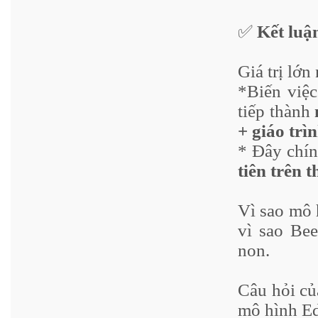
✅
Kết luậ
Giá trị lớn
*Biến việc
tiếp
thành
+ giáo trì
* Đây chí
tiên trên t
Vì sao mô 
vì sao Be
non.
Câu hỏi củ
mô hình E