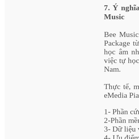
7. Ý nghĩ
Music
Bee Music
Package t
học âm nh
việc tự họ
Nam.
Thực tế, m
eMedia Pi
1- Phần c
2-Phần mề
3- Dữ liệu
4- Ưu điểm