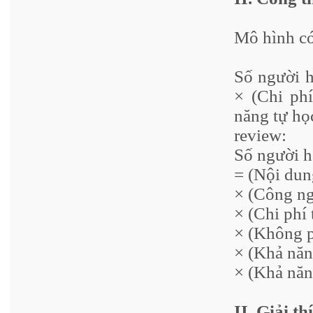
Mô hình có
Số người h
× (Chi ph
năng tự họ
review:
Số người 
= (Nội dun
× (Công ng
× (Chi phí 
× (Không p
× (Khả năn
× (Khả năn
II. Giải t