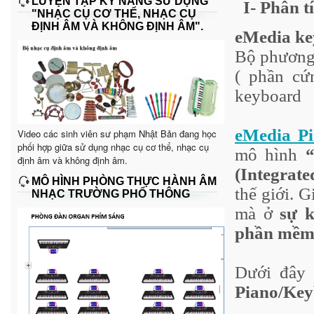
LUYỆN TẬP KỸ NĂNG SỬ DỤNG
I-
Phân tí
"NHẠC CỤ CƠ THỂ, NHẠC CỤ
ĐỊNH ÂM VÀ KHÔNG ĐỊNH ÂM".
eMedia ke
Bộ phương 
( phần cứ
keyboard
eMedia P
Video các sinh viên sư phạm Nhật Bản đang học
phối hợp giữa sử dụng nhạc cụ cơ thể, nhạc cụ
mô hình
định âm và không định âm.
(Integrat
MÔ HÌNH PHÒNG THỰC HÀNH ÂM
thế giới. 
NHẠC TRƯỜNG PHỔ THÔNG
mà ở
sự k
phần mềm 
Dưới đây 
Piano/Key