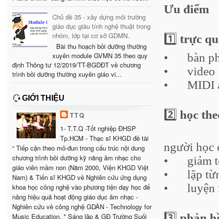
Ưu điểm
Chủ đề 35 - xây dựng môi trường
giáo dục giàu tính nghệ thuật trong
nhóm, lớp tại cơ sở GDMN.
1️⃣
trực q
Bài thu hoạch bồi dưỡng thường
xuyên module GVMN 35 theo quy
•
bàn p
định Thông tư 12/2019/TT-BGDĐT về chương
•
video
trình bồi dưỡng thường xuyên giáo vi...
•
MIDI 
GIỚI THIỆU
2️⃣
học the
TTQ
1- T.T.Q -Tốt nghiệp ĐHSP
Tp.HCM - Thạc sĩ KHGD đề tài
người học 
“ Tiếp cận theo mô-đun trong cấu trúc nội dung
chương trình bồi dưỡng kỹ năng âm nhạc cho
•
giảm 
giáo viên mầm non (Năm 2000, Viện KHGD Việt
•
lặp từ
Nam) & Tiến sĩ KHGD về Nghiên cứu ứng dụng
•
luyện 
khoa học công nghệ vào phương tiện dạy học để
nâng hiệu quả hoạt động giáo dục âm nhạc -
Nghiên cứu về công nghệ GDÂN - Technology for
3️⃣
phản hồ
Music Education. * Sáng lập & GĐ Trường Suối