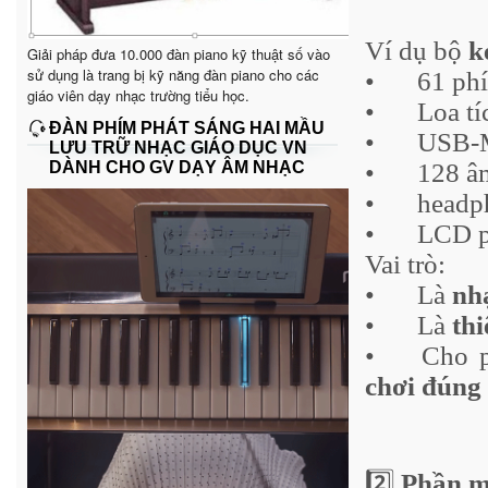
Ví dụ bộ
k
Giải pháp đưa 10.000 đàn piano kỹ thuật số vào
sử dụng là trang bị kỹ năng đàn piano cho các
•
61 ph
giáo viên dạy nhạc trường tiểu học.
•
Loa tí
ĐÀN PHÍM PHÁT SÁNG HAI MẦU
•
USB-M
LƯU TRỮ NHẠC GIÁO DỤC VN
DÀNH CHO GV DẠY ÂM NHẠC
•
	128 
â
•
headp
•
LCD p
Vai trò:
•
Là
nh
•
Là
thi
•
Cho 
chơi đúng 
2️⃣
Phần m