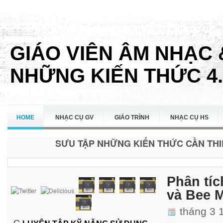
GIÁO VIÊN ÂM NHẠC 
NHỮNG KIẾN THỨC 4.
HOME
NHẠC CỤ GV
GIÁO TRÌNH
NHẠC CỤ HS
SƯU TẬP NHỮNG KIẾN THỨC CẦN THIẾ
LIÊN HỆ
Phân tíc
và Bee 
tháng 3 