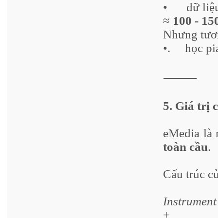
•
	dữ liệ
≈
100 - 15
Nhưng tươ
•
.     
học pi
⸻
5. Giá trị
eMedia là
toàn cầu
.
Cấu trúc củ
Instrument
+