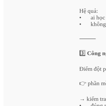
Hệ quả:
•
ai học
•
không 
⸻
3️⃣
Công n
Điểm đột p
👉 phần 
→ kiểm tra
•
đúng 