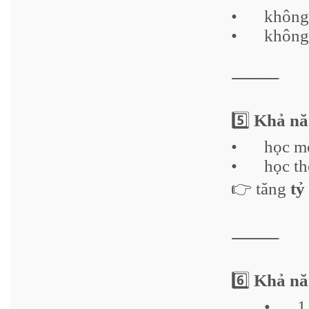
•
không 
•
không 
⸻
5️⃣
Khả năn
•
học mọ
•
học th
👉 tăng
tỷ
⸻
6️⃣
Khả năn
•
1