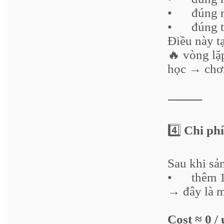
•
đúng 
•
đúng 
Điều này tạ
🔥 vòng lặ
học → chơ
⸻
4️⃣
Chi phí
Sau khi sả
•
thêm 
→ đây là m
Cost ≈ 0 / 