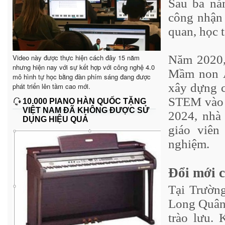
Sau ba nă
công nhận 
quan, học 
Video này được thực hiện cách đây 15 năm
Năm 2020,
nhưng hiện nay với sự kết hợp với công nghệ 4.0
Mầm non Án
mô hình tự học bằng đàn phím sáng đang được
xây dựng c
phát triển lên tầm cao mới.
STEM vào t
10.000 PIANO HÀN QUỐC TẶNG
VIỆT NAM ĐÃ KHÔNG ĐƯỢC SỬ
2024, nhà 
DỤNG HIỆU QUẢ
giáo viên
nghiệm.
Đổi mới c
Tại Trườn
Long Quân 
trào lưu.