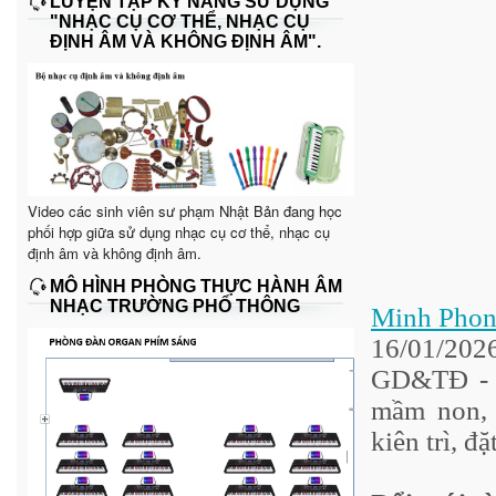
LUYỆN TẬP KỸ NĂNG SỬ DỤNG
"NHẠC CỤ CƠ THỂ, NHẠC CỤ
ĐỊNH ÂM VÀ KHÔNG ĐỊNH ÂM".
Video các sinh viên sư phạm Nhật Bản đang học
phối hợp giữa sử dụng nhạc cụ cơ thể, nhạc cụ
định âm và không định âm.
MÔ HÌNH PHÒNG THỰC HÀNH ÂM
NHẠC TRƯỜNG PHỔ THÔNG
Minh Pho
16/01/202
GD&TĐ - Đ
mầm non, 
kiên trì, đặ