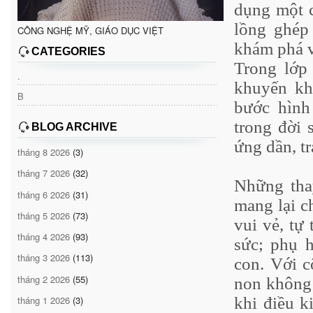
dụng một c
lồng ghép 
CÔNG NGHỆ MỸ, GIÁO DỤC VIỆT
khám phá và
CATEGORIES
Trong lớp
.
khuyến kh
B
bước hình
trong đời 
BLOG ARCHIVE
ứng dần, tr
tháng 8 2026
(3)
tháng 7 2026
(32)
Những tha
tháng 6 2026
(31)
mang lại c
tháng 5 2026
(73)
vui vẻ, tự
tháng 4 2026
(93)
sức; phụ h
tháng 3 2026
(113)
con. Với 
tháng 2 2026
(55)
non không 
tháng 1 2026
(3)
khi điều k