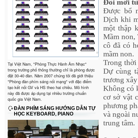
Đổi mới từ
Được bổ 
Dịch khi m
một thập 
Mầm non, 
cô đã có h
mầm non.
Trong thời
Tại Việt Nam, "Phòng Thực Hành Âm Nhạc"
trong trường phổ thông thường chỉ là phòng được
Dự cùng tậ
đặt 30-40 đàn. Năm 2007 chúng tôi đã giới thiệu
trương xây
"Phòng đàn phím sáng nối mạng" với đặc điểm
Không có k
tạo kết nối GV và HS theo hai chiều. Mô hình
này đã được áp dụng tại nhiều trường chuẩn
cơ sở vật 
quốc gia Việt Nam.
phương phá
ĐÀN PHÍM SÁNG HƯỚNG DẪN TỰ
và ngoài n
HỌC KEYBOARD, PIANO
trung tâm.