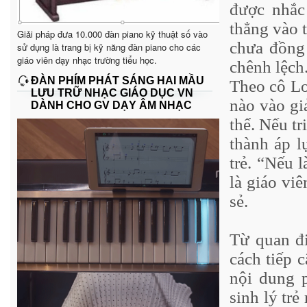
được nhắc
thẳng vào t
Giải pháp đưa 10.000 đàn piano kỹ thuật số vào
chưa đồng 
sử dụng là trang bị kỹ năng đàn piano cho các
giáo viên dạy nhạc trường tiểu học.
chênh lệch
ĐÀN PHÍM PHÁT SÁNG HAI MẦU
Theo cô Lo
LƯU TRỮ NHẠC GIÁO DỤC VN
nào vào gi
DÀNH CHO GV DẠY ÂM NHẠC
thể. Nếu tr
thành áp l
trẻ. “Nếu 
là giáo viê
sẻ.
Từ quan đ
cách tiếp 
nội dung p
sinh lý tr