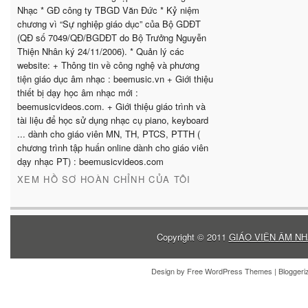
Nhạc * GĐ công ty TBGD Văn Đức * Kỷ niệm
chương vì “Sự nghiệp giáo dục” của Bộ GDĐT
(QĐ số 7049/QĐ/BGDĐT do Bộ Trưởng Nguyễn
Thiện Nhân ký 24/11/2006). * Quản lý các
website: + Thông tin về công nghệ và phương
tiện giáo dục âm nhạc : beemusic.vn + Giới thiệu
thiết bị dạy học âm nhạc mới :
beemusicvideos.com. + Giới thiệu giáo trình và
tài liệu để học sử dụng nhạc cụ piano, keyboard
... dành cho giáo viên MN, TH, PTCS, PTTH (
chương trình tập huấn online dành cho giáo viên
dạy nhạc PT) : beemusicvideos.com
XEM HỒ SƠ HOÀN CHỈNH CỦA TÔI
Copyright © 2011
GIÁO VIÊN ÂM NH
Design by
Free WordPress Themes
| Blogger