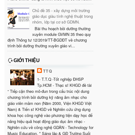
Chủ đề 35 - xây dựng môi trường
giáo dục giàu tính nghệ thuật trong
nhóm, lớp tại cơ sở GDMN.
Bài thu hoạch bồi dưỡng thường
xuyên module GVMN 35 theo quy
định Thông tư 12/2019/TT-BGDĐT về chương
trình bồi dưỡng thường xuyên giáo vi...
GIỚI THIỆU
TTQ
1- T.T.Q -Tốt nghiệp ĐHSP
Tp.HCM - Thạc sĩ KHGD đề tài
“ Tiếp cận theo mô-đun trong cấu trúc nội dung
chương trình bồi dưỡng kỹ năng âm nhạc cho
giáo viên mầm non (Năm 2000, Viện KHGD Việt
Nam) & Tiến sĩ KHGD về Nghiên cứu ứng dụng
khoa học công nghệ vào phương tiện dạy học để
nâng hiệu quả hoạt động giáo dục âm nhạc -
Nghiên cứu về công nghệ GDÂN - Technology for
Music Education. * Sáng lập & GĐ Trường Suối