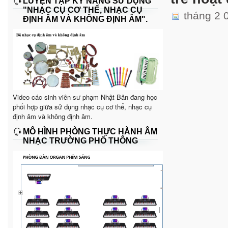
LUYỆN TẬP KỸ NĂNG SỬ DỤNG
"NHẠC CỤ CƠ THỂ, NHẠC CỤ
tháng 2 
ĐỊNH ÂM VÀ KHÔNG ĐỊNH ÂM".
Video các sinh viên sư phạm Nhật Bản đang học
phối hợp giữa sử dụng nhạc cụ cơ thể, nhạc cụ
định âm và không định âm.
MÔ HÌNH PHÒNG THỰC HÀNH ÂM
NHẠC TRƯỜNG PHỔ THÔNG