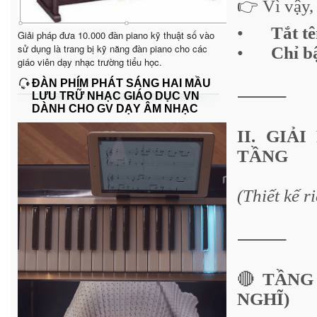
👉 Vì vậy,
•
Tắt tê
Giải pháp đưa 10.000 đàn piano kỹ thuật số vào
sử dụng là trang bị kỹ năng đàn piano cho các
•
Chỉ bậ
giáo viên dạy nhạc trường tiểu học.
ĐÀN PHÍM PHÁT SÁNG HAI MẦU
⸻
LƯU TRỮ NHẠC GIÁO DỤC VN
DÀNH CHO GV DẠY ÂM NHẠC
II. GIẢ
TẦNG
(Thiết kế 
⸻
🔴
TẦNG 
NGHĨ)