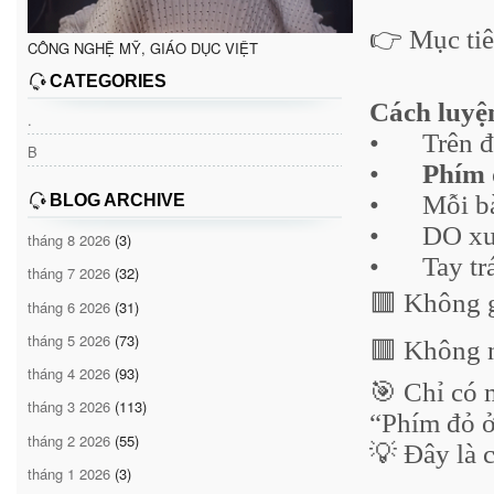
👉 Mục ti
CÔNG NGHỆ MỸ, GIÁO DỤC VIỆT
CATEGORIES
Cách luyệ
.
•
Trên 
B
•
Phím 
•
Mỗi bà
BLOG ARCHIVE
•
DO xuấ
tháng 8 2026
(3)
•
Tay tr
tháng 7 2026
(32)
🟥 Không g
tháng 6 2026
(31)
tháng 5 2026
(73)
🟥 Không n
tháng 4 2026
(93)
🎯 Chỉ có 
tháng 3 2026
(113)
“Phím đỏ ở
tháng 2 2026
(55)
💡 Đây là 
tháng 1 2026
(3)