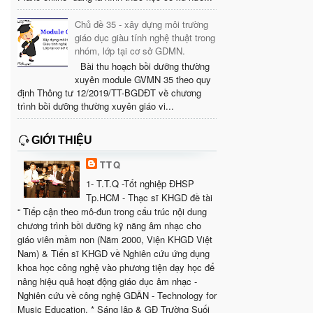
Chủ đề 35 - xây dựng môi trường
giáo dục giàu tính nghệ thuật trong
nhóm, lớp tại cơ sở GDMN.
Bài thu hoạch bồi dưỡng thường
xuyên module GVMN 35 theo quy
định Thông tư 12/2019/TT-BGDĐT về chương
trình bồi dưỡng thường xuyên giáo vi...
GIỚI THIỆU
TTQ
1- T.T.Q -Tốt nghiệp ĐHSP
Tp.HCM - Thạc sĩ KHGD đề tài
“ Tiếp cận theo mô-đun trong cấu trúc nội dung
chương trình bồi dưỡng kỹ năng âm nhạc cho
giáo viên mầm non (Năm 2000, Viện KHGD Việt
Nam) & Tiến sĩ KHGD về Nghiên cứu ứng dụng
khoa học công nghệ vào phương tiện dạy học để
nâng hiệu quả hoạt động giáo dục âm nhạc -
Nghiên cứu về công nghệ GDÂN - Technology for
Music Education. * Sáng lập & GĐ Trường Suối