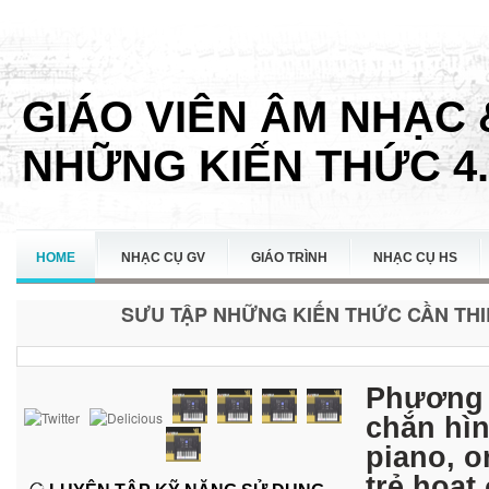
GIÁO VIÊN ÂM NHẠC 
NHỮNG KIẾN THỨC 4.
HOME
NHẠC CỤ GV
GIÁO TRÌNH
NHẠC CỤ HS
SƯU TẬP NHỮNG KIẾN THỨC CẦN THIẾ
LIÊN HỆ
Phương 
chắn hì
piano, o
trẻ hoạ