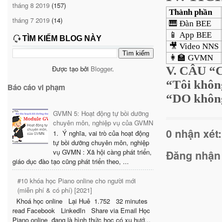
tháng 8 2019
(157)
Thành phần
tháng 7 2019
(14)
🎹
Đàn BEE
📱
App BEE
TÌM KIẾM BLOG NÀY
🎥
Video NNS
👩‍🏫
GVMN
V. CÂU 
Được tạo bởi
Blogger
.
“Tôi không
Báo cáo vi phạm
“DO không 
GVMN 5: Hoạt động tự bồi dưỡng
chuyên môn, nghiệp vụ của GVMN
0 nhận xét:
1. Ý nghĩa, vai trò của hoạt động
tự bồi dưỡng chuyên môn, nghiệp
vụ GVMN : Xã hội càng phát triển,
Đăng nhận
giáo dục đào tạo cũng phát triển theo, ...
#10 khóa học Piano online cho người mới
(miễn phí & có phí) [2021]
Khoá học online Lại Huê 1.752 32 minutes
read Facebook LinkedIn Share via Email Học
Piano online đang là hình thức học có xu hướ...