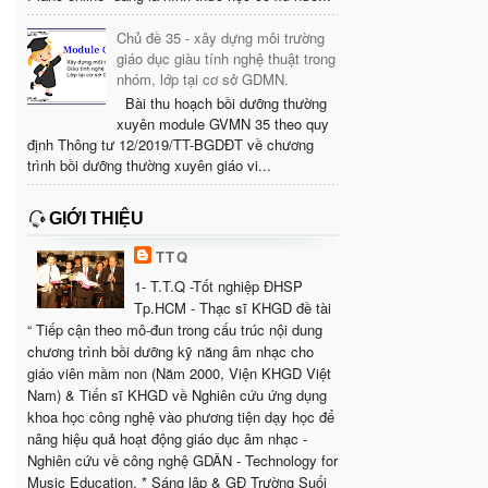
Chủ đề 35 - xây dựng môi trường
giáo dục giàu tính nghệ thuật trong
nhóm, lớp tại cơ sở GDMN.
Bài thu hoạch bồi dưỡng thường
xuyên module GVMN 35 theo quy
định Thông tư 12/2019/TT-BGDĐT về chương
trình bồi dưỡng thường xuyên giáo vi...
GIỚI THIỆU
TTQ
1- T.T.Q -Tốt nghiệp ĐHSP
Tp.HCM - Thạc sĩ KHGD đề tài
“ Tiếp cận theo mô-đun trong cấu trúc nội dung
chương trình bồi dưỡng kỹ năng âm nhạc cho
giáo viên mầm non (Năm 2000, Viện KHGD Việt
Nam) & Tiến sĩ KHGD về Nghiên cứu ứng dụng
khoa học công nghệ vào phương tiện dạy học để
nâng hiệu quả hoạt động giáo dục âm nhạc -
Nghiên cứu về công nghệ GDÂN - Technology for
Music Education. * Sáng lập & GĐ Trường Suối