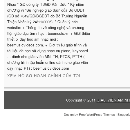
Nhạc * GĐ công ty TBGD Văn Đức * Kỷ niệm
chương vì “Sự nghiệp giáo dục” của Bộ GDĐT
(QĐ số 7049/QĐ/BGDĐT do Bộ Trưởng Nguyễn
Thiện Nhân ký 24/11/2006). * Quản lý các
website: + Thông tin về công nghệ và phương
tiện giáo dục âm nhạc : beemusic.vn + Giới thiệu
thiết bị dạy học âm nhạc mới :
beemusicvideos.com. + Giới thiệu giáo trình và
tài liệu để học sử dụng nhạc cụ piano, keyboard
... dành cho giáo viên MN, TH, PTCS, PTTH (
chương trình tập huấn online dành cho giáo viên
dạy nhạc PT) : beemusicvideos.com
XEM HỒ SƠ HOÀN CHỈNH CỦA TÔI
Copyright © 2011
GIÁO VIÊN ÂM NH
Design by
Free WordPress Themes
| Blogger