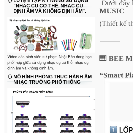
LUYỆN TẬP KỸ NĂNG SỬ DỤNG
Dưới đây 
"NHẠC CỤ CƠ THỂ, NHẠC CỤ
MUSIC
ĐỊNH ÂM VÀ KHÔNG ĐỊNH ÂM".
(Thiết kế t
⸻
Video các sinh viên sư phạm Nhật Bản đang học
🎹
BEE M
phối hợp giữa sử dụng nhạc cụ cơ thể, nhạc cụ
định âm và không định âm.
“Smart Pi
MÔ HÌNH PHÒNG THỰC HÀNH ÂM
NHẠC TRƯỜNG PHỔ THÔNG