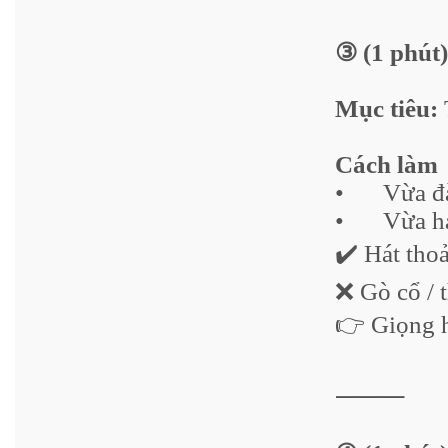
③ (1 phút)
Mục tiêu:
Cách làm
•
Vừa đ
•
Vừa há
✔️ Hát tho
❌ Gò cổ / 
👉 Giọng h
⸻