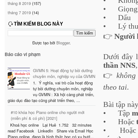
•
Không 
tháng 8 2019
(157)
•
Giọng
tháng 7 2019
(14)
•
Dấu
TÌM KIẾM BLOG NÀY
•
Lý th
👉
Người 
Được tạo bởi
Blogger
.
Báo cáo vi phạm
Dưới đây 
thần NNS
GVMN 5: Hoạt động tự bồi dưỡng
👉
không 
chuyên môn, nghiệp vụ của GVMN
1. Ý nghĩa, vai trò của hoạt động
theo tai
.
tự bồi dưỡng chuyên môn, nghiệp
vụ GVMN : Xã hội càng phát triển,
giáo dục đào tạo cũng phát triển theo, ...
Bài tập này
•
Tập
m
#10 khóa học Piano online cho người mới
(miễn phí & có phí) [2021]
•
Hoặc
Khoá học online Lại Huê 1.752 32 minutes
•
Hoặ
read Facebook LinkedIn Share via Email Học
Piano online đang là hình thức học có xu hướ...