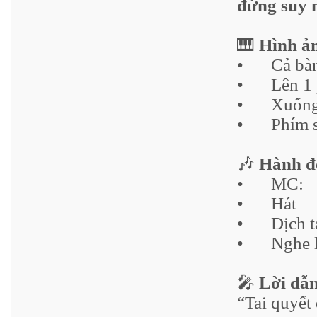
đừng suy 
🎹
Hình ả
•
Cả bàn
•
Lên 1
•
Xuống
•
Phím 
🎶
Hành đ
•
MC:
•
Hát
•
Dịch t
•
Nghe l
🎤
Lời dẫn
“Tai quyết 