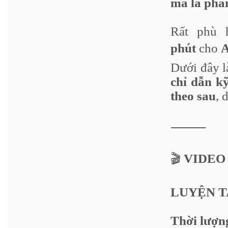
mà là phản
Rất phù
phút
cho
Dưới đây 
chỉ dẫn kỹ
theo sau
, 
⸻
🎬
VIDEO 
LUYỆN TA
Thời lượn