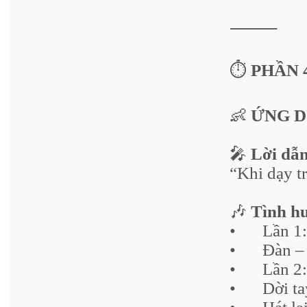
⸻
⏱️
PHẦN 4 
👶
ỨNG D
🎤
Lời dẫ
“Khi dạy t
🎶
Tình h
•
Lần 1:
•
Đàn – 
•
Lần 2:
•
Dời ta