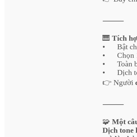
⸻
🎹
Tích h
•
Bật c
•
Chọn 
•
Toàn 
•
Dịch 
👉 Người
⸻
🧩
Một câ
Dịch tone