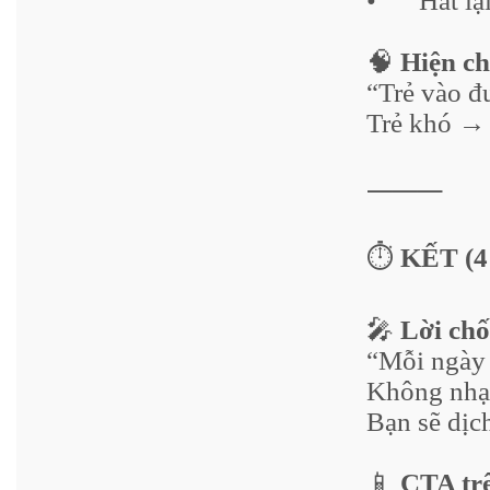
•
Hát lạ
🧠
Hiện ch
“Trẻ vào 
Trẻ khó → 
⸻
⏱️
KẾT (4:
🎤
Lời chố
“Mỗi ngày 
Không nhạc
Bạn sẽ dịch
📱
CTA tr