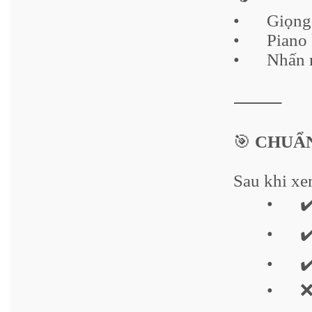
•
Giọng 
•
Piano
•
Nhấn 
⸻
🎯
CHUẨN
Sau khi xe
•
✔
•
✔
•
✔
•
❌