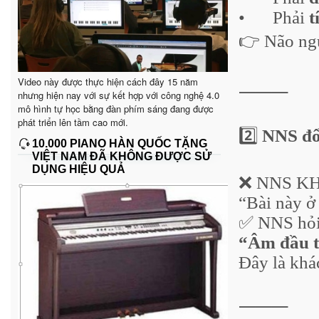
•
Phải
t
👉 Não ng
Video này được thực hiện cách đây 15 năm
⸻
nhưng hiện nay với sự kết hợp với công nghệ 4.0
mô hình tự học bằng đàn phím sáng đang được
phát triển lên tầm cao mới.
2️⃣
NNS đổi
10.000 PIANO HÀN QUỐC TẶNG
VIỆT NAM ĐÃ KHÔNG ĐƯỢC SỬ
DỤNG HIỆU QUẢ
❌ NNS KH
“Bài này ở
✅ NNS hỏi
“Âm đầu t
Đây là khác
⸻