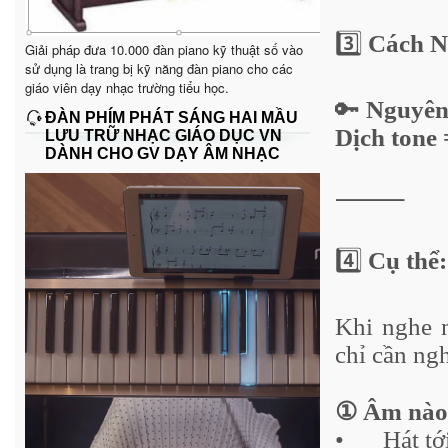
3️⃣
Cách NN
Giải pháp đưa 10.000 đàn piano kỹ thuật số vào
sử dụng là trang bị kỹ năng đàn piano cho các
giáo viên dạy nhạc trường tiểu học.
🔑
Nguyên 
ĐÀN PHÍM PHÁT SÁNG HAI MẦU
Dịch tone
LƯU TRỮ NHẠC GIÁO DỤC VN
DÀNH CHO GV DẠY ÂM NHẠC
⸻
4️⃣
Cụ thể:
Khi nghe 
chỉ cần ng
① Âm nào 
•
Hát tớ