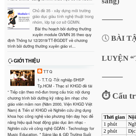
sáng)
Chủ đề 35 - xây dựng môi trường
giáo dục giàu tính nghệ thuật trong
⸻
nhóm, lớp tại cơ sở GDMN.
Bài thu hoạch bồi dưỡng thường
xuyên module GVMN 35 theo quy
🕔
BÀI TẬ
định Thông tư 12/2019/TT-BGDĐT về chương
trình bồi dưỡng thường xuyên giáo vi...
LUYỆN “
GIỚI THIỆU
TTQ
⸻
1- T.T.Q -Tốt nghiệp ĐHSP
Tp.HCM - Thạc sĩ KHGD đề tài
“ Tiếp cận theo mô-đun trong cấu trúc nội dung
⏱️ Cấu tr
chương trình bồi dưỡng kỹ năng âm nhạc cho
giáo viên mầm non (Năm 2000, Viện KHGD Việt
Nam) & Tiến sĩ KHGD về Nghiên cứu ứng dụng
khoa học công nghệ vào phương tiện dạy học để
Thời gian
Nội
nâng hiệu quả hoạt động giáo dục âm nhạc -
1 phút
Ngh
Nghiên cứu về công nghệ GDÂN - Technology for
2 phút
Dịc
Music Education. * Sáng lập & GĐ Trường Suối