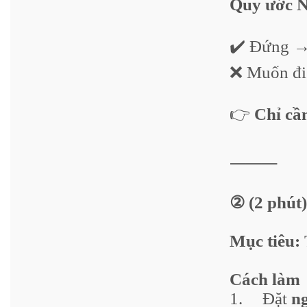
Quy ước 
✔️ Đứng 
❌ Muốn đi 
👉
Chỉ cầ
⸻
② (2 phút)
Mục tiêu:
Cách làm
1.
Đặt
n