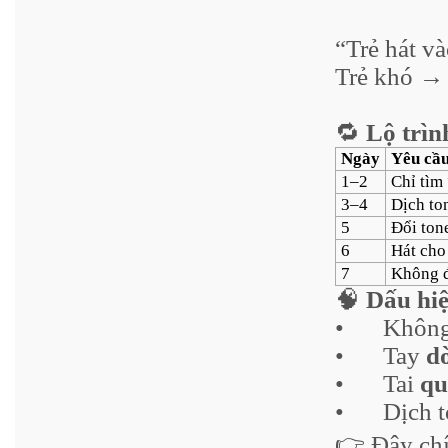
“Trẻ hát v
Trẻ khó → 
🔁
Lộ trìn
Ngày
Yêu cầ
1–2
Chỉ tìm
3–4
Dịch to
5
Đổi tone
6
Hát cho 
7
Không đ
🧠
Dấu hi
•
Không
•
Tay
d
•
Tai
qu
•
Dịch 
👉 Đây ch