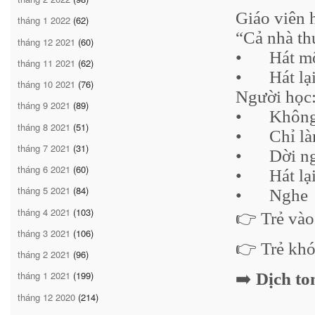
Giáo viên h
tháng 1 2022
(62)
“Cả nhà t
tháng 12 2021
(60)
•
Hát mộ
tháng 11 2021
(62)
•
Hát lạ
tháng 10 2021
(76)
Người học
tháng 9 2021
(89)
•
Không
tháng 8 2021
(51)
•
Chỉ l
tháng 7 2021
(31)
•
Dời n
tháng 6 2021
(60)
•
Hát lạ
tháng 5 2021
(84)
•
Nghe
tháng 4 2021
(103)
👉 Trẻ và
tháng 3 2021
(106)
👉 Trẻ khó
tháng 2 2021
(96)
tháng 1 2021
(199)
➡️
Dịch to
tháng 12 2020
(214)