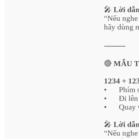
🎤
Lời dẫ
“Nếu nghe 
hãy dùng m
⸻
🔴
MẪU 
1234 + 12
•
Phím 
•
Đi lên
•
Quay 
🎤
Lời dẫ
“Nếu nghe 