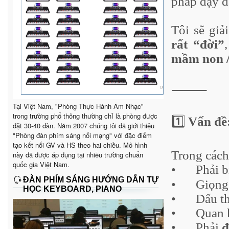
pháp dạy đ
Tôi sẽ giả
rất “đời”
mầm non /
⸻
Tại Việt Nam, "Phòng Thực Hành Âm Nhạc"
trong trường phổ thông thường chỉ là phòng được
1️⃣
Vấn đề:
đặt 30-40 đàn. Năm 2007 chúng tôi đã giới thiệu
"Phòng đàn phím sáng nối mạng" với đặc điểm
tạo kết nối GV và HS theo hai chiều. Mô hình
Trong cách 
này đã được áp dụng tại nhiều trường chuẩn
quốc gia Việt Nam.
•
Phải b
ĐÀN PHÍM SÁNG HƯỚNG DẪN TỰ
•
Giọng
HỌC KEYBOARD, PIANO
•
Dấu t
•
Quan 
•
Phải
đ