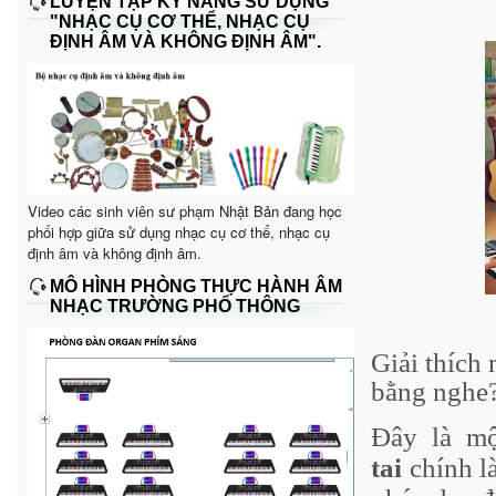
LUYỆN TẬP KỸ NĂNG SỬ DỤNG
"NHẠC CỤ CƠ THỂ, NHẠC CỤ
ĐỊNH ÂM VÀ KHÔNG ĐỊNH ÂM".
Video các sinh viên sư phạm Nhật Bản đang học
phối hợp giữa sử dụng nhạc cụ cơ thể, nhạc cụ
định âm và không định âm.
MÔ HÌNH PHÒNG THỰC HÀNH ÂM
NHẠC TRƯỜNG PHỔ THÔNG
Giải thích
bằng nghe
Đây là m
tai
chính l