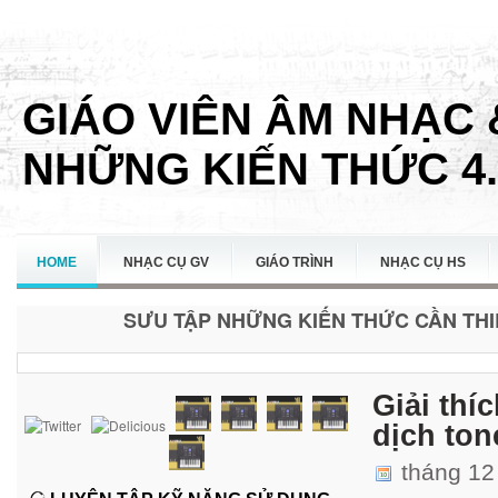
GIÁO VIÊN ÂM NHẠC 
NHỮNG KIẾN THỨC 4.
HOME
NHẠC CỤ GV
GIÁO TRÌNH
NHẠC CỤ HS
SƯU TẬP NHỮNG KIẾN THỨC CẦN THIẾ
LIÊN HỆ
Giải thí
dịch ton
tháng 12