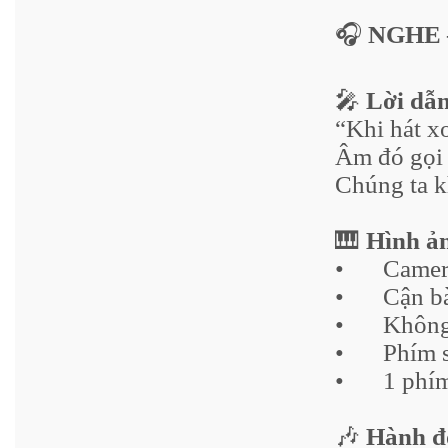
🎧
NGHE 
🎤
Lời dẫn
“Khi hát x
Âm đó gọi
Chúng ta k
🎹
Hình ả
•
Camer
•
Cận b
•
Không 
•
Phím 
•
1 phí
🎶
Hành đ