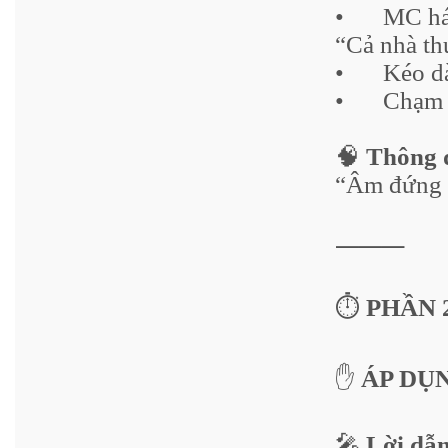
•
MC há
“Cả nhà t
•
Kéo d
•
Chạm 
🧠
Thông đ
“Âm đứng 
⸻
⏱️
PHẦN 2 
✋
ÁP DỤ
🎤
Lời dẫ