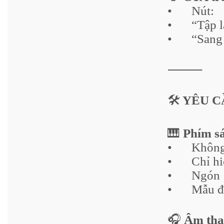
•
Nút:
•
“Tập l
•
“Sang 
⸻
🛠️
YÊU C
🎹
Phím s
•
Không
•
Chỉ hi
•
Ngón 
•
Mẫu 
🎧
Âm tha