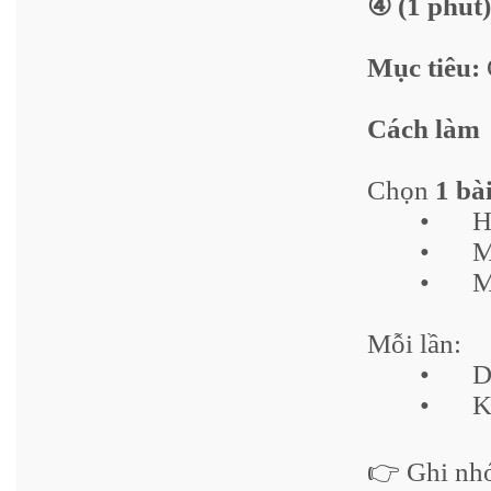
④ (1 phút
Mục tiêu:
Cách làm
Chọn
1 bà
•
H
•
M
•
M
Mỗi lần:
•
D
•
K
👉 Ghi nh