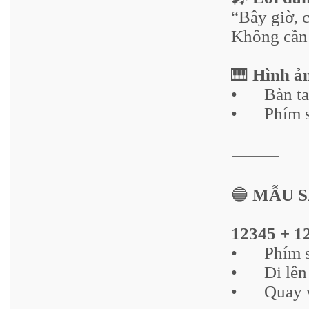
“Bây giờ, 
Không cần
🎹
Hình ả
•
Bàn ta
•
Phím 
⸻
🔵
MẪU 
12345 + 1
•
Phím 
•
Đi lên
•
Quay 