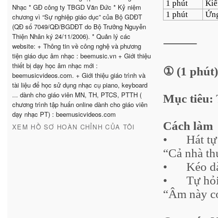
1 phút
Kiể
Nhạc * GĐ công ty TBGD Văn Đức * Kỷ niệm
1 phút
Ứng
chương vì “Sự nghiệp giáo dục” của Bộ GDĐT
(QĐ số 7049/QĐ/BGDĐT do Bộ Trưởng Nguyễn
Thiện Nhân ký 24/11/2006). * Quản lý các
⸻
website: + Thông tin về công nghệ và phương
tiện giáo dục âm nhạc : beemusic.vn + Giới thiệu
thiết bị dạy học âm nhạc mới :
① (1 phút
beemusicvideos.com. + Giới thiệu giáo trình và
tài liệu để học sử dụng nhạc cụ piano, keyboard
... dành cho giáo viên MN, TH, PTCS, PTTH (
Mục tiêu:
chương trình tập huấn online dành cho giáo viên
dạy nhạc PT) : beemusicvideos.com
Cách làm
XEM HỒ SƠ HOÀN CHỈNH CỦA TÔI
•
Hát tự
“Cả nhà t
•
Kéo d
•
Tự hỏi
“Âm này có