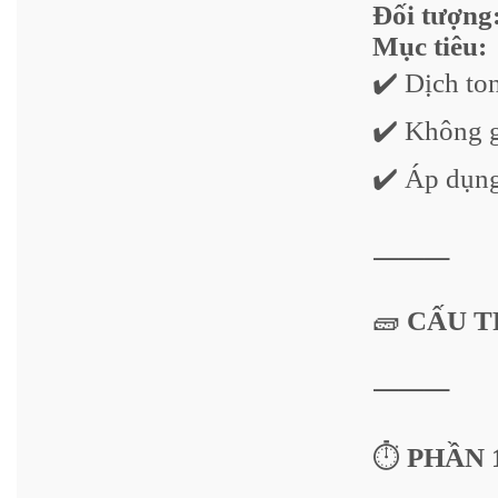
Đối tượng
Mục tiêu:
✔️ Dịch to
✔️ Không g
✔️ Áp dụng
⸻
🧱
CẤU TR
⸻
⏱️
PHẦN 1 