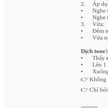
2.
Áp dụ
•
Nghe
•
Nghe 
3.
Vừa:
•
Đếm n
•
Vừa n
Dịch tone
•
Thấy
•
Lên 1
•
Xuống
👉 Không h
👉 Chỉ hỏ
⸻