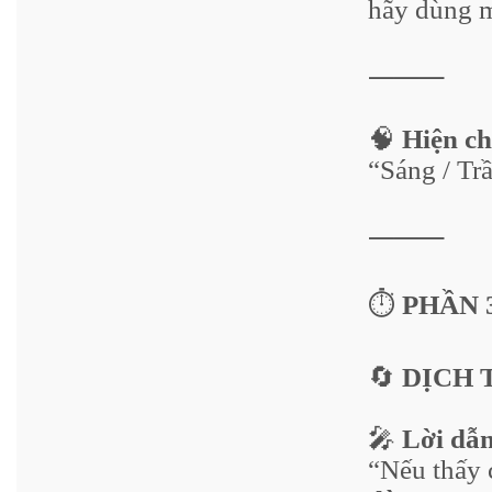
hãy dùng m
⸻
🧠
Hiện ch
“Sáng / T
⸻
⏱️
PHẦN 3 
🔄
DỊCH 
🎤
Lời dẫ
“Nếu thấy 