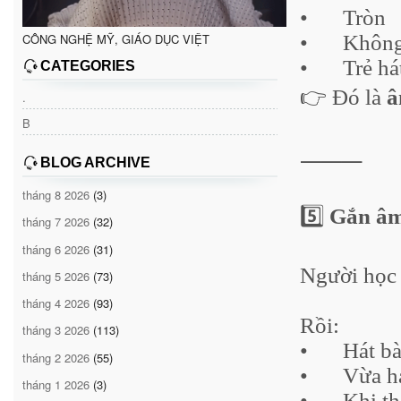
•
Tròn
CÔNG NGHỆ MỸ, GIÁO DỤC VIỆT
•
Không 
•
Trẻ há
CATEGORIES
👉 Đó là
â
.
B
⸻
BLOG ARCHIVE
tháng 8 2026
(3)
5️⃣
Gắn âm
tháng 7 2026
(32)
tháng 6 2026
(31)
Người học
tháng 5 2026
(73)
tháng 4 2026
(93)
Rồi:
tháng 3 2026
(113)
•
Hát bà
tháng 2 2026
(55)
•
Vừa h
tháng 1 2026
(3)
•
Khi th