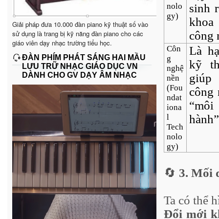
nolo
sinh 
gy)
khoa
Giải pháp đưa 10.000 đàn piano kỹ thuật số vào
sử dụng là trang bị kỹ năng đàn piano cho các
công 
giáo viên dạy nhạc trường tiểu học.
Côn
Là hạ
ĐÀN PHÍM PHÁT SÁNG HAI MẦU
g
kỹ t
LƯU TRỮ NHẠC GIÁO DỤC VN
nghệ
DÀNH CHO GV DẠY ÂM NHẠC
giúp 
nền
(Fou
công 
ndat
“môi
iona
l
hành”
Tech
nolo
gy)
🔄
3. Mối 
Ta có thể 
Đổi mới k