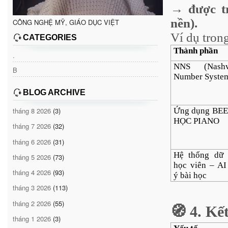
→ được tr
nền).
CÔNG NGHỆ MỸ, GIÁO DỤC VIỆT
Ví dụ trong
CATEGORIES
Thành phần
.
NNS (Nashvi
B
Number Syste
BLOG ARCHIVE
Ứng dụng BE
tháng 8 2026
(3)
HỌC PIANO
tháng 7 2026
(32)
tháng 6 2026
(31)
Hệ thống dữ 
tháng 5 2026
(73)
học viên – AI
tháng 4 2026
(93)
ý bài học
tháng 3 2026
(113)
tháng 2 2026
(55)
🧭 4. Kế
tháng 1 2026
(3)