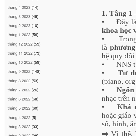
tháng 4 2023
(14)
1. Tầng 1 
tháng 3 2023
(49)
•
Đây l
tháng 2 2023
(10)
khoa học 
tháng 1 2023
(56)
•
Tron
tháng 12 2022
(53)
là
phương
tháng 11 2022
(73)
hệ quy đổi
tháng 10 2022
(58)
•
NNS tạ
tháng 9 2022
(148)
•
Tư d
(piano, org
tháng 8 2022
(53)
•
Ngôn 
tháng 7 2022
(26)
nhạc trên 
tháng 6 2022
(68)
•
Khả 
tháng 5 2022
(60)
hoặc giáo 
tháng 4 2022
(5)
số, hình, â
tháng 3 2022
(33)
➡️ Vì thế
tháng 2 2022
(98)