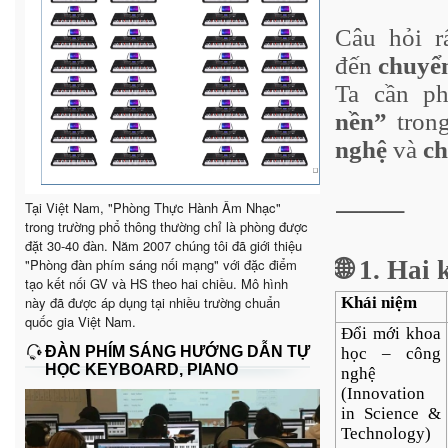
Câu hỏi r
đến
chuyển
Ta cần p
nền”
tron
nghệ
và
ch
⸻
Tại Việt Nam, "Phòng Thực Hành Âm Nhạc"
trong trường phổ thông thường chỉ là phòng được
đặt 30-40 đàn. Năm 2007 chúng tôi đã giới thiệu
"Phòng đàn phím sáng nối mạng" với đặc điểm
🌐 1. Hai
tạo kết nối GV và HS theo hai chiều. Mô hình
này đã được áp dụng tại nhiều trường chuẩn
Khái niệm
quốc gia Việt Nam.
Đổi mới khoa
ĐÀN PHÍM SÁNG HƯỚNG DẪN TỰ
học – công
HỌC KEYBOARD, PIANO
nghệ
(Innovation
in Science &
Technology)