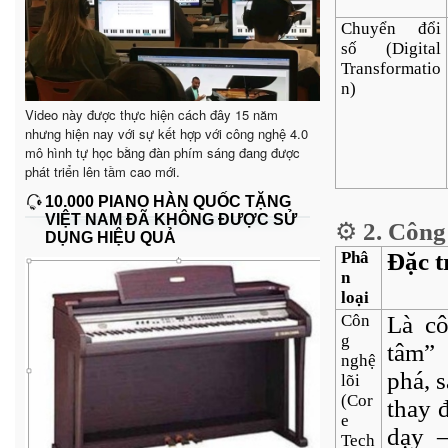
Chuyển đổi
số (Digital
Transformatio
n)
Video này được thực hiện cách đây 15 năm
nhưng hiện nay với sự kết hợp với công nghệ 4.0
mô hình tự học bằng đàn phím sáng đang được
phát triển lên tầm cao mới.
10.000 PIANO HÀN QUỐC TẶNG
VIỆT NAM ĐÃ KHÔNG ĐƯỢC SỬ
⚙️
2. Công 
DỤNG HIỆU QUẢ
Phâ
Đặc t
n
loại
Côn
Là cô
g
tâm”
nghệ
phá, 
lõi
(Cor
thay 
e
dạy 
Tech