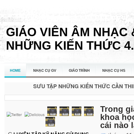
GIÁO VIÊN ÂM NHẠC 
NHỮNG KIẾN THỨC 4.
HOME
NHẠC CỤ GV
GIÁO TRÌNH
NHẠC CỤ HS
SƯU TẬP NHỮNG KIẾN THỨC CẦN THIẾ
LIÊN HỆ
Trong gi
khoa học
cái nào 