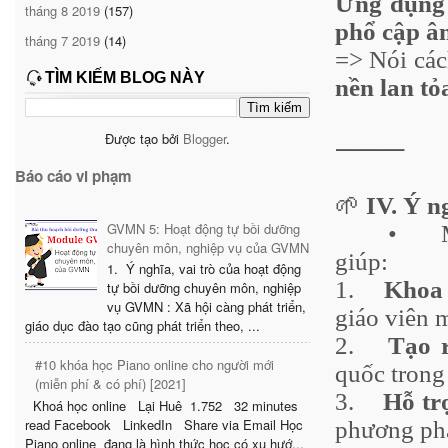
Ứng dụng t
tháng 8 2019
(157)
phổ cập â
tháng 7 2019
(14)
=> Nói các
TÌM KIẾM BLOG NÀY
nền lan tỏa
Được tạo bởi
Blogger
.
⸻
Báo cáo vi phạm
🌱
IV. Ý n
GVMN 5: Hoạt động tự bồi dưỡng
•
chuyên môn, nghiệp vụ của GVMN
giúp:
1. Ý nghĩa, vai trò của hoạt động
1.
Khoa 
tự bồi dưỡng chuyên môn, nghiệp
vụ GVMN : Xã hội càng phát triển,
giáo viên 
giáo dục đào tạo cũng phát triển theo, ...
2.
Tạo 
#10 khóa học Piano online cho người mới
quốc trong
(miễn phí & có phí) [2021]
3.
Hỗ tr
Khoá học online Lại Huê 1.752 32 minutes
read Facebook LinkedIn Share via Email Học
phương phá
Piano online đang là hình thức học có xu hướ...