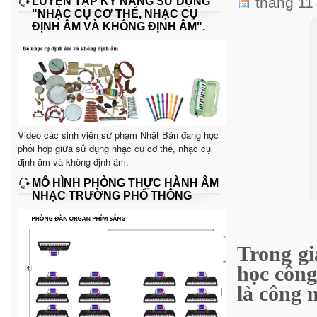
tháng 11
LUYỆN TẬP KỸ NĂNG SỬ DỤNG
"NHẠC CỤ CƠ THỂ, NHẠC CỤ
ĐỊNH ÂM VÀ KHÔNG ĐỊNH ÂM".
Video các sinh viên sư phạm Nhật Bản đang học
phối hợp giữa sử dụng nhạc cụ cơ thể, nhạc cụ
định âm và không định âm.
MÔ HÌNH PHÒNG THỰC HÀNH ÂM
NHẠC TRƯỜNG PHỔ THÔNG
Trong gi
học công
là công 