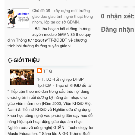
Chủ đề 35 - xây dựng môi trường
0 nhận xét:
giáo dục giàu tính nghệ thuật trong
nhóm, lớp tại cơ sở GDMN.
Đăng nhận
Bài thu hoạch bồi dưỡng thường
xuyên module GVMN 35 theo quy
định Thông tư 12/2019/TT-BGDĐT về chương
trình bồi dưỡng thường xuyên giáo vi...
GIỚI THIỆU
TTQ
1- T.T.Q -Tốt nghiệp ĐHSP
Tp.HCM - Thạc sĩ KHGD đề tài
“ Tiếp cận theo mô-đun trong cấu trúc nội dung
chương trình bồi dưỡng kỹ năng âm nhạc cho
giáo viên mầm non (Năm 2000, Viện KHGD Việt
Nam) & Tiến sĩ KHGD về Nghiên cứu ứng dụng
khoa học công nghệ vào phương tiện dạy học để
nâng hiệu quả hoạt động giáo dục âm nhạc -
Nghiên cứu về công nghệ GDÂN - Technology for
Music Education. * Sáng lập & GĐ Trường Suối