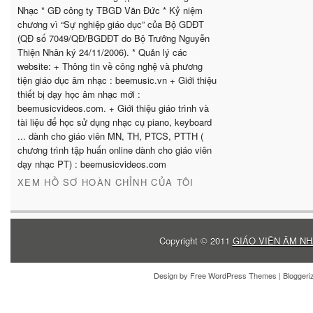
Nhạc * GĐ công ty TBGD Văn Đức * Kỷ niệm
chương vì “Sự nghiệp giáo dục” của Bộ GDĐT
(QĐ số 7049/QĐ/BGDĐT do Bộ Trưởng Nguyễn
Thiện Nhân ký 24/11/2006). * Quản lý các
website: + Thông tin về công nghệ và phương
tiện giáo dục âm nhạc : beemusic.vn + Giới thiệu
thiết bị dạy học âm nhạc mới :
beemusicvideos.com. + Giới thiệu giáo trình và
tài liệu để học sử dụng nhạc cụ piano, keyboard
... dành cho giáo viên MN, TH, PTCS, PTTH (
chương trình tập huấn online dành cho giáo viên
dạy nhạc PT) : beemusicvideos.com
XEM HỒ SƠ HOÀN CHỈNH CỦA TÔI
Copyright © 2011
GIÁO VIÊN ÂM NH
Design by
Free WordPress Themes
| Blogger