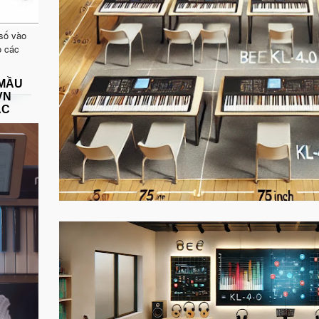
 số vào
o các
 MẦU
VN
ẠC