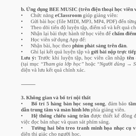
b. Ứng dụng BEE MUSIC (trên điện thoại học viên 
•
Chức năng
eClassroom
giúp giảng viên:
•
Gửi bài học (file MIDI, MP3, MP4, PDF) đến từng
•
Theo dõi tiến độ luyện tập, điểm số và kết quả ch
•
Nhận lại bài thực hành từ học viên để
chấm điểm
•
Học viên sử dụng App để:
•
Nhận bài, học theo
phím phát sáng trên đàn
.
•
Ghi lại kết quả luyện tập và
gửi bài nộp trực tiế
Lưu ý:
Trước khi luyện tập, học viên cần nhập
tên
(tại mục
“Tham gia lớp học”
hoặc
“Người dùng → Sử
diện và lưu kết quả chính xác.
⸻
3. Không gian và bố trí nội thất
•
Bố trí 5 hàng bàn học song song
, đảm bảo
tầm
dẫn trung tâm và màn hình lớn
phía giảng viên.
•
Hệ thống chiếu sáng trần
được thiết kế đồng đ
việc đọc bản nhạc và quan sát phím sáng.
•
Tường hai bên treo tranh minh họa nhạc cụ 
diện thị giác cho người học.