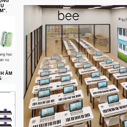
DỤNG
CỤ
M".
ang học
hạc cụ
NH ÂM
G