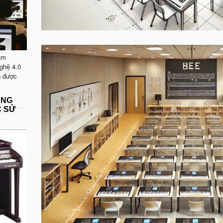
ăm
ghệ 4.0
g được
ẶNG
C SỬ