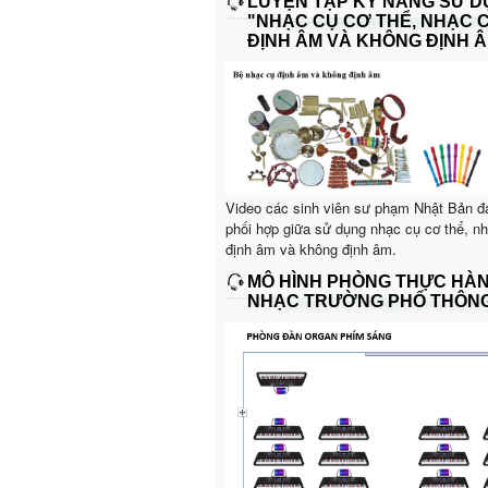
LUYỆN TẬP KỸ NĂNG SỬ 
"NHẠC CỤ CƠ THỂ, NHẠC 
ĐỊNH ÂM VÀ KHÔNG ĐỊNH Â
Video các sinh viên sư phạm Nhật Bản đ
phối hợp giữa sử dụng nhạc cụ cơ thể, n
định âm và không định âm.
MÔ HÌNH PHÒNG THỰC HÀ
NHẠC TRƯỜNG PHỔ THÔN