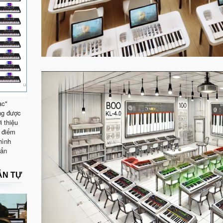
ạc"
ng được
i thiệu
 điểm
hình
uẩn
ẪN TỰ