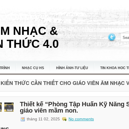
ÂM NHẠC &
 THỨC 4.0
TRÌNH
NHẠC CỤ HS
HÌNH ẢNH-TƯ LIỆU
TIN KHOA HOC 
KIẾN THỨC CẦN THIẾT CHO GIÁO VIÊN ÂM NHẠC VI
Thiết kế “Phòng Tập Huấn Kỹ Năng
giáo viên mầm non.
tháng 11 02, 2025
No comments