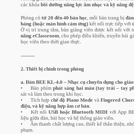
các khóa
bồi dưỡng năng lực âm nhạc và kỹ năng đ
Phòng có
từ 20 đến 40 bàn học
, mỗi bàn trang bị
đàn
bảng (hoặc màn hình cảm ứng)
kết nối trực tiếp với
Ở vị trí trung tâm, bàn giảng viên được kết nối với
năng eClassroom
, cho phép điều khiển, truyền bài g
học viên theo thời gian thực.
⸻
2. Thiết bị chính trong phòng
a. Đàn BEE KL-4.0 – Nhạc cụ chuyên dụng cho giá
•
Bàn phím
phát sáng hai màu (tay trái – tay p
sát và làm theo trong khi học.
•
Tích hợp
chế độ Piano Mode
và
Fingered Cho
điệu, và kỹ năng hợp âm cơ bản
.
•
Kết nối
USB hoặc Bluetooth MIDI
với App BE
liệu giữa đàn, bài học và hệ thống giáo viên.
•
Âm thanh chất lượng cao, thiết kế thân thiện, nh
phạm.