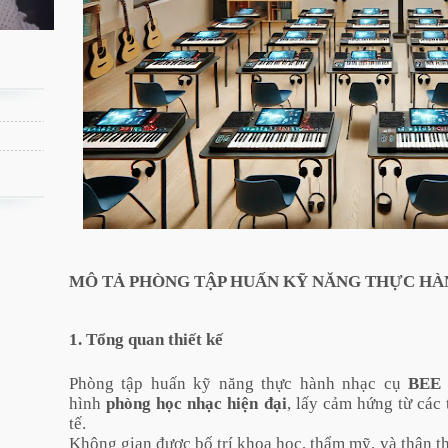
MÔ TẢ PHÒNG TẬP HUẤN KỸ NĂNG THỰC HÀ
1. Tổng quan thiết kế
Phòng tập huấn kỹ năng thực hành nhạc cụ
BEE
hình
phòng học nhạc hiện đại
, lấy cảm hứng từ các
tế.
Không gian được bố trí khoa học, thẩm mỹ, và thân t