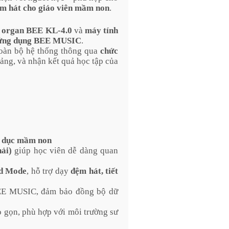
ệm hát cho giáo viên mầm non
.
 organ BEE KL-4.0
và
máy tính
ứng dụng BEE MUSIC
.
 toàn bộ hệ thống thông qua
chức
iảng, và nhận kết quả học tập của
o dục mầm non
hải)
giúp học viên dễ dàng quan
rd Mode
, hỗ trợ dạy
đệm hát, tiết
E MUSIC, đảm bảo đồng bộ dữ
ỏ gọn, phù hợp với môi trường sư