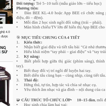
Đối tượng:
Trẻ 5–10 tuổi (mẫu giáo lớn – tiểu học)
Phương tiện:
•
Đàn BEE KL-4.0 hoặc App BEE có chức năng p
điệu, đỏ – đệm).
•
Mỗi đàn 2 học sinh ngồi đối xứng (trái – phải).
ăm
•
Màn hình chiếu/TV lớn để hiển thị App BEE cho 
ghệ 4.0
g được
🎯
MỤC TIÊU CHUNG CỦA 4 TIẾT
1.
Kiến thức:
•
Nhận biết giai điệu và tiết tấu bài
“Cả nhà thươn
ẶNG
•
Hiểu khái niệm “tay phải – giai điệu” và “tay tr
C SỬ
2.
Kỹ năng:
•
Biết phối hợp giữa thị giác (phím sáng), thín
tay).
•
Biết thay đổi vị trí ngồi để luyện hai tay.
•
Biết diễn tấu cùng bạn – cùng nhịp, cùng tiết tấu.
3.
Thái độ:
•
Hứng thú, tự tin, hợp tác và chia sẻ nhạc cụ.
•
Yêu thích âm nhạc và gia đình – nội dung của ca
🧩
CẤU TRÚC TỔ CHỨC LỚP
•
10–15 đàn
, mỗi 
•
Học sinh chia làm hai vai: