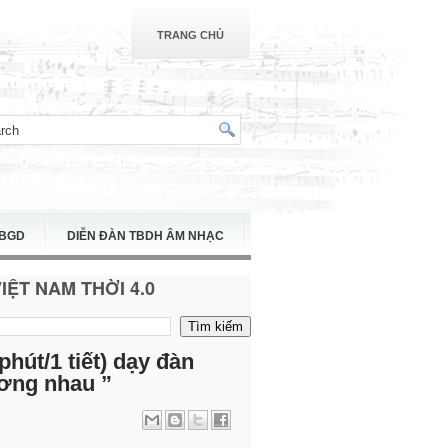
TRANG CHỦ
TBGD
DIỄN ĐÀN TBDH ÂM NHẠC
ỆT NAM THỜI 4.0
hút/1 tiết) dạy đàn
ương nhau ”