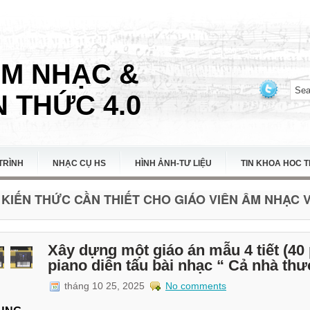
ÂM NHẠC &
 THỨC 4.0
TRÌNH
NHẠC CỤ HS
HÌNH ẢNH-TƯ LIỆU
TIN KHOA HOC 
KIẾN THỨC CẦN THIẾT CHO GIÁO VIÊN ÂM NHẠC VI
Xây dựng một giáo án mẫu 4 tiết (40 p
piano diễn tấu bài nhạc “ Cả nhà th
tháng 10 25, 2025
No comments