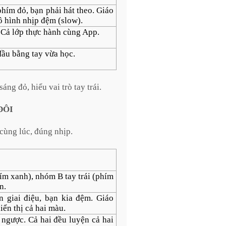
 phím đỏ, bạn phải hát theo. Giáo
ô hình nhịp đệm (slow).
Cả lớp thực hành cùng App.
đầu bằng tay vừa học.
ng đỏ, hiểu vai trò tay trái.
ĐÔI
cùng lúc, đúng nhịp.
ím xanh), nhóm B tay trái (phím
n.
 giai điệu, bạn kia đệm. Giáo
iển thị cả hai màu.
ò ngược. Cả hai đều luyện cả hai