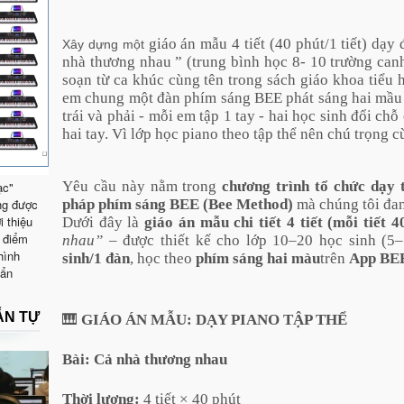
giáo án mẫu 4 tiết (40 phút/1 tiết) dạy
Xây dựng một
nhà thương nhau ” (trung bình học 8- 10 trường can
soạn từ ca khúc cùng tên trong sách giáo khoa tiểu
em chung một đàn phím sáng BEE phát sáng hai mầu , t
trái và phải - mỗi em tập 1 tay - hai học sinh đổi ch
hai tay. Vì lớp học piano theo tập thể nên chú trọng c
Yêu cầu này nằm trong
chương trình tổ chức dạy 
ạc"
ng được
pháp phím sáng BEE (Bee Method)
mà chúng tôi đa
i thiệu
Dưới đây là
giáo án mẫu chi tiết 4 tiết (mỗi tiết 4
 điểm
nhau”
– được thiết kế cho lớp 10–20 học sinh (5–
hình
sinh/1 đàn
, học theo
phím sáng hai màu
trên
App BEE
uẩn
ẪN TỰ
🎹
GIÁO ÁN MẪU: DẠY PIANO TẬP THỂ
Bài: Cả nhà thương nhau
Thời lượng:
4 tiết × 40 phút