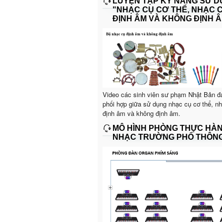
LUYỆN TẬP KỸ NĂNG SỬ 
"NHẠC CỤ CƠ THỂ, NHẠC 
ĐỊNH ÂM VÀ KHÔNG ĐỊNH Â
Video các sinh viên sư phạm Nhật Bản đ
phối hợp giữa sử dụng nhạc cụ cơ thể, n
định âm và không định âm.
MÔ HÌNH PHÒNG THỰC HÀ
NHẠC TRƯỜNG PHỔ THÔN