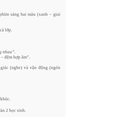
hím sáng hai màu (xanh – giai
cả lớp.
g nhau”
.
ái – đệm hợp âm”.
h giác (nghe) và vận động (ngón
 khúc.
đàn 2 học sinh.