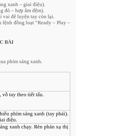
ng xanh – giai điệu).
áng đỏ – hợp âm đệm).
i vai để luyện tay còn lại.
u lệnh đồng loạt “Ready – Play –
C BÀI
qua phím sáng xanh.
vỗ tay theo tiết tấu.
iếu phím sáng xanh (tay phải).
ai điệu.
sáng xanh chạy. Rèn phản xạ thị