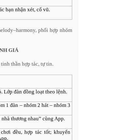
ác bạn nhận xét, cổ vũ.
melody–harmony, phối hợp nhóm
ÁNH GIÁ
inh thần hợp tác, tự tin.
 Lớp đàn đồng loạt theo lệnh.
óm 1 đàn – nhóm 2 hát – nhóm 3
ả nhà thương nhau” cùng App.
chơi đều, hợp tác tốt; khuyến
App.