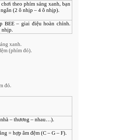
 chơi theo phím sáng xanh, bạn
 ngắn (2 ô nhịp – 4 ô nhịp).
 BEE – giai điệu hoàn chỉnh.
 nhịp.
sáng xanh.
 đệm (phím đỏ).
m đỏ.
– nhà – thương – nhau…).
sáng = hợp âm đệm (C – G – F).