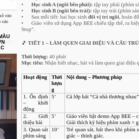
•
Học sinh A (ngồi bên phải):
tập tay phải (phím sá
•
Học sinh B (ngồi bên trái):
tập tay trái (phím s
 số vào
•
Sau mỗi tiết: hai học sinh
đổi vị trí ngồi
, hoán đổ
o các
•
Giáo viên sử dụng App BEE chiếu tập thể, ra hiệ
Stop”.
 MẦU
VN
🎵
TIẾT 1 – LÀM QUEN GIAI ĐIỆU VÀ CẤU TRÚ
ẠC
Thời lượng:
40 phút
Mục tiêu:
Nhận biết nhạc, hát và làm quen giai điệu 
Hoạt động
Thời
Nội dung – Phương pháp
lượn
g
1. Ổn định
5’
Cả lớp hát “Cả nhà thương nhau”, 
– khởi
động
2. Giới
5’
Giáo viên bật demo App BEE – ch
thiệu bài
Giải thích ký hiệu phím xanh = gi
3. Quan sát
10’
Trẻ quan sát, hát theo khi phím 
phím sáng
giác – thính giác.