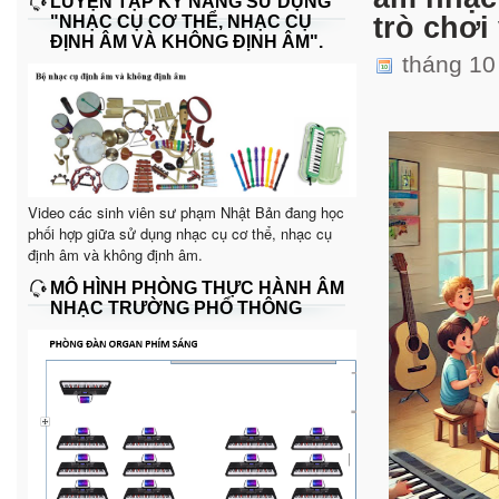
LUYỆN TẬP KỸ NĂNG SỬ DỤNG
trò chơi
"NHẠC CỤ CƠ THỂ, NHẠC CỤ
ĐỊNH ÂM VÀ KHÔNG ĐỊNH ÂM".
tháng 10
Video các sinh viên sư phạm Nhật Bản đang học
phối hợp giữa sử dụng nhạc cụ cơ thể, nhạc cụ
định âm và không định âm.
MÔ HÌNH PHÒNG THỰC HÀNH ÂM
NHẠC TRƯỜNG PHỔ THÔNG