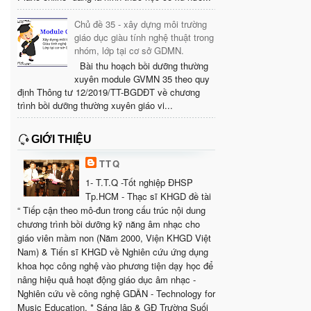
Chủ đề 35 - xây dựng môi trường
giáo dục giàu tính nghệ thuật trong
nhóm, lớp tại cơ sở GDMN.
Bài thu hoạch bồi dưỡng thường
xuyên module GVMN 35 theo quy
định Thông tư 12/2019/TT-BGDĐT về chương
trình bồi dưỡng thường xuyên giáo vi...
GIỚI THIỆU
TTQ
1- T.T.Q -Tốt nghiệp ĐHSP
Tp.HCM - Thạc sĩ KHGD đề tài
“ Tiếp cận theo mô-đun trong cấu trúc nội dung
chương trình bồi dưỡng kỹ năng âm nhạc cho
giáo viên mầm non (Năm 2000, Viện KHGD Việt
Nam) & Tiến sĩ KHGD về Nghiên cứu ứng dụng
khoa học công nghệ vào phương tiện dạy học để
nâng hiệu quả hoạt động giáo dục âm nhạc -
Nghiên cứu về công nghệ GDÂN - Technology for
Music Education. * Sáng lập & GĐ Trường Suối