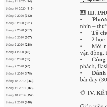
tháng 11 2020
(94)
tháng 10 2020
(416)
🎹
III. 
tháng 9 2020
(313)
•
Phươ
tháng 8 2020
(371)
nhìn – thử
tháng 7 2020
(257)
•
Tổ ch
tháng 6 2020
(367)
•
2 học
tháng 5 2020
(238)
•
Mỗi nh
tháng 4 2020
(46)
vận động, t
•
Công 
tháng 3 2020
(32)
phách, flas
tháng 2 2020
(93)
•
Đánh 
tháng 1 2020
(178)
bài dạy (3
tháng 12 2019
(263)
tháng 11 2019
(166)
🌻
IV. K
tháng 10 2019
(152)
tháng 9 2019
(148)
Giáo viên c