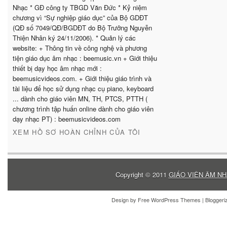
Nhạc * GĐ công ty TBGD Văn Đức * Kỷ niệm
chương vì “Sự nghiệp giáo dục” của Bộ GDĐT
(QĐ số 7049/QĐ/BGDĐT do Bộ Trưởng Nguyễn
Thiện Nhân ký 24/11/2006). * Quản lý các
website: + Thông tin về công nghệ và phương
tiện giáo dục âm nhạc : beemusic.vn + Giới thiệu
thiết bị dạy học âm nhạc mới :
beemusicvideos.com. + Giới thiệu giáo trình và
tài liệu để học sử dụng nhạc cụ piano, keyboard
... dành cho giáo viên MN, TH, PTCS, PTTH (
chương trình tập huấn online dành cho giáo viên
dạy nhạc PT) : beemusicvideos.com
XEM HỒ SƠ HOÀN CHỈNH CỦA TÔI
Copyright © 2011
GIÁO VIÊN ÂM NH
Design by
Free WordPress Themes
| Blogger