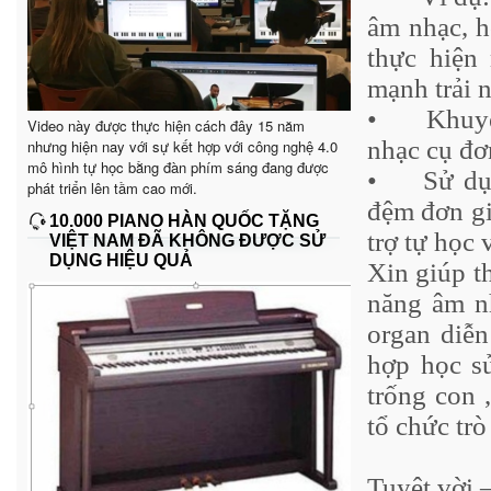
âm nhạc, h
thực hiện
mạnh trải 
•
Khuy
Video này được thực hiện cách đây 15 năm
nhạc cụ đơ
nhưng hiện nay với sự kết hợp với công nghệ 4.0
mô hình tự học bằng đàn phím sáng đang được
•
Sử dụ
phát triển lên tầm cao mới.
đệm đơn gi
10.000 PIANO HÀN QUỐC TẶNG
trợ tự học 
VIỆT NAM ĐÃ KHÔNG ĐƯỢC SỬ
DỤNG HIỆU QUẢ
Xin giúp th
năng âm nh
organ diễn
hợp học s
trống con 
tổ chức tr
Tuyệt vời