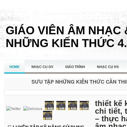
GIÁO VIÊN ÂM NHẠC 
NHỮNG KIẾN THỨC 4.
HOME
NHẠC CỤ GV
GIÁO TRÌNH
NHẠC CỤ HS
SƯU TẬP NHỮNG KIẾN THỨC CẦN THIẾ
LIÊN HỆ
thiết kế
chi tiết
– thực h
âm nhạc 