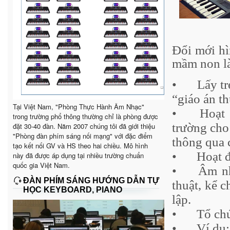
Đổi mới hì
mầm non là
•
Lấy t
“giáo án t
Tại Việt Nam, "Phòng Thực Hành Âm Nhạc"
•
Hoạt
trong trường phổ thông thường chỉ là phòng được
trường cho
đặt 30-40 đàn. Năm 2007 chúng tôi đã giới thiệu
"Phòng đàn phím sáng nối mạng" với đặc điểm
thông qua 
tạo kết nối GV và HS theo hai chiều. Mô hình
•
Hoạt đ
này đã được áp dụng tại nhiều trường chuẩn
quốc gia Việt Nam.
•
Âm nh
ĐÀN PHÍM SÁNG HƯỚNG DẪN TỰ
thuật, kể 
HỌC KEYBOARD, PIANO
lập.
•
Tổ ch
•
Ví dụ: