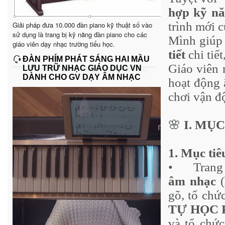
hợp kỹ nă
trình mới 
Giải pháp đưa 10.000 đàn piano kỹ thuật số vào
sử dụng là trang bị kỹ năng đàn piano cho các
Mình giúp
giáo viên dạy nhạc trường tiểu học.
tiết
chi tiế
ĐÀN PHÍM PHÁT SÁNG HAI MẦU
Giáo viên 
LƯU TRỮ NHẠC GIÁO DỤC VN
DÀNH CHO GV DẠY ÂM NHẠC
hoạt động 
chơi vận đ
🌸
I. MỤC
1. Mục tiê
•
Trang
âm nhạc
(
gõ, tổ chứ
TỰ HỌC 
và tổ chứ