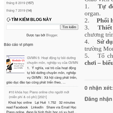
tháng 8 2019
(157)
1.
Tự đ
tháng 7 2019
(14)
organ.
2.
Phối 
TÌM KIẾM BLOG NÀY
3.
Thiết
chương trì
Được tạo bởi
Blogger
.
4.
Sử dụ
Báo cáo vi phạm
trường Mon
5.
Tổ ch
GVMN 5: Hoạt động tự bồi dưỡng
chơi – biể
chuyên môn, nghiệp vụ của GVMN
1. Ý nghĩa, vai trò của hoạt động
tự bồi dưỡng chuyên môn, nghiệp
vụ GVMN : Xã hội càng phát triển,
giáo dục đào tạo cũng phát triển theo, ...
0 nhận xét:
#10 khóa học Piano online cho người mới
(miễn phí & có phí) [2021]
Đăng nhận
Khoá học online Lại Huê 1.752 32 minutes
read Facebook LinkedIn Share via Email Học
Piano online đang là hình thức học có xu hướ...