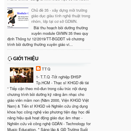
Chủ đề 35 - xây dựng môi trường
giáo dục giàu tính nghệ thuật trong
nhóm, lớp tại cơ sở GDMN.
Bài thu hoạch bồi dưỡng thường
xuyên module GVMN 35 theo quy
định Thông tư 12/2019/TT-BGDĐT về chương
trình bồi dưỡng thường xuyên giáo vi...
GIỚI THIỆU
TTQ
1- T.T.Q -Tốt nghiệp ĐHSP
Tp.HCM - Thạc sĩ KHGD đề tài
“ Tiếp cận theo mô-đun trong cấu trúc nội dung
chương trình bồi dưỡng kỹ năng âm nhạc cho
giáo viên mầm non (Năm 2000, Viện KHGD Việt
Nam) & Tiến sĩ KHGD về Nghiên cứu ứng dụng
khoa học công nghệ vào phương tiện dạy học để
nâng hiệu quả hoạt động giáo dục âm nhạc -
Nghiên cứu về công nghệ GDÂN - Technology for
Music Education. * Sáng lập & GĐ Trường Suối