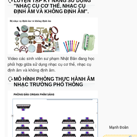
LUYỆN TẬP KỸ NĂNG SỬ DỤNG
"NHẠC CỤ CƠ THỂ, NHẠC CỤ
ĐỊNH ÂM VÀ KHÔNG ĐỊNH ÂM".
Video các sinh viên sư phạm Nhật Bản đang học
phối hợp giữa sử dụng nhạc cụ cơ thể, nhạc cụ
định âm và không định âm.
MÔ HÌNH PHÒNG THỰC HÀNH ÂM
NHẠC TRƯỜNG PHỔ THÔNG
Mạnh Đoàn