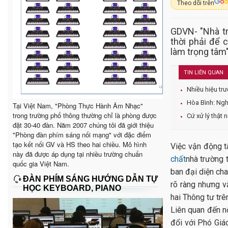
Theo dõi trên
GDVN- "Nhà t
thời phải để 
làm trọng tâm
TIN LIÊN QUAN
Nhiều hiệu tr
Hòa Bình: Ngh
Tại Việt Nam, "Phòng Thực Hành Âm Nhạc"
trong trường phổ thông thường chỉ là phòng được
Cứ xử lý thật
đặt 30-40 đàn. Năm 2007 chúng tôi đã giới thiệu
"Phòng đàn phím sáng nối mạng" với đặc điểm
tạo kết nối GV và HS theo hai chiều. Mô hình
Việc vận động t
này đã được áp dụng tại nhiều trường chuẩn
chất
nhà trường 
quốc gia Việt Nam.
ban đại diện ch
ĐÀN PHÍM SÁNG HƯỚNG DẪN TỰ
rõ ràng nhưng v
HỌC KEYBOARD, PIANO
hai Thông tư trê
Liên quan đến n
đổi với Phó Giá