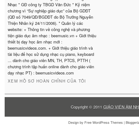
Nhạc * GĐ công ty TBGD Văn Đức * Kỷ niệm
chương vì “Sự nghiệp giáo dục” của Bộ GDĐT
(QĐ số 7049/QĐ/BGDĐT do Bộ Trưởng Nguyễn
Thiện Nhân ký 24/11/2006). * Quản lý các
website: + Thông tin về công nghệ và phương
tiện giáo dục âm nhạc : beemusic.vn + Giới thiệu
thiết bị dạy học âm nhạc mới :
beemusicvideos.com. + Giới thiệu giáo trình và
tài liệu để học sử dụng nhạc cụ piano, keyboard
... dành cho giáo viên MN, TH, PTCS, PTTH (
chương trình tập huấn online dành cho giáo viên
dạy nhạc PT) : beemusicvideos.com
XEM HỒ SƠ HOÀN CHỈNH CỦA TÔI
Copyright © 2011
GIÁO VIÊN ÂM NH
Design by
Free WordPress Themes
| Blogger