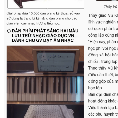
Thầy Vũ 
Giải pháp đưa 10.000 đàn piano kỹ thuật số vào
Thầy giáo Vũ Kh
sử dụng là trang bị kỹ năng đàn piano cho các
lĩnh vực nghiên 
giáo viên dạy nhạc trường tiểu học.
cơ quan phải tr
ĐÀN PHÍM PHÁT SÁNG HAI MẦU
công lập cũng n
LƯU TRỮ NHẠC GIÁO DỤC VN
DÀNH CHO GV DẠY ÂM NHẠC
"Hiện nay, phần
học phí với học 
động xã hội hóa
chiếu... trong l
Theo thầy Vũ Kh
điều cần thiết, 
đóng góp của mọ
học tập.
Ban đại diện cha
hoạt động khác 
Việc thành lập b
các phụ huynh t