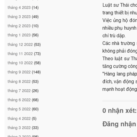
Luật sư Thái ch
tháng 4 2023
(14)
trang thiết bị n
tháng 3 2023
(49)
Việc ủng hộ đón
tháng 2 2023
(10)
nhiều phụ huynh
tháng 1 2023
(56)
chí trù dập.
Các nhà trường 
tháng 12 2022
(53)
không phải đóng
tháng 11 2022
(73)
Theo luật sư Thá
tháng 10 2022
(58)
tăng cường công 
tháng 9 2022
(148)
"Hàng lang pháp
tháng 8 2022
(53)
đích, vận động s
mạnh hoạt động t
tháng 7 2022
(26)
tháng 6 2022
(68)
0 nhận xét:
tháng 5 2022
(60)
tháng 4 2022
(5)
Đăng nhận
tháng 3 2022
(33)
tháng 2 2022
(98)