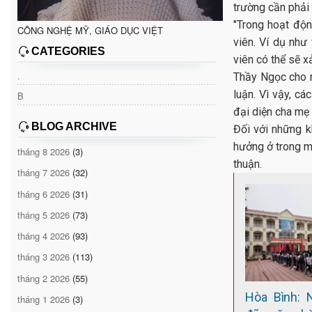
trường cần phải
"Trong hoạt độn
CÔNG NGHỆ MỸ, GIÁO DỤC VIỆT
viên. Ví dụ như
CATEGORIES
viên có thể sẽ x
.
Thầy Ngọc cho r
luận. Vì vậy, c
B
đại diện cha mẹ 
BLOG ARCHIVE
Đối với những k
hưởng ở trong m
tháng 8 2026
(3)
thuận.
tháng 7 2026
(32)
tháng 6 2026
(31)
tháng 5 2026
(73)
tháng 4 2026
(93)
tháng 3 2026
(113)
tháng 2 2026
(55)
Hòa Bình: 
tháng 1 2026
(3)