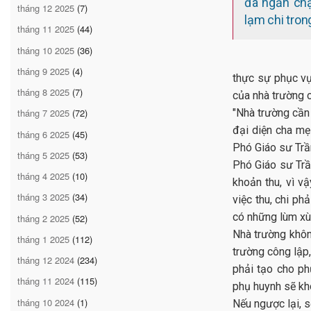
đã ngăn chặ
tháng 12 2025
(7)
lạm chi tro
tháng 11 2025
(44)
tháng 10 2025
(36)
tháng 9 2025
(4)
thực sự phục vụ
tháng 8 2025
(7)
của nhà trường 
"Nhà trường cần
tháng 7 2025
(72)
đại diện cha mẹ 
tháng 6 2025
(45)
Phó Giáo sư Trầ
tháng 5 2025
(53)
Phó Giáo sư Trầ
tháng 4 2025
(10)
khoản thu, vì v
tháng 3 2025
(34)
việc thu, chi ph
có những lùm xùm
tháng 2 2025
(52)
Nhà trường khôn
tháng 1 2025
(112)
trường công lập,
tháng 12 2024
(234)
phải tạo cho ph
tháng 11 2024
(115)
phụ huynh sẽ kh
tháng 10 2024
(1)
Nếu ngược lại, 