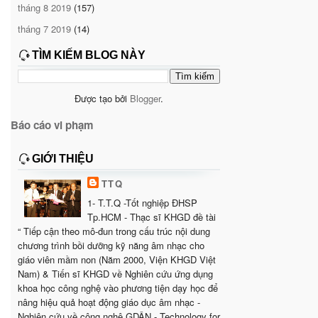
tháng 8 2019
(157)
tháng 7 2019
(14)
TÌM KIẾM BLOG NÀY
Được tạo bởi
Blogger
.
Báo cáo vi phạm
GIỚI THIỆU
TTQ
1- T.T.Q -Tốt nghiệp ĐHSP
Tp.HCM - Thạc sĩ KHGD đề tài
“ Tiếp cận theo mô-đun trong cấu trúc nội dung
chương trình bồi dưỡng kỹ năng âm nhạc cho
giáo viên mầm non (Năm 2000, Viện KHGD Việt
Nam) & Tiến sĩ KHGD về Nghiên cứu ứng dụng
khoa học công nghệ vào phương tiện dạy học để
nâng hiệu quả hoạt động giáo dục âm nhạc -
Nghiên cứu về công nghệ GDÂN - Technology for