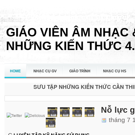
GIÁO VIÊN ÂM NHẠC 
NHỮNG KIẾN THỨC 4.
HOME
NHẠC CỤ GV
GIÁO TRÌNH
NHẠC CỤ HS
SƯU TẬP NHỮNG KIẾN THỨC CẦN THIẾ
LIÊN HỆ
Nỗ lực g
tháng 7 