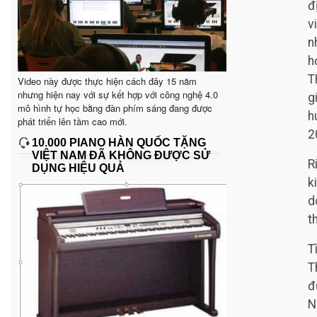
đ
v
n
h
T
Video này được thực hiện cách đây 15 năm
nhưng hiện nay với sự kết hợp với công nghệ 4.0
g
mô hình tự học bằng đàn phím sáng đang được
h
phát triển lên tầm cao mới.
2
10.000 PIANO HÀN QUỐC TẶNG
VIỆT NAM ĐÃ KHÔNG ĐƯỢC SỬ
R
DỤNG HIỆU QUẢ
k
d
t
T
T
đ
N