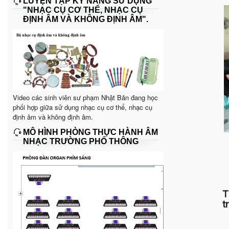
LUYỆN TẬP KỸ NĂNG SỬ DỤNG
"NHẠC CỤ CƠ THỂ, NHẠC CỤ
ĐỊNH ÂM VÀ KHÔNG ĐỊNH ÂM".
Video các sinh viên sư phạm Nhật Bản đang học
phối hợp giữa sử dụng nhạc cụ cơ thể, nhạc cụ
định âm và không định âm.
MÔ HÌNH PHÒNG THỰC HÀNH ÂM
NHẠC TRƯỜNG PHỔ THÔNG
T
t