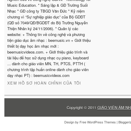
Music Education. * Sáng lập & GĐ Trường Suối
Nhạc * GĐ công ty TBGD Văn Đức * Kỷ niệm
chương vì “Sự nghiệp giáo dục” của Bộ GDĐT
(QĐ số 7049/QĐ/BGDĐT do Bộ Trưởng Nguyễn
Thiện Nhân ký 24/11/2006). * Quản lý các
website: + Thông tin về công nghệ và phương
tiện giáo dục âm nhạc : beemusic.vn + Giới thiệu
thiết bị dạy học âm nhạc mới :
beemusicvideos.com. + Giới thiệu giáo trình và
tài liệu để học sử dụng nhạc cụ piano, keyboard
... dành cho giáo viên MN, TH, PTCS, PTTH (
chương trình tập huấn online dành cho giáo viên
dạy nhạc PT) : beemusicvideos.com
XEM HỒ SƠ HOÀN CHỈNH CỦA TÔI
Copyright © 2011
GIÁO VIÊN ÂM NH
Design by
Free WordPress Themes
| Blogger