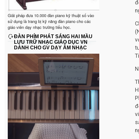
đ
n
Giải pháp đưa 10.000 đàn piano kỹ thuật số vào
sử dụng là trang bị kỹ năng đàn piano cho các
C
giáo viên dạy nhạc trường tiểu học.
(
ĐÀN PHÍM PHÁT SÁNG HAI MẦU
v
LƯU TRỮ NHẠC GIÁO DỤC VN
t
DÀNH CHO GV DẠY ÂM NHẠC
T
N
T
H
P
đ
v
s
n