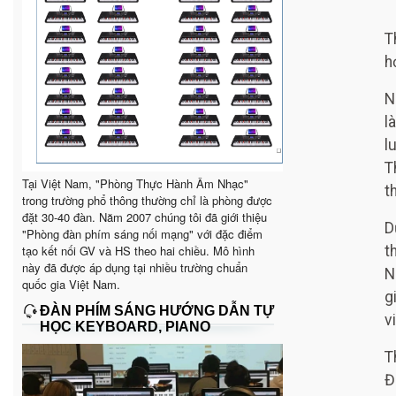
T
h
N
l
l
T
Tại Việt Nam, "Phòng Thực Hành Âm Nhạc"
t
trong trường phổ thông thường chỉ là phòng được
đặt 30-40 đàn. Năm 2007 chúng tôi đã giới thiệu
D
"Phòng đàn phím sáng nối mạng" với đặc điểm
tạo kết nối GV và HS theo hai chiều. Mô hình
t
này đã được áp dụng tại nhiều trường chuẩn
N
quốc gia Việt Nam.
g
ĐÀN PHÍM SÁNG HƯỚNG DẪN TỰ
v
HỌC KEYBOARD, PIANO
T
Đ