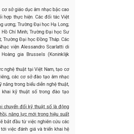
 cơ sở giáo dục âm nhạc bậc cao
 hợp thực hiện. Các đối tác Việt
g ương; Trường Đại học Hạ Long;
ố Hồ Chí Minh; Trường Đại học Sư
; Trường Đại học Đồng Tháp. Các
ạc viện Alessandro Scarlatti di
Hoàng gia Brussels (Koninklijk
c nghệ thuật tại Việt Nam, tạo cơ
 riêng, các cơ sở đào tạo âm nhạc
 năng trong biểu diễn nghệ thuật,
 khai kỹ thuật số trong đào tạo
i chuyển đổi kỹ thuật số là động
hồi, năng lực mới trong hiệu suất
 sẽ bắt đầu từ việc nghiên cứu các
tới việc đánh giá và triển khai hệ