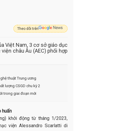
Theo dõi trên
 Việt Nam, 3 cơ sở giáo dục
 viện châu Âu (AEC) phối hợp
ghệ thuật Trung ương
hất lượng CSGD chu kỳ 2
i trong giai đoạn mới
p huấn
ng) khởi động từ tháng 1/2023,
c viện Alessandro Scarlatti di