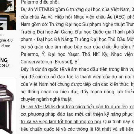
Palermo điều phối.
Dự án VIETMUS gồm 6 trường đại học của Việt Nam, 3
của châu Âu và Hiệp hội Nhạc viện châu Âu (AEC) phối
Nam gồm có: Trường Đại học Sư phạm Nghệ thuật Trun
Trường Đại học An Giang, Đại học Quốc gia Thành ph
ăm
phạm - Đại học Đà Nẵng; Trường Đại học Thủ Dầu Một
ghệ 4.0
g được
cơ sở giáo dục âm nhạc bậc cao của châu Âu gồm: Nh
Palermo, Ý; Đại học Yaşar, Thổ Nhĩ Kỳ; Nhạc viện 
ẶNG
Conservatorium Brussel), Bỉ.
C SỬ
Đây là dự án quốc tế về âm nhạc đầu tiên trong lĩnh vự
hội để các cơ sở đào tạo là thành viên của dự án nói
của Việt Nam nói chung được tiếp cận các kiến thức, kỹ
hệ thống nhạc cụ hiện đại, đẩy mạnh năng lực triển
chuyên ngành nghệ thuật.
Dự án VIETMUS dựa trên cách tiếp cận từ dưới lên, co
cơ, phương pháp đào tạo mới, cải thiện kỹ năng phục 
từ xa và việc làm tốt hơn những cơ hội
. Quá trình này
tiêu chuẩn quốc tế và các thông lệ tốt nhất và sẽ tiến 