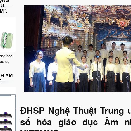
DỤNG
CỤ
M".
ang học
hạc cụ
NH ÂM
G
ĐHSP Nghệ Thuật Trung 
số hóa giáo dục Âm n