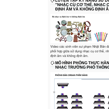
LUYỆN TẬP KỸ NĂNG SỬ 
"NHẠC CỤ CƠ THỂ, NHẠC 
ĐỊNH ÂM VÀ KHÔNG ĐỊNH Â
Video các sinh viên sư phạm Nhật Bản đ
phối hợp giữa sử dụng nhạc cụ cơ thể, n
định âm và không định âm.
MÔ HÌNH PHÒNG THỰC HÀ
NHẠC TRƯỜNG PHỔ THÔN