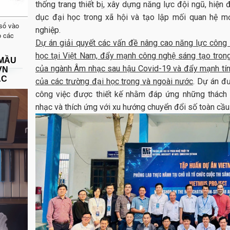
thống trang thiết bị, xây dựng năng lực đội ngũ, hiện đ
dục đại học trong xã hội và tạo lập mối quan hệ m
 số vào
nghiệp.
o các
Dự án giải quyết các vấn đề nâng cao năng lực công n
học tại Việt Nam, đẩy mạnh công nghệ sáng tạo trong 
 MẦU
của ngành Âm nhạc sau hậu Covid-19 và đẩy mạnh tín
VN
ẠC
của các trường đại học trong và ngoài nước
. Dự án đư
công việc được thiết kế nhằm đáp ứng những thách 
nhạc và thích ứng với xu hướng chuyển đổi số toàn cầu