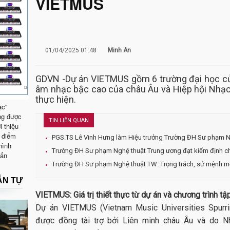
VIETMUS
01/04/2025 01:48
Minh An
GDVN -Dự án VIETMUS gồm 6 trường đại học của
âm nhạc bậc cao của châu Âu và Hiệp hội Nhạc
thực hiện.
ạc"
ng được
TIN LIÊN QUAN
i thiệu
 điểm
PGS.TS Lê Vinh Hưng làm Hiệu trưởng Trường ĐH Sư phạm N
hình
Trường ĐH Sư phạm Nghệ thuật Trung ương đạt kiểm định c
uẩn
Trường ĐH Sư phạm Nghệ thuật TW: Trọng trách, sứ mệnh mớ
ẪN TỰ
VIETMUS: Giá trị thiết thực từ dự án và chương trình tậ
Dự án VIETMUS (Vietnam Music Universities Spurri
được đồng tài trợ bởi Liên minh châu Âu và do Nhạ