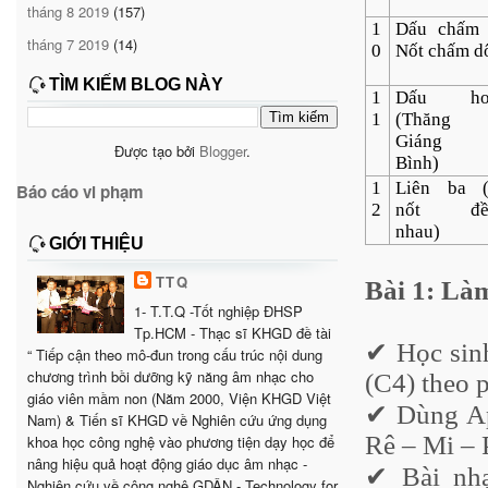
tháng 8 2019
(157)
1
Dấu chấm
tháng 7 2019
(14)
0
Nốt chấm d
TÌM KIẾM BLOG NÀY
1
Dấu ho
1
(Thăng 
Giáng 
Được tạo bởi
Blogger
.
Bình)
1
Liên ba 
Báo cáo vi phạm
2
nốt đề
nhau)
GIỚI THIỆU
TTQ
Bài 1: Là
1- T.T.Q -Tốt nghiệp ĐHSP
Tp.HCM - Thạc sĩ KHGD đề tài
✔ Học sinh
“ Tiếp cận theo mô-đun trong cấu trúc nội dung
chương trình bồi dưỡng kỹ năng âm nhạc cho
(C4) theo 
giáo viên mầm non (Năm 2000, Viện KHGD Việt
✔ Dùng Ap
Nam) & Tiến sĩ KHGD về Nghiên cứu ứng dụng
Rê – Mi – 
khoa học công nghệ vào phương tiện dạy học để
nâng hiệu quả hoạt động giáo dục âm nhạc -
✔ Bài nh
Nghiên cứu về công nghệ GDÂN - Technology for