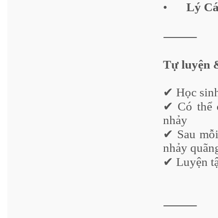
•
Lý C
⸻
Tự luyện 
✔ Học sinh
✔ Có thể 
nhảy
✔ Sau mỗi 
nhảy quãng
✔ Luyện tậ
⸻