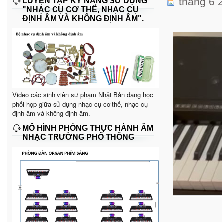
tháng 6 
LUYỆN TẬP KỸ NĂNG SỬ DỤNG
"NHẠC CỤ CƠ THỂ, NHẠC CỤ
ĐỊNH ÂM VÀ KHÔNG ĐỊNH ÂM".
Video các sinh viên sư phạm Nhật Bản đang học
phối hợp giữa sử dụng nhạc cụ cơ thể, nhạc cụ
định âm và không định âm.
MÔ HÌNH PHÒNG THỰC HÀNH ÂM
NHẠC TRƯỜNG PHỔ THÔNG