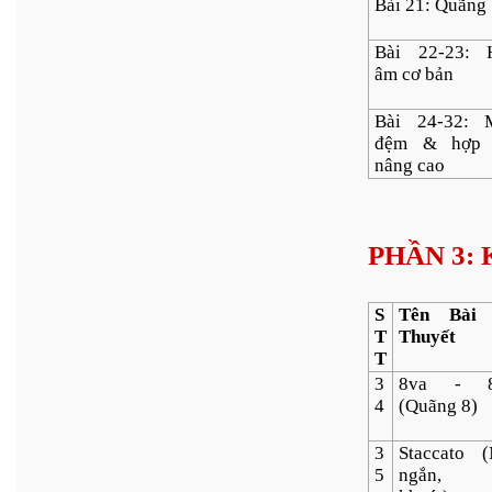
Bài 21: Quãng
Bài 22-23: 
âm cơ bản
Bài 24-32: 
đệm & hợp
nâng cao
PHẦN 3: 
S
Tên Bài
T
Thuyết
T
3
8va - 8
4
(Quãng 8)
3
Staccato (
5
ngắn, d