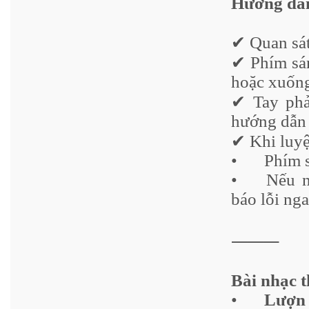
Hướng dẫn
✔ Quan sát
✔ Phím sán
hoặc xuốn
✔ Tay phả
hướng dẫn
✔ Khi luyệ
•
Phím 
•
Nếu n
báo lỗi ng
⸻
Bài nhạc 
•
Lượn