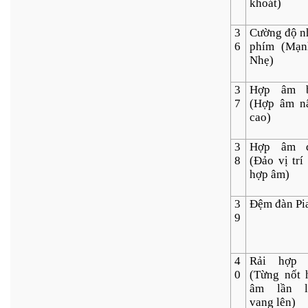
khoát)
3
Cường độ n
6
phím (Mạn
Nhẹ)
3
Hợp âm 
7
(Hợp âm n
cao)
3
Hợp âm 
8
(Đảo vị trí
hợp âm)
3
Đệm đàn Pi
9
4
Rải hợp
0
(Từng nốt 
âm lần l
vang lên)