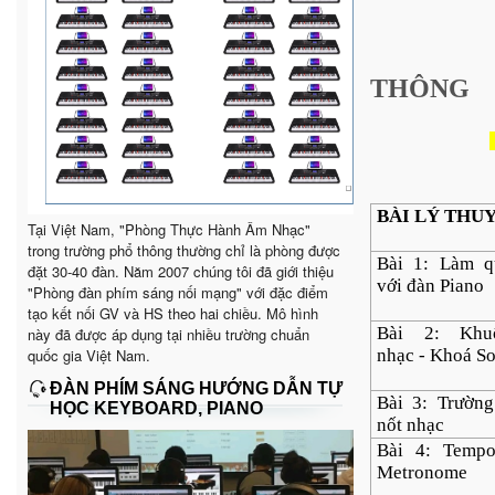
THÔNG
BÀI LÝ THU
Tại Việt Nam, "Phòng Thực Hành Âm Nhạc"
trong trường phổ thông thường chỉ là phòng được
Bài 1: Làm q
đặt 30-40 đàn. Năm 2007 chúng tôi đã giới thiệu
với đàn Piano
"Phòng đàn phím sáng nối mạng" với đặc điểm
tạo kết nối GV và HS theo hai chiều. Mô hình
Bài 2: Khu
này đã được áp dụng tại nhiều trường chuẩn
quốc gia Việt Nam.
nhạc - Khoá So
ĐÀN PHÍM SÁNG HƯỚNG DẪN TỰ
Bài 3: Trườn
HỌC KEYBOARD, PIANO
nốt nhạc
Bài 4: Temp
Metronome