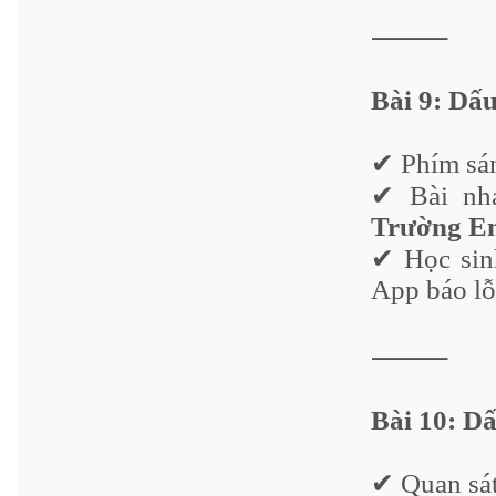
⸻
Bài 9: Dấ
✔ Phím sán
✔ Bài nh
Trường E
✔ Học sinh
App báo lỗ
⸻
Bài 10: D
✔ Quan sát