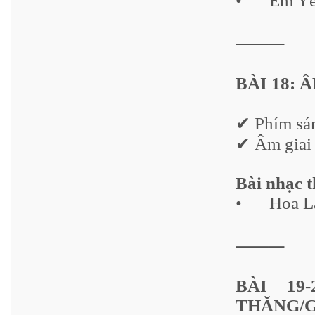
•
Em Yê
⸻
BÀI 18: Â
✔ Phím sán
✔ Âm giai 
Bài nhạc 
•
Hoa L
⸻
BÀI 19
THĂNG/G