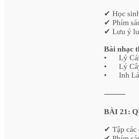
✔ Học sinh
✔ Phím sán
✔ Lưu ý lu
Bài nhạc 
•
Lý Cá
•
Lý Câ
•
Inh Lả
⸻
BÀI 21: 
✔ Tập các
✔ Phím sán