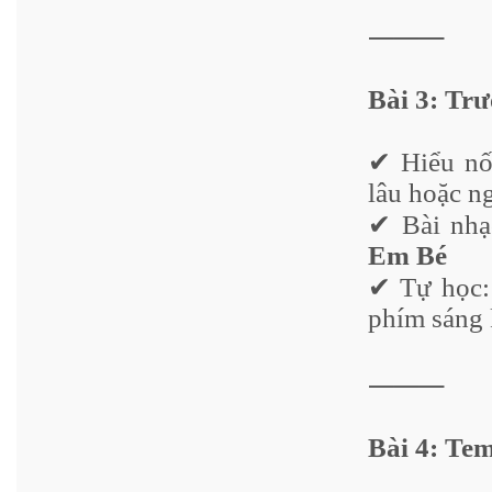
⸻
Bài 3: Tr
✔ Hiểu nốt
lâu hoặc n
✔ Bài nhạ
Em Bé
✔ Tự học: 
phím sáng 
⸻
Bài 4: T