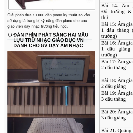
Bài 14: Âm g
Đô trưởng &
Giải pháp đưa 10.000 đàn piano kỹ thuật số vào
thứ
sử dụng là trang bị kỹ năng đàn piano cho các
Bài 15: Âm gia
giáo viên dạy nhạc trường tiểu học.
1 dấu thăng 
ĐÀN PHÍM PHÁT SÁNG HAI MẦU
trưởng)
LƯU TRỮ NHẠC GIÁO DỤC VN
Bài 16: Âm gia
DÀNH CHO GV DẠY ÂM NHẠC
1 dấu giáng 
trưởng)
Bài 17: Âm gia
2 dấu thăng
Bài 18: Âm gia
2 dấu giáng
Bài 19: Âm gia
3 dấu thăng
Bài 20: Âm gia
3 dấu giáng
Bài 21: Quãng