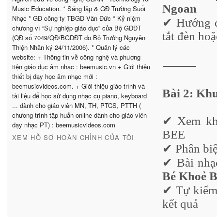
Ngoan
Music Education. * Sáng lập & GĐ Trường Suối
Nhạc * GĐ công ty TBGD Văn Đức * Kỷ niệm
✔ Hướng dẫ
chương vì “Sự nghiệp giáo dục” của Bộ GDĐT
tắt đèn hoặ
(QĐ số 7049/QĐ/BGDĐT do Bộ Trưởng Nguyễn
Thiện Nhân ký 24/11/2006). * Quản lý các
website: + Thông tin về công nghệ và phương
⸻
tiện giáo dục âm nhạc : beemusic.vn + Giới thiệu
thiết bị dạy học âm nhạc mới :
beemusicvideos.com. + Giới thiệu giáo trình và
Bài 2: Kh
tài liệu để học sử dụng nhạc cụ piano, keyboard
... dành cho giáo viên MN, TH, PTCS, PTTH (
chương trình tập huấn online dành cho giáo viên
✔ Xem khu
dạy nhạc PT) : beemusicvideos.com
BEE
XEM HỒ SƠ HOÀN CHỈNH CỦA TÔI
✔ Phân biệ
✔ Bài nhạ
Bé Khoẻ 
✔ Tự kiểm 
kết quả