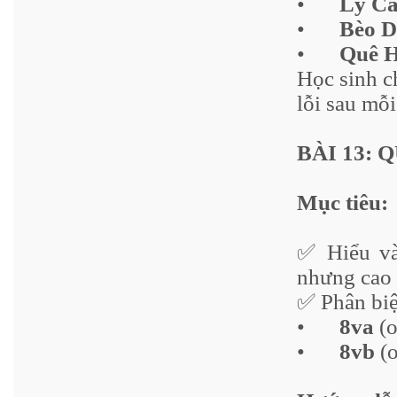
•
Lý Câ
•
Bèo D
•
Quê 
Học sinh c
lỗi sau mỗi
BÀI 13: Q
Mục tiêu:
✅ Hiểu và
nhưng cao 
✅ Phân biệ
•
8va
(o
•
8vb
(o