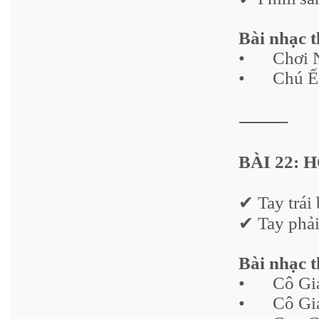
Bài nhạc 
•
Chơi 
•
Chú Ế
⸻
BÀI 22: 
✔ Tay trái
✔ Tay phải
Bài nhạc 
•
Cô Gi
•
Cô Gi