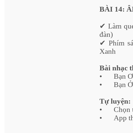
BÀI 14: 
✔ Làm quen
đàn)
✔ Phím sán
Xanh
Bài nhạc 
•
Bạn Ơ
•
Bạn Ở
Tự luyện:
•
Chọn 
•
App th