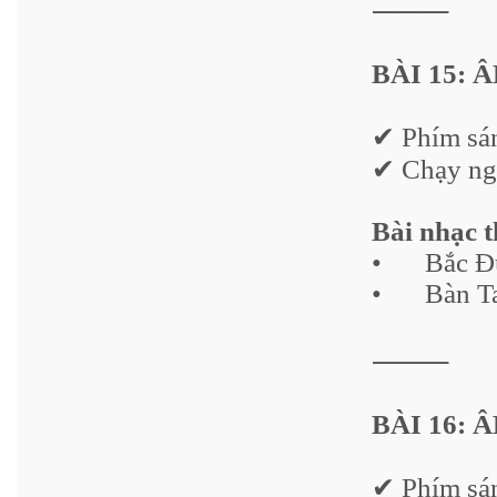
⸻
BÀI 15: 
✔ Phím sá
✔ Chạy ngó
Bài nhạc 
•
Bắc Đ
•
Bàn T
⸻
BÀI 16: 
✔ Phím sán