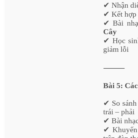
✔ Nhận diệ
✔ Kết hợp 
✔ Bài nhạ
Cây
✔ Học sinh
giảm lỗi
⸻
Bài 5: Các
✔ So sánh 
trái – phải
✔ Bài nhạc
✔ Khuyến k