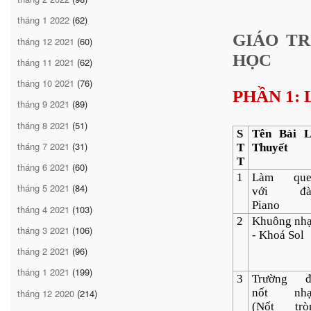
tháng 1 2022
(62)
GIÁO TR
tháng 12 2021
(60)
HỌC
tháng 11 2021
(62)
tháng 10 2021
(76)
PHẦN 1: 
tháng 9 2021
(89)
tháng 8 2021
(51)
S
Tên Bài 
tháng 7 2021
(31)
T
Thuyết
T
tháng 6 2021
(60)
1
Làm que
tháng 5 2021
(84)
với đà
Piano
tháng 4 2021
(103)
2
Khuông nh
tháng 3 2021
(106)
- Khoá Sol
tháng 2 2021
(96)
tháng 1 2021
(199)
3
Trường đ
nốt nhạ
tháng 12 2020
(214)
(Nốt trò