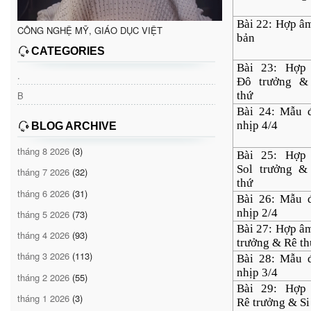
Bài 22: Hợp â
CÔNG NGHỆ MỸ, GIÁO DỤC VIỆT
bản
CATEGORIES
Bài 23: Hợp
.
Đô trưởng &
B
thứ
Bài 24: Mẫu 
nhịp 4/4
BLOG ARCHIVE
tháng 8 2026
(3)
Bài 25: Hợp
Sol trưởng &
tháng 7 2026
(32)
thứ
tháng 6 2026
(31)
Bài 26: Mẫu 
nhịp 2/4
tháng 5 2026
(73)
Bài 27: Hợp â
tháng 4 2026
(93)
trưởng & Rê th
tháng 3 2026
(113)
Bài 28: Mẫu 
nhịp 3/4
tháng 2 2026
(55)
Bài 29: Hợp
tháng 1 2026
(3)
Rê trưởng & Si