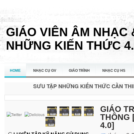
GIÁO VIÊN ÂM NHẠC 
NHỮNG KIẾN THỨC 4.
HOME
NHẠC CỤ GV
GIÁO TRÌNH
NHẠC CỤ HS
SƯU TẬP NHỮNG KIẾN THỨC CẦN THIẾ
LIÊN HỆ
GIÁO T
THÔNG [
4.0]