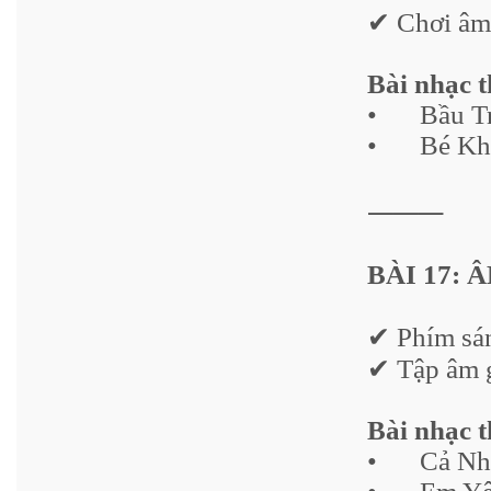
✔ Chơi âm 
Bài nhạc 
•
Bầu T
•
Bé Kh
⸻
BÀI 17: 
✔ Phím sá
✔ Tập âm g
Bài nhạc 
•
Cả Nh