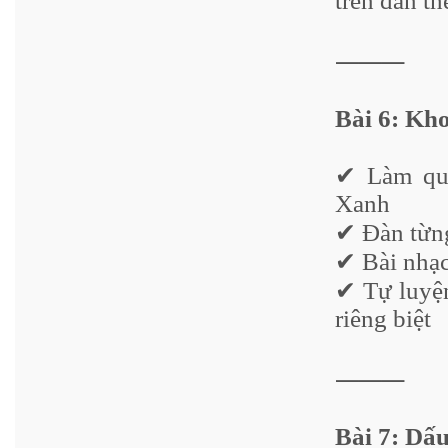
trên đàn t
⸻
Bài 6: Kho
✔ Làm que
Xanh
✔ Đàn từng
✔ Bài nhạc
✔ Tự luyện
riêng biệt
⸻
Bài 7: Dấu