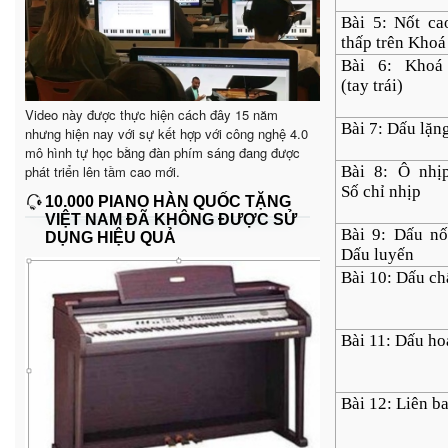
Bài 5: Nốt c
thấp trên Khoá
Bài 6: Khoá
(tay trái)
Video này được thực hiện cách đây 15 năm
Bài 7: Dấu lặn
nhưng hiện nay với sự kết hợp với công nghệ 4.0
mô hình tự học bằng đàn phím sáng đang được
phát triển lên tầm cao mới.
Bài 8: Ô nhị
Số chỉ nhịp
10.000 PIANO HÀN QUỐC TẶNG
VIỆT NAM ĐÃ KHÔNG ĐƯỢC SỬ
Bài 9: Dấu n
DỤNG HIỆU QUẢ
Dấu luyến
Bài 10: Dấu c
Bài 11: Dấu ho
Bài 12: Liên b