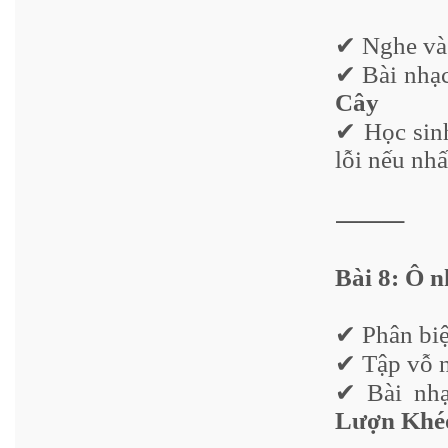
✔ Nghe và 
✔ Bài nhạ
Cây
✔ Học sinh
lỗi nếu nhấ
⸻
Bài 8: Ô n
✔ Phân biệ
✔ Tập vỗ n
✔ Bài nhạ
Lượn Khé