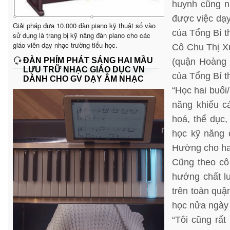
huynh cũng nh
được việc dạy
Giải pháp đưa 10.000 đàn piano kỹ thuật số vào
của Tổng Bí t
sử dụng là trang bị kỹ năng đàn piano cho các
giáo viên dạy nhạc trường tiểu học.
Cô Chu Thị X
ĐÀN PHÍM PHÁT SÁNG HAI MẦU
(quận Hoàng 
LƯU TRỮ NHẠC GIÁO DỤC VN
của Tổng Bí t
DÀNH CHO GV DẠY ÂM NHẠC
“Học hai buổi
năng khiếu cá
hoá, thể dục,
học kỹ năng 
Hường cho ha
Cũng theo cô
hướng chất l
trên toàn quậ
học nửa ngày 
“Tôi cũng rấ