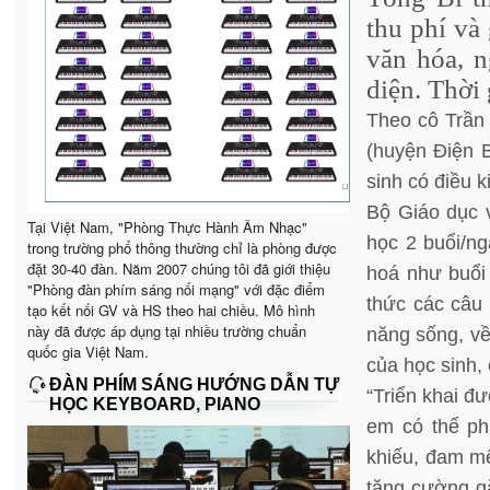
thu phí và
văn hóa, n
diện. Thời
Theo cô Trần
(huyện Điện B
sinh có điều k
Bộ Giáo dục 
Tại Việt Nam, "Phòng Thực Hành Âm Nhạc"
học 2 buổi/ng
trong trường phổ thông thường chỉ là phòng được
đặt 30-40 đàn. Năm 2007 chúng tôi đã giới thiệu
hoá như buổi
"Phòng đàn phím sáng nối mạng" với đặc điểm
thức các câu 
tạo kết nối GV và HS theo hai chiều. Mô hình
này đã được áp dụng tại nhiều trường chuẩn
năng sống, về 
quốc gia Việt Nam.
của học sinh,
ĐÀN PHÍM SÁNG HƯỚNG DẪN TỰ
“Triển khai đư
HỌC KEYBOARD, PIANO
em có thể phá
khiếu, đam mê
tăng cường gắ