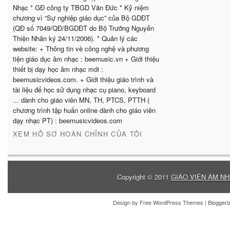
Nhạc * GĐ công ty TBGD Văn Đức * Kỷ niệm
chương vì “Sự nghiệp giáo dục” của Bộ GDĐT
(QĐ số 7049/QĐ/BGDĐT do Bộ Trưởng Nguyễn
Thiện Nhân ký 24/11/2006). * Quản lý các
website: + Thông tin về công nghệ và phương
tiện giáo dục âm nhạc : beemusic.vn + Giới thiệu
thiết bị dạy học âm nhạc mới :
beemusicvideos.com. + Giới thiệu giáo trình và
tài liệu để học sử dụng nhạc cụ piano, keyboard
... dành cho giáo viên MN, TH, PTCS, PTTH (
chương trình tập huấn online dành cho giáo viên
dạy nhạc PT) : beemusicvideos.com
XEM HỒ SƠ HOÀN CHỈNH CỦA TÔI
Copyright © 2011
GIÁO VIÊN ÂM NH
Design by
Free WordPress Themes
| Blogger