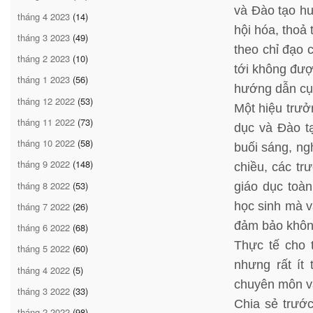
và Đào tạo hư
tháng 4 2023
(14)
hội hóa, thoả 
tháng 3 2023
(49)
theo chỉ đạo 
tháng 2 2023
(10)
tới không đượ
tháng 1 2023
(56)
hướng dẫn cụ t
tháng 12 2022
(53)
Một hiệu trưở
tháng 11 2022
(73)
dục và Đào tạ
tháng 10 2022
(58)
buối sáng, ngh
tháng 9 2022
(148)
chiều, các tr
tháng 8 2022
(53)
giáo dục toàn
học sinh mà v
tháng 7 2022
(26)
đảm bảo không
tháng 6 2022
(68)
Thực tế cho 
tháng 5 2022
(60)
nhưng rất ít 
tháng 4 2022
(5)
chuyên môn và 
tháng 3 2022
(33)
Chia sẻ trướ
tháng 2 2022
(98)