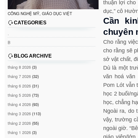
thuận lợi cho
dục,” cô Hườn
CÔNG NGHỆ MỸ, GIÁO DỤC VIỆT
Cần kin
CATEGORIES
chuyên
.
Cho rằng việc
B
cho rằng sẽ p
BLOG ARCHIVE
sở vật chất, 
tháng 8 2026
(3)
Dù là một trư
tháng 7 2026
(32)
văn hoá văn 
Pom Lót vẫn 
tháng 6 2026
(31)
học 2 buổi/ngà
tháng 5 2026
(73)
học, chẳng hạ
tháng 4 2026
(93)
Ngoài ra, do 
tháng 3 2026
(113)
vậy, trường c
tháng 2 2026
(55)
ngoài giờ. “B
tháng 1 2026
(3)
giáo viên/lớp