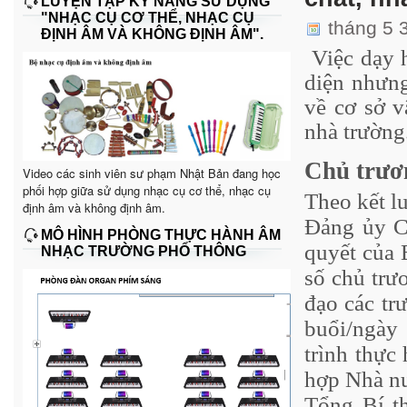
LUYỆN TẬP KỸ NĂNG SỬ DỤNG
"NHẠC CỤ CƠ THỂ, NHẠC CỤ
tháng 5 
ĐỊNH ÂM VÀ KHÔNG ĐỊNH ÂM".
Việc dạy 
diện nhưng
về cơ sở v
nhà trường
Chủ trươ
Video các sinh viên sư phạm Nhật Bản đang học
phối hợp giữa sử dụng nhạc cụ cơ thể, nhạc cụ
Theo kết l
định âm và không định âm.
Đảng ủy Ch
MÔ HÌNH PHÒNG THỰC HÀNH ÂM
quyết của 
NHẠC TRƯỜNG PHỔ THÔNG
số chủ trư
đạo các tr
buổi/ngày 
trình thực
hợp Nhà nư
Tổng Bí t