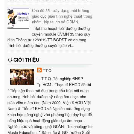
Chủ đề 35 - xây dựng môi trường
giáo dục giàu tính nghệ thuật trong
nhóm, lớp tại cơ sở GDMN.
Bài thu hoạch bồi dưỡng thường
xuyên module GVMN 35 theo quy
định Thông tư 12/2019/TT-BGDĐT về chương
trình bồi dưỡng thường xuyên giáo vi...
GIỚI THIỆU
TTQ
1- T.T.Q -Tốt nghiệp ĐHSP
Tp.HCM - Thạc sĩ KHGD đề tài
“ Tiếp cận theo mô-đun trong cấu trúc nội dung
chương trình bồi dưỡng kỹ năng âm nhạc cho
giáo viên mầm non (Năm 2000, Viện KHGD Việt
Nam) & Tiến sĩ KHGD về Nghiên cứu ứng dụng
khoa học công nghệ vào phương tiện dạy học để
nâng hiệu quả hoạt động giáo dục âm nhạc -
Nghiên cứu về công nghệ GDÂN - Technology for
Music Education. * Sáng lập & GĐ Trường Suối