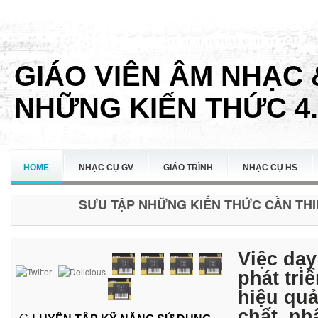
GIÁO VIÊN ÂM NHẠC 
NHỮNG KIẾN THỨC 4.
HOME
NHẠC CỤ GV
GIÁO TRÌNH
NHẠC CỤ HS
SƯU TẬP NHỮNG KIẾN THỨC CẦN THIẾ
LIÊN HỆ
Việc dạy
phát tri
hiệu quả
chất, nh