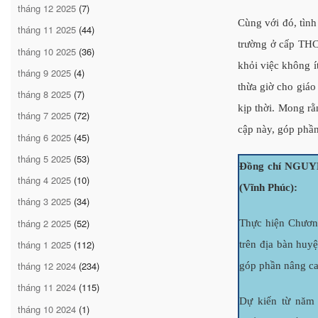
tháng 12 2025
(7)
Cùng với đó, tình
tháng 11 2025
(44)
trường ở cấp THCS
tháng 10 2025
(36)
khỏi việc không í
tháng 9 2025
(4)
thừa giờ cho giáo
tháng 8 2025
(7)
kịp thời. Mong rằ
tháng 7 2025
(72)
cập này, góp phần
tháng 6 2025
(45)
tháng 5 2025
(53)
Đồng chí NGUY
tháng 4 2025
(10)
(Vĩnh Phúc):
tháng 3 2025
(34)
tháng 2 2025
(52)
Thực hiện Chương
tháng 1 2025
(112)
trên địa bàn huy
tháng 12 2024
(234)
góp phần nâng cao
tháng 11 2024
(115)
Dự kiến từ năm 
tháng 10 2024
(1)