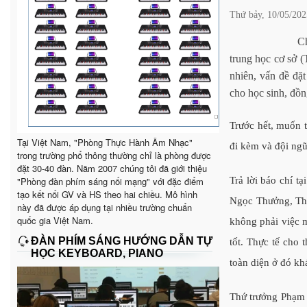
Thứ bảy, 10/05/202
Ch
trung học cơ sở 
nhiên, vấn đề đặt
cho học sinh, đồng
Trước hết, muốn t
Tại Việt Nam, "Phòng Thực Hành Âm Nhạc"
đi kèm và đội ngũ
trong trường phổ thông thường chỉ là phòng được
đặt 30-40 đàn. Năm 2007 chúng tôi đã giới thiệu
"Phòng đàn phím sáng nối mạng" với đặc điểm
Trả lời báo chí t
tạo kết nối GV và HS theo hai chiều. Mô hình
Ngọc Thưởng, Th
này đã được áp dụng tại nhiều trường chuẩn
quốc gia Việt Nam.
không phải việc m
ĐÀN PHÍM SÁNG HƯỚNG DẪN TỰ
tốt. Thực tế cho 
HỌC KEYBOARD, PIANO
toàn diện ở đó k
Thứ trưởng Phạm 