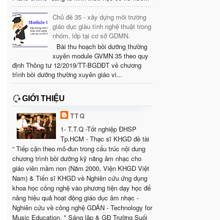
Chủ đề 35 - xây dựng môi trường
giáo dục giàu tính nghệ thuật trong
nhóm, lớp tại cơ sở GDMN.
Bài thu hoạch bồi dưỡng thường
xuyên module GVMN 35 theo quy
định Thông tư 12/2019/TT-BGDĐT về chương
trình bồi dưỡng thường xuyên giáo vi...
GIỚI THIỆU
TTQ
1- T.T.Q -Tốt nghiệp ĐHSP
Tp.HCM - Thạc sĩ KHGD đề tài
“ Tiếp cận theo mô-đun trong cấu trúc nội dung
chương trình bồi dưỡng kỹ năng âm nhạc cho
giáo viên mầm non (Năm 2000, Viện KHGD Việt
Nam) & Tiến sĩ KHGD về Nghiên cứu ứng dụng
khoa học công nghệ vào phương tiện dạy học để
nâng hiệu quả hoạt động giáo dục âm nhạc -
Nghiên cứu về công nghệ GDÂN - Technology for
Music Education. * Sáng lập & GĐ Trường Suối