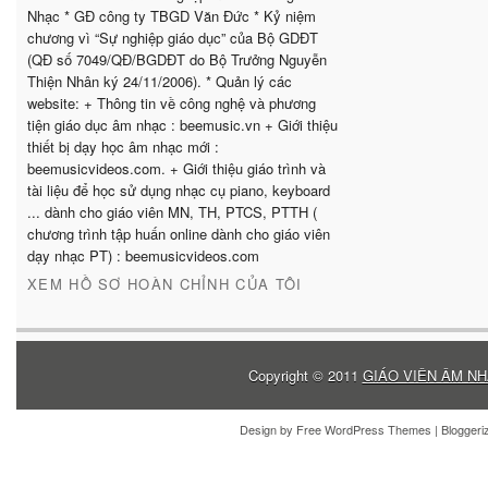
Nhạc * GĐ công ty TBGD Văn Đức * Kỷ niệm
chương vì “Sự nghiệp giáo dục” của Bộ GDĐT
(QĐ số 7049/QĐ/BGDĐT do Bộ Trưởng Nguyễn
Thiện Nhân ký 24/11/2006). * Quản lý các
website: + Thông tin về công nghệ và phương
tiện giáo dục âm nhạc : beemusic.vn + Giới thiệu
thiết bị dạy học âm nhạc mới :
beemusicvideos.com. + Giới thiệu giáo trình và
tài liệu để học sử dụng nhạc cụ piano, keyboard
... dành cho giáo viên MN, TH, PTCS, PTTH (
chương trình tập huấn online dành cho giáo viên
dạy nhạc PT) : beemusicvideos.com
XEM HỒ SƠ HOÀN CHỈNH CỦA TÔI
Copyright © 2011
GIÁO VIÊN ÂM NH
Design by
Free WordPress Themes
| Blogger