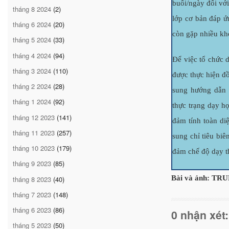
buổi/ngày đối với
tháng 8 2024
(2)
lớp cơ bản đáp ứ
tháng 6 2024
(20)
còn gặp nhiều khó
tháng 5 2024
(33)
tháng 4 2024
(94)
Để việc tổ chức 
tháng 3 2024
(110)
được thực hiện 
tháng 2 2024
(28)
sung hướng dẫn 
tháng 1 2024
(92)
thực trạng dạy h
tháng 12 2023
(141)
đảm tính toàn di
tháng 11 2023
(257)
sung chỉ tiêu bi
tháng 10 2023
(179)
đảm chế độ dạy t
tháng 9 2023
(85)
Bài và ảnh: TR
tháng 8 2023
(40)
tháng 7 2023
(148)
tháng 6 2023
(86)
0 nhận xét:
tháng 5 2023
(50)