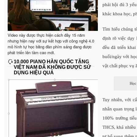
phải hội đủ 3 yếu
khác khoa học, ph
Tìm hiểu chúng tô
Video này được thực hiện cách đây 15 năm
định rõ việc dạy
nhưng hiện nay với sự kết hợp với công nghệ 4.0
mô hình tự học bằng đàn phím sáng đang được
đều đã triển khai
phát triển lên tầm cao mới.
buổi/ngày với học
10.000 PIANO HÀN QUỐC TẶNG
vật chất phục vụ 
VIỆT NAM ĐÃ KHÔNG ĐƯỢC SỬ
DỤNG HIỆU QUẢ
Học 
Tuy nhiên, với c
nhân quan trọng l
100% trường tiểu
THCS, khá nhiều t
tư bổ sung thêm t