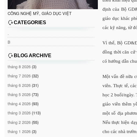
định của Bộ GD&
CÔNG NGHỆ MỸ, GIÁO DỤC VIỆT
giáo dục khác phù
CATEGORIES
các kỹ năng, từ đó
.
B
Vì thế, Bộ GD&ĐT
đồng thời căn cứ
BLOG ARCHIVE
có hướng dẫn chun
tháng 8 2026
(3)
tháng 7 2026
(32)
Một vấn đề nữa cũ
tháng 6 2026
(31)
viên. Thực tế, cá
tháng 5 2026
(73)
học 2 buổi/ngày. 
tháng 4 2026
(93)
giáo viên thêm y
tháng 3 2026
(113)
một số địa phươn
tháng 2 2026
(55)
Nếu thực hiện dạy
tháng 1 2026
(3)
cho các nhà trườn