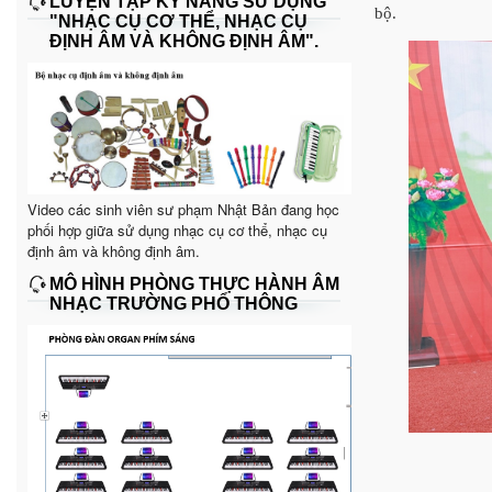
LUYỆN TẬP KỸ NĂNG SỬ DỤNG
bộ.
"NHẠC CỤ CƠ THỂ, NHẠC CỤ
ĐỊNH ÂM VÀ KHÔNG ĐỊNH ÂM".
Video các sinh viên sư phạm Nhật Bản đang học
phối hợp giữa sử dụng nhạc cụ cơ thể, nhạc cụ
định âm và không định âm.
MÔ HÌNH PHÒNG THỰC HÀNH ÂM
NHẠC TRƯỜNG PHỔ THÔNG