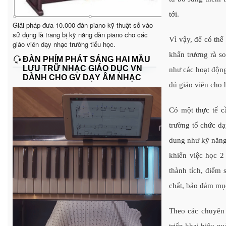
tới.
Giải pháp đưa 10.000 đàn piano kỹ thuật số vào
sử dụng là trang bị kỹ năng đàn piano cho các
Vì vậy, để có thể
giáo viên dạy nhạc trường tiểu học.
khẩn trương rà so
ĐÀN PHÍM PHÁT SÁNG HAI MẦU
LƯU TRỮ NHẠC GIÁO DỤC VN
như các hoạt động
DÀNH CHO GV DẠY ÂM NHẠC
đủ giáo viên cho 
Có một thực tế c
trường tổ chức dạ
dung như kỹ năng
khiến việc học 2
thành tích, điểm 
chất, bảo đảm mục
Theo các chuyên g
triển khai hiệu q