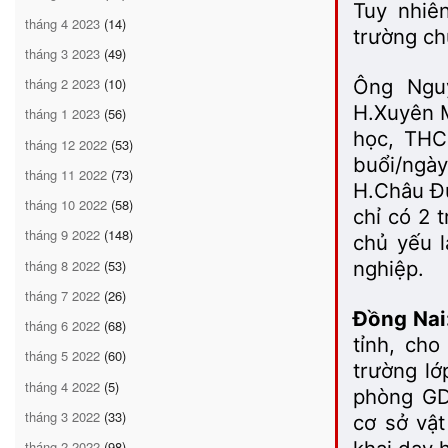
Tuy nhiê
tháng 4 2023
(14)
trường ch
tháng 3 2023
(49)
tháng 2 2023
(10)
Ông Ngu
H.Xuyên M
tháng 1 2023
(56)
học, THC
tháng 12 2022
(53)
buổi/ngày
tháng 11 2022
(73)
H.Châu Đ
tháng 10 2022
(58)
chỉ có 2 
tháng 9 2022
(148)
chủ yếu 
tháng 8 2022
(53)
nghiệp.
tháng 7 2022
(26)
Đồng Nai
tháng 6 2022
(68)
tỉnh, ch
tháng 5 2022
(60)
trường lớ
tháng 4 2022
(5)
phòng GD-
tháng 3 2022
(33)
cơ sở vật
tháng 2 2022
(98)