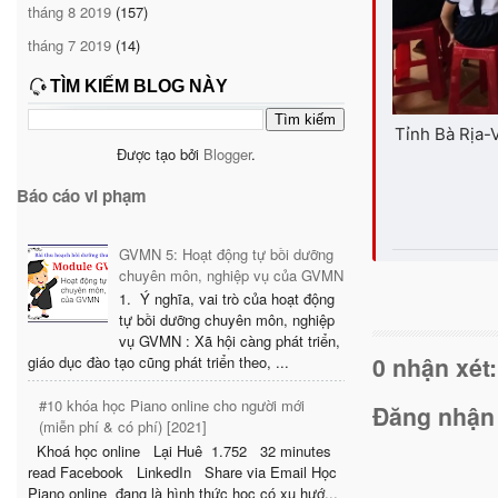
tháng 8 2019
(157)
tháng 7 2019
(14)
TÌM KIẾM BLOG NÀY
Tỉnh Bà Rịa-
Được tạo bởi
Blogger
.
Báo cáo vi phạm
GVMN 5: Hoạt động tự bồi dưỡng
chuyên môn, nghiệp vụ của GVMN
1. Ý nghĩa, vai trò của hoạt động
tự bồi dưỡng chuyên môn, nghiệp
vụ GVMN : Xã hội càng phát triển,
0 nhận xét:
giáo dục đào tạo cũng phát triển theo, ...
#10 khóa học Piano online cho người mới
Đăng nhận
(miễn phí & có phí) [2021]
Khoá học online Lại Huê 1.752 32 minutes
read Facebook LinkedIn Share via Email Học
Piano online đang là hình thức học có xu hướ...