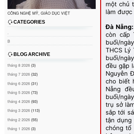
một chủ t
làm được 
CÔNG NGHỆ MỸ, GIÁO DỤC VIỆT
CATEGORIES
Đà Nẵng:
.
còn cấp 
B
buổi/ngà
THCS Lý T
BLOG ARCHIVE
buổi/ngày
đều gặp l
tháng 8 2026
(3)
Nguyễn Đ
tháng 7 2026
(32)
cho biết
tháng 6 2026
(31)
Nẵng đều
tháng 5 2026
(73)
buổi/ngày
tháng 4 2026
(93)
trụ sở là
tháng 3 2026
(113)
sắp tới s
tận dụng 
tháng 2 2026
(55)
chóng tổ
tháng 1 2026
(3)