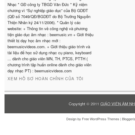
Nhạc * GĐ công ty TBGD Văn Đức * Kỷ niệm
chương vì “Sự nghiệp giáo dục” của Bộ GDĐT
(QĐ số 7049/QĐ/BGDĐT do Bộ Trưởng Nguyễn
Thiện Nhân ký 24/11/2006). * Quản lý các
website: + Thông tin về công nghệ và phương
tiện giáo dục âm nhạc : beemusic.vn + Giới thiệu
thiết bị dạy học âm nhạc mới :
beemusicvideos.com. + Giới thiệu giáo trình và
tài liệu để học sử dụng nhạc cụ piano, keyboard
... dành cho giáo viên MN, TH, PTCS, PTTH (
chương trình tập huấn online dành cho giáo viên
dạy nhạc PT) : beemusicvideos.com
XEM HỒ SƠ HOÀN CHỈNH CỦA TÔI
Copyright © 2011
GIÁO VIÊN ÂM NH
Design by
Free WordPress Themes
| Blogger