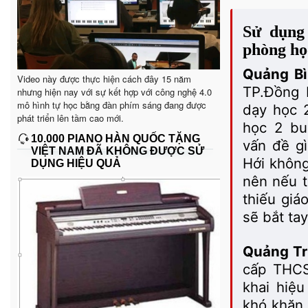
Sử dụng 
phòng họ
Quảng Bì
Video này được thực hiện cách đây 15 năm
TP.Đồng H
nhưng hiện nay với sự kết hợp với công nghệ 4.0
mô hình tự học bằng đàn phím sáng đang được
dạy học 2
phát triển lên tầm cao mới.
học 2 bu
10.000 PIANO HÀN QUỐC TẶNG
vấn đề gì
VIỆT NAM ĐÃ KHÔNG ĐƯỢC SỬ
Hới không
DỤNG HIỆU QUẢ
nên nếu t
thiếu giá
sẽ bắt tay
Quảng Tr
cấp THCS 
khai hiệu
khó khăn 