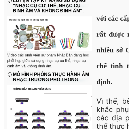
LUYỆN TẬP KỸ NĂNG SỬ DỤNG
"NHẠC CỤ CƠ THỂ, NHẠC CỤ
ĐỊNH ÂM VÀ KHÔNG ĐỊNH ÂM".
với các cấ
rất được 
nhiều sở 
Video các sinh viên sư phạm Nhật Bản đang học
phối hợp giữa sử dụng nhạc cụ cơ thể, nhạc cụ
chế tình
định âm và không định âm.
MÔ HÌNH PHÒNG THỰC HÀNH ÂM
NHẠC TRƯỜNG PHỔ THÔNG
định.
Vì thế, 
khắc phụ
các địa 
thể thực 