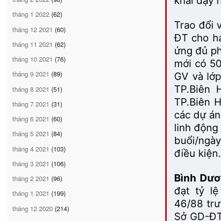
khai dạy 
tháng 1 2022
(62)
Trao đổi 
tháng 12 2021
(60)
ĐT cho h
tháng 11 2021
(62)
ứng đủ ph
tháng 10 2021
(76)
mới có 50
tháng 9 2021
(89)
GV và lớ
TP.Biên 
tháng 8 2021
(51)
TP.Biên H
tháng 7 2021
(31)
các dự án
tháng 6 2021
(60)
linh động
tháng 5 2021
(84)
buổi/ngày
tháng 4 2021
(103)
điều kiện.
tháng 3 2021
(106)
Bình Dươ
tháng 2 2021
(96)
đạt tỷ l
tháng 1 2021
(199)
46/88 trư
tháng 12 2020
(214)
Sở GD-ĐT 