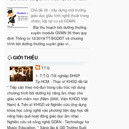
Chủ đề 35 - xây dựng môi trường
giáo dục giàu tính nghệ thuật trong
nhóm, lớp tại cơ sở GDMN.
Bài thu hoạch bồi dưỡng thường
xuyên module GVMN 35 theo quy
định Thông tư 12/2019/TT-BGDĐT về chương
trình bồi dưỡng thường xuyên giáo vi...
GIỚI THIỆU
TTQ
1- T.T.Q -Tốt nghiệp ĐHSP
Tp.HCM - Thạc sĩ KHGD đề tài
“ Tiếp cận theo mô-đun trong cấu trúc nội dung
chương trình bồi dưỡng kỹ năng âm nhạc cho
giáo viên mầm non (Năm 2000, Viện KHGD Việt
Nam) & Tiến sĩ KHGD về Nghiên cứu ứng dụng
khoa học công nghệ vào phương tiện dạy học để
nâng hiệu quả hoạt động giáo dục âm nhạc -
Nghiên cứu về công nghệ GDÂN - Technology for
Music Education. * Sáng lập & GĐ Trường Suối