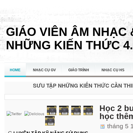
GIÁO VIÊN ÂM NHẠC 
NHỮNG KIẾN THỨC 4.
HOME
NHẠC CỤ GV
GIÁO TRÌNH
NHẠC CỤ HS
SƯU TẬP NHỮNG KIẾN THỨC CẦN THIẾ
LIÊN HỆ
Học 2 bu
học thê
tháng 5 