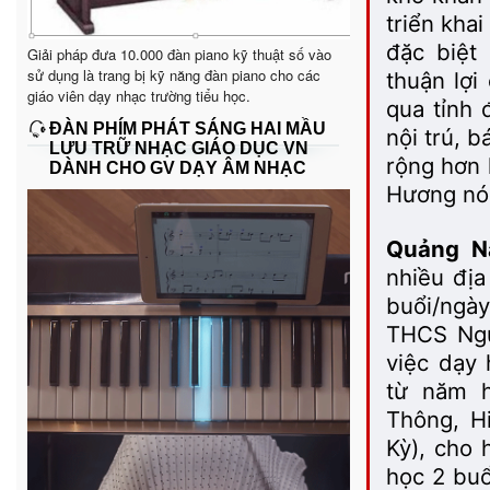
triển kha
đặc biệt
Giải pháp đưa 10.000 đàn piano kỹ thuật số vào
sử dụng là trang bị kỹ năng đàn piano cho các
thuận lợi
giáo viên dạy nhạc trường tiểu học.
qua tỉnh 
ĐÀN PHÍM PHÁT SÁNG HAI MẦU
nội trú, 
LƯU TRỮ NHẠC GIÁO DỤC VN
rộng hơn 
DÀNH CHO GV DẠY ÂM NHẠC
Hương nói
Quảng N
nhiều đị
buổi/ngày
THCS Nguy
việc dạy
từ năm h
Thông, H
Kỳ), cho 
học 2 buổ