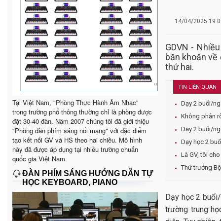
14/04/2025 19:0
GDVN - Nhiều 
băn khoăn về đ
thứ hai.
TIN LIÊN QUAN
Tại Việt Nam, "Phòng Thực Hành Âm Nhạc"
Dạy 2 buổi/ngà
trong trường phổ thông thường chỉ là phòng được
Không phân rõ 
đặt 30-40 đàn. Năm 2007 chúng tôi đã giới thiệu
Dạy 2 buổi/ng
"Phòng đàn phím sáng nối mạng" với đặc điểm
tạo kết nối GV và HS theo hai chiều. Mô hình
Dạy học 2 buổ
này đã được áp dụng tại nhiều trường chuẩn
Là GV, tôi ch
quốc gia Việt Nam.
Thứ trưởng Bộ
ĐÀN PHÍM SÁNG HƯỚNG DẪN TỰ
HỌC KEYBOARD, PIANO
Dạy học 2 buổi/
trường trung họ