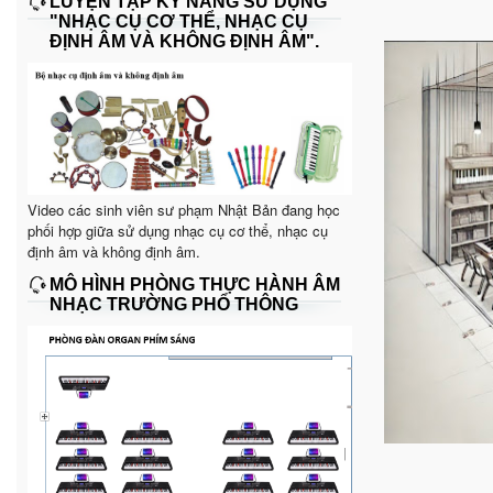
LUYỆN TẬP KỸ NĂNG SỬ DỤNG
"NHẠC CỤ CƠ THỂ, NHẠC CỤ
ĐỊNH ÂM VÀ KHÔNG ĐỊNH ÂM".
Video các sinh viên sư phạm Nhật Bản đang học
phối hợp giữa sử dụng nhạc cụ cơ thể, nhạc cụ
định âm và không định âm.
MÔ HÌNH PHÒNG THỰC HÀNH ÂM
NHẠC TRƯỜNG PHỔ THÔNG