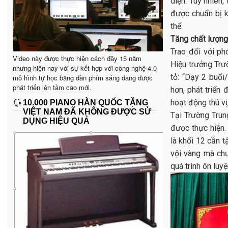
diện. Tuy nhiên,
được chuẩn bị k
thể.
Tăng chất lượng
Trao đổi với ph
Video này được thực hiện cách đây 15 năm
Hiệu trưởng Trư
nhưng hiện nay với sự kết hợp với công nghệ 4.0
tỏ: “Dạy 2 buổi
mô hình tự học bằng đàn phím sáng đang được
phát triển lên tầm cao mới.
hơn, phát triển
hoạt động thú vị
10.000 PIANO HÀN QUỐC TẶNG
VIỆT NAM ĐÃ KHÔNG ĐƯỢC SỬ
Tại Trường Trun
DỤNG HIỆU QUẢ
được thực hiện.
là khối 12 cần t
vội vàng mà ch
quá trình ôn luyệ