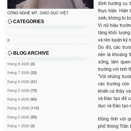
định hướng cụ t
thực hiện. Hiện
CÔNG NGHỆ MỸ, GIÁO DỤC VIỆT
sinh, không bị bỏ
CATEGORIES
Vị nữ hiệu trưởn
.
tăng khối lượng 
và rèn luyện kỹ
B
Do đó, các trườ
BLOG ARCHIVE
nên là khoảng t
sống, làm quen
tháng 8 2026
(3)
trường với tinh 
tháng 7 2026
(32)
“Với những trườ
tháng 6 2026
(31)
các trường còn 
tháng 5 2026
(73)
khiến cả thầy và
và Đào tạo để c
tháng 4 2026
(93)
dục và Đào tạo 
tháng 3 2026
(113)
tháng 2 2026
(55)
Đồng tình với q
tháng 1 2026
(3)
phổ thông Trần 