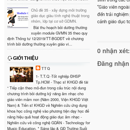
“Giáo viên ngoà
Chủ đề 35 - xây dựng môi trường
đến trải nghiệm
giáo dục giàu tính nghệ thuật trong
nhóm, lớp tại cơ sở GDMN.
cảnh giáo dục to
Bài thu hoạch bồi dưỡng thường
xuyên module GVMN 35 theo quy
định Thông tư 12/2019/TT-BGDĐT về chương
trình bồi dưỡng thường xuyên giáo vi...
0 nhận xét:
GIỚI THIỆU
Đăng nhận
TTQ
1- T.T.Q -Tốt nghiệp ĐHSP
Tp.HCM - Thạc sĩ KHGD đề tài
“ Tiếp cận theo mô-đun trong cấu trúc nội dung
chương trình bồi dưỡng kỹ năng âm nhạc cho
giáo viên mầm non (Năm 2000, Viện KHGD Việt
Nam) & Tiến sĩ KHGD về Nghiên cứu ứng dụng
khoa học công nghệ vào phương tiện dạy học để
nâng hiệu quả hoạt động giáo dục âm nhạc -
Nghiên cứu về công nghệ GDÂN - Technology for
Music Education. * Sáng lập & GĐ Trường Suối