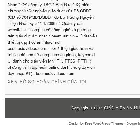
Nhạc * GĐ công ty TBGD Văn Đức * Kỷ niệm
chương vì “Sự nghiệp giáo dục” của Bộ GDĐT
(QĐ số 7049/QĐ/BGDĐT do Bộ Trưởng Nguyễn
Thiện Nhân ký 24/11/2006). * Quản lý các
website: + Thông tin về công nghệ và phương
tiện giáo dục âm nhạc : beemusic.vn + Giới thiệu
thiết bị dạy học âm nhạc mới :
beemusicvideos.com. + Giới thiệu giáo trình và
tài liệu để học sử dụng nhạc cụ piano, keyboard
... dành cho giáo viên MN, TH, PTCS, PTTH (
chương trình tập huấn online dành cho giáo viên
dạy nhạc PT) : beemusicvideos.com
XEM HỒ SƠ HOÀN CHỈNH CỦA TÔI
Copyright © 2011
GIÁO VIÊN ÂM NH
Design by
Free WordPress Themes
| Blogger