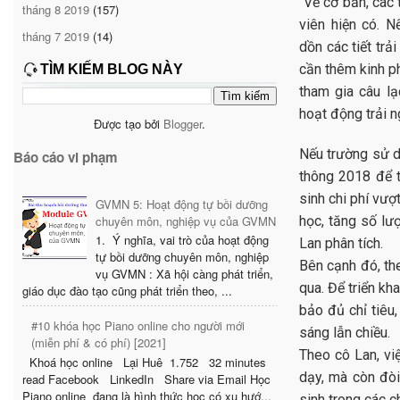
“Về cơ bản, các
tháng 8 2019
(157)
viên hiện có. N
tháng 7 2019
(14)
dồn các tiết trả
cần thêm kinh ph
TÌM KIẾM BLOG NÀY
tham gia câu lạ
hoạt động trải n
Được tạo bởi
Blogger
.
Nếu trường sử d
Báo cáo vi phạm
thông 2018 để t
sinh chi phí vượ
GVMN 5: Hoạt động tự bồi dưỡng
chuyên môn, nghiệp vụ của GVMN
học, tăng số lượ
1. Ý nghĩa, vai trò của hoạt động
Lan phân tích.
tự bồi dưỡng chuyên môn, nghiệp
Bên cạnh đó, th
vụ GVMN : Xã hội càng phát triển,
qua. Để triển kh
giáo dục đào tạo cũng phát triển theo, ...
bảo đủ chỉ tiêu
#10 khóa học Piano online cho người mới
sáng lẫn chiều.
(miễn phí & có phí) [2021]
Theo cô Lan, vi
Khoá học online Lại Huê 1.752 32 minutes
dạy, mà còn đòi
read Facebook LinkedIn Share via Email Học
Piano online đang là hình thức học có xu hướ...
sinh trong các c