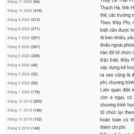
Thầy Lê Thái Ph
tháng 11 2020
(94)
Thạch Hà, tỉnh 
tháng 10 2020
(416)
thể, các trường 
tháng 9 2020
(313)
Theo thầy Phi, 
tháng 8 2020
(371)
biệt cần được h
là bao nhiêu, yê
tháng 7 2020
(257)
thiểu ngoài phò
tháng 6 2020
(367)
nào để tổ chức 
tháng 5 2020
(238)
Đặc biệt, thầy 
tháng 4 2020
(46)
xây dựng kế hoạc
tháng 3 2020
(32)
ra sao cũng là 
phí, chương trìn
tháng 2 2020
(93)
Liên quan đến k
tháng 1 2020
(178)
còn e ngại, cô
tháng 12 2019
(263)
chương trình học
tháng 11 2019
(166)
tổ chức lại theo
tháng 10 2019
(152)
hoàn toàn có t
thêm chi phí.
tháng 9 2019
(148)