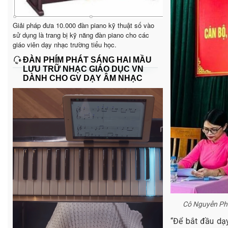
Giải pháp đưa 10.000 đàn piano kỹ thuật số vào
sử dụng là trang bị kỹ năng đàn piano cho các
giáo viên dạy nhạc trường tiểu học.
ĐÀN PHÍM PHÁT SÁNG HAI MẦU
LƯU TRỮ NHẠC GIÁO DỤC VN
DÀNH CHO GV DẠY ÂM NHẠC
Cô Nguyễn Phư
“Để bắt đầu dạy