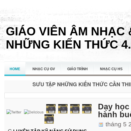
GIÁO VIÊN ÂM NHẠC 
NHỮNG KIẾN THỨC 4.
HOME
NHẠC CỤ GV
GIÁO TRÌNH
NHẠC CỤ HS
SƯU TẬP NHỮNG KIẾN THỨC CẦN THIẾ
LIÊN HỆ
Dạy học 
hành buổ
tháng 5 