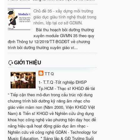
Chủ đề 35 - xây dựng môi trường
giáo dục giàu tính nghệ thuật trong
nhóm, lớp tại cơ sở GDMN.
Bài thu hoạch bồi dưỡng thường
xuyên module GVMN 35 theo quy
định Thông tư 12/2019/TT-BGDĐT về chương
trình bồi dưỡng thường xuyên giáo vi...
GIỚI THIỆU
TTQ
1- T.T.Q -Tốt nghiệp ĐHSP
Tp.HCM - Thạc sĩ KHGD đề tài
“ Tiếp cận theo mô-đun trong cấu trúc nội dung
chương trình bồi dưỡng kỹ năng âm nhạc cho
giáo viên mầm non (Năm 2000, Viện KHGD Việt
Nam) & Tiến sĩ KHGD về Nghiên cứu ứng dụng
khoa học công nghệ vào phương tiện dạy học để
nâng hiệu quả hoạt động giáo dục âm nhạc -
Nghiên cứu về công nghệ GDÂN - Technology for
Music Education. * Sáng lập & GĐ Trường Suối