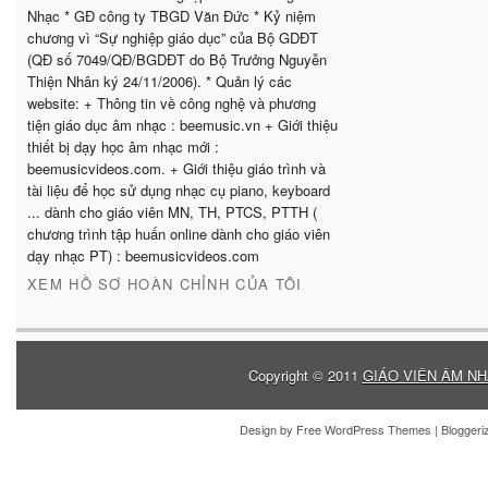
Nhạc * GĐ công ty TBGD Văn Đức * Kỷ niệm
chương vì “Sự nghiệp giáo dục” của Bộ GDĐT
(QĐ số 7049/QĐ/BGDĐT do Bộ Trưởng Nguyễn
Thiện Nhân ký 24/11/2006). * Quản lý các
website: + Thông tin về công nghệ và phương
tiện giáo dục âm nhạc : beemusic.vn + Giới thiệu
thiết bị dạy học âm nhạc mới :
beemusicvideos.com. + Giới thiệu giáo trình và
tài liệu để học sử dụng nhạc cụ piano, keyboard
... dành cho giáo viên MN, TH, PTCS, PTTH (
chương trình tập huấn online dành cho giáo viên
dạy nhạc PT) : beemusicvideos.com
XEM HỒ SƠ HOÀN CHỈNH CỦA TÔI
Copyright © 2011
GIÁO VIÊN ÂM NH
Design by
Free WordPress Themes
| Blogger