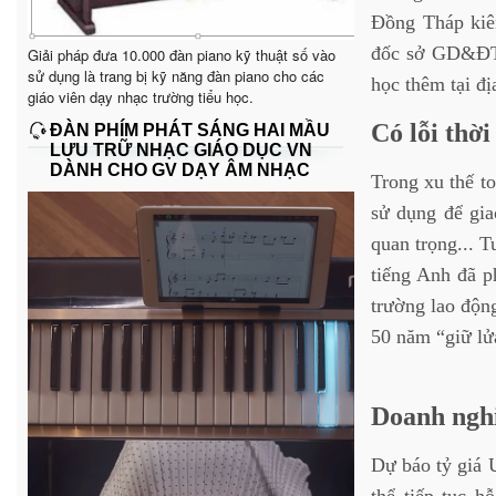
Đồng Tháp kiê
đốc sở GD&ĐT k
Giải pháp đưa 10.000 đàn piano kỹ thuật số vào
sử dụng là trang bị kỹ năng đàn piano cho các
học thêm tại đị
giáo viên dạy nhạc trường tiểu học.
Có lỗi thờ
ĐÀN PHÍM PHÁT SÁNG HAI MẦU
LƯU TRỮ NHẠC GIÁO DỤC VN
DÀNH CHO GV DẠY ÂM NHẠC
Trong xu thế t
sử dụng để gia
quan trọng... T
tiếng Anh đã p
trường lao động
50 năm “giữ l
Doanh ngh
Dự báo tỷ giá 