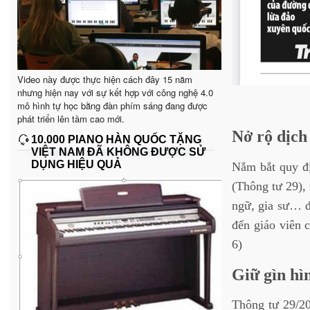
Video này được thực hiện cách đây 15 năm
nhưng hiện nay với sự kết hợp với công nghệ 4.0
mô hình tự học bằng đàn phím sáng đang được
phát triển lên tầm cao mới.
Nở rộ dịch
10.000 PIANO HÀN QUỐC TẶNG
VIỆT NAM ĐÃ KHÔNG ĐƯỢC SỬ
DỤNG HIỆU QUẢ
Nắm bắt quy đ
(Thông tư 29), 
ngữ, gia sư… đ
đến giáo viên 
6)
Giữ gìn hì
Thông tư 29/2