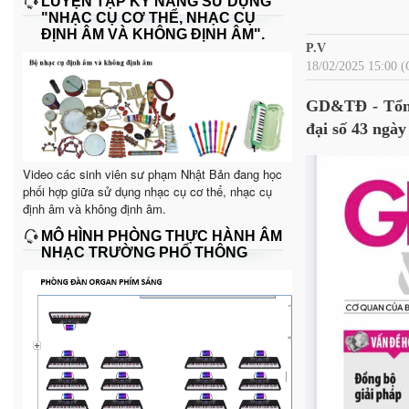
LUYỆN TẬP KỸ NĂNG SỬ DỤNG
"NHẠC CỤ CƠ THỂ, NHẠC CỤ
ĐỊNH ÂM VÀ KHÔNG ĐỊNH ÂM".
P.V
18/02/2025 15:00
GD&TĐ - Tổng 
đại số 43 ngày
Video các sinh viên sư phạm Nhật Bản đang học
phối hợp giữa sử dụng nhạc cụ cơ thể, nhạc cụ
định âm và không định âm.
MÔ HÌNH PHÒNG THỰC HÀNH ÂM
NHẠC TRƯỜNG PHỔ THÔNG