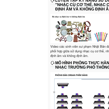
LUYỆN TẬP KỸ NĂNG SỬ 
"NHẠC CỤ CƠ THỂ, NHẠC 
ĐỊNH ÂM VÀ KHÔNG ĐỊNH Â
Video các sinh viên sư phạm Nhật Bản đ
phối hợp giữa sử dụng nhạc cụ cơ thể, n
định âm và không định âm.
MÔ HÌNH PHÒNG THỰC HÀ
NHẠC TRƯỜNG PHỔ THÔN