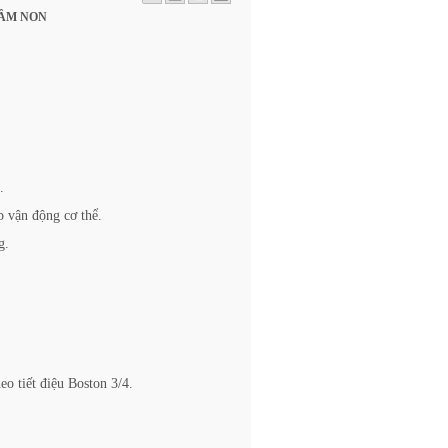
MẦM NON
.
p vận động cơ thể.
g.
o tiết điệu Boston 3/4.