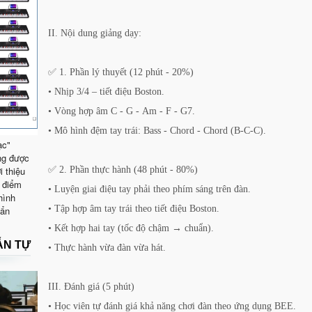
II. Nội dung giảng dạy:
✅ 1. Phần lý thuyết (12 phút - 20%)
• Nhịp 3/4 – tiết điệu Boston.
• Vòng hợp âm C - G - Am - F - G7.
• Mô hình đệm tay trái: Bass - Chord - Chord (B-C-C).
ạc"
ng được
i thiệu
✅ 2. Phần thực hành (48 phút - 80%)
 điểm
• Luyện giai điệu tay phải theo phím sáng trên đàn.
hình
• Tập hợp âm tay trái theo tiết điệu Boston.
uẩn
• Kết hợp hai tay (tốc độ chậm → chuẩn).
ẪN TỰ
• Thực hành vừa đàn vừa hát.
III. Đánh giá (5 phút)
• Học viên tự đánh giá khả năng chơi đàn theo ứng dụng BEE.