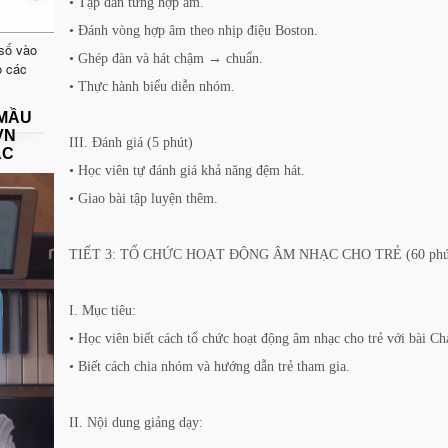
• Tập đàn từng hợp âm.
• Đánh vòng hợp âm theo nhịp điệu Boston.
 số vào
• Ghép đàn và hát chậm → chuẩn.
o các
• Thực hành biểu diễn nhóm.
 MẦU
VN
III. Đánh giá (5 phút)
ẠC
• Học viên tự đánh giá khả năng đệm hát.
• Giao bài tập luyện thêm.
TIẾT 3: TỔ CHỨC HOẠT ĐỘNG ÂM NHẠC CHO TRẺ (60 phú
I. Mục tiêu:
• Học viên biết cách tổ chức hoạt động âm nhạc cho trẻ với bài Ch
• Biết cách chia nhóm và hướng dẫn trẻ tham gia.
II. Nội dung giảng dạy: