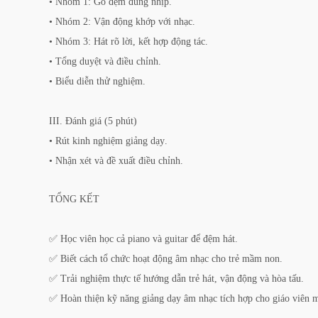
• Nhóm 1: Gõ đệm đúng nhịp.
• Nhóm 2: Vận động khớp với nhạc.
• Nhóm 3: Hát rõ lời, kết hợp động tác.
• Tổng duyệt và điều chỉnh.
• Biểu diễn thử nghiệm.
III. Đánh giá (5 phút)
• Rút kinh nghiệm giảng dạy.
• Nhận xét và đề xuất điều chỉnh.
TỔNG KẾT
✅ Học viên học cả piano và guitar để đệm hát.
✅ Biết cách tổ chức hoạt động âm nhạc cho trẻ mầm non.
✅ Trải nghiệm thực tế hướng dẫn trẻ hát, vận động và hòa tấu.
✅ Hoàn thiện kỹ năng giảng dạy âm nhạc tích hợp cho giáo viên