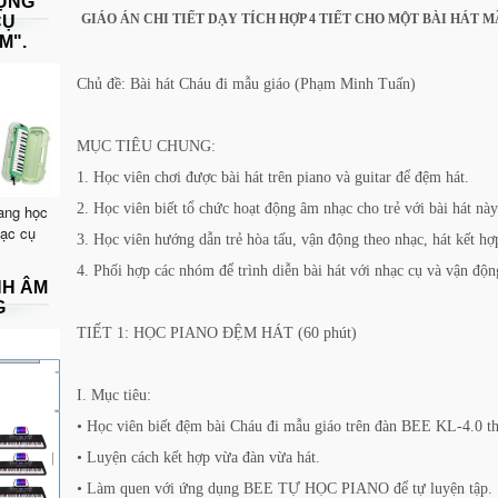
DỤNG
GIÁO ÁN CHI TIẾT DẠY TÍCH HỢP 4 TIẾT CHO MỘT BÀI HÁT 
CỤ
M".
Chủ đề: Bài hát Cháu đi mẫu giáo (Phạm Minh Tuấn)
MỤC TIÊU CHUNG:
1. Học viên chơi được bài hát trên piano và guitar để đệm hát.
2. Học viên biết tổ chức hoạt động âm nhạc cho trẻ với bài hát này
ang học
hạc cụ
3. Học viên hướng dẫn trẻ hòa tấu, vận động theo nhạc, hát kết hợ
4. Phối hợp các nhóm để trình diễn bài hát với nhạc cụ và vận độn
NH ÂM
G
TIẾT 1: HỌC PIANO ĐỆM HÁT (60 phút)
I. Mục tiêu:
• Học viên biết đệm bài Cháu đi mẫu giáo trên đàn BEE KL-4.0 the
• Luyện cách kết hợp vừa đàn vừa hát.
• Làm quen với ứng dụng BEE TỰ HỌC PIANO để tự luyện tập.