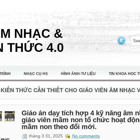
ÂM NHẠC &
 THỨC 4.0
TRÌNH
NHẠC CỤ HS
HÌNH ẢNH-TƯ LIỆU
TIN KHOA HOC 
KIẾN THỨC CẦN THIẾT CHO GIÁO VIÊN ÂM NHẠC VI
Giáo án dạy tích hợp 4 kỹ năng âm nh
giáo viên mầm non tổ chức hoạt độn
mầm non theo đổi mới.
tháng 3 31, 2025
No comments