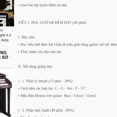
• Giao bài tập luyện thêm tại nhà.
TIẾT 2: HỌC GUITAR ĐỆM HÁT (60 phút)
ăm
ghệ 4.0
I. Mục tiêu:
g được
• Học viên biết đệm bài Cháu đi mẫu giáo bằng guitar với tiết điệu
• Thực hành vừa đàn vừa hát.
ẶNG
C SỬ
II. Nội dung giảng dạy:
✅ 1. Phần lý thuyết (12 phút - 20%)
• Cách bấm các hợp âm: C - G - Am - F - G7.
• Mẫu điệu Boston trên guitar: Bass - Chord - Chord.
✅ 2. Phần thực hành (48 phút - 80%)