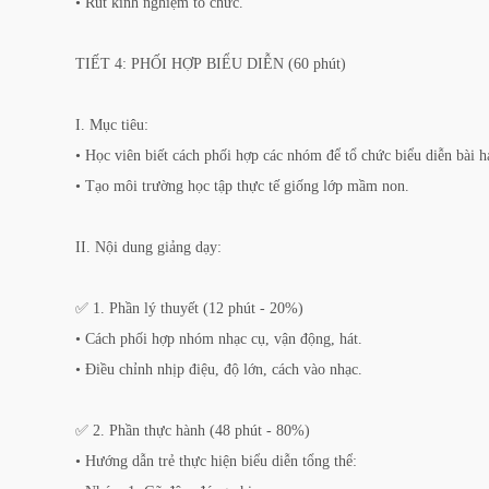
• Rút kinh nghiệm tổ chức.
TIẾT 4: PHỐI HỢP BIỂU DIỄN (60 phút)
I. Mục tiêu:
• Học viên biết cách phối hợp các nhóm để tổ chức biểu diễn bài h
• Tạo môi trường học tập thực tế giống lớp mầm non.
II. Nội dung giảng dạy:
✅ 1. Phần lý thuyết (12 phút - 20%)
• Cách phối hợp nhóm nhạc cụ, vận động, hát.
• Điều chỉnh nhịp điệu, độ lớn, cách vào nhạc.
✅ 2. Phần thực hành (48 phút - 80%)
• Hướng dẫn trẻ thực hiện biểu diễn tổng thể: