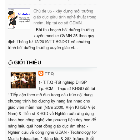
Chủ đề 35 - xây dựng môi trường
giáo dục giàu tính nghệ thuật trong
nhóm, lớp tại cơ sở GDMN.
Bài thu hoạch bồi dưỡng thường
xuyên module GVMN 35 theo quy
định Thông tư 12/2019/TT-BGDĐT về chương
trình bồi dưỡng thường xuyên giáo vi...
GIỚI THIỆU
TTQ
1- T.T.Q -Tốt nghiệp ĐHSP
Tp.HCM - Thạc sĩ KHGD đề tài
“ Tiếp cận theo mô-đun trong cấu trúc nội dung
chương trình bồi dưỡng kỹ năng âm nhạc cho
giáo viên mầm non (Năm 2000, Viện KHGD Việt
Nam) & Tiến sĩ KHGD về Nghiên cứu ứng dụng
khoa học công nghệ vào phương tiện dạy học để
nâng hiệu quả hoạt động giáo dục âm nhạc -
Nghiên cứu về công nghệ GDÂN - Technology for
Music Education. * Sáng lập & GĐ Trường Suối