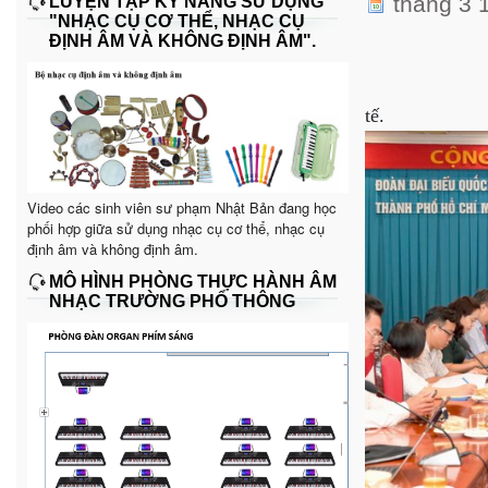
tháng 3 
LUYỆN TẬP KỸ NĂNG SỬ DỤNG
"NHẠC CỤ CƠ THỂ, NHẠC CỤ
ĐỊNH ÂM VÀ KHÔNG ĐỊNH ÂM".
tế.
Video các sinh viên sư phạm Nhật Bản đang học
phối hợp giữa sử dụng nhạc cụ cơ thể, nhạc cụ
định âm và không định âm.
MÔ HÌNH PHÒNG THỰC HÀNH ÂM
NHẠC TRƯỜNG PHỔ THÔNG