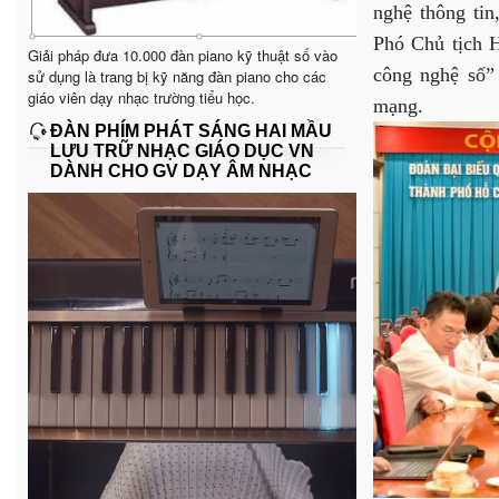
nghệ thông tin
Phó Chủ tịch 
Giải pháp đưa 10.000 đàn piano kỹ thuật số vào
công nghệ số” 
sử dụng là trang bị kỹ năng đàn piano cho các
giáo viên dạy nhạc trường tiểu học.
mạng.
ĐÀN PHÍM PHÁT SÁNG HAI MẦU
LƯU TRỮ NHẠC GIÁO DỤC VN
DÀNH CHO GV DẠY ÂM NHẠC