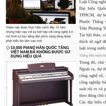
Luật Công nghi
Đại biểu Quố
TPHCM, dự hộ
Phước Thắng 
Video này được thực hiện cách đây 15 năm
Trần Phượng Tr
nhưng hiện nay với sự kết hợp với công nghệ 4.0
Tại hội thảo, c
mô hình tự học bằng đàn phím sáng đang được
phát triển lên tầm cao mới.
thích từ ngữ đ
luật trong nướ
10.000 PIANO HÀN QUỐC TẶNG
VIỆT NAM ĐÃ KHÔNG ĐƯỢC SỬ
Thắng điều hành 
DỤNG HIỆU QUẢ
Trong đó, chú 
Ngoài ra, dự t
công nghệ số, 
công nghiệp bá
soát rủi ro và 
theo đúng chủ 
Các đại biểu c