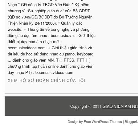
Nhạc * GĐ công ty TBGD Văn Đức * Kỷ niệm
chương vì “Sự nghiệp giáo dục” của Bộ GDĐT
(QĐ số 7049/QĐ/BGDĐT do Bộ Trưởng Nguyễn
Thiện Nhân ký 24/11/2006). * Quản lý các
website: + Thông tin về công nghệ và phương
tiện giáo dục âm nhạc : beemusic.vn + Giới thiệu
thiết bị dạy học âm nhạc mới :
beemusicvideos.com. + Giới thiệu giáo trình và
tài liệu để học sử dụng nhạc cụ piano, keyboard
... dành cho giáo viên MN, TH, PTCS, PTTH (
chương trình tập huấn online dành cho giáo viên
dạy nhạc PT) : beemusicvideos.com
XEM HỒ SƠ HOÀN CHỈNH CỦA TÔI
Copyright © 2011
GIÁO VIÊN ÂM NH
Design by
Free WordPress Themes
| Blogger