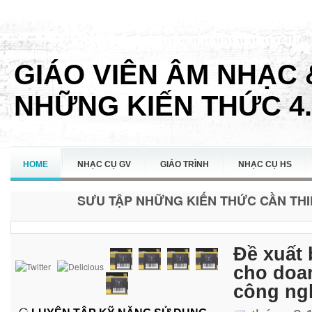
GIÁO VIÊN ÂM NHẠC 
NHỮNG KIẾN THỨC 4.
HOME
NHẠC CỤ GV
GIÁO TRÌNH
NHẠC CỤ HS
SƯU TẬP NHỮNG KIẾN THỨC CẦN THIẾ
LIÊN HỆ
Đề xuất 
cho doan
công ng