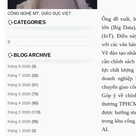
CÔNG NGHỆ MỸ, GIÁO DỤC VIỆT
Ông đề xuất, lu
CATEGORIES
lớn (Big Data)
.
(IoT). Điều nà
B
với các văn bản
Về đào tạo nhâ
BLOG ARCHIVE
cần chính sách
tháng 8 2026
(3)
lực chất lượng 
tháng 7 2026
(32)
doanh nghiệp 
tháng 6 2026
(31)
chuyển giao c
tháng 5 2026
(73)
Góp ý về chín
tháng 4 2026
(93)
thương TPHCM) 
tháng 3 2026
(113)
được hưởng ưu 
trong khu công
tháng 2 2026
(55)
AI.
tháng 1 2026
(3)