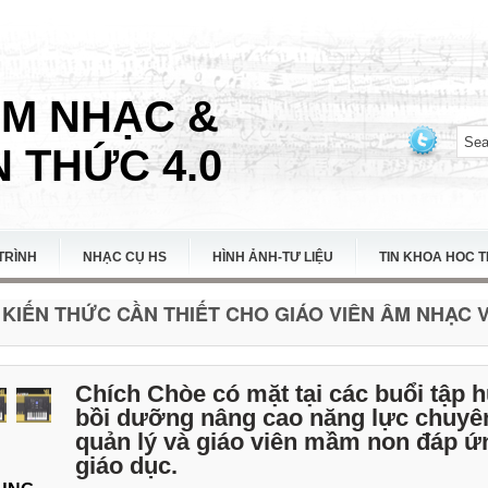
ÂM NHẠC &
 THỨC 4.0
TRÌNH
NHẠC CỤ HS
HÌNH ẢNH-TƯ LIỆU
TIN KHOA HOC 
KIẾN THỨC CẦN THIẾT CHO GIÁO VIÊN ÂM NHẠC VI
Chích Chòe có mặt tại các buổi tập
bồi dưỡng nâng cao năng lực chuyê
quản lý và giáo viên mầm non đáp ứ
giáo dục.