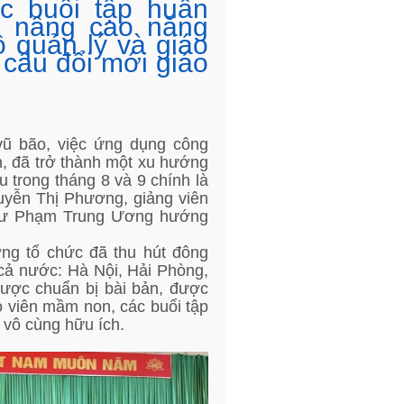
c buổi tập huấn
g nâng cao năng
 quản lý và giáo
cầu đổi mới giáo
 vũ bão, việc ứng dụng công
n, đã trở thành một xu hướng
u trong tháng 8 và 9 chính là
uyễn Thị Phương, giảng viên
 Sư Phạm Trung Ương hướng
ng tổ chức đã thu hút đông
cả nước: Hà Nội, Hải Phòng,
được chuẩn bị bài bản, được
áo viên mầm non, các buổi tập
 vô cùng hữu ích.