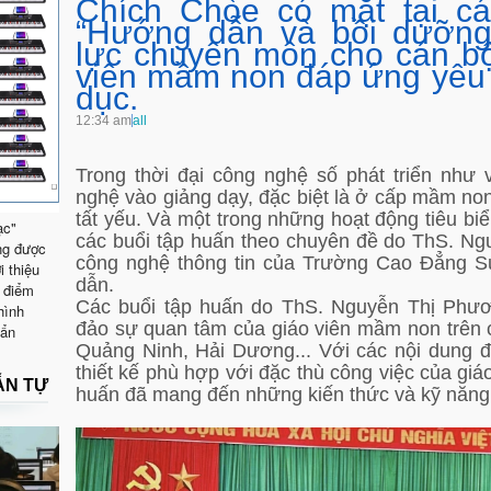
Chích Chòe có mặt tại cá
“Hướng dẫn và bồi dưỡn
lực chuyên môn cho cán bộ
viên mầm non đáp ứng yêu 
dục.
12:34 am
all
Trong thời đại công nghệ số phát triển như
nghệ vào giảng dạy, đặc biệt là ở cấp mầm no
tất yếu. Và một trong những hoạt động tiêu biể
ạc"
các buổi tập huấn theo chuyên đề do ThS. Ng
ng được
công nghệ thông tin của Trường Cao Đẳng
i thiệu
dẫn.
 điểm
Các buổi tập huấn do ThS. Nguyễn Thị Phươ
hình
đảo sự quan tâm của giáo viên mầm non trên 
uẩn
Quảng Ninh, Hải Dương... Với các nội dung 
thiết kế phù hợp với đặc thù công việc của gi
ẪN TỰ
huấn đã mang đến những kiến thức và kỹ năng