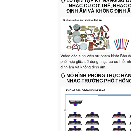
LUYỆN TẬP KỸ NĂNG SỬ 
"NHẠC CỤ CƠ THỂ, NHẠC 
ĐỊNH ÂM VÀ KHÔNG ĐỊNH Â
Video các sinh viên sư phạm Nhật Bản đ
phối hợp giữa sử dụng nhạc cụ cơ thể, n
định âm và không định âm.
MÔ HÌNH PHÒNG THỰC HÀ
NHẠC TRƯỜNG PHỔ THÔN