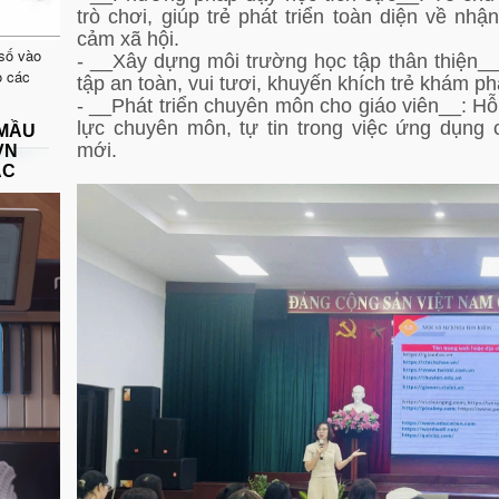
trò chơi, giúp trẻ phát triển toàn diện về nh
cảm xã hội.
 số vào
- __Xây dựng môi trường học tập thân thiện__
o các
tập an toàn, vui tươi, khuyến khích trẻ khám ph
- __Phát triển chuyên môn cho giáo viên__: Hỗ
lực chuyên môn, tự tin trong việc ứng dụng
 MẦU
mới.
VN
ẠC