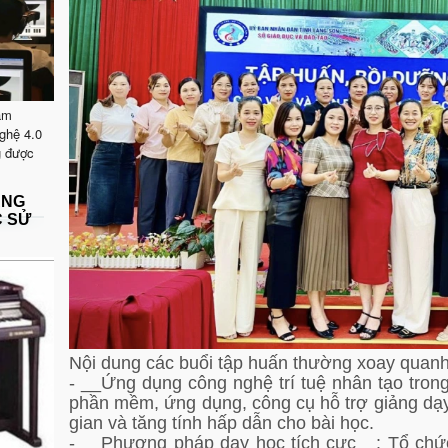
ăm
ghệ 4.0
g được
ẶNG
C SỬ
Nội dung các buổi tập huấn thường xoay quanh
- __Ứng dụng công nghệ trí tuệ nhân tạo trong
phần mềm, ứng dụng, công cụ hỗ trợ giảng dạy 
gian và tăng tính hấp dẫn cho bài học.
- __Phương pháp dạy học tích cực__: Tổ chức