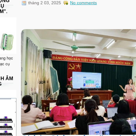
DỤNG
tháng 2 03, 2025
No comments
CỤ
M".
ang học
hạc cụ
NH ÂM
G