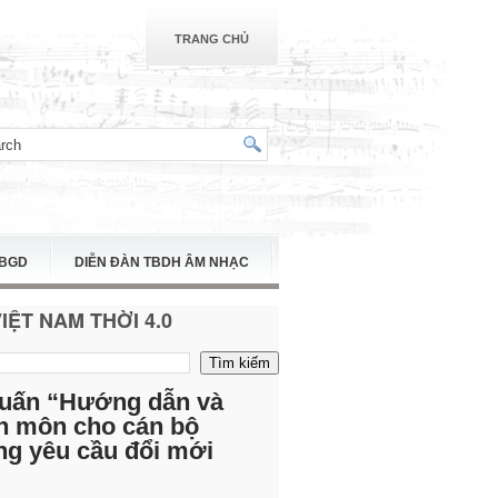
TRANG CHỦ
TBGD
DIỄN ĐÀN TBDH ÂM NHẠC
ỆT NAM THỜI 4.0
 huấn “Hướng dẫn và
n môn cho cán bộ
ng yêu cầu đổi mới