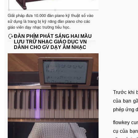
Giải pháp đưa 10.000 đàn piano kỹ thuật số vào
sử dụng là trang bị kỹ năng đàn piano cho các
giáo viên dạy nhạc trường tiểu học.
ĐÀN PHÍM PHÁT SÁNG HAI MẦU
LƯU TRỮ NHẠC GIÁO DỤC VN
DÀNH CHO GV DẠY ÂM NHẠC
Trước khi b
của bạn gầ
phép ứng d
flowkey cu
cụ của bạn