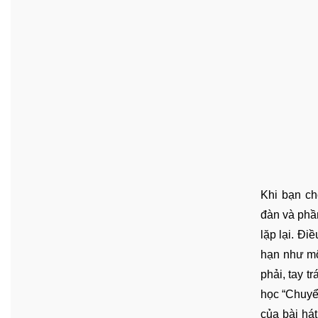
Khi bạn ch
đàn và phầ
lặp lại. Đi
hạn như mộ
phải, tay t
học “Chuyể
của bài há