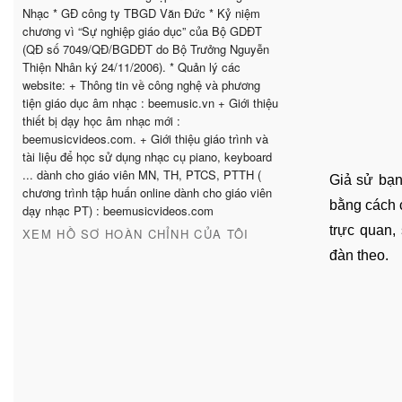
Nhạc * GĐ công ty TBGD Văn Đức * Kỷ niệm
chương vì “Sự nghiệp giáo dục” của Bộ GDĐT
(QĐ số 7049/QĐ/BGDĐT do Bộ Trưởng Nguyễn
Thiện Nhân ký 24/11/2006). * Quản lý các
website: + Thông tin về công nghệ và phương
tiện giáo dục âm nhạc : beemusic.vn + Giới thiệu
thiết bị dạy học âm nhạc mới :
beemusicvideos.com. + Giới thiệu giáo trình và
tài liệu để học sử dụng nhạc cụ piano, keyboard
... dành cho giáo viên MN, TH, PTCS, PTTH (
Giả sử bạn
chương trình tập huấn online dành cho giáo viên
bằng cách 
dạy nhạc PT) : beemusicvideos.com
trực quan,
XEM HỒ SƠ HOÀN CHỈNH CỦA TÔI
đàn theo. 