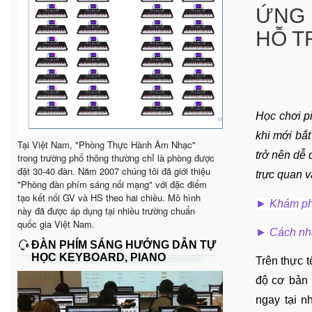
ỨNG 
HỖ T
Học chơi p
khi mới bắt
Tại Việt Nam, "Phòng Thực Hành Âm Nhạc"
trở nên dễ 
trong trường phổ thông thường chỉ là phòng được
đặt 30-40 đàn. Năm 2007 chúng tôi đã giới thiệu
trực quan v
"Phòng đàn phím sáng nối mạng" với đặc điểm
tạo kết nối GV và HS theo hai chiều. Mô hình
►
Khám ph
này đã được áp dụng tại nhiều trường chuẩn
quốc gia Việt Nam.
►
Cách nh
ĐÀN PHÍM SÁNG HƯỚNG DẪN TỰ
HỌC KEYBOARD, PIANO
Trên thực t
độ cơ bản 
ngay tại n