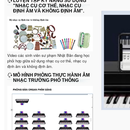
LUYỆN TẬP KỸ NĂNG SỬ DỤNG
"NHẠC CỤ CƠ THỂ, NHẠC CỤ
ĐỊNH ÂM VÀ KHÔNG ĐỊNH ÂM".
Video các sinh viên sư phạm Nhật Bản đang học
phối hợp giữa sử dụng nhạc cụ cơ thể, nhạc cụ
định âm và không định âm.
MÔ HÌNH PHÒNG THỰC HÀNH ÂM
NHẠC TRƯỜNG PHỔ THÔNG