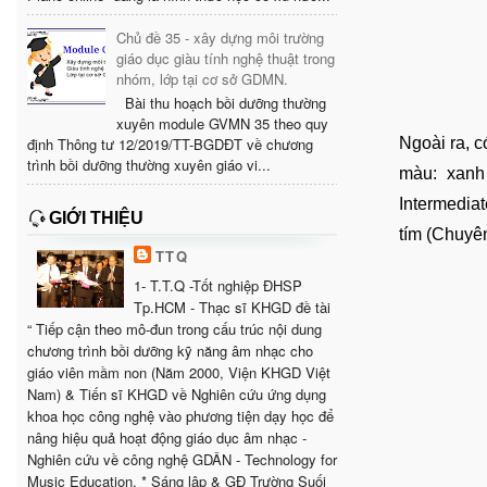
Chủ đề 35 - xây dựng môi trường
giáo dục giàu tính nghệ thuật trong
nhóm, lớp tại cơ sở GDMN.
Bài thu hoạch bồi dưỡng thường
xuyên module GVMN 35 theo quy
Ngoài ra, c
định Thông tư 12/2019/TT-BGDĐT về chương
trình bồi dưỡng thường xuyên giáo vi...
màu: xanh
Intermedia
GIỚI THIỆU
tím (Chuyên
TTQ
1- T.T.Q -Tốt nghiệp ĐHSP
Tp.HCM - Thạc sĩ KHGD đề tài
“ Tiếp cận theo mô-đun trong cấu trúc nội dung
chương trình bồi dưỡng kỹ năng âm nhạc cho
giáo viên mầm non (Năm 2000, Viện KHGD Việt
Nam) & Tiến sĩ KHGD về Nghiên cứu ứng dụng
khoa học công nghệ vào phương tiện dạy học để
nâng hiệu quả hoạt động giáo dục âm nhạc -
Nghiên cứu về công nghệ GDÂN - Technology for
Music Education. * Sáng lập & GĐ Trường Suối