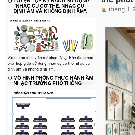
LUYỆN TẬP KỸ NĂNG SỬ DỤNG
"NHẠC CỤ CƠ THỂ, NHẠC CỤ
tháng 1 
ĐỊNH ÂM VÀ KHÔNG ĐỊNH ÂM".
Video các sinh viên sư phạm Nhật Bản đang học
phối hợp giữa sử dụng nhạc cụ cơ thể, nhạc cụ
định âm và không định âm.
MÔ HÌNH PHÒNG THỰC HÀNH ÂM
NHẠC TRƯỜNG PHỔ THÔNG