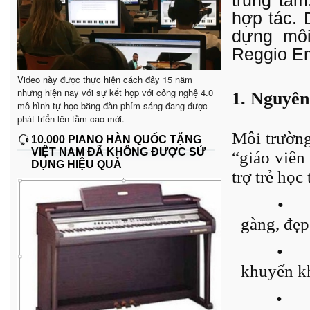
trung tâ
hợp tác. 
dựng môi
Reggio Em
Video này được thực hiện cách đây 15 năm
nhưng hiện nay với sự kết hợp với công nghệ 4.0
1. Nguyên
mô hình tự học bằng đàn phím sáng đang được
phát triển lên tầm cao mới.
Môi trường
10.000 PIANO HÀN QUỐC TẶNG
VIỆT NAM ĐÃ KHÔNG ĐƯỢC SỬ
“giáo viên
DỤNG HIỆU QUẢ
trợ trẻ học
•
gàng, đẹp
•
khuyến kh
•