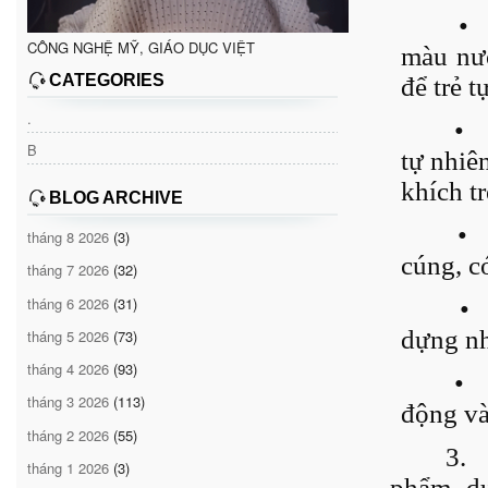
•
CÔNG NGHỆ MỸ, GIÁO DỤC VIỆT
màu nướ
CATEGORIES
để trẻ t
.
•
B
tự nhiê
khích t
BLOG ARCHIVE
•
tháng 8 2026
(3)
cúng, c
tháng 7 2026
(32)
tháng 6 2026
(31)
•
dựng nh
tháng 5 2026
(73)
tháng 4 2026
(93)
•
tháng 3 2026
(113)
động và
tháng 2 2026
(55)
3.
tháng 1 2026
(3)
phẩm, dự