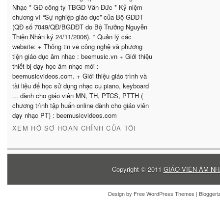
Nhạc * GĐ công ty TBGD Văn Đức * Kỷ niệm
chương vì “Sự nghiệp giáo dục” của Bộ GDĐT
(QĐ số 7049/QĐ/BGDĐT do Bộ Trưởng Nguyễn
Thiện Nhân ký 24/11/2006). * Quản lý các
website: + Thông tin về công nghệ và phương
tiện giáo dục âm nhạc : beemusic.vn + Giới thiệu
thiết bị dạy học âm nhạc mới :
beemusicvideos.com. + Giới thiệu giáo trình và
tài liệu để học sử dụng nhạc cụ piano, keyboard
... dành cho giáo viên MN, TH, PTCS, PTTH (
chương trình tập huấn online dành cho giáo viên
dạy nhạc PT) : beemusicvideos.com
XEM HỒ SƠ HOÀN CHỈNH CỦA TÔI
Copyright © 2011
GIÁO VIÊN ÂM NH
Design by
Free WordPress Themes
| Blogger