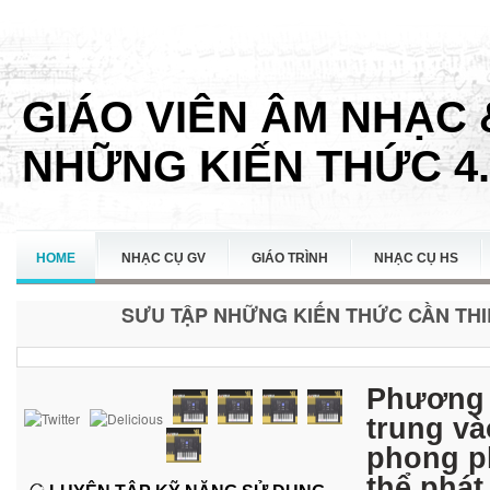
GIÁO VIÊN ÂM NHẠC 
NHỮNG KIẾN THỨC 4.
HOME
NHẠC CỤ GV
GIÁO TRÌNH
NHẠC CỤ HS
SƯU TẬP NHỮNG KIẾN THỨC CẦN THIẾ
LIÊN HỆ
Phương 
trung và
phong ph
thể phát