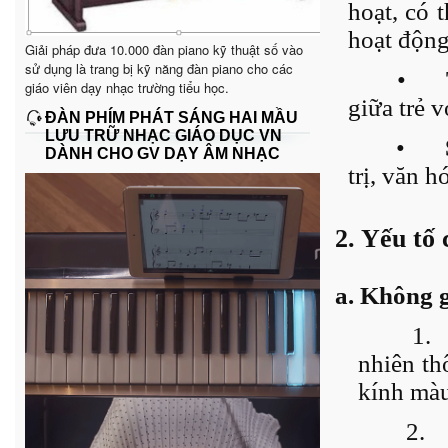
hoạt, có 
hoạt động
Giải pháp đưa 10.000 đàn piano kỹ thuật số vào
sử dụng là trang bị kỹ năng đàn piano cho các
•
giáo viên dạy nhạc trường tiểu học.
giữa trẻ v
ĐÀN PHÍM PHÁT SÁNG HAI MẦU
LƯU TRỮ NHẠC GIÁO DỤC VN
•
DÀNH CHO GV DẠY ÂM NHẠC
trị, văn 
2. Yếu tố
a. Không g
1.
nhiên th
kính màu
2.