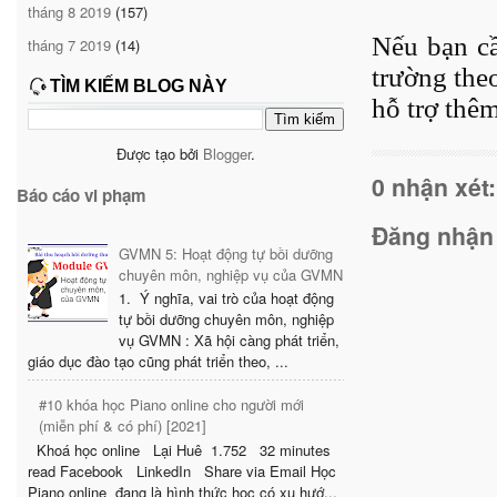
tháng 8 2019
(157)
Nếu bạn cầ
tháng 7 2019
(14)
trường the
TÌM KIẾM BLOG NÀY
hỗ trợ thê
Được tạo bởi
Blogger
.
0 nhận xét:
Báo cáo vi phạm
Đăng nhận
GVMN 5: Hoạt động tự bồi dưỡng
chuyên môn, nghiệp vụ của GVMN
1. Ý nghĩa, vai trò của hoạt động
tự bồi dưỡng chuyên môn, nghiệp
vụ GVMN : Xã hội càng phát triển,
giáo dục đào tạo cũng phát triển theo, ...
#10 khóa học Piano online cho người mới
(miễn phí & có phí) [2021]
Khoá học online Lại Huê 1.752 32 minutes
read Facebook LinkedIn Share via Email Học
Piano online đang là hình thức học có xu hướ...