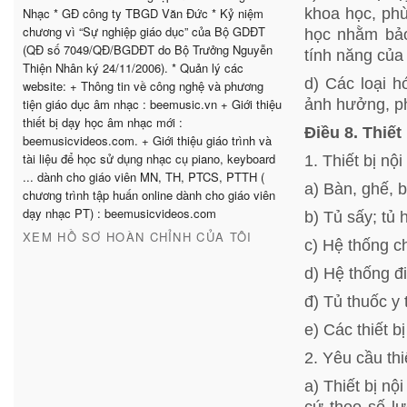
khoa học, ph
Nhạc * GĐ công ty TBGD Văn Đức * Kỷ niệm
chương vì “Sự nghiệp giáo dục” của Bộ GDĐT
học nhằm bảo
(QĐ số 7049/QĐ/BGDĐT do Bộ Trưởng Nguyễn
tính năng của
Thiện Nhân ký 24/11/2006). * Quản lý các
d) Các loại h
website: + Thông tin về công nghệ và phương
ảnh hưởng, ph
tiện giáo dục âm nhạc : beemusic.vn + Giới thiệu
thiết bị dạy học âm nhạc mới :
Điều 8. Thiế
beemusicvideos.com. + Giới thiệu giáo trình và
tài liệu để học sử dụng nhạc cụ piano, keyboard
1. Thiết bị nộ
... dành cho giáo viên MN, TH, PTCS, PTTH (
a) Bàn, ghế, b
chương trình tập huấn online dành cho giáo viên
dạy nhạc PT) : beemusicvideos.com
b) Tủ sấy; tủ 
XEM HỒ SƠ HOÀN CHỈNH CỦA TÔI
c) Hệ thống c
d) Hệ thống đ
đ) Tủ thuốc y 
e) Các thiết b
2. Yêu cầu thi
a) Thiết bị n
cứ theo số l