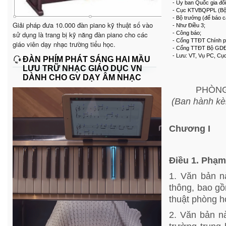
- Ủy ban Quốc gia đổ
- Cục KTVBQPPL (Bộ
- Bộ trưởng (để báo c
Giải pháp đưa 10.000 đàn piano kỹ thuật số vào
- Như Điều 3;
sử dụng là trang bị kỹ năng đàn piano cho các
- Công báo;
- Cổng TTĐT Chính p
giáo viên dạy nhạc trường tiểu học.
- Cổng TTĐT Bộ GD
- Lưu: VT, Vụ PC, C
ĐÀN PHÍM PHÁT SÁNG HAI MẦU
LƯU TRỮ NHẠC GIÁO DỤC VN
DÀNH CHO GV DẠY ÂM NHẠC
PHÒNG
(Ban hành kè
Chương I
Điều 1. Phạm
1. Văn bản n
thông, bao gồ
thuật phòng h
2. Văn bản nà