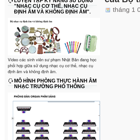
LUYỆN TẬP KỸ NĂNG SỬ DỤNG
"NHẠC CỤ CƠ THỂ, NHẠC CỤ
tháng 1 
ĐỊNH ÂM VÀ KHÔNG ĐỊNH ÂM".
Video các sinh viên sư phạm Nhật Bản đang học
phối hợp giữa sử dụng nhạc cụ cơ thể, nhạc cụ
định âm và không định âm.
MÔ HÌNH PHÒNG THỰC HÀNH ÂM
NHẠC TRƯỜNG PHỔ THÔNG