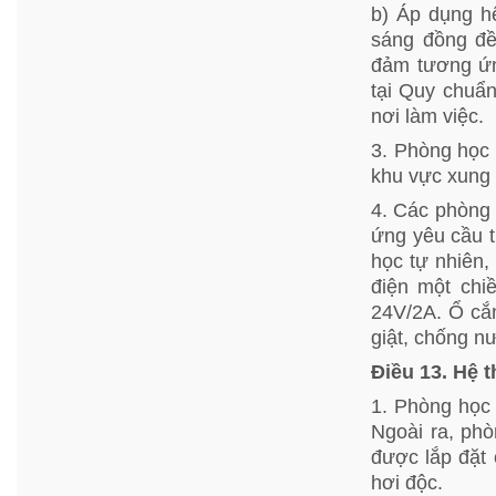
b) Áp dụng h
sáng đồng đề
đảm tương ứn
tại Quy chuẩn
nơi làm việc.
3. Phòng học 
khu vực xung
4. Các phòng 
ứng yêu cầu t
học tự nhiên,
điện một chi
24V/2A. Ổ cắ
giật, chống n
Điều 13. Hệ 
1. Phòng học 
Ngoài ra, phò
được lắp đặt c
hơi độc.