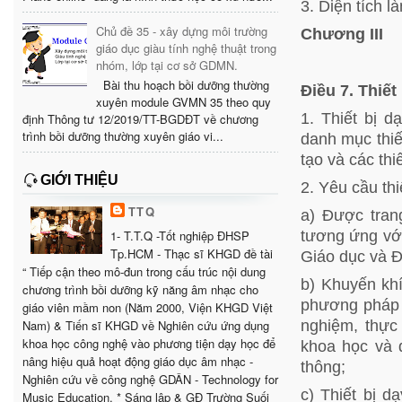
3. Diện tích l
Chủ đề 35 - xây dựng môi trường
Chương III
giáo dục giàu tính nghệ thuật trong
nhóm, lớp tại cơ sở GDMN.
Bài thu hoạch bồi dưỡng thường
Điều 7. Thiế
xuyên module GVMN 35 theo quy
1. Thiết bị 
định Thông tư 12/2019/TT-BGDĐT về chương
trình bồi dưỡng thường xuyên giáo vi...
danh mục thiế
tạo và các thiế
GIỚI THIỆU
2. Yêu cầu th
TTQ
a) Được trang
tương ứng với
1- T.T.Q -Tốt nghiệp ĐHSP
Tp.HCM - Thạc sĩ KHGD đề tài
Giáo dục và Đ
“ Tiếp cận theo mô-đun trong cấu trúc nội dung
b) Khuyến khí
chương trình bồi dưỡng kỹ năng âm nhạc cho
phương pháp 
giáo viên mầm non (Năm 2000, Viện KHGD Việt
nghiệm, thực
Nam) & Tiến sĩ KHGD về Nghiên cứu ứng dụng
khoa học công nghệ vào phương tiện dạy học để
khoa học và 
nâng hiệu quả hoạt động giáo dục âm nhạc -
thông;
Nghiên cứu về công nghệ GDÂN - Technology for
c) Thiết bị d
Music Education. * Sáng lập & GĐ Trường Suối