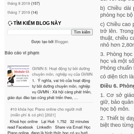
tháng 8 2019
(157)
b) Chiều dài
tháng 7 2019
(14)
phòng học bộ 
TÌM KIẾM BLOG NÀY
c) Chiều cao 
trở lên. Tron
thuật, chiều 
Được tạo bởi
Blogger
.
nhỏ hơn 2,80
Báo cáo vi phạm
3. Phòng học 
học và một số
Phòng chuẩn b
GVMN 5: Hoạt động tự bồi dưỡng
chuyên môn, nghiệp vụ của GVMN
có diện tích l
1. Ý nghĩa, vai trò của hoạt động
Điều 6. Phòng
tự bồi dưỡng chuyên môn, nghiệp
vụ GVMN : Xã hội càng phát triển,
1. Cơ sở giáo
giáo dục đào tạo cũng phát triển theo, ...
giữ, bảo quản
học bộ môn.
#10 khóa học Piano online cho người mới
(miễn phí & có phí) [2021]
2. Thiết bị dạ
Khoá học online Lại Huê 1.752 32 minutes
biệt theo từng
read Facebook LinkedIn Share via Email Học
Piano online đang là hình thức học có xu hướ...