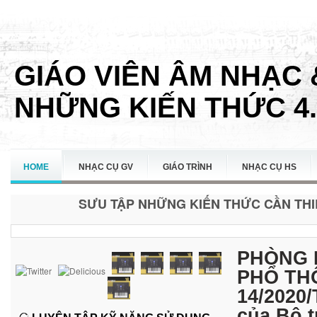
GIÁO VIÊN ÂM NHẠC 
NHỮNG KIẾN THỨC 4.
HOME
NHẠC CỤ GV
GIÁO TRÌNH
NHẠC CỤ HS
SƯU TẬP NHỮNG KIẾN THỨC CẦN THIẾ
LIÊN HỆ
PHÒNG 
PHỔ THÔ
14/2020
của Bộ t