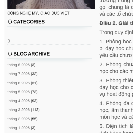
trường trung
gọi chung là 
CÔNG NGHỆ MỸ, GIÁO DỤC VIỆT
và các tổ chức
CATEGORIES
Điều 2. Giải 
Trong quy địn
.
B
1. Phòng học 
bị dạy học c
BLOG ARCHIVE
yêu cầu chươn
2. Phòng chuẩ
tháng 8 2026
(3)
học cho các m
tháng 7 2026
(32)
3. Phòng thiế
tháng 6 2026
(31)
dạy học cho 
tháng 5 2026
(73)
vụ hoạt động 
tháng 4 2026
(93)
4. Phòng đa c
tháng 3 2026
(113)
học, âm thanh
môn học và cá
tháng 2 2026
(55)
5. Diện tích 
tháng 1 2026
(3)
tích hành lang