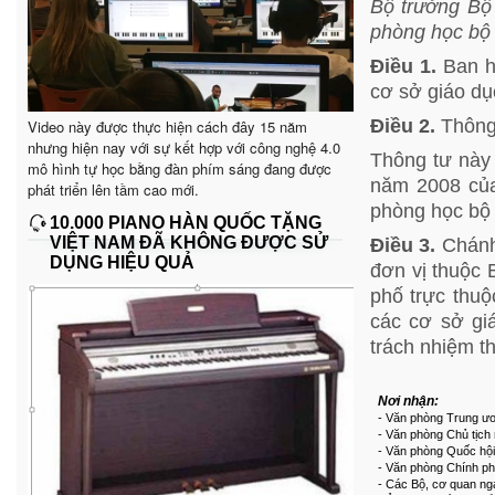
Bộ trưởng Bộ
phòng học bộ 
Điều 1.
Ban h
cơ sở giáo dụ
Điều 2.
Thông
Video này được thực hiện cách đây 15 năm
nhưng hiện nay với sự kết hợp với công nghệ 4.0
Thông tư này
mô hình tự học bằng đàn phím sáng đang được
năm 2008 của
phát triển lên tầm cao mới.
phòng học bộ
10.000 PIANO HÀN QUỐC TẶNG
VIỆT NAM ĐÃ KHÔNG ĐƯỢC SỬ
Điều 3.
Chánh
DỤNG HIỆU QUẢ
đơn vị thuộc 
phố trực thu
các cơ sở gi
trách nhiệm th
Nơi nhận:
- Văn phòng Trung ư
- Văn phòng Chủ tịch
- Văn phòng Quốc hội
- Văn phòng Chính ph
- Các Bộ, cơ quan ng