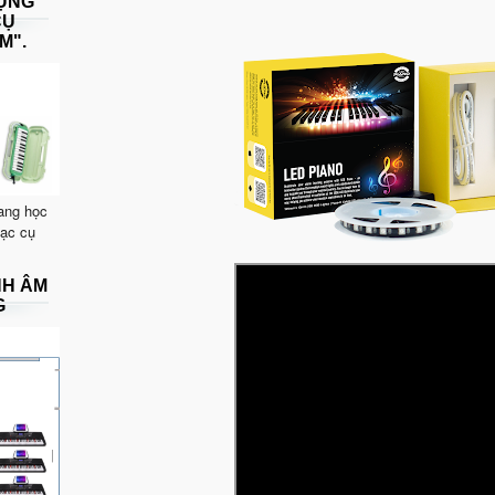
DỤNG
CỤ
M".
ang học
hạc cụ
NH ÂM
G