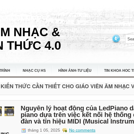
ÂM NHẠC &
 THỨC 4.0
TRÌNH
NHẠC CỤ HS
HÌNH ẢNH-TƯ LIỆU
TIN KHOA HOC 
KIẾN THỨC CẦN THIẾT CHO GIÁO VIÊN ÂM NHẠC VI
Nguyên lý hoạt động của LedPiano 
piano dựa trên việc kết nối hệ thốn
đàn và tín hiệu MIDI (Musical Instrume
tháng 1 05, 2025
No comments