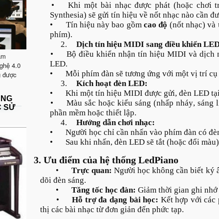
•
Khi một bài nhạc được phát (hoặc chơi 
Synthesia) sẽ gửi tín hiệu về nốt nhạc nào cần đư
•
Tín hiệu này bao gồm
cao độ
(nốt nhạc) và
phím).
2.
Dịch tín hiệu MIDI sang điều khiển LE
•
Bộ điều khiển nhận tín hiệu MIDI và dịch 
ăm
LED.
ghệ 4.0
•
Mỗi phím đàn sẽ tương ứng với một vị trí cụ
g được
3.
Kích hoạt đèn LED:
•
Khi một tín hiệu MIDI được gửi, đèn LED tại 
ẶNG
•
Màu sắc hoặc kiểu sáng (nhấp nháy, sáng li
C SỬ
phần mềm hoặc thiết lập.
4.
Hướng dẫn chơi nhạc:
•
Người học chỉ cần nhấn vào phím đàn có đè
•
Sau khi nhấn, đèn LED sẽ tắt (hoặc đổi màu)
3. Ưu điểm của hệ thống LedPiano
•
Trực quan:
Người học không cần biết ký â
dõi đèn sáng.
•
Tăng tốc học đàn:
Giảm thời gian ghi nhớ 
•
Hỗ trợ đa dạng bài học:
Kết hợp với các 
thị các bài nhạc từ đơn giản đến phức tạp.