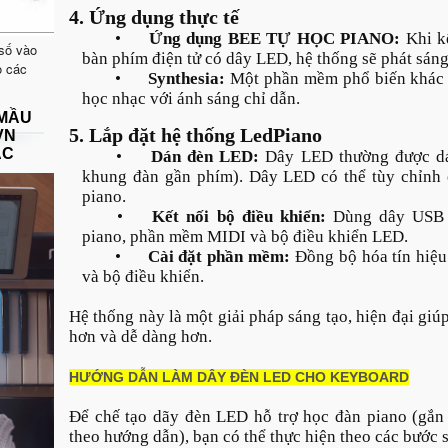
4. Ứng dụng thực tế
•
Ứng dụng BEE TỰ HỌC PIANO:
Khi k
 số vào
bàn phím điện tử có dây LED, hệ thống sẽ phát sáng t
o các
•
Synthesia:
Một phần mềm phổ biến khác c
học nhạc với ánh sáng chỉ dẫn.
 MẦU
5. Lắp đặt hệ thống LedPiano
VN
ẠC
•
Dán đèn LED:
Dây LED thường được dán
khung đàn gần phím). Dây LED có thể tùy chỉnh 
piano.
•
Kết nối bộ điều khiển:
Dùng dây USB h
piano, phần mềm MIDI và bộ điều khiển LED.
•
Cài đặt phần mềm:
Đồng bộ hóa tín hiệu
và bộ điều khiển.
Hệ thống này là một giải pháp sáng tạo, hiện đại giú
hơn và dễ dàng hơn.
HƯỚNG DẪN LÀM DÂY ĐÈN LED CHO KEYBOARD
Để chế tạo dãy đèn LED hỗ trợ học đàn piano (gắn 
theo hướng dẫn), bạn có thể thực hiện theo các bước 