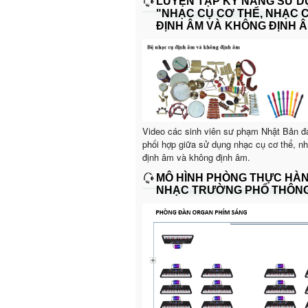
LUYỆN TẬP KỸ NĂNG SỬ 
"NHẠC CỤ CƠ THỂ, NHẠC 
ĐỊNH ÂM VÀ KHÔNG ĐỊNH Â
Video các sinh viên sư phạm Nhật Bản đ
phối hợp giữa sử dụng nhạc cụ cơ thể, n
định âm và không định âm.
MÔ HÌNH PHÒNG THỰC HÀ
NHẠC TRƯỜNG PHỔ THÔN