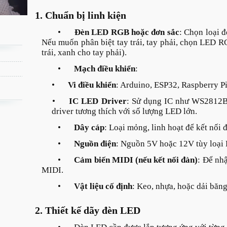
1. Chuẩn bị linh kiện
•
Đèn LED RGB hoặc đơn sắc
: Chọn loại 
Nếu muốn phân biệt tay trái, tay phải, chọn LED R
trái, xanh cho tay phải).
•
Mạch điều khiển
:
•
Vi điều khiển
: Arduino, ESP32, Raspberry Pi 
•
IC LED Driver
: Sử dụng IC như WS2812B
driver tương thích với số lượng LED lớn.
•
Dây cáp
: Loại mỏng, linh hoạt để kết nối 
•
Nguồn điện
: Nguồn 5V hoặc 12V tùy loại
•
Cảm biến MIDI (nếu kết nối đàn)
: Để nh
MIDI.
•
Vật liệu cố định
: Keo, nhựa, hoặc dải băn
2. Thiết kế dãy đèn LED