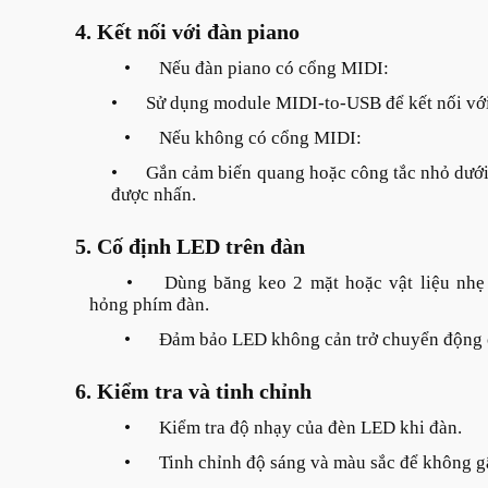
4. Kết nối với đàn piano
•
Nếu đàn piano có cổng MIDI:
•
Sử dụng module MIDI-to-USB để kết nối với
•
Nếu không có cổng MIDI:
•
Gắn cảm biến quang hoặc công tắc nhỏ dưới
được nhấn.
5. Cố định LED trên đàn
•
Dùng băng keo 2 mặt hoặc vật liệu nh
hỏng phím đàn.
•
Đảm bảo LED không cản trở chuyển động 
6. Kiểm tra và tinh chỉnh
•
Kiểm tra độ nhạy của đèn LED khi đàn.
•
Tinh chỉnh độ sáng và màu sắc để không g