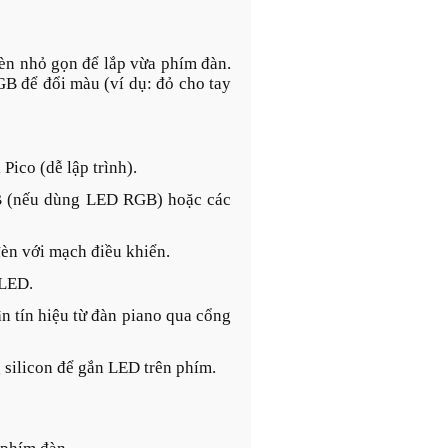
đèn nhỏ gọn để lắp vừa phím đàn.
GB để đổi màu (ví dụ: đỏ cho tay
Pico (dễ lập trình).
 (nếu dùng LED RGB) hoặc các
đèn với mạch điều khiển.
 LED.
ận tín hiệu từ đàn piano qua cổng
g silicon để gắn LED trên phím.