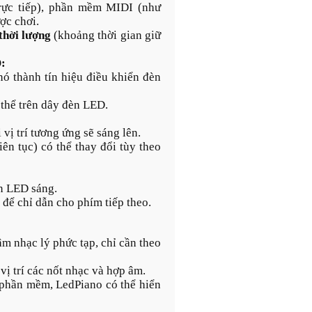
trực tiếp), phần mềm MIDI (như
ợc chơi.
thời lượng
(khoảng thời gian giữ
D:
nó thành tín hiệu điều khiển đèn
 thể trên dây đèn LED.
vị trí tương ứng sẽ sáng lên.
ên tục) có thể thay đổi tùy theo
n LED sáng.
 để chỉ dẫn cho phím tiếp theo.
m nhạc lý phức tạp, chỉ cần theo
vị trí các nốt nhạc và hợp âm.
phần mềm, LedPiano có thể hiển