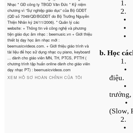
1.
Nhạc * GĐ công ty TBGD Văn Đức * Kỷ niệm
2.
chương vì “Sự nghiệp giáo dục” của Bộ GDĐT
(QĐ số 7049/QĐ/BGDĐT do Bộ Trưởng Nguyễn
•
Thiện Nhân ký 24/11/2006). * Quản lý các
•
website: + Thông tin về công nghệ và phương
tiện giáo dục âm nhạc : beemusic.vn + Giới thiệu
•
thiết bị dạy học âm nhạc mới :
beemusicvideos.com. + Giới thiệu giáo trình và
b. Học các
tài liệu để học sử dụng nhạc cụ piano, keyboard
... dành cho giáo viên MN, TH, PTCS, PTTH (
1.
chương trình tập huấn online dành cho giáo viên
•
dạy nhạc PT) : beemusicvideos.com
điệu.
XEM HỒ SƠ HOÀN CHỈNH CỦA TÔI
•
trưởng,
•
(Slow,
2.
•