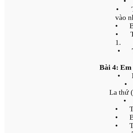
•
•
vào n
•
B
•
1.
•
Bài 4: Em 
•
•
La thứ 
•
•
T
•
B
•
T