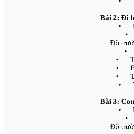
•
Bài 2: Đi h
•
•
Đô trưở
•
•
T
•
B
•
T
•
Bài 3: Con
•
•
Đô trưở