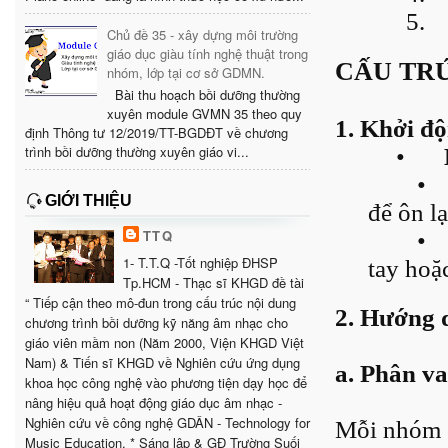
5.
Chủ đề 35 - xây dựng môi trường
giáo dục giàu tính nghệ thuật trong
CẤU TR
nhóm, lớp tại cơ sở GDMN.
Bài thu hoạch bồi dưỡng thường
xuyên module GVMN 35 theo quy
1. Khởi độ
định Thông tư 12/2019/TT-BGDĐT về chương
trình bồi dưỡng thường xuyên giáo vi...
•
•
GIỚI THIỆU
để ôn lạ
TTQ
•
1- T.T.Q -Tốt nghiệp ĐHSP
tay hoặ
Tp.HCM - Thạc sĩ KHGD đề tài
“ Tiếp cận theo mô-đun trong cấu trúc nội dung
2. Hướng 
chương trình bồi dưỡng kỹ năng âm nhạc cho
giáo viên mầm non (Năm 2000, Viện KHGD Việt
Nam) & Tiến sĩ KHGD về Nghiên cứu ứng dụng
a. Phân va
khoa học công nghệ vào phương tiện dạy học để
nâng hiệu quả hoạt động giáo dục âm nhạc -
Nghiên cứu về công nghệ GDÂN - Technology for
Mỗi nhóm c
Music Education. * Sáng lập & GĐ Trường Suối