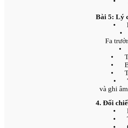
•
Bài 5: Lý 
•
•
Fa trưở
•
•
T
•
B
•
T
•
và ghi âm
4. Đối chi
•
•
•