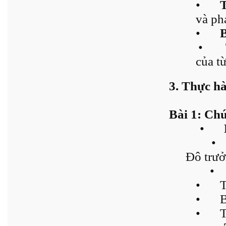
•
và ph
•
B
•
của t
3. Thực h
Bài 1: Chú
•
•
Đô trưở
•
•
T
•
B
•
T