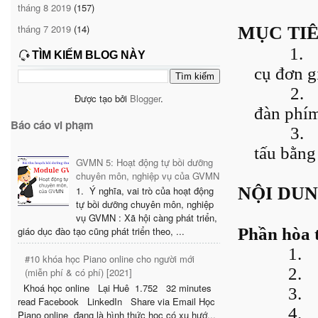
tháng 8 2019
(157)
tháng 7 2019
(14)
MỤC TI
1.
TÌM KIẾM BLOG NÀY
cụ đơn gi
2.
Được tạo bởi
Blogger
.
đàn phím
Báo cáo vi phạm
3.
tấu bằng
GVMN 5: Hoạt động tự bồi dưỡng
chuyên môn, nghiệp vụ của GVMN
NỘI DU
1. Ý nghĩa, vai trò của hoạt động
tự bồi dưỡng chuyên môn, nghiệp
vụ GVMN : Xã hội càng phát triển,
Phần hòa t
giáo dục đào tạo cũng phát triển theo, ...
1.
#10 khóa học Piano online cho người mới
2.
(miễn phí & có phí) [2021]
Khoá học online Lại Huê 1.752 32 minutes
3.
read Facebook LinkedIn Share via Email Học
4.
Piano online đang là hình thức học có xu hướ...