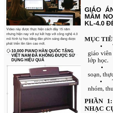
GIÁO Á
MẦM NO
KL-4.0 
Video này được thực hiện cách đây 15 năm
nhưng hiện nay với sự kết hợp với công nghệ 4.0
MỤC TIÊ
mô hình tự học bằng đàn phím sáng đang được
phát triển lên tầm cao mới.
•
10.000 PIANO HÀN QUỐC TẶNG
giáo viên
VIỆT NAM ĐÃ KHÔNG ĐƯỢC SỬ
lớp học.
DỤNG HIỆU QUẢ
•
soạn, thự
•
nhóm, thu
PHẦN 1
NHẠC C