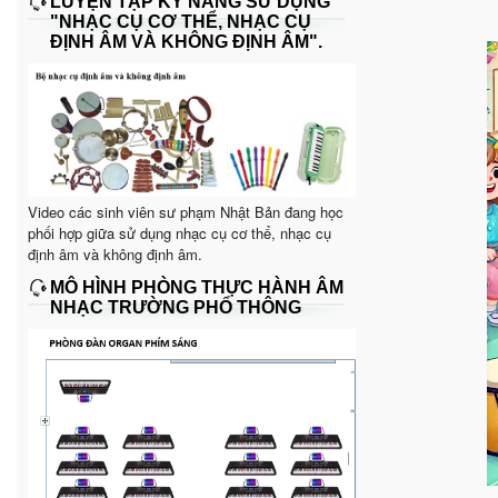
LUYỆN TẬP KỸ NĂNG SỬ DỤNG
"NHẠC CỤ CƠ THỂ, NHẠC CỤ
ĐỊNH ÂM VÀ KHÔNG ĐỊNH ÂM".
Video các sinh viên sư phạm Nhật Bản đang học
phối hợp giữa sử dụng nhạc cụ cơ thể, nhạc cụ
định âm và không định âm.
MÔ HÌNH PHÒNG THỰC HÀNH ÂM
NHẠC TRƯỜNG PHỔ THÔNG