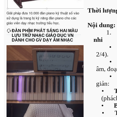
Thời lượng
Giải pháp đưa 10.000 đàn piano kỹ thuật số vào
sử dụng là trang bị kỹ năng đàn piano cho các
giáo viên dạy nhạc trường tiểu học.
Nội dung:
ĐÀN PHÍM PHÁT SÁNG HAI MẦU
1.
LƯU TRỮ NHẠC GIÁO DỤC VN
nhi
DÀNH CHO GV DẠY ÂM NHẠC
•
2/4).
•
âm, đoạ
•
giản:
•
(phác
•
B
•