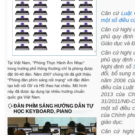
Căn cứ
Luật 
một số điều c
Căn cứ Nghị 
phủ quy định
Giáo dục và Đ
Căn cứ Nghị 
phủ quy định 
Tại Việt Nam, "Phòng Thực Hành Âm Nhạc"
Nghị định số
trong trường phổ thông thường chỉ là phòng được
đổi, bổ sung 
đặt 30-40 đàn. Năm 2007 chúng tôi đã giới thiệu
"Phòng đàn phím sáng nối mạng" với đặc điểm
năm 2006 của
tạo kết nối GV và HS theo hai chiều. Mô hình
điều của Luật
này đã được áp dụng tại nhiều trường chuẩn
2013 của Ch
quốc gia Việt Nam.
31/2011/NĐ-
ĐÀN PHÍM SÁNG HƯỚNG DẪN TỰ
một số điều 
HỌC KEYBOARD, PIANO
của Chính phủ
giáo dục;
Căn cứ Nghị