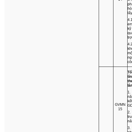
ph
hò
lấ
4.
em
kỹ
qu
trợ
4.
kh
mộ
ng
cô
Tổ
tì
th
là
1.
nă
kế
GVMN
G
15
2.
tr
nă
3.