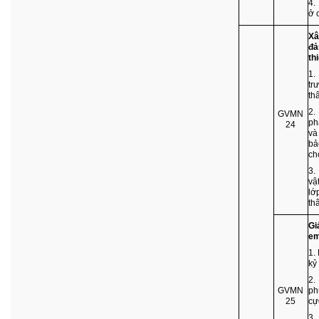
4.
ở 
Xâ
đả
th
1.
tr
th
2.
GVMN
ph
24
và
bả
ch
3.
vậ
lớ
th
Gi
em
1.
kỷ
2.
GVMN
ph
25
cự
3.