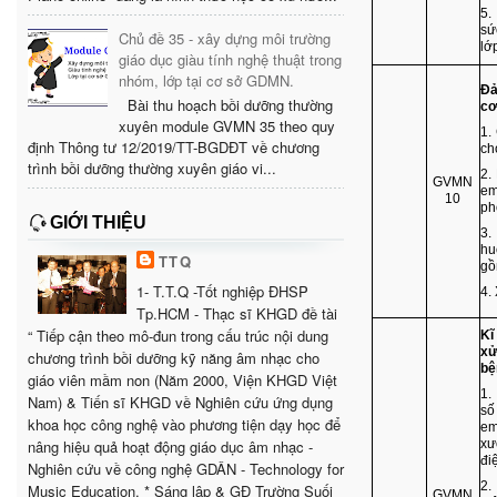
5.
sứ
Chủ đề 35 - xây dựng môi trường
lớ
giáo dục giàu tính nghệ thuật trong
nhóm, lớp tại cơ sở GDMN.
Đả
Bài thu hoạch bồi dưỡng thường
cơ
xuyên module GVMN 35 theo quy
1.
định Thông tư 12/2019/TT-BGDĐT về chương
ch
trình bồi dưỡng thường xuyên giáo vi...
2.
GVMN
em
10
ph
GIỚI THIỆU
3.
hu
TTQ
gồ
1- T.T.Q -Tốt nghiệp ĐHSP
4.
Tp.HCM - Thạc sĩ KHGD đề tài
“ Tiếp cận theo mô-đun trong cấu trúc nội dung
Kĩ
xử
chương trình bồi dưỡng kỹ năng âm nhạc cho
bệ
giáo viên mầm non (Năm 2000, Viện KHGD Việt
1.
Nam) & Tiến sĩ KHGD về Nghiên cứu ứng dụng
số
khoa học công nghệ vào phương tiện dạy học để
em
nâng hiệu quả hoạt động giáo dục âm nhạc -
xư
đi
Nghiên cứu về công nghệ GDÂN - Technology for
2.
Music Education. * Sáng lập & GĐ Trường Suối
GVMN