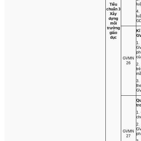
lu
Tiêu
chuẩn 3
4.
Xây
lu
dựng
G
môi
trường
Kĩ
giáo
GV
dục
1.
GV
ph
củ
GVMN
26
2.
tr
mầ
3.
th
GV
Qu
tr
1.
ch
2.
GV
GVMN
ph
27
3.