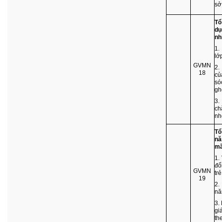
sở
Tổ
dụ
nh
1.
lớ
GVMN
2.
18
củ
só
gh
3.
ch
nh
Tổ
nă
m
1.
đố
GVMN
tr
19
2.
nă
3.
gi
th