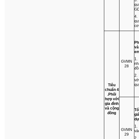
qu
G
4.
qu
cơ
Ph
và
e
1.
GVMN
nh
28
đồ
2.
vớ
qu
Tiêu
chuẩn 4
.Phối
hợp với
gia đình
và cộng
Tổ
đồng
gi
dự
1.
GVMN
và
29
2.