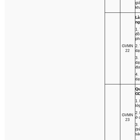
gi
kh
Là
ng
1.
đồ
ph
GVMN
2.
22
dạ
3.
dạ
đị
4.
dạ
Qu
G
1.
lớ
2.
GVMN
ở 
23
3.
(t
sác