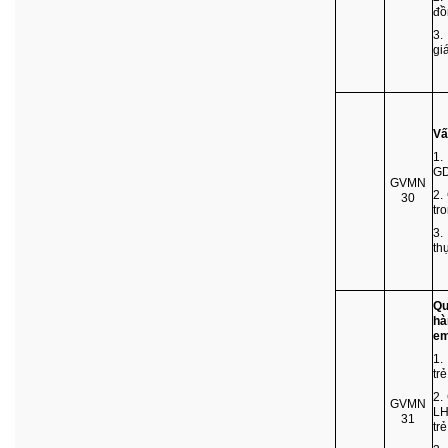
đồ
3.
gi
Vấ
1.
G
GVMN
2.
30
tr
3.
th
Qu
hà
em
1.
tr
2.
GVMN
LH
31
tr