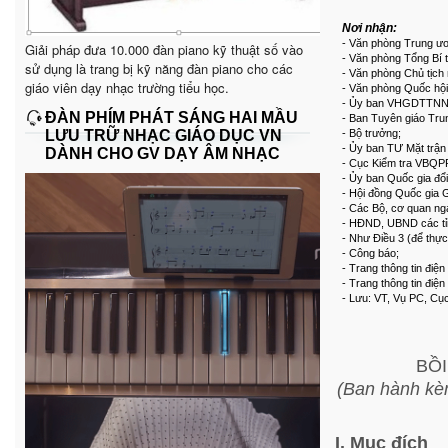
Nơi nhận:
- Văn phòng Trung ư
Giải pháp đưa 10.000 đàn piano kỹ thuật số vào
- Văn phòng Tổng Bí 
sử dụng là trang bị kỹ năng đàn piano cho các
- Văn phòng Chủ tịch
giáo viên dạy nhạc trường tiểu học.
- Văn phòng Quốc hội
- Ủy ban VHGDTTNNĐ
ĐÀN PHÍM PHÁT SÁNG HAI MẦU
- Ban Tuyên giáo Tru
LƯU TRỮ NHẠC GIÁO DỤC VN
- Bộ trưởng;
- Ủy ban TƯ Mặt trận
DÀNH CHO GV DẠY ÂM NHẠC
- Cục Kiểm tra VBQP
- Ủy ban Quốc gia đổi
- Hội đồng Quốc gia G
- Các Bộ, cơ quan ng
- HĐND, UBND các tỉn
- Như Điều 3 (để thực
- Công báo;
- Trang thông tin điệ
- Trang thông tin điệ
- Lưu: VT, Vụ PC, C
BỒ
(Ban hành kè
I. Mục đích