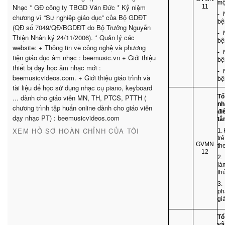
mộ
Nhạc * GĐ công ty TBGD Văn Đức * Kỷ niệm
11
- 
chương vì “Sự nghiệp giáo dục” của Bộ GDĐT
bệ
(QĐ số 7049/QĐ/BGDĐT do Bộ Trưởng Nguyễn
- 
Thiện Nhân ký 24/11/2006). * Quản lý các
bệ
website: + Thông tin về công nghệ và phương
- 
tiện giáo dục âm nhạc : beemusic.vn + Giới thiệu
bệ
thiết bị dạy học âm nhạc mới :
- 
beemusicvideos.com. + Giới thiệu giáo trình và
bệ
tài liệu để học sử dụng nhạc cụ piano, keyboard
... dành cho giáo viên MN, TH, PTCS, PTTH (
Tổ
nh
chương trình tập huấn online dành cho giáo viên
đi
dạy nhạc PT) : beemusicvideos.com
tâ
XEM HỒ SƠ HOÀN CHỈNH CỦA TÔI
1.
tr
GVMN
th
12
2.
là
th
3.
ph
gi
Tổ
vậ