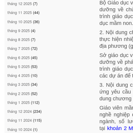
Bộ Giáo dục v
tháng 12 2025
(7)
dưỡng về chủ
tháng 11 2025
(44)
trình giáo d
tháng 10 2025
(36)
dục mầm non
tháng 9 2025
(4)
2. Nội dung c
thực hiện nhi
tháng 8 2025
(7)
địa phương (g
tháng 7 2025
(72)
Sở giáo dục v
tháng 6 2025
(45)
dưỡng về phá
tháng 5 2025
(53)
trình giáo d
các dự án để 
tháng 4 2025
(10)
tháng 3 2025
(34)
3. Nội dung 
ứng yêu cầu v
tháng 2 2025
(52)
dung chương t
tháng 1 2025
(112)
Giáo viên mầ
tháng 12 2024
(234)
nghề nghiệp 
tháng 11 2024
(115)
ngành, số l
tại
khoản 2 M
tháng 10 2024
(1)