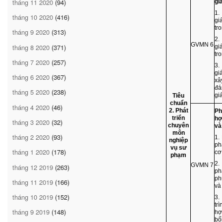
tháng 11 2020
(94)
gi
1.
tháng 10 2020
(416)
gi
tr
tháng 9 2020
(313)
2.
GVMN 6
tháng 8 2020
(371)
gi
tr
tháng 7 2020
(257)
3.
gi
tháng 6 2020
(367)
xâ
đá
tháng 5 2020
(238)
gi
Tiêu
chuẩn
tháng 4 2020
(46)
2. Phát
Ph
triển
hợ
tháng 3 2020
(32)
chuyên
và
môn
tháng 2 2020
(93)
1.
nghiệp
ph
vụ sư
tháng 1 2020
(178)
cơ
phạm
2.
GVMN 7
tháng 12 2019
(263)
ph
ph
tháng 11 2019
(166)
và
tháng 10 2019
(152)
3.
tr
tháng 9 2019
(148)
hợ
bố