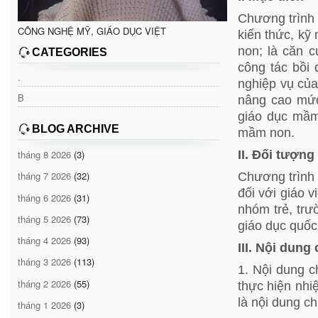
Chương trình
CÔNG NGHỆ MỸ, GIÁO DỤC VIỆT
kiến thức, kỹ
non; là căn c
CATEGORIES
công tác bồi
.
nghiệp vụ của
B
nâng cao mức
giáo dục mầm
BLOG ARCHIVE
mầm non.
II. Đối tượn
tháng 8 2026
(3)
Chương trình
tháng 7 2026
(32)
đối với giáo 
tháng 6 2026
(31)
nhóm trẻ, tr
tháng 5 2026
(73)
giáo dục quốc
tháng 4 2026
(93)
III. Nội dun
tháng 3 2026
(113)
1. Nội dung c
tháng 2 2026
(55)
thực hiện nh
là nội dung c
tháng 1 2026
(3)