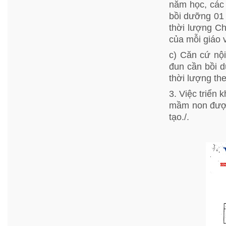
năm học, các 
bồi dưỡng 01
thời lượng C
của mỗi giáo 
c) Căn cứ nộ
đun cần bồi 
thời lượng th
3. Việc triển
mầm non được
tạo./.