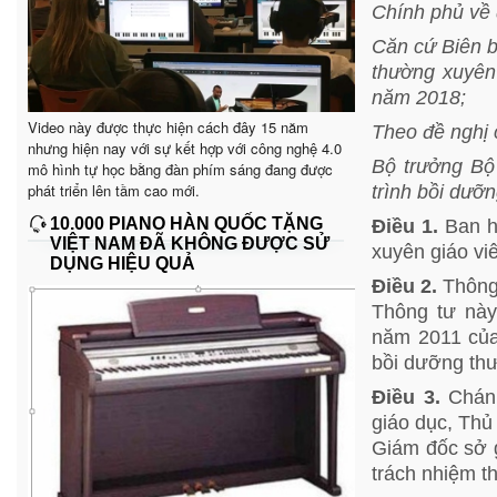
Chính phủ về 
Căn cứ Biên b
thường xuyên
năm 2018;
Video này được thực hiện cách đây 15 năm
Theo đề nghị 
nhưng hiện nay với sự kết hợp với công nghệ 4.0
Bộ trưởng Bộ
mô hình tự học bằng đàn phím sáng đang được
phát triển lên tầm cao mới.
trình bồi dưỡ
10.000 PIANO HÀN QUỐC TẶNG
Điều 1.
Ban h
VIỆT NAM ĐÃ KHÔNG ĐƯỢC SỬ
xuyên giáo v
DỤNG HIỆU QUẢ
Điều 2.
Thông
Thông tư này
năm 2011 của
bồi dưỡng th
Điều 3.
Chán
giáo dục, Thủ
Giám đốc sở g
trách nhiệm th