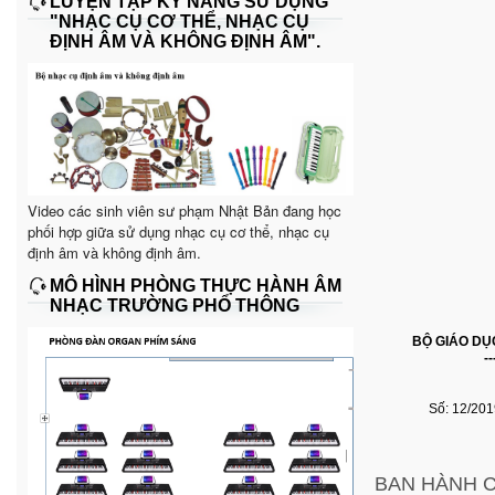
LUYỆN TẬP KỸ NĂNG SỬ DỤNG
"NHẠC CỤ CƠ THỂ, NHẠC CỤ
ĐỊNH ÂM VÀ KHÔNG ĐỊNH ÂM".
Video các sinh viên sư phạm Nhật Bản đang học
phối hợp giữa sử dụng nhạc cụ cơ thể, nhạc cụ
định âm và không định âm.
MÔ HÌNH PHÒNG THỰC HÀNH ÂM
NHẠC TRƯỜNG PHỔ THÔNG
BỘ GIÁO DỤ
--
Số: 12/20
BAN HÀNH 