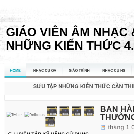
GIÁO VIÊN ÂM NHẠC 
NHỮNG KIẾN THỨC 4.
HOME
NHẠC CỤ GV
GIÁO TRÌNH
NHẠC CỤ HS
SƯU TẬP NHỮNG KIẾN THỨC CẦN THIẾ
LIÊN HỆ
BAN HÀ
THƯỜNG
tháng 1 