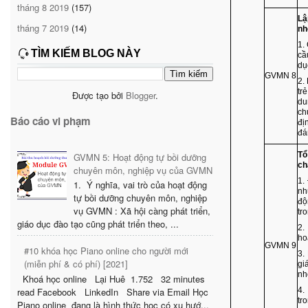
tháng 8 2019
(157)
Lậ
tháng 7 2019
(14)
nh
1.
TÌM KIẾM BLOG NÀY
cầ
dụ
GVMN 8
2.
tr
Được tạo bởi
Blogger
.
du
ch
Báo cáo vi phạm
đị
đá
Tổ
GVMN 5: Hoạt động tự bồi dưỡng
ch
chuyên môn, nghiệp vụ của GVMN
1.
1. Ý nghĩa, vai trò của hoạt động
nh
tự bồi dưỡng chuyên môn, nghiệp
độ
vụ GVMN : Xã hội càng phát triển,
tr
giáo dục đào tạo cũng phát triển theo, ...
2.
ho
GVMN 9
#10 khóa học Piano online cho người mới
3.
(miễn phí & có phí) [2021]
gi
nh
Khoá học online Lại Huê 1.752 32 minutes
4.
read Facebook LinkedIn Share via Email Học
tr
Piano online đang là hình thức học có xu hướ...