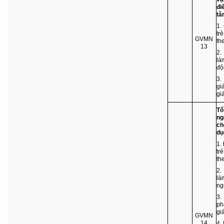
đi
tâ
1.
tr
GVMN
th
13
2.
là
độ
3.
gi
gi
Tổ
ng
ch
dụ
1.
tr
th
2.
là
ng
3.
ph
gi
GVMN
14
4.