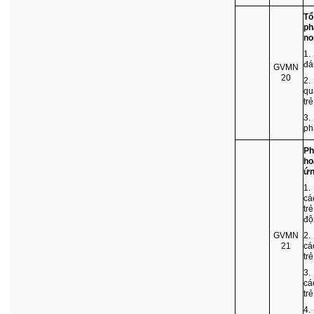
Tổ
ph
no
1.
đá
GVMN
20
2.
qu
tr
3.
ph
Ph
ho
ứn
1.
cá
tr
độn
GVMN
2.
21
cá
tr
3.
cá
tr
4.