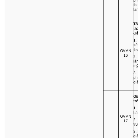
ph
th
là
Tổ
th
đi
1.
tr
th
GVMN
16
2.
là
mỹ
3.
ph
gi
Gi
tr
1.
bả
GVMN
2.
17
tr
3.
gi