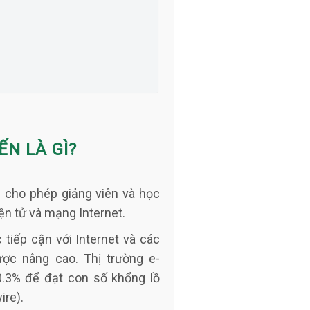
N LÀ GÌ?
g cho phép giảng viên và học
iện tử và mạng Internet.
tiếp cận với Internet v
à
các
c nâng cao. Thị trường e-
0.3% để đạt con số khổng lồ
ire).