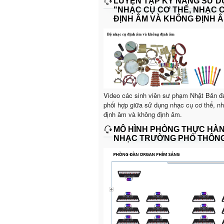
LUYỆN TẬP KỸ NĂNG SỬ 
"NHẠC CỤ CƠ THỂ, NHẠC 
ĐỊNH ÂM VÀ KHÔNG ĐỊNH Â
Video các sinh viên sư phạm Nhật Bản đ
phối hợp giữa sử dụng nhạc cụ cơ thể, n
định âm và không định âm.
MÔ HÌNH PHÒNG THỰC HÀ
NHẠC TRƯỜNG PHỔ THÔN