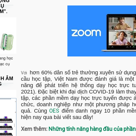
DỤNG
CỤ
M".
ang học
hạc cụ
hơn 60% dân số trẻ thường xuyên sử dụng 
Với
NH ÂM
cầu học tập, Việt Nam được đánh giá là một 
G
năng để phát triển hệ thống dạy học trực t
2021). Đặc biệt khi đại dịch COVID-19 làm tha
tập, các phần mềm dạy học trực tuyến được áp
chức, doanh nghiệp như một phương pháp học
OES
quả. Cùng
điểm danh ngay 10 phần mề
hiện nay qua bài viết sau đây!
Xem thêm:
Những tính năng hàng đầu của phần