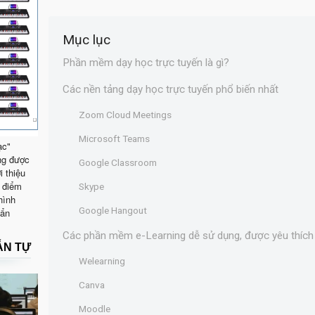
Mục lục
Phần mềm dạy học trực tuyến là gì?
Các nền tảng dạy học trực tuyến phổ biến nhất
Zoom Cloud Meetings
Microsoft Teams
ạc"
ng được
Google Classroom
i thiệu
 điểm
Skype
hình
Google Hangout
uẩn
Các phần mềm e-Learning dễ sử dụng, được yêu thích
ẪN TỰ
Welearning
Canva
Moodle