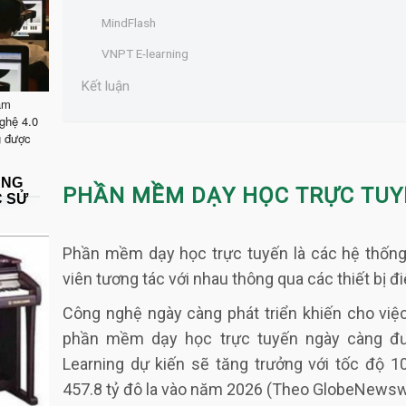
MindFlash
VNPT E-learning
Kết luận
ăm
ghệ 4.0
g được
ẶNG
PHẦN MỀM DẠY HỌC TRỰC TUYẾ
C SỬ
Phần mềm dạy học trực tuyến
là các hệ thốn
viên tương tác với nhau thông qua các thiết bị đ
Công nghệ ngày càng phát triển khiến cho việc 
phần mềm dạy học trực tuyến ngày càng đượ
Learning dự kiến sẽ tăng trưởng với tốc độ 1
457.8 tỷ đô la vào năm 2026 (Theo GlobeNewsw