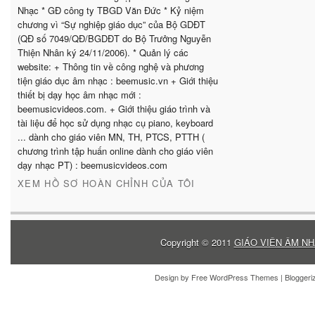
Nhạc * GĐ công ty TBGD Văn Đức * Kỷ niệm
chương vì “Sự nghiệp giáo dục” của Bộ GDĐT
(QĐ số 7049/QĐ/BGDĐT do Bộ Trưởng Nguyễn
Thiện Nhân ký 24/11/2006). * Quản lý các
website: + Thông tin về công nghệ và phương
tiện giáo dục âm nhạc : beemusic.vn + Giới thiệu
thiết bị dạy học âm nhạc mới :
beemusicvideos.com. + Giới thiệu giáo trình và
tài liệu để học sử dụng nhạc cụ piano, keyboard
... dành cho giáo viên MN, TH, PTCS, PTTH (
chương trình tập huấn online dành cho giáo viên
dạy nhạc PT) : beemusicvideos.com
XEM HỒ SƠ HOÀN CHỈNH CỦA TÔI
Copyright © 2011
GIÁO VIÊN ÂM NH
Design by
Free WordPress Themes
| Blogger