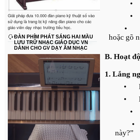
•
•
Giải pháp đưa 10.000 đàn piano kỹ thuật số vào
sử dụng là trang bị kỹ năng đàn piano cho các
•
giáo viên dạy nhạc trường tiểu học.
hoặc gõ n
ĐÀN PHÍM PHÁT SÁNG HAI MẦU
LƯU TRỮ NHẠC GIÁO DỤC VN
DÀNH CHO GV DẠY ÂM NHẠC
B. Hoạt độ
1. Lắng n
•
•
•
•
này?”