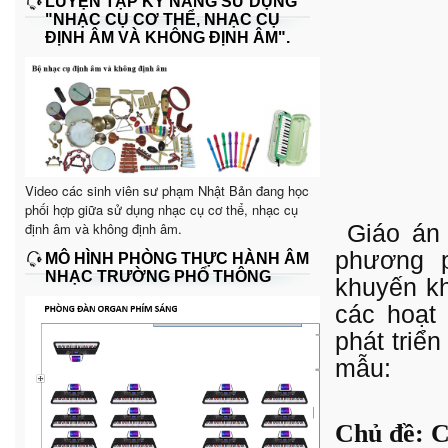
LUYỆN TẬP KỸ NĂNG SỬ DỤNG
"NHẠC CỤ CƠ THỂ, NHẠC CỤ
ĐỊNH ÂM VÀ KHÔNG ĐỊNH ÂM".
Video các sinh viên sư phạm Nhật Bản đang học
phối hợp giữa sử dụng nhạc cụ cơ thể, nhạc cụ
định âm và không định âm.
Giáo án
phương p
MÔ HÌNH PHÒNG THỰC HÀNH ÂM
NHẠC TRƯỜNG PHỔ THÔNG
khuyến kh
các hoạt
phát triển
mẫu:
Chủ đề: 