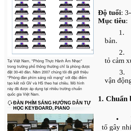
Độ tuổi
: 3
Mục tiêu
:
1.
bản.
2.
tỏ cảm x
Tại Việt Nam, "Phòng Thực Hành Âm Nhạc"
trong trường phổ thông thường chỉ là phòng được
3.
đặt 30-40 đàn. Năm 2007 chúng tôi đã giới thiệu
"Phòng đàn phím sáng nối mạng" với đặc điểm
vận động
tạo kết nối GV và HS theo hai chiều. Mô hình
này đã được áp dụng tại nhiều trường chuẩn
quốc gia Việt Nam.
1. Chuẩn 
ĐÀN PHÍM SÁNG HƯỚNG DẪN TỰ
HỌC KEYBOARD, PIANO
•
tố gây nh