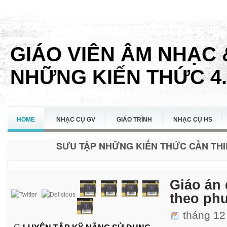
GIÁO VIÊN ÂM NHẠC 
NHỮNG KIẾN THỨC 4.
HOME
NHẠC CỤ GV
GIÁO TRÌNH
NHẠC CỤ HS
SƯU TẬP NHỮNG KIẾN THỨC CẦN THIẾ
LIÊN HỆ
Giáo án
theo ph
tháng 12