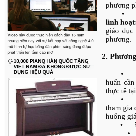
phương p
•
linh hoạt
giáo dục 
Video này được thực hiện cách đây 15 năm
phương.
nhưng hiện nay với sự kết hợp với công nghệ 4.0
mô hình tự học bằng đàn phím sáng đang được
phát triển lên tầm cao mới.
2. Phương
10.000 PIANO HÀN QUỐC TẶNG
VIỆT NAM ĐÃ KHÔNG ĐƯỢC SỬ
DỤNG HIỆU QUẢ
•
huấn cần
thực tế tạ
•
tham gia 
huống giá
•
•