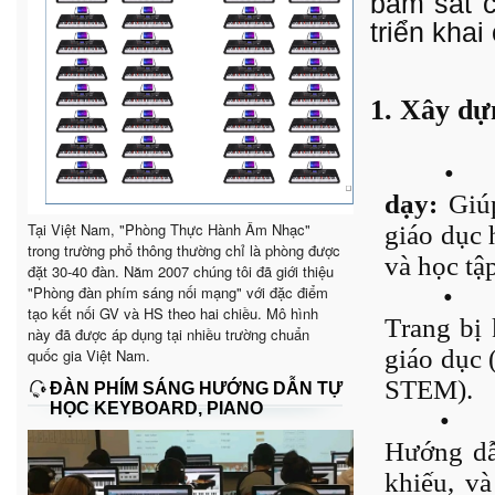
bám sát c
triển khai
1. Xây dự
•
dạy:
Giúp
Tại Việt Nam, "Phòng Thực Hành Âm Nhạc"
giáo dục 
trong trường phổ thông thường chỉ là phòng được
và học tậ
đặt 30-40 đàn. Năm 2007 chúng tôi đã giới thiệu
"Phòng đàn phím sáng nối mạng" với đặc điểm
•
tạo kết nối GV và HS theo hai chiều. Mô hình
Trang bị
này đã được áp dụng tại nhiều trường chuẩn
giáo dục 
quốc gia Việt Nam.
STEM).
ĐÀN PHÍM SÁNG HƯỚNG DẪN TỰ
HỌC KEYBOARD, PIANO
•
Hướng dẫ
khiếu, và