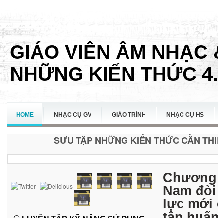
GIÁO VIÊN ÂM NHẠC 
NHỮNG KIẾN THỨC 4.
HOME
NHẠC CỤ GV
GIÁO TRÌNH
NHẠC CỤ HS
SƯU TẬP NHỮNG KIẾN THỨC CẦN THIẾ
LIÊN HỆ
Chương 
Nam đòi 
lực mới
tập huấn