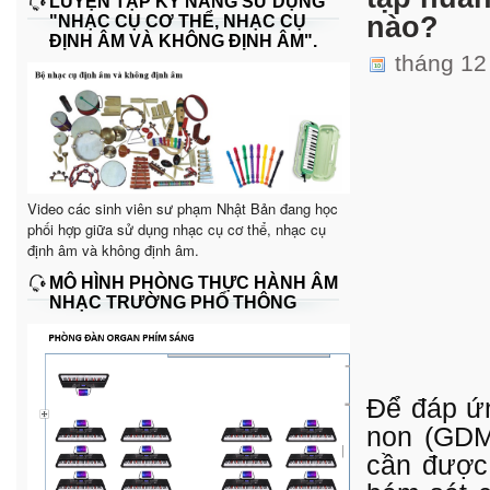
LUYỆN TẬP KỸ NĂNG SỬ DỤNG
nào?
"NHẠC CỤ CƠ THỂ, NHẠC CỤ
ĐỊNH ÂM VÀ KHÔNG ĐỊNH ÂM".
tháng 12
Video các sinh viên sư phạm Nhật Bản đang học
phối hợp giữa sử dụng nhạc cụ cơ thể, nhạc cụ
định âm và không định âm.
MÔ HÌNH PHÒNG THỰC HÀNH ÂM
NHẠC TRƯỜNG PHỔ THÔNG
Để đáp ứ
non (GDM
cần được 