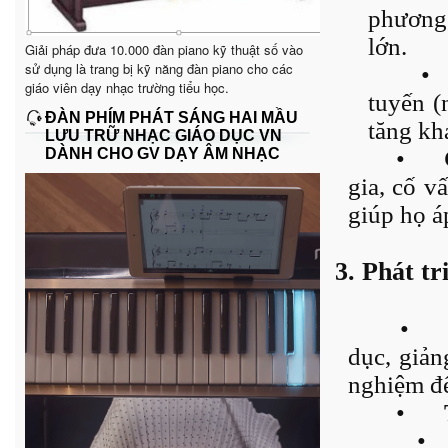
phương,
lớn.
Giải pháp đưa 10.000 đàn piano kỹ thuật số vào
sử dụng là trang bị kỹ năng đàn piano cho các
•
giáo viên dạy nhạc trường tiểu học.
tuyến (
ĐÀN PHÍM PHÁT SÁNG HAI MẦU
tăng kh
LƯU TRỮ NHẠC GIÁO DỤC VN
DÀNH CHO GV DẠY ÂM NHẠC
•
gia, cố vấ
giúp họ á
3. Phát tr
•
dục, giản
nghiệm để
•
•