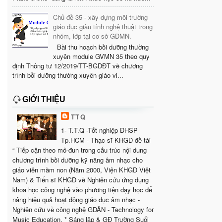
Chủ đề 35 - xây dựng môi trường
giáo dục giàu tính nghệ thuật trong
nhóm, lớp tại cơ sở GDMN.
Bài thu hoạch bồi dưỡng thường
xuyên module GVMN 35 theo quy
định Thông tư 12/2019/TT-BGDĐT về chương
trình bồi dưỡng thường xuyên giáo vi...
GIỚI THIỆU
TTQ
1- T.T.Q -Tốt nghiệp ĐHSP
Tp.HCM - Thạc sĩ KHGD đề tài
“ Tiếp cận theo mô-đun trong cấu trúc nội dung
chương trình bồi dưỡng kỹ năng âm nhạc cho
giáo viên mầm non (Năm 2000, Viện KHGD Việt
Nam) & Tiến sĩ KHGD về Nghiên cứu ứng dụng
khoa học công nghệ vào phương tiện dạy học để
nâng hiệu quả hoạt động giáo dục âm nhạc -
Nghiên cứu về công nghệ GDÂN - Technology for
Music Education. * Sáng lập & GĐ Trường Suối