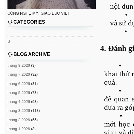
nội dun
CÔNG NGHỆ MỸ, GIÁO DỤC VIỆT
•
và sử d
CATEGORIES
•
.
B
4. Đánh g
BLOG ARCHIVE
•
tháng 8 2026
(3)
khai thử 
tháng 7 2026
(32)
quả.
tháng 6 2026
(31)
•
tháng 5 2026
(73)
để quan s
tháng 4 2026
(93)
đưa ra góp
tháng 3 2026
(113)
•
tháng 2 2026
(55)
mới học 
tháng 1 2026
(3)
sinh và đ