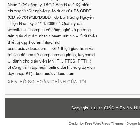
Nhạc * GĐ công ty TBGD Văn Đức * Kỷ niệm
chương vì “Sự nghiệp giáo dục” của Bộ GDĐT
(QĐ số 7049/QĐ/BGDĐT do Bộ Trưởng Nguyễn
Thiện Nhân ký 24/11/2006). * Quản lý các
website: + Thông tin về công nghệ và phương
tiện giáo dục âm nhạc : beemusic.vn + Giới thiệu
thiết bị dạy học âm nhạc mới :
beemusicvideos.com. + Giới thiệu giáo trình và
tài liệu để học sử dụng nhạc cụ piano, keyboard
... dành cho giáo viên MN, TH, PTCS, PTTH (
chương trình tập huấn online dành cho giáo viên
dạy nhạc PT) : beemusicvideos.com
XEM HỒ SƠ HOÀN CHỈNH CỦA TÔI
Copyright © 2011
GIÁO VIÊN ÂM NH
Design by
Free WordPress Themes
| Blogger