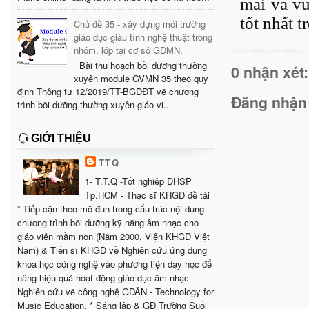
mái và vu
tốt nhất 
Chủ đề 35 - xây dựng môi trường
giáo dục giàu tính nghệ thuật trong
nhóm, lớp tại cơ sở GDMN.
Bài thu hoạch bồi dưỡng thường
0 nhận xét:
xuyên module GVMN 35 theo quy
định Thông tư 12/2019/TT-BGDĐT về chương
Đăng nhận
trình bồi dưỡng thường xuyên giáo vi...
GIỚI THIỆU
TTQ
1- T.T.Q -Tốt nghiệp ĐHSP
Tp.HCM - Thạc sĩ KHGD đề tài
“ Tiếp cận theo mô-đun trong cấu trúc nội dung
chương trình bồi dưỡng kỹ năng âm nhạc cho
giáo viên mầm non (Năm 2000, Viện KHGD Việt
Nam) & Tiến sĩ KHGD về Nghiên cứu ứng dụng
khoa học công nghệ vào phương tiện dạy học để
nâng hiệu quả hoạt động giáo dục âm nhạc -
Nghiên cứu về công nghệ GDÂN - Technology for
Music Education. * Sáng lập & GĐ Trường Suối