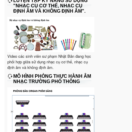
LUYỆN TẬP KỸ NĂNG SỬ DỤNG
"NHẠC CỤ CƠ THỂ, NHẠC CỤ
ĐỊNH ÂM VÀ KHÔNG ĐỊNH ÂM".
Video các sinh viên sư phạm Nhật Bản đang học
phối hợp giữa sử dụng nhạc cụ cơ thể, nhạc cụ
định âm và không định âm.
MÔ HÌNH PHÒNG THỰC HÀNH ÂM
NHẠC TRƯỜNG PHỔ THÔNG