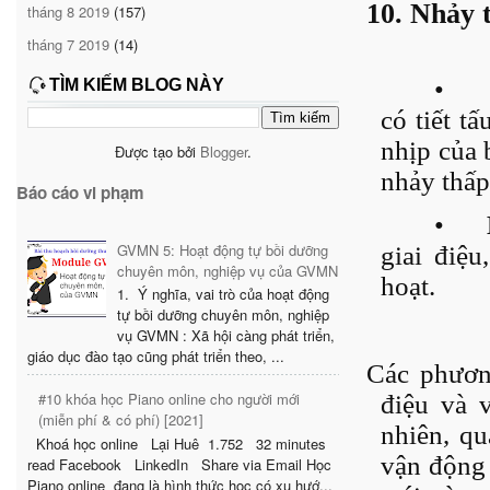
10. Nhảy 
tháng 8 2019
(157)
tháng 7 2019
(14)
•
TÌM KIẾM BLOG NÀY
có tiết t
nhịp của 
Được tạo bởi
Blogger
.
nhảy thấp
Báo cáo vi phạm
•
GVMN 5: Hoạt động tự bồi dưỡng
giai điệ
chuyên môn, nghiệp vụ của GVMN
hoạt.
1. Ý nghĩa, vai trò của hoạt động
tự bồi dưỡng chuyên môn, nghiệp
vụ GVMN : Xã hội càng phát triển,
giáo dục đào tạo cũng phát triển theo, ...
Các phương
#10 khóa học Piano online cho người mới
điệu và 
(miễn phí & có phí) [2021]
nhiên, qu
Khoá học online Lại Huê 1.752 32 minutes
vận động 
read Facebook LinkedIn Share via Email Học
Piano online đang là hình thức học có xu hướ...