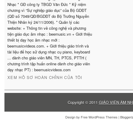
Nhạc * GĐ công ty TBGD Văn Đức * Kỷ niệm
chương vì “Sự nghiệp giáo dục” của Bộ GDĐT
(QĐ số 7049/QĐ/BGDĐT do Bộ Trưởng Nguyễn
Thiện Nhân ký 24/11/2006). * Quản lý các
website: + Thông tin về công nghệ và phương
tiện giáo dục âm nhạc : beemusic.vn + Giới thiệu
thiết bị dạy học âm nhạc mới :
beemusicvideos.com. + Giới thiệu giáo trình và
tài liệu để học sử dụng nhạc cụ piano, keyboard
... dành cho giáo viên MN, TH, PTCS, PTTH (
chương trình tập huấn online dành cho giáo viên
dạy nhạc PT) : beemusicvideos.com
XEM HỒ SƠ HOÀN CHỈNH CỦA TÔI
Copyright © 2011
GIÁO VIÊN ÂM NH
Design by
Free WordPress Themes
| Blogger