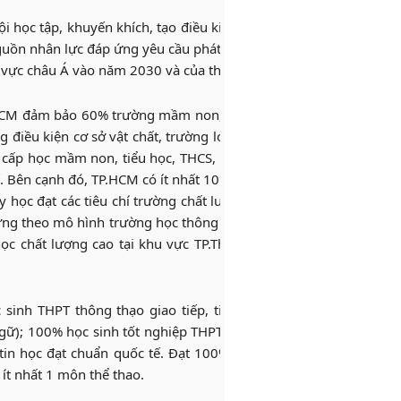
 học tập, khuyến khích, tạo điều kiện công bằng và thuận lợi đ
guồn nhân lực đáp ứng yêu cầu phát triển kinh tế-văn hóa-xã hội
hu vực châu Á vào năm 2030 và của thế giới vào năm 2045.
.HCM đảm bảo 60% trường mầm non, 80% trường tiểu học, 70% 
điều kiện cơ sở vật chất, trường lớp đạt chuẩn quốc gia. Mỗi q
i cấp học mầm non, tiểu học, THCS, THPT thực hiện chương trình
ế. Bên cạnh đó, TP.HCM có ít nhất 10 trường THPT, THPT chuyên v
ạy học đạt các tiêu chí trường chất lượng cao trường tiên tiến, h
ựng theo mô hình trường học thông minh. Thành phố đặt mục ti
ọc chất lượng cao tại khu vực
TP.Thủ Đức
, H.Bình Chánh và H.
.
sinh THPT thông thạo giao tiếp, tiếp cận học tập bằng ngoại
gữ); 100% học sinh tốt nghiệp THPT có trình độ ứng dụng công
 tin học đạt chuẩn quốc tế. Đạt 100% học sinh phổ thông biết ch
ít nhất 1 môn thể thao.