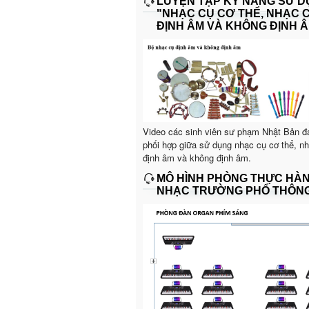
LUYỆN TẬP KỸ NĂNG SỬ 
"NHẠC CỤ CƠ THỂ, NHẠC 
ĐỊNH ÂM VÀ KHÔNG ĐỊNH Â
Video các sinh viên sư phạm Nhật Bản đ
phối hợp giữa sử dụng nhạc cụ cơ thể, n
định âm và không định âm.
MÔ HÌNH PHÒNG THỰC HÀ
NHẠC TRƯỜNG PHỔ THÔN