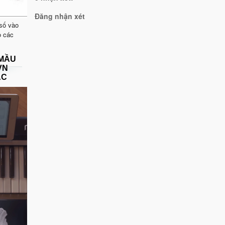
Đăng nhận xét
 số vào
o các
 MẦU
VN
ẠC