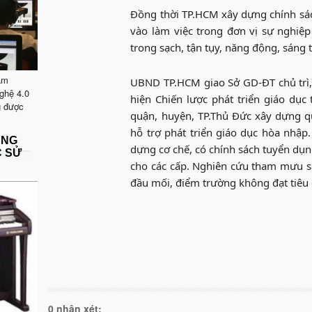
Đồng thời TP.HCM xây dựng chính sách
vào làm việc trong đơn vị sự nghiệp
trong sạch, tận tụy, năng động, sáng 
ăm
UBND TP.HCM giao Sở GD-ĐT chủ trì,
ghệ 4.0
hiện Chiến lược phát triển giáo dục
g được
quận, huyện,
TP.Thủ Đức
xây dựng qu
hỗ trợ phát triển giáo dục hòa nhập
ẶNG
dựng cơ chế, có chính sách tuyển dụn
C SỬ
cho các cấp. Nghiên cứu tham mưu s
đầu mối, điểm trường không đạt tiêu 
0 nhận xét: