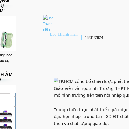
DỤNG
CỤ
M".
Báo Thanh niên
18/01/2024
ang học
hạc cụ
NH ÂM
G
Giáo viên và học sinh Trường THPT N
mô hình trường tiên tiến hội nhập qu
Trong chiến lược phát triển giáo dục
đại, hội nhập, trung tâm GD-ĐT chấ
triển và chất lượng giáo dục.