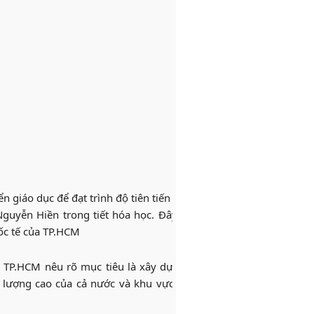
guyễn Hiền trong tiết hóa học. Đây là một trong 3 trường THP
ốc tế của TP.HCM
, TP.HCM nêu rõ mục tiêu là xây dựng nền giáo dục, đào tạo tiên
t lượng cao của cả nước và khu vực châu Á; bảo đảm sự hài hò