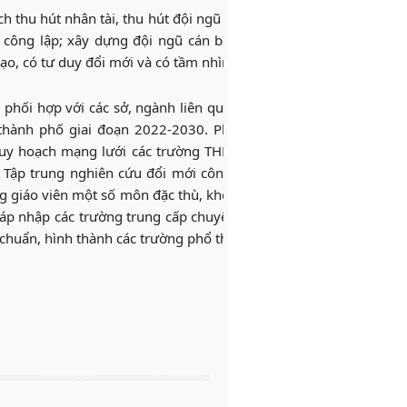
 thu hút nhân tài, thu hút đội ngũ lao động có chuyên môn, ngh
 công lập; xây dựng đội ngũ cán bộ, công chức, viên chức chu
tạo, có tư duy đổi mới và có tầm nhìn chiến lược.
 phối hợp với các sở, ngành liên quan, UBND quận, huyện,
TP.T
 thành phố giai đoạn 2022-2030. Phối hợp với và các sở, ngành
y hoạch mạng lưới các trường THPT, THCS, tiểu học, mầm non
. Tập trung nghiên cứu đổi mới công tác tuyển dụng giáo viên c
g giáo viên một số môn đặc thù, khó tuyển dụng kịp thời, phục v
áp nhập các trường trung cấp chuyên nghiệp vào trường cao đẳ
chuẩn, hình thành các trường phổ thông nhiều cấp học.