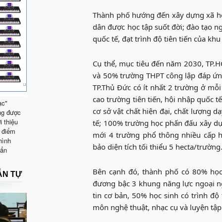
Thành phố hướng đến xây dựng xã hội
dân được học tập suốt đời; đào tạo n
quốc tế, đạt trình độ tiên tiến của k
Cụ thể, mục tiêu đến năm 2030, TP
và 50% trường THPT công lập đáp ứng 
TP.Thủ Đức có ít nhất 2 trường ở mỗ
cao trường tiên tiến, hội nhập quốc t
ạc"
cơ sở vật chất hiện đại, chất lượng d
ng được
i thiệu
tế; 100% trường học phấn đấu xây d
 điểm
mới 4 trường phổ thông nhiều cấp h
hình
bảo diện tích tối thiểu 5 hecta/trường
uẩn
Bên cạnh đó, thành phố có 80% học 
ẪN TỰ
đương bậc 3 khung năng lực ngoại n
tin cơ bản, 50% học sinh có trình độ
môn nghệ thuật, nhạc cụ và luyện tập 