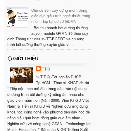
Chủ đề 35 - xây dựng môi trường
giáo dục giàu tính nghệ thuật trong
nhóm, lớp tại cơ sở GDMN.
Bài thu hoạch bồi dưỡng thường
xuyên module GVMN 35 theo quy
định Thông tư 12/2019/TT-BGDĐT về chương
trình bồi dưỡng thường xuyên giáo vi...
GIỚI THIỆU
TTQ
1- T.T.Q -Tốt nghiệp ĐHSP
Tp.HCM - Thạc sĩ KHGD đề tài
“ Tiếp cận theo mô-đun trong cấu trúc nội dung
chương trình bồi dưỡng kỹ năng âm nhạc cho
giáo viên mầm non (Năm 2000, Viện KHGD Việt
Nam) & Tiến sĩ KHGD về Nghiên cứu ứng dụng
khoa học công nghệ vào phương tiện dạy học để
nâng hiệu quả hoạt động giáo dục âm nhạc -
Nghiên cứu về công nghệ GDÂN - Technology for
Music Education. * Sáng lập & GĐ Trường Suối