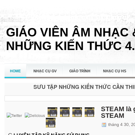
GIÁO VIÊN ÂM NHẠC 
NHỮNG KIẾN THỨC 4.
HOME
NHẠC CỤ GV
GIÁO TRÌNH
NHẠC CỤ HS
SƯU TẬP NHỮNG KIẾN THỨC CẦN THIẾ
LIÊN HỆ
STEAM là g
STEAM
tháng 4 30, 