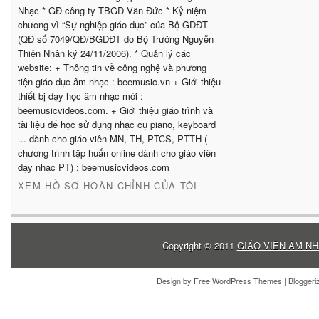
Nhạc * GĐ công ty TBGD Văn Đức * Kỷ niệm
chương vì “Sự nghiệp giáo dục” của Bộ GDĐT
(QĐ số 7049/QĐ/BGDĐT do Bộ Trưởng Nguyễn
Thiện Nhân ký 24/11/2006). * Quản lý các
website: + Thông tin về công nghệ và phương
tiện giáo dục âm nhạc : beemusic.vn + Giới thiệu
thiết bị dạy học âm nhạc mới :
beemusicvideos.com. + Giới thiệu giáo trình và
tài liệu để học sử dụng nhạc cụ piano, keyboard
... dành cho giáo viên MN, TH, PTCS, PTTH (
chương trình tập huấn online dành cho giáo viên
dạy nhạc PT) : beemusicvideos.com
XEM HỒ SƠ HOÀN CHỈNH CỦA TÔI
Copyright © 2011
GIÁO VIÊN ÂM NH
Design by
Free WordPress Themes
| Blogger