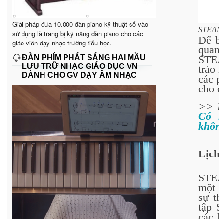
Giải pháp đưa 10.000 đàn piano kỹ thuật số vào
STEAM
sử dụng là trang bị kỹ năng đàn piano cho các
Để b
giáo viên dạy nhạc trường tiểu học.
quan
ĐÀN PHÍM PHÁT SÁNG HAI MẦU
STE
LƯU TRỮ NHẠC GIÁO DỤC VN
trào
DÀNH CHO GV DẠY ÂM NHẠC
các 
cho 
>> B
Có 
khô
Lịc
STEA
một 
sự t
tập 
các 