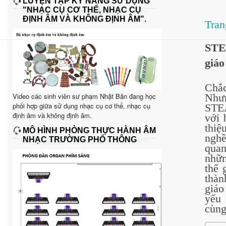
LUYỆN TẬP KỸ NĂNG SỬ DỤNG
"NHẠC CỤ CƠ THỂ, NHẠC CỤ
ĐỊNH ÂM VÀ KHÔNG ĐỊNH ÂM".
Tran
STE
giá
Chắc
Video các sinh viên sư phạm Nhật Bản đang học
Nhưn
phối hợp giữa sử dụng nhạc cụ cơ thể, nhạc cụ
STE
định âm và không định âm.
với 
thiệ
MÔ HÌNH PHÒNG THỰC HÀNH ÂM
ngh
NHẠC TRƯỜNG PHỔ THÔNG
quan
nhữn
thế 
thàn
giáo
yếu
cùng