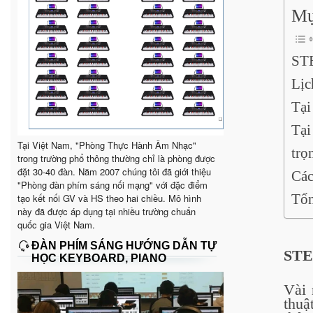
Mụ
STE
Lịc
Tại
Tại
Tại Việt Nam, "Phòng Thực Hành Âm Nhạc"
trọ
trong trường phổ thông thường chỉ là phòng được
đặt 30-40 đàn. Năm 2007 chúng tôi đã giới thiệu
Các
"Phòng đàn phím sáng nối mạng" với đặc điểm
Tổn
tạo kết nối GV và HS theo hai chiều. Mô hình
này đã được áp dụng tại nhiều trường chuẩn
quốc gia Việt Nam.
ĐÀN PHÍM SÁNG HƯỚNG DẪN TỰ
STE
HỌC KEYBOARD, PIANO
Vài 
thuậ