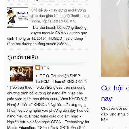
Chủ đề 35 - xây dựng môi trường
giáo dục giàu tính nghệ thuật trong
nhóm, lớp tại cơ sở GDMN.
Bài thu hoạch bồi dưỡng thường
xuyên module GVMN 35 theo quy
định Thông tư 12/2019/TT-BGDĐT về chương
trình bồi dưỡng thường xuyên giáo vi...
GIỚI THIỆU
TTQ
1- T.T.Q -Tốt nghiệp ĐHSP
Tp.HCM - Thạc sĩ KHGD đề tài
Cơ hội c
“ Tiếp cận theo mô-đun trong cấu trúc nội dung
chương trình bồi dưỡng kỹ năng âm nhạc cho
nay
giáo viên mầm non (Năm 2000, Viện KHGD Việt
Nam) & Tiến sĩ KHGD về Nghiên cứu ứng dụng
Chuyển đổi số t
khoa học công nghệ vào phương tiện dạy học để
đáp ứng nhu cầ
nâng hiệu quả hoạt động giáo dục âm nhạc -
bật:
Nghiên cứu về công nghệ GDÂN - Technology for
Music Education. * Sáng lập & GĐ Trường Suối