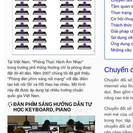
Tầm quan tr
Thực trạng 
Cơ hội chuy
Thách thức 
Giải pháp c
Sử dụng nền
Ứng dụng ch
Những câu h
Tại Việt Nam, "Phòng Thực Hành Âm Nhạc"
trong trường phổ thông thường chỉ là phòng được
Chuyển đổ
đặt 30-40 đàn. Năm 2007 chúng tôi đã giới thiệu
"Phòng đàn phím sáng nối mạng" với đặc điểm
Chuyển đổi số 
tạo kết nối GV và HS theo hai chiều. Mô hình
internet vào l
này đã được áp dụng tại nhiều trường chuẩn
dục. Bao gồm cả
quốc gia Việt Nam.
nâng cao trải n
ĐÀN PHÍM SÁNG HƯỚNG DẪN TỰ
Chuyển đổi số
HỌC KEYBOARD, PIANO
mới mẻ của cô
trong học tập
chuyển đổi số 
cập công bằng 