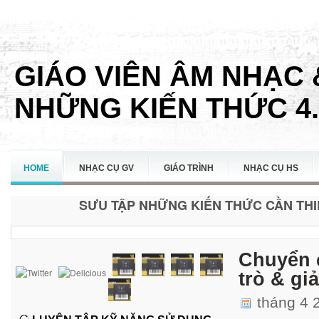
GIÁO VIÊN ÂM NHẠC 
NHỮNG KIẾN THỨC 4.
HOME
NHẠC CỤ GV
GIÁO TRÌNH
NHẠC CỤ HS
SƯU TẬP NHỮNG KIẾN THỨC CẦN THIẾ
LIÊN HỆ
Chuyển đ
trò & gi
tháng 4 