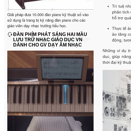
Trí tuệ n
phân tích 
Giải pháp đưa 10.000 đàn piano kỹ thuật số vào
hỗ trợ quá
sử dụng là trang bị kỹ năng đàn piano cho các
giáo viên dạy nhạc trường tiểu học.
Thực tế ả
ĐÀN PHÍM PHÁT SÁNG HAI MẦU
ảo tăng c
LƯU TRỮ NHẠC GIÁO DỤC VN
động, tươn
DÀNH CHO GV DẠY ÂM NHẠC
Những ví dụ tr
dục, giúp nân
thời đại kỹ thuậ