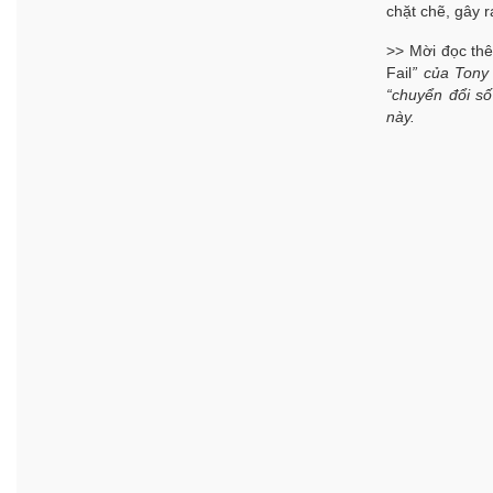
chặt chẽ, gây r
>> Mời đọc th
Fail
” của Tony
“chuyển đổi số
này.