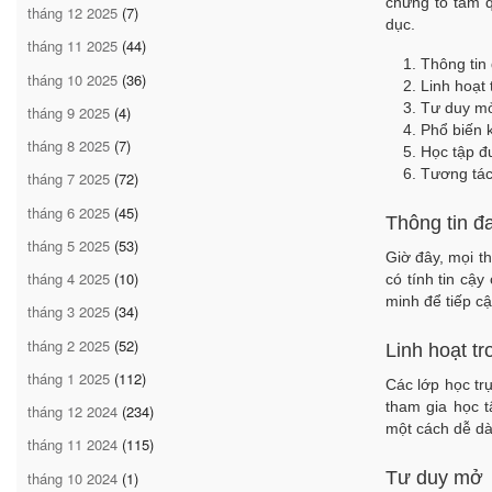
chứng tỏ tầm q
tháng 12 2025
(7)
dục.
tháng 11 2025
(44)
Thông tin
tháng 10 2025
(36)
Linh hoạt 
Tư duy m
tháng 9 2025
(4)
Phổ biến k
tháng 8 2025
(7)
Học tập đ
Tương tác
tháng 7 2025
(72)
tháng 6 2025
(45)
Thông tin đ
tháng 5 2025
(53)
Giờ đây, mọi t
tháng 4 2025
(10)
có tính tin cậy
minh để tiếp cậ
tháng 3 2025
(34)
tháng 2 2025
(52)
Linh hoạt tr
tháng 1 2025
(112)
Các lớp học tr
tham gia học t
tháng 12 2024
(234)
một cách dễ d
tháng 11 2024
(115)
Tư duy mở
tháng 10 2024
(1)