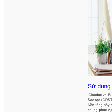
Sử dụng 
iGiaoduc.vn
là 
Đào tạo (GDĐT),
Nền tảng này đ
chung phục vụ