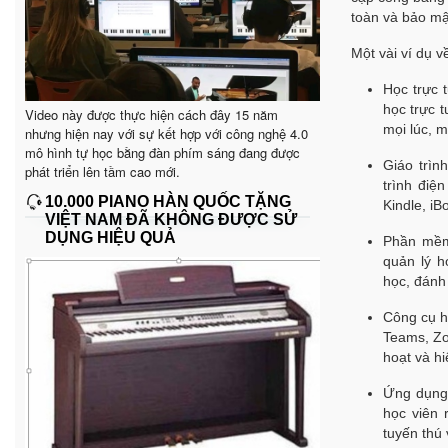
toàn và bảo mật
Một vài
ví dụ v
Học trực t
học trực 
Video này được thực hiện cách đây 15 năm
mọi lúc, m
nhưng hiện nay với sự kết hợp với công nghệ 4.0
mô hình tự học bằng đàn phím sáng đang được
Giáo trìn
phát triển lên tầm cao mới.
trình điệ
10.000 PIANO HÀN QUỐC TẶNG
Kindle, iB
VIỆT NAM ĐÃ KHÔNG ĐƯỢC SỬ
DỤNG HIỆU QUẢ
Phần mềm
quản lý 
học, đánh 
Công cụ h
Teams, Zo
hoạt và hi
Ứng dụng 
học viên 
tuyến thú 