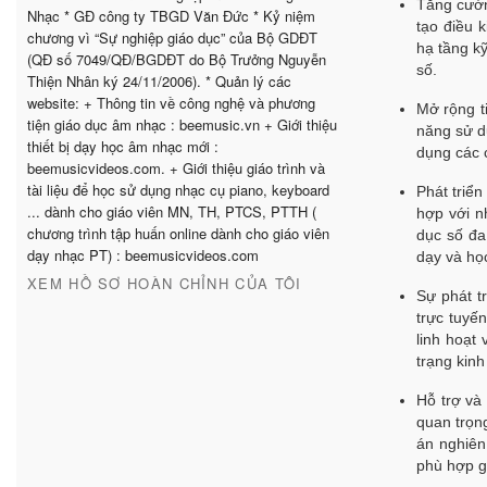
Tăng cườn
Nhạc * GĐ công ty TBGD Văn Đức * Kỷ niệm
tạo điều 
chương vì “Sự nghiệp giáo dục” của Bộ GDĐT
hạ tầng k
(QĐ số 7049/QĐ/BGDĐT do Bộ Trưởng Nguyễn
số.
Thiện Nhân ký 24/11/2006). * Quản lý các
website: + Thông tin về công nghệ và phương
Mở rộng t
tiện giáo dục âm nhạc : beemusic.vn + Giới thiệu
năng sử dụ
thiết bị dạy học âm nhạc mới :
dụng các 
beemusicvideos.com. + Giới thiệu giáo trình và
tài liệu để học sử dụng nhạc cụ piano, keyboard
Phát triển
... dành cho giáo viên MN, TH, PTCS, PTTH (
hợp với n
chương trình tập huấn online dành cho giáo viên
dục số đa
dạy nhạc PT) : beemusicvideos.com
dạy và học
XEM HỒ SƠ HOÀN CHỈNH CỦA TÔI
Sự phát t
trực tuyế
linh hoạt 
trạng kinh
Hỗ trợ và
quan trọng
án nghiên
phù hợp gi