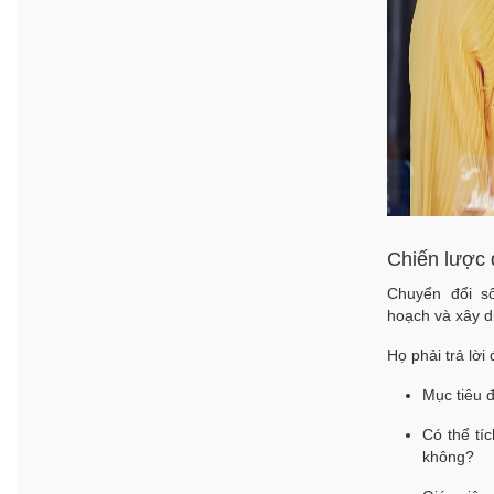
Chiến lược 
Chuyển đổi số
hoạch
và
xây d
Họ phải trả lời
Mục tiêu đ
Có thể tí
không?