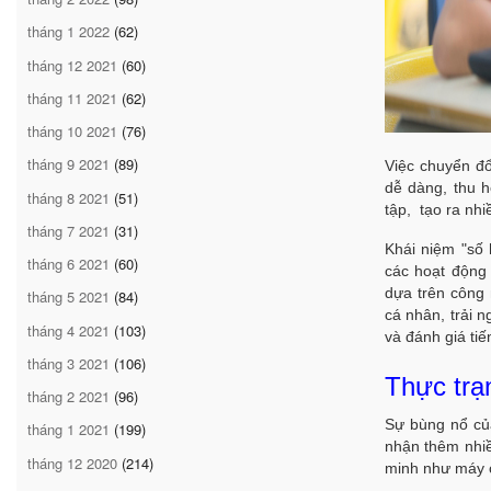
tháng 1 2022
(62)
tháng 12 2021
(60)
tháng 11 2021
(62)
tháng 10 2021
(76)
tháng 9 2021
(89)
Việc chuyển đổ
dễ dàng, thu h
tháng 8 2021
(51)
tập, tạo ra nhi
tháng 7 2021
(31)
Khái niệm "số 
tháng 6 2021
(60)
các hoạt động 
dựa trên
công 
tháng 5 2021
(84)
cá nhân, trải n
tháng 4 2021
(103)
và đánh giá tiến
tháng 3 2021
(106)
Thực trạ
tháng 2 2021
(96)
Sự bùng nổ của
tháng 1 2021
(199)
nhận thêm nhiề
tháng 12 2020
(214)
minh như máy ch