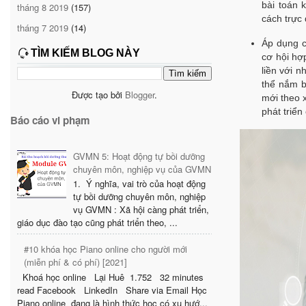
bài toán 
tháng 8 2019
(157)
cách trực
tháng 7 2019
(14)
Áp dụng c
TÌM KIẾM BLOG NÀY
cơ hội hợ
liền với 
thể nắm b
Được tạo bởi
Blogger
.
mới theo 
phát triển
Báo cáo vi phạm
GVMN 5: Hoạt động tự bồi dưỡng
chuyên môn, nghiệp vụ của GVMN
1. Ý nghĩa, vai trò của hoạt động
tự bồi dưỡng chuyên môn, nghiệp
vụ GVMN : Xã hội càng phát triển,
giáo dục đào tạo cũng phát triển theo, ...
#10 khóa học Piano online cho người mới
(miễn phí & có phí) [2021]
Khoá học online Lại Huê 1.752 32 minutes
read Facebook LinkedIn Share via Email Học
Piano online đang là hình thức học có xu hướ...