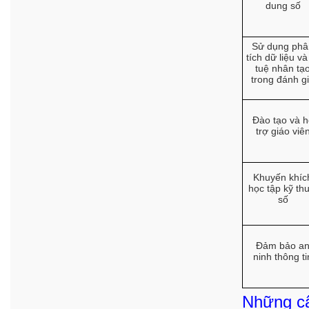
dung số
Sử dụng phâ
tích dữ liệu và 
tuệ nhân tạ
trong đánh g
Đào tạo và h
trợ giáo viê
Khuyến khíc
học tập kỹ thu
số
Đảm bảo a
ninh thông ti
Những câ