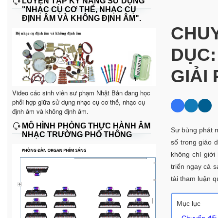
LUYỆN TẬP KỸ NĂNG SỬ DỤNG
"NHẠC CỤ CƠ THỂ, NHẠC CỤ
ĐỊNH ÂM VÀ KHÔNG ĐỊNH ÂM".
CHUY
DỤC:
GIẢI
Video các sinh viên sư phạm Nhật Bản đang học
phối hợp giữa sử dụng nhạc cụ cơ thể, nhạc cụ
định âm và không định âm.
MÔ HÌNH PHÒNG THỰC HÀNH ÂM
Sự bùng phát
NHẠC TRƯỜNG PHỔ THÔNG
số trong giáo 
không chỉ giới
triển ngay cả s
tài tham luận 
Mục lục
Chuyển đổi 