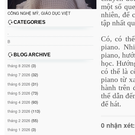
một số que
CÔNG NGHỆ MỸ, GIÁO DỤC VIỆT
nhiên, để 
tập nhất qu
CATEGORIES
.
Có, có thể
B
piano. Nh
piano, hướ
BLOG ARCHIVE
học. Hướng
tháng 8 2026
(3)
có thể là 
tháng 7 2026
(32)
piano từ x
tháng 6 2026
(31)
hành trên 
tháng 5 2026
(73)
thể dẫn đế
tháng 4 2026
(93)
để hát.
tháng 3 2026
(113)
tháng 2 2026
(55)
0 nhận xét:
tháng 1 2026
(3)