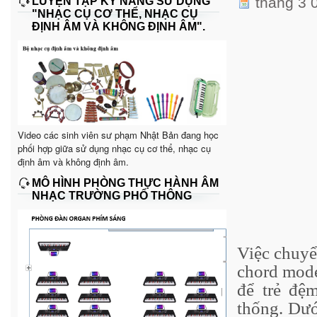
tháng 3 
LUYỆN TẬP KỸ NĂNG SỬ DỤNG
"NHẠC CỤ CƠ THỂ, NHẠC CỤ
ĐỊNH ÂM VÀ KHÔNG ĐỊNH ÂM".
Video các sinh viên sư phạm Nhật Bản đang học
phối hợp giữa sử dụng nhạc cụ cơ thể, nhạc cụ
định âm và không định âm.
MÔ HÌNH PHÒNG THỰC HÀNH ÂM
NHẠC TRƯỜNG PHỔ THÔNG
Việc chuyể
chord mode
để trẻ đệ
thống. Dướ