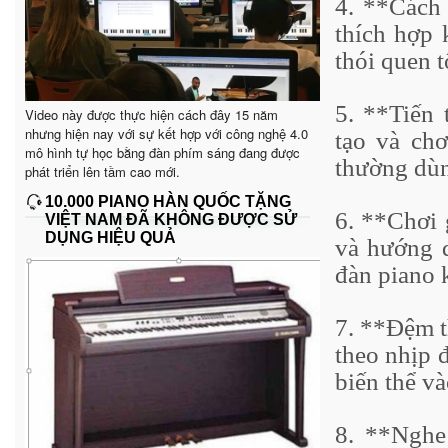
4. **Cách 
thích hợp 
thói quen t
5. **Tiến 
Video này được thực hiện cách đây 15 năm
nhưng hiện nay với sự kết hợp với công nghệ 4.0
tạo và chơ
mô hình tự học bằng đàn phím sáng đang được
thường dùn
phát triển lên tầm cao mới.
10.000 PIANO HÀN QUỐC TẶNG
6. **Chơi 
VIỆT NAM ĐÃ KHÔNG ĐƯỢC SỬ
DỤNG HIỆU QUẢ
và hướng d
đàn piano k
7. **Đệm t
theo nhịp 
biến thể và
8. **Nghe