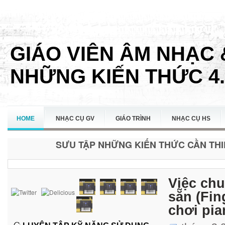
GIÁO VIÊN ÂM NHẠC 
NHỮNG KIẾN THỨC 4.
HOME
NHẠC CỤ GV
GIÁO TRÌNH
NHẠC CỤ HS
SƯU TẬP NHỮNG KIẾN THỨC CẦN THIẾ
LIÊN HỆ
Việc chu
sẵn (Fin
chơi pia