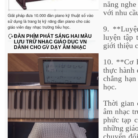
năng nghe 
với nhu cầ
Giải pháp đưa 10.000 đàn piano kỹ thuật số vào
sử dụng là trang bị kỹ năng đàn piano cho các
giáo viên dạy nhạc trường tiểu học.
9. **Luyệ
luyện tập 
ĐÀN PHÍM PHÁT SÁNG HAI MẦU
LƯU TRỮ NHẠC GIÁO DỤC VN
giới thiệu 
DÀNH CHO GV DẠY ÂM NHẠC
10. **Cơ h
thực hành 
chẳng hạn 
học.
Thời gian 
âm nhạc tr
phức tạp 
những giáo
chuyển đổi