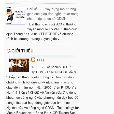
Chủ đề 35 - xây dựng môi trường
giáo dục giàu tính nghệ thuật trong
nhóm, lớp tại cơ sở GDMN.
Bài thu hoạch bồi dưỡng thường
xuyên module GVMN 35 theo quy
định Thông tư 12/2019/TT-BGDĐT về chương
trình bồi dưỡng thường xuyên giáo vi...
GIỚI THIỆU
TTQ
1- T.T.Q -Tốt nghiệp ĐHSP
Tp.HCM - Thạc sĩ KHGD đề tài
“ Tiếp cận theo mô-đun trong cấu trúc nội dung
chương trình bồi dưỡng kỹ năng âm nhạc cho
giáo viên mầm non (Năm 2000, Viện KHGD Việt
Nam) & Tiến sĩ KHGD về Nghiên cứu ứng dụng
khoa học công nghệ vào phương tiện dạy học để
nâng hiệu quả hoạt động giáo dục âm nhạc -
Nghiên cứu về công nghệ GDÂN - Technology for
Music Education. * Sáng lập & GĐ Trường Suối