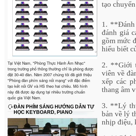
tạo chuyển
1. **Đánh 
đánh giá c
gồm mức độ
hiểu biết c
Tại Việt Nam, "Phòng Thực Hành Âm Nhạc"
2. **Giới 
trong trường phổ thông thường chỉ là phòng được
viên về đà
đặt 30-40 đàn. Năm 2007 chúng tôi đã giới thiệu
xếp các p
"Phòng đàn phím sáng nối mạng" với đặc điểm
tạo kết nối GV và HS theo hai chiều. Mô hình
thang âm v
này đã được áp dụng tại nhiều trường chuẩn
quốc gia Việt Nam.
3. **Lý th
ĐÀN PHÍM SÁNG HƯỚNG DẪN TỰ
HỌC KEYBOARD, PIANO
bản về lý 
nhịp điệu,