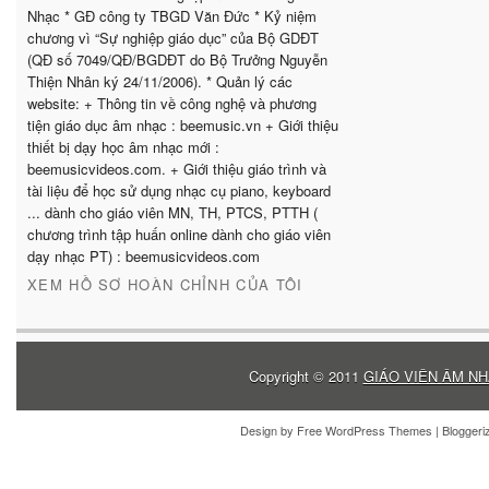
Nhạc * GĐ công ty TBGD Văn Đức * Kỷ niệm
chương vì “Sự nghiệp giáo dục” của Bộ GDĐT
(QĐ số 7049/QĐ/BGDĐT do Bộ Trưởng Nguyễn
Thiện Nhân ký 24/11/2006). * Quản lý các
website: + Thông tin về công nghệ và phương
tiện giáo dục âm nhạc : beemusic.vn + Giới thiệu
thiết bị dạy học âm nhạc mới :
beemusicvideos.com. + Giới thiệu giáo trình và
tài liệu để học sử dụng nhạc cụ piano, keyboard
... dành cho giáo viên MN, TH, PTCS, PTTH (
chương trình tập huấn online dành cho giáo viên
dạy nhạc PT) : beemusicvideos.com
XEM HỒ SƠ HOÀN CHỈNH CỦA TÔI
Copyright © 2011
GIÁO VIÊN ÂM NH
Design by
Free WordPress Themes
| Blogger