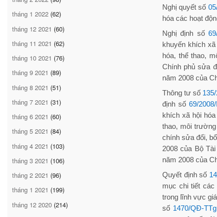
Nghị quyết số
05
tháng 1 2022
(62)
hóa các hoạt động
tháng 12 2021
(60)
Nghị định số
69
tháng 11 2021
(62)
khuyến khích xã 
hóa, thể thao, m
tháng 10 2021
(76)
Chính phủ sửa đ
tháng 9 2021
(89)
năm 2008 của Ch
tháng 8 2021
(51)
Thông tư số
135
tháng 7 2021
(31)
định số
69/2008
khích xã hội hóa 
tháng 6 2021
(60)
thao, môi trườn
tháng 5 2021
(84)
chính sửa đổi, b
tháng 4 2021
(103)
2008 của Bộ Tài
năm 2008 của Ch
tháng 3 2021
(106)
Quyết định số
1
tháng 2 2021
(96)
mục chi tiết các
tháng 1 2021
(199)
trong lĩnh vực gi
tháng 12 2020
(214)
số
1470/QĐ-TTg