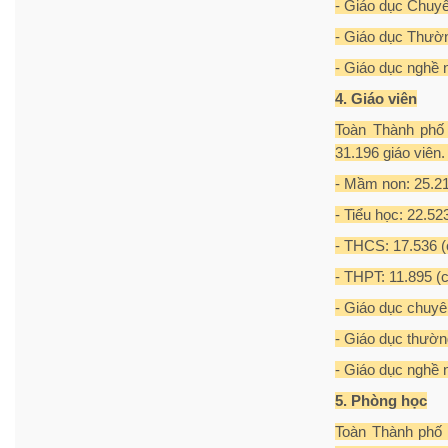
- Giáo dục Chuyên
- Giáo dục Thườn
- Giáo dục nghề 
4. Giáo viên
Toàn Thành phố c
31.196 giáo viên.
- Mầm non: 25.217
- Tiểu học: 22.52
- THCS: 17.536 (c
- THPT: 11.895 (c
- Giáo dục chuyên
- Giáo dục thường
- Giáo dục nghề n
5. Phòng học
Toàn Thành phố 