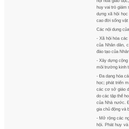
hội hóa giáo dục
huy vai trò giám
dựng xã hội học 
cao đời sống vật 
Các nội dung của
- Xã hội hóa các
của Nhân dân, c
đào tạo của Nhân
- Xây dựng cộng đ
môi trường kinh t
- Đa dạng hóa cá
học; phát triển 
các cơ sở giáo d
do các tập thể h
của Nhà nước. Đ
gia chủ động và 
- Mở rộng các ngu
hội. Phát huy v