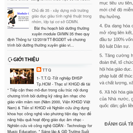
mục tiêu ưu tiên
mới chế độ miễn,
Chủ đề 35 - xây dựng môi trường
giáo dục giàu tính nghệ thuật trong
thụ hưởng.
nhóm, lớp tại cơ sở GDMN.
4. Đa dạng hóa c
Bài thu hoạch bồi dưỡng thường
mở rộng liên kết
xuyên module GVMN 35 theo quy
định Thông tư 12/2019/TT-BGDĐT về chương
đầu tư 100% vốn
trình bồi dưỡng thường xuyên giáo vi...
Bộ luật Dân sự.
5. Tăng cường ho
GIỚI THIỆU
đoàn thể, tổ chứ
hội hóa giáo dục.
TTQ
pháp luật để thú
1- T.T.Q -Tốt nghiệp ĐHSP
và chất lượng, xâ
Tp.HCM - Thạc sĩ KHGD đề tài
“ Tiếp cận theo mô-đun trong cấu trúc nội dung
6. Xã hội hóa gi
chương trình bồi dưỡng kỹ năng âm nhạc cho
của Nhà nước, gi
giáo viên mầm non (Năm 2000, Viện KHGD Việt
quốc dân; gắn liề
Nam) & Tiến sĩ KHGD về Nghiên cứu ứng dụng
khoa học công nghệ vào phương tiện dạy học để
nâng hiệu quả hoạt động giáo dục âm nhạc -
ĐÁNH GIÁ TÌ
Nghiên cứu về công nghệ GDÂN - Technology for
Music Education. * Sáng lập & GĐ Trường Suối