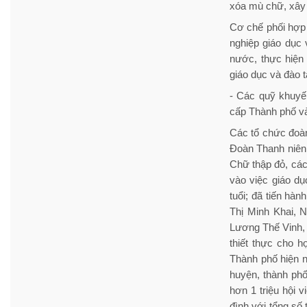
xóa mù chữ, xây 
Cơ chế phối hợp 
nghiệp giáo dục
nước, thực hiện
giáo dục và đào t
- Các quỹ khuyế
cấp Thành phố v
Các tổ chức đoàn
Đoàn Thanh niên
Chữ thập đỏ, các 
vào việc giáo d
tuổi; đã tiến hà
Thị Minh Khai, 
Lương Thế Vinh, 
thiết thực cho 
Thành phố hiện n
huyện, thành phố
hơn 1 triệu hội v
đình với tổng số