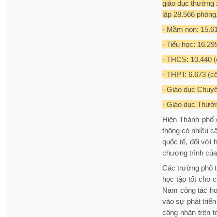
giáo dục thường 
lập 28.566 phòng.
- Mầm non: 15.613
- Tiểu học: 16.29
- THCS: 10.440 (c
- THPT: 6.673 (cô
- Giáo dục Chuyên
- Giáo dục Thường
Hiện Thành phố 
thông có nhiều c
quốc tế, đối với
chương trình của
Các trường phổ t
học tập tốt cho
Nam công tác ho
vào sự phát triể
công nhận trên t