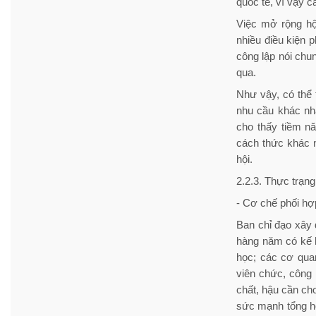
quốc tế, vì vậy 
Việc mở rộng hộ
nhiều điều kiện p
công lập nói chu
qua.
Như vậy, có thể 
nhu cầu khác nh
cho thấy tiềm nă
cách thức khác 
hội.
2.2.3. Thực trạn
- Cơ chế phối hợ
Ban chỉ đạo xây 
hàng năm có kế 
học; các cơ qua
viên chức, công
chất, hậu cần ch
sức mạnh tổng hợ