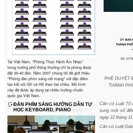
ỦY BAN
THÀNH PHỐ
--
Số: 377
Tại Việt Nam, "Phòng Thực Hành Âm Nhạc"
trong trường phổ thông thường chỉ là phòng được
đặt 30-40 đàn. Năm 2007 chúng tôi đã giới thiệu
"Phòng đàn phím sáng nối mạng" với đặc điểm
PHÊ DUYỆT Đ
tạo kết nối GV và HS theo hai chiều. Mô hình
THÀNH PHỐ 
này đã được áp dụng tại nhiều trường chuẩn
quốc gia Việt Nam.
Căn cứ Luật Tổ 
ĐÀN PHÍM SÁNG HƯỚNG DẪN TỰ
HỌC KEYBOARD, PIANO
sung một số điề
ngày 22 tháng 1
Căn cứ Luật Giá