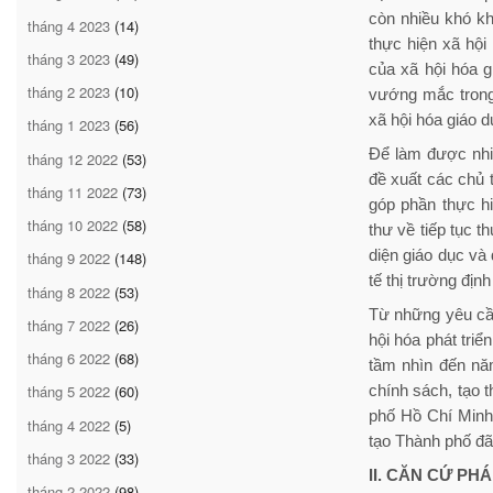
còn nhiều khó kh
tháng 4 2023
(14)
thực hiện xã hội
tháng 3 2023
(49)
của xã hội hóa g
tháng 2 2023
(10)
vướng mắc trong 
xã hội hóa giáo d
tháng 1 2023
(56)
Để làm được nhi
tháng 12 2022
(53)
đề xuất các chủ 
tháng 11 2022
(73)
góp phần thực h
tháng 10 2022
(58)
thư về tiếp tục 
diện giáo dục và 
tháng 9 2022
(148)
tế thị trường địn
tháng 8 2022
(53)
Từ những yêu cầ
tháng 7 2022
(26)
hội hóa phát triể
tháng 6 2022
(68)
tầm nhìn đến nă
chính sách, tạo 
tháng 5 2022
(60)
phố Hồ Chí Minh
tháng 4 2022
(5)
tạo Thành phố đ
tháng 3 2022
(33)
II. CĂN CỨ PHÁ
tháng 2 2022
(98)