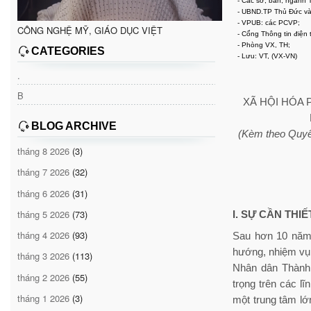
- Các sở, ban, ngành 
- UBND.TP Thủ Đức và
- VPUB: các PCVP;
CÔNG NGHỆ MỸ, GIÁO DỤC VIỆT
- Cổng Thông tin điện
- Phòng VX, TH;
CATEGORIES
- Lưu: VT, (VX-VN)
.
B
XÃ HỘI HÓA 
BLOG ARCHIVE
(Kèm theo Quyế
tháng 8 2026
(3)
tháng 7 2026
(32)
tháng 6 2026
(31)
tháng 5 2026
(73)
I. SỰ CẦN THI
tháng 4 2026
(93)
Sau hơn 10 năm 
hướng, nhiệm vụ
tháng 3 2026
(113)
Nhân dân Thành 
tháng 2 2026
(55)
trọng trên các lĩ
tháng 1 2026
(3)
một trung tâm lớ