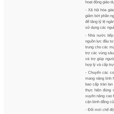
hoạt động giáo d
- Xã hội hóa gi
giảm bớt phần ng
để tăng tỷ lệ ngâ
sử dụng các nguồ
- Nhà nước tiếp
nguồn lực đầu tư
trung cho các mục
trợ các vùng sâu
và trợ giúp ngư
hợp lý và cấp trự
- Chuyển các cơ
mang nặng tính 
bao cấp tràn lan
thực hiện đúng m
xuyên nâng cao h
cận bình đẳng củ
- Đổi mới chế độ 