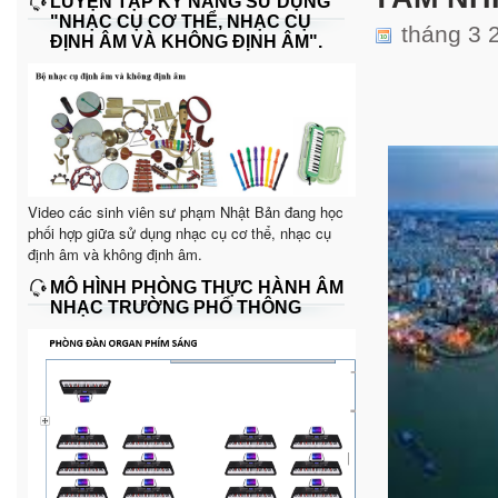
LUYỆN TẬP KỸ NĂNG SỬ DỤNG
"NHẠC CỤ CƠ THỂ, NHẠC CỤ
tháng 3 
ĐỊNH ÂM VÀ KHÔNG ĐỊNH ÂM".
Video các sinh viên sư phạm Nhật Bản đang học
phối hợp giữa sử dụng nhạc cụ cơ thể, nhạc cụ
định âm và không định âm.
MÔ HÌNH PHÒNG THỰC HÀNH ÂM
NHẠC TRƯỜNG PHỔ THÔNG