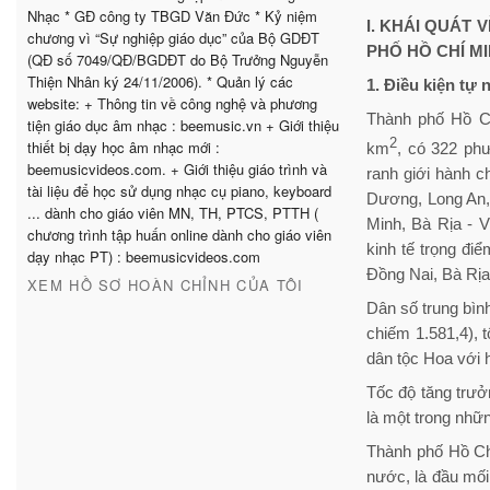
Nhạc * GĐ công ty TBGD Văn Đức * Kỷ niệm
I. KHÁI QUÁT 
chương vì “Sự nghiệp giáo dục” của Bộ GDĐT
PHỐ HỒ CHÍ M
(QĐ số 7049/QĐ/BGDĐT do Bộ Trưởng Nguyễn
Thiện Nhân ký 24/11/2006). * Quản lý các
1. Điều kiện tự 
website: + Thông tin về công nghệ và phương
Thành phố Hồ Ch
tiện giáo dục âm nhạc : beemusic.vn + Giới thiệu
2
thiết bị dạy học âm nhạc mới :
km
, có 322 ph
beemusicvideos.com. + Giới thiệu giáo trình và
ranh giới hành c
tài liệu để học sử dụng nhạc cụ piano, keyboard
Dương, Long An,
... dành cho giáo viên MN, TH, PTCS, PTTH (
Minh, Bà Rịa - 
chương trình tập huấn online dành cho giáo viên
kinh tế trọng đ
dạy nhạc PT) : beemusicvideos.com
Đồng Nai, Bà Rịa
XEM HỒ SƠ HOÀN CHỈNH CỦA TÔI
Dân số trung bìn
chiếm 1.581,4), 
dân tộc Hoa với 
Tốc độ tăng trư
là một trong nhữn
Thành phố Hồ Chí
nước, là đầu mối