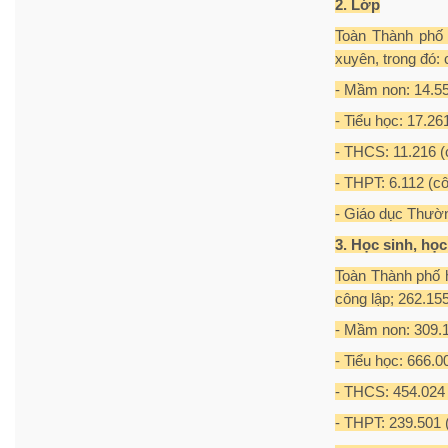
2. Lớp
Toàn Thành phố 
xuyên, trong đó: 
- Mầm non: 14.558
- Tiểu học: 17.26
- THCS: 11.216 (c
- THPT: 6.112 (cô
- Giáo dục Thường
3. Học sinh, học
Toàn Thành phố h
công lập; 262.155
- Mầm non: 309.11
- Tiểu học: 666.0
- THCS: 454.024 (
- THPT: 239.501 (