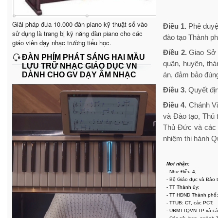
Giải pháp đưa 10.000 đàn piano kỹ thuật số vào
Điều 1.
Phê duyệt
sử dụng là trang bị kỹ năng đàn piano cho các
đào tạo Thành ph
giáo viên dạy nhạc trường tiểu học.
Điều 2.
Giao Sở 
ĐÀN PHÍM PHÁT SÁNG HAI MẦU
quận, huyện, thà
LƯU TRỮ NHẠC GIÁO DỤC VN
DÀNH CHO GV DẠY ÂM NHẠC
án, đảm bảo đúng
Điều 3.
Quyết địn
Điều 4.
Chánh Vă
và Đào tạo, Thủ 
Thủ Đức và các q
nhiệm thi hành Qu
Nơi nhận:
- Như Điều 4;
- Bộ Giáo dục và Đào 
- TT Thành ủy;
- TT HĐND Thành phố
- TTUB: CT, các PCT;
- UBMTTQVN TP và các