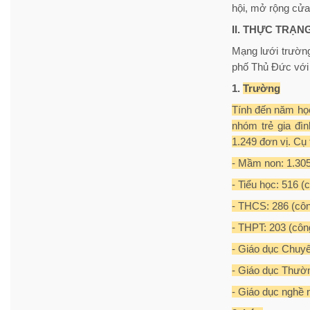
hội, mở rộng cửa
II. THỰC TRẠN
Mạng lưới trườn
phố Thủ Đức với 
1.
Trường
Tính đến năm học
nhóm trẻ gia đìn
1.249 đơn vị. Cụ 
- Mầm non: 1.305 
- Tiểu học: 516 (
- THCS: 286 (công
- THPT: 203 (công
- Giáo dục Chuyên
- Giáo dục Thường
- Giáo dục nghề n