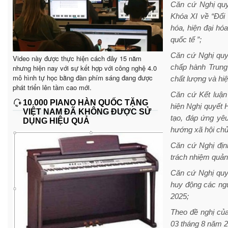
Căn cứ Nghị quy
Khóa XI về “Đổi
hóa, hiện đại hóa
quốc tế ”;
Căn cứ Nghị quy
Video này được thực hiện cách đây 15 năm
chấp hành Trung 
nhưng hiện nay với sự kết hợp với công nghệ 4.0
mô hình tự học bằng đàn phím sáng đang được
chất lượng và hi
phát triển lên tầm cao mới.
Căn cứ Kết luận
10.000 PIANO HÀN QUỐC TẶNG
hiện Nghị quyết 
VIỆT NAM ĐÃ KHÔNG ĐƯỢC SỬ
tạo, đáp ứng yêu
DỤNG HIỆU QUẢ
hướng xã hội chủ
Căn cứ Nghị đị
trách nhiệm quản
Căn cứ Nghị qu
huy động các ngu
2025;
Theo đề nghị củ
03 tháng 8 năm 2