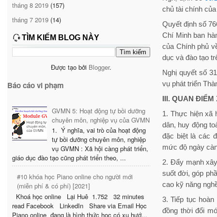
tháng 8 2019
(157)
chủ tài chính của
tháng 7 2019
(14)
Quyết định số 7
Chí Minh ban hà
TÌM KIẾM BLOG NÀY
của Chính phủ về
dục và đào tạo t
Được tạo bởi
Blogger
.
Nghị quyết số 3
vụ phát triển Th
Báo cáo vi phạm
III. QUAN ĐIỂ
GVMN 5: Hoạt động tự bồi dưỡng
1. Thực hiện xã 
chuyên môn, nghiệp vụ của GVMN
dân, huy động toà
1. Ý nghĩa, vai trò của hoạt động
đặc biệt là các
tự bồi dưỡng chuyên môn, nghiệp
mức độ ngày càn
vụ GVMN : Xã hội càng phát triển,
giáo dục đào tạo cũng phát triển theo, ...
2. Đẩy mạnh xây 
suốt đời, góp phầ
#10 khóa học Piano online cho người mới
cao kỹ năng nghề 
(miễn phí & có phí) [2021]
Khoá học online Lại Huê 1.752 32 minutes
3. Tiếp tục hoàn
read Facebook LinkedIn Share via Email Học
đồng thời đổi m
Piano online đang là hình thức học có xu hướ...