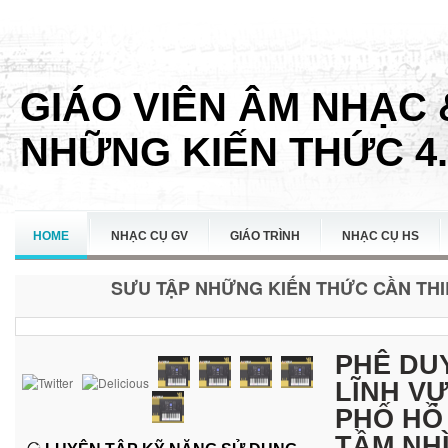
GIÁO VIÊN ÂM NHẠC 
NHỮNG KIẾN THỨC 4.
HOME
NHẠC CỤ GV
GIÁO TRÌNH
NHẠC CỤ HS
SƯU TẬP NHỮNG KIẾN THỨC CẦN THIẾ
LIÊN HỆ
PHÊ DUY
LĨNH V
PHỐ HỒ 
TẦM NHÌ