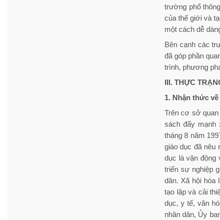
trường phổ thông
của thế giới và t
một cách dễ dàn
Bên cạnh các trư
đã góp phần quan
trình, phương phá
III. THỰC TRẠ
1. Nhận thức về
Trên cơ sở quan
sách đẩy mạnh x
tháng 8 năm 199
giáo dục đã nêu 
dục là vận động 
triển sự nghiệp
dân. Xã hội hóa 
tạo lập và cải th
dục, y tế, văn h
nhân dân, Ủy ban