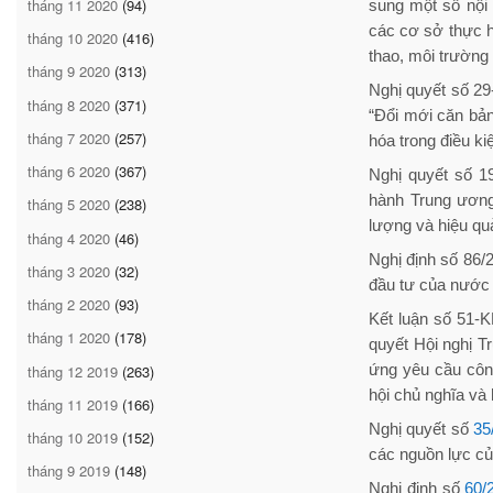
tháng 11 2020
(94)
sung một số nội 
các cơ sở thực hi
tháng 10 2020
(416)
thao, môi trường
tháng 9 2020
(313)
Nghị quyết số 2
tháng 8 2020
(371)
“Đổi mới căn bản
tháng 7 2020
(257)
hóa trong điều ki
tháng 6 2020
(367)
Nghị quyết số 1
hành Trung ương 
tháng 5 2020
(238)
lượng và hiệu qu
tháng 4 2020
(46)
Nghị định số 86/
tháng 3 2020
(32)
đầu tư của nước 
tháng 2 2020
(93)
Kết luận số 51-K
tháng 1 2020
(178)
quyết Hội nghị T
ứng yêu cầu công
tháng 12 2019
(263)
hội chủ nghĩa và 
tháng 11 2019
(166)
Nghị quyết số
35
tháng 10 2019
(152)
các nguồn lực của
tháng 9 2019
(148)
Nghị định số
60/