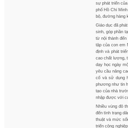
sự phát triển củ
phố Hồ Chí Minh 
bộ, đường hàng k
Giáo dục đã phát 
sinh, góp phần tạ
từ nội thành đế
tập của con em 
định và phát tr
cao chất lượng,
dạy học ngày một
yêu cầu nâng ca
cố và sử dụng h
phương như tin h
tạo của nhà trườ
nhập được với cu
Nhiều vùng đô th
đến tình trạng d
thuật và mức sốn
triển công nghiệ