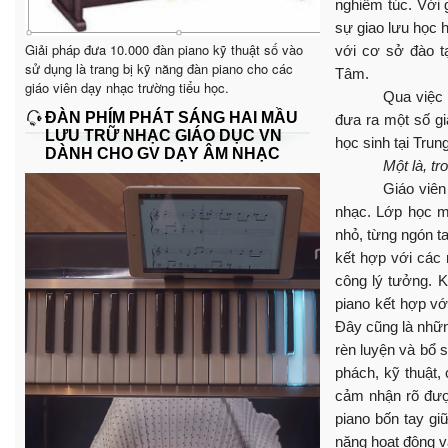
nghiêm túc.
Với 
sự giao lưu học h
Giải pháp đưa 10.000 đàn piano kỹ thuật số vào
với cơ sở đào t
sử dụng là trang bị kỹ năng đàn piano cho các
Tâm.
giáo viên dạy nhạc trường tiểu học.
Qua việc 
ĐÀN PHÍM PHÁT SÁNG HAI MẦU
đưa ra một số gi
LƯU TRỮ NHẠC GIÁO DỤC VN
học sinh tại Tru
DÀNH CHO GV DẠY ÂM NHẠC
Một là, t
Giáo viên
nhạc. Lớp học mộ
nhỏ, từng ngón ta
kết hợp với các
công lý t
ưởng. Kh
piano kết hợp với
Đây cũng là nhữn
rèn luyện và bổ 
phách, kỹ thuật,
cảm nhận rõ đư
piano bốn tay giữ
năng hoạt động v