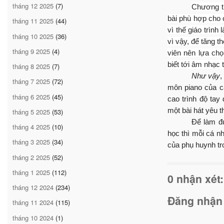
tháng 12 2025
(7)
Ch
ương t
bài phù hợp cho
tháng 11 2025
(44)
v
ì thế giáo trình 
tháng 10 2025
(36)
v
ì vậy, để tăng t
tháng 9 2025
(4)
viên nên lựa ch
biết tới âm nhạc
tháng 8 2025
(7)
Như vậy
,
tháng 7 2025
(72)
môn piano của c
tháng 6 2025
(45)
cao trình độ tay
một bài hát yêu 
tháng 5 2025
(53)
Để làm đ
tháng 4 2025
(10)
học thì mỗi cá n
tháng 3 2025
(34)
của phụ huynh tr
tháng 2 2025
(52)
tháng 1 2025
(112)
0 nhận xét:
tháng 12 2024
(234)
Đăng nhận
tháng 11 2024
(115)
tháng 10 2024
(1)