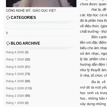
ch
ưa được quan
Hai là
,
đề
CÔNG NGHỆ MỸ, GIÁO DỤC VIỆT
các lớp học cá n
CATEGORIES
đó là phần hòa th
.
về điệu thức (gi
chất trưởng - thứ
B
Bên cạnh 
liền với đặc điể
BLOG ARCHIVE
biểu cho âm nhạc
tháng 8 2026
(3)
sử âm nhạc, ngườ
l
ý tác phẩm cho 
tháng 7 2026
(32)
h
ướng dẫn đệm há
tháng 6 2026
(31)
như l
ý thuyết âm
tháng 5 2026
(73)
ở nhà, tổ chức c
tháng 4 2026
(93)
Ba là, về
mở đó là một yếu
tháng 3 2026
(113)
học sinh và trun
tháng 2 2026
(55)
học, những bản n
tháng 1 2026
(3)
xây dựng những g