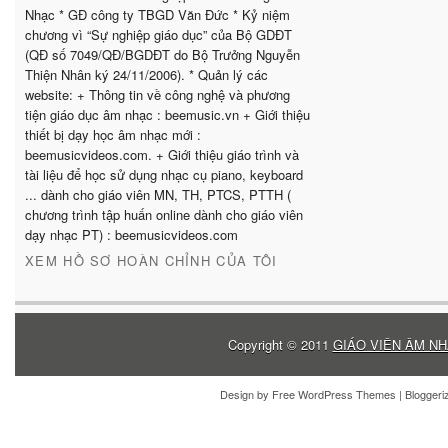
Nhạc * GĐ công ty TBGD Văn Đức * Kỷ niệm
chương vì “Sự nghiệp giáo dục” của Bộ GDĐT
(QĐ số 7049/QĐ/BGDĐT do Bộ Trưởng Nguyễn
Thiện Nhân ký 24/11/2006). * Quản lý các
website: + Thông tin về công nghệ và phương
tiện giáo dục âm nhạc : beemusic.vn + Giới thiệu
thiết bị dạy học âm nhạc mới :
beemusicvideos.com. + Giới thiệu giáo trình và
tài liệu để học sử dụng nhạc cụ piano, keyboard
... dành cho giáo viên MN, TH, PTCS, PTTH (
chương trình tập huấn online dành cho giáo viên
dạy nhạc PT) : beemusicvideos.com
XEM HỒ SƠ HOÀN CHỈNH CỦA TÔI
Copyright © 2011
GIÁO VIÊN ÂM NH
Design by
Free WordPress Themes
| Blogger