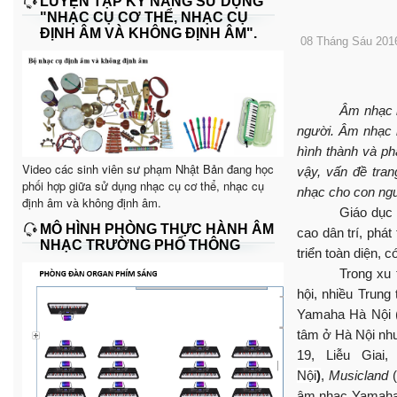
LUYỆN TẬP KỸ NĂNG SỬ DỤNG
"NHẠC CỤ CƠ THỂ, NHẠC CỤ
ĐỊNH ÂM VÀ KHÔNG ĐỊNH ÂM".
08 Tháng Sáu 201
Âm nhạc l
ng
ười. Âm nhạc l
hình thành và ph
Video các sinh viên sư phạm Nhật Bản đang học
vậy, vấn đề tran
phối hợp giữa sử dụng nhạc cụ cơ thể, nhạc cụ
nhạc cho con ngườ
định âm và không định âm.
Giáo dục 
MÔ HÌNH PHÒNG THỰC HÀNH ÂM
cao dân trí, phát
NHẠC TRƯỜNG PHỔ THÔNG
triển toàn diện, 
Trong xu 
hội, nhiều Trun
Yamaha Hà Nội (
tâm ở Hà Nội nh
19, Liễu Giai
Nội
)
,
Musicland
(
âm nhạc Yamaha H