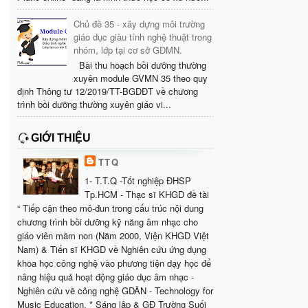
Chủ đề 35 - xây dựng môi trường
giáo dục giàu tính nghệ thuật trong
nhóm, lớp tại cơ sở GDMN.
Bài thu hoạch bồi dưỡng thường
xuyên module GVMN 35 theo quy
định Thông tư 12/2019/TT-BGDĐT về chương
trình bồi dưỡng thường xuyên giáo vi...
GIỚI THIỆU
TTQ
1- T.T.Q -Tốt nghiệp ĐHSP
Tp.HCM - Thạc sĩ KHGD đề tài
“ Tiếp cận theo mô-đun trong cấu trúc nội dung
chương trình bồi dưỡng kỹ năng âm nhạc cho
giáo viên mầm non (Năm 2000, Viện KHGD Việt
Nam) & Tiến sĩ KHGD về Nghiên cứu ứng dụng
khoa học công nghệ vào phương tiện dạy học để
nâng hiệu quả hoạt động giáo dục âm nhạc -
Nghiên cứu về công nghệ GDÂN - Technology for
Music Education. * Sáng lập & GĐ Trường Suối