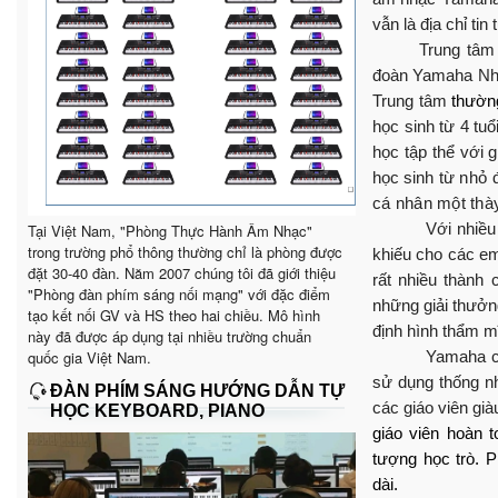
vẫn là địa chỉ ti
Trung tâm
đoàn Yamaha Nhật
Trung tâm
thườn
học sinh từ 4 tuổ
học tập thể với g
học sinh từ
nhỏ 
cá nhân một thày
Với nhiề
Tại Việt Nam, "Phòng Thực Hành Âm Nhạc"
trong trường phổ thông thường chỉ là phòng được
khiếu cho các e
đặt 30-40 đàn. Năm 2007 chúng tôi đã giới thiệu
rất nhiều thành
"Phòng đàn phím sáng nối mạng" với đặc điểm
những giải thưởn
tạo kết nối GV và HS theo hai chiều. Mô hình
định h
ình thẩm mĩ
này đã được áp dụng tại nhiều trường chuẩn
quốc gia Việt Nam.
Yamaha có
sử dụng thống nh
ĐÀN PHÍM SÁNG HƯỚNG DẪN TỰ
các giáo viên gi
HỌC KEYBOARD, PIANO
giáo viên hoàn 
tượng học trò. P
dài.