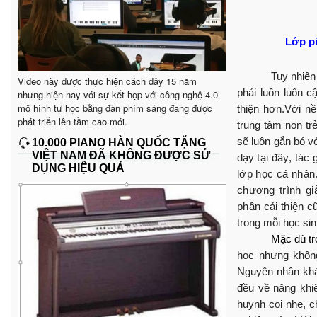
Lớp pi
Tuy nhiên 
Video này được thực hiện cách đây 15 năm
phải luôn luôn c
nhưng hiện nay với sự kết hợp với công nghệ 4.0
mô hình tự học bằng đàn phím sáng đang được
thiện h
ơn.
Với nề
phát triển lên tầm cao mới.
trung tâm non tr
sẽ luôn gắn bó v
10.000 PIANO HÀN QUỐC TẶNG
VIỆT NAM ĐÃ KHÔNG ĐƯỢC SỬ
dạy
tại đây, t
ác 
DỤNG HIỆU QUẢ
lớp học cá nhân
ch
ương tr
ình g
phần cải thiện 
trong mỗi học si
Mặc dù tr
học nhưng không
Nguyên nhân khá
đều về năng khi
huynh coi nhẹ, c