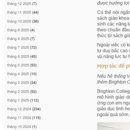
tháng 12 2025
(7)
được hưởng lợi
tháng 11 2025
(44)
Có thể nói ngắn
sách giáo khoa 
tháng 10 2025
(36)
sinh các năng l
tháng 9 2025
(4)
theo chuẩn đầu 
thức từ sách gi
tháng 8 2025
(7)
Ngoài việc có k
tháng 7 2025
(72)
tư duy bậc cao 
tháng 6 2025
(45)
và năng lực tự 
tháng 5 2025
(53)
Hợp tác để p
tháng 4 2025
(10)
Nếu hệ thống Vi
thêm Brighton C
tháng 3 2025
(34)
tháng 2 2025
(52)
Brighton Colleg
mô hình giáo d
tháng 1 2025
(112)
ứng con em ngư
tháng 12 2024
(234)
giáo dục tinh h
ngoài quá sớm.
tháng 11 2024
(115)
tháng 10 2024
(1)