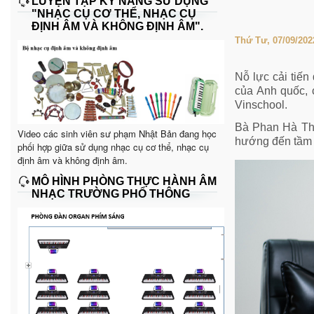
LUYỆN TẬP KỸ NĂNG SỬ DỤNG
"NHẠC CỤ CƠ THỂ, NHẠC CỤ
ĐỊNH ÂM VÀ KHÔNG ĐỊNH ÂM".
Thứ Tư, 07/09/202
Nỗ lực cải tiến
của Anh quốc, 
Vinschool.
Bà Phan Hà Thủ
Video các sinh viên sư phạm Nhật Bản đang học
hướng đến tầm 
phối hợp giữa sử dụng nhạc cụ cơ thể, nhạc cụ
định âm và không định âm.
MÔ HÌNH PHÒNG THỰC HÀNH ÂM
NHẠC TRƯỜNG PHỔ THÔNG