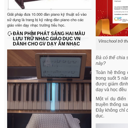
Giải pháp đưa 10.000 đàn piano kỹ thuật số vào
sử dụng là trang bị kỹ năng đàn piano cho các
giáo viên dạy nhạc trường tiểu học.
ĐÀN PHÍM PHÁT SÁNG HAI MẦU
LƯU TRỮ NHẠC GIÁO DỤC VN
Vinschool trở t
DÀNH CHO GV DẠY ÂM NHẠC
Bà có thể chia 
này?
Toàn hệ thống c
trong suốt 5 nă
được giám định 
dạy và học đều 
Một ví dụ điển
truyền thống sa
Đây không chỉ đ
dục.