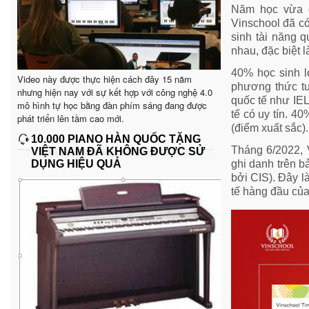
Năm học vừa q
Vinschool đã có
sinh tài năng q
nhau, đặc biệt 
40% học sinh l
Video này được thực hiện cách đây 15 năm
phương thức tu
nhưng hiện nay với sự kết hợp với công nghệ 4.0
quốc tế như IE
mô hình tự học bằng đàn phím sáng đang được
tế có uy tín. 40
phát triển lên tầm cao mới.
(điểm xuất sắc).
10.000 PIANO HÀN QUỐC TẶNG
Tháng 6/2022, 
VIỆT NAM ĐÃ KHÔNG ĐƯỢC SỬ
DỤNG HIỆU QUẢ
ghi danh trên b
bởi CIS). Đây l
tế hàng đầu của