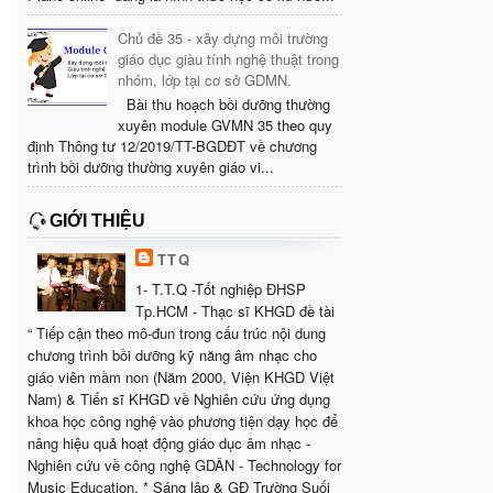
Chủ đề 35 - xây dựng môi trường
giáo dục giàu tính nghệ thuật trong
nhóm, lớp tại cơ sở GDMN.
Bài thu hoạch bồi dưỡng thường
xuyên module GVMN 35 theo quy
định Thông tư 12/2019/TT-BGDĐT về chương
trình bồi dưỡng thường xuyên giáo vi...
GIỚI THIỆU
TTQ
1- T.T.Q -Tốt nghiệp ĐHSP
Tp.HCM - Thạc sĩ KHGD đề tài
“ Tiếp cận theo mô-đun trong cấu trúc nội dung
chương trình bồi dưỡng kỹ năng âm nhạc cho
giáo viên mầm non (Năm 2000, Viện KHGD Việt
Nam) & Tiến sĩ KHGD về Nghiên cứu ứng dụng
khoa học công nghệ vào phương tiện dạy học để
nâng hiệu quả hoạt động giáo dục âm nhạc -
Nghiên cứu về công nghệ GDÂN - Technology for
Music Education. * Sáng lập & GĐ Trường Suối