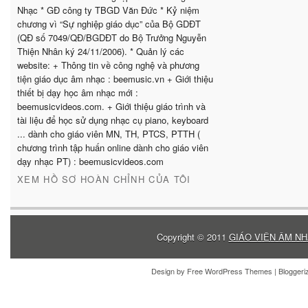
Nhạc * GĐ công ty TBGD Văn Đức * Kỷ niệm
chương vì “Sự nghiệp giáo dục” của Bộ GDĐT
(QĐ số 7049/QĐ/BGDĐT do Bộ Trưởng Nguyễn
Thiện Nhân ký 24/11/2006). * Quản lý các
website: + Thông tin về công nghệ và phương
tiện giáo dục âm nhạc : beemusic.vn + Giới thiệu
thiết bị dạy học âm nhạc mới :
beemusicvideos.com. + Giới thiệu giáo trình và
tài liệu để học sử dụng nhạc cụ piano, keyboard
... dành cho giáo viên MN, TH, PTCS, PTTH (
chương trình tập huấn online dành cho giáo viên
dạy nhạc PT) : beemusicvideos.com
XEM HỒ SƠ HOÀN CHỈNH CỦA TÔI
Copyright © 2011
GIÁO VIÊN ÂM NH
Design by
Free WordPress Themes
| Blogger