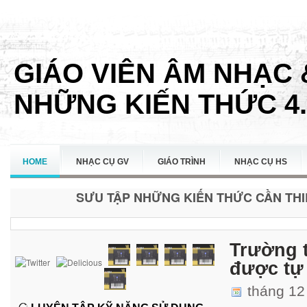
GIÁO VIÊN ÂM NHẠC 
NHỮNG KIẾN THỨC 4.
HOME
NHẠC CỤ GV
GIÁO TRÌNH
NHẠC CỤ HS
SƯU TẬP NHỮNG KIẾN THỨC CẦN THIẾ
LIÊN HỆ
Trường t
được tự 
tháng 12