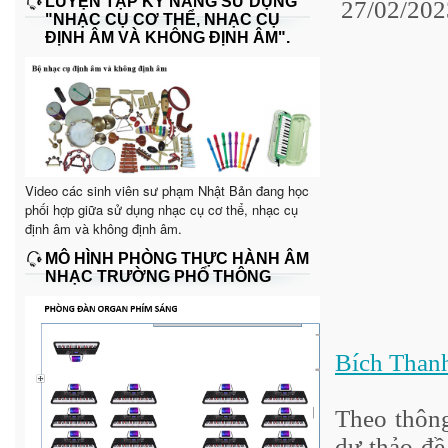
LUYỆN TẬP KỸ NĂNG SỬ DỤNG
27/02/20
"NHẠC CỤ CƠ THỂ, NHẠC CỤ
ĐỊNH ÂM VÀ KHÔNG ĐỊNH ÂM".
Video các sinh viên sư phạm Nhật Bản đang học
phối hợp giữa sử dụng nhạc cụ cơ thể, nhạc cụ
định âm và không định âm.
MÔ HÌNH PHÒNG THỰC HÀNH ÂM
NHẠC TRƯỜNG PHỔ THÔNG
Bích Than
Theo thôn
dự thảo đề