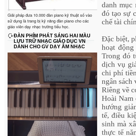
danh mục 
đó tạo sự 
Giải pháp đưa 10.000 đàn piano kỹ thuật số vào
chế tài chí
sử dụng là trang bị kỹ năng đàn piano cho các
giáo viên dạy nhạc trường tiểu học.
ĐÀN PHÍM PHÁT SÁNG HAI MẦU
Đặc biệt, p
LƯU TRỮ NHẠC GIÁO DỤC VN
hoạt động 
DÀNH CHO GV DẠY ÂM NHẠC
Trong đó t
dịch vụ gi
chi phí ti
ngân sách 
Riêng về c
Hoài Nam c
hướng giản
tế, điều k
sinh mà xâ
thực tế nă