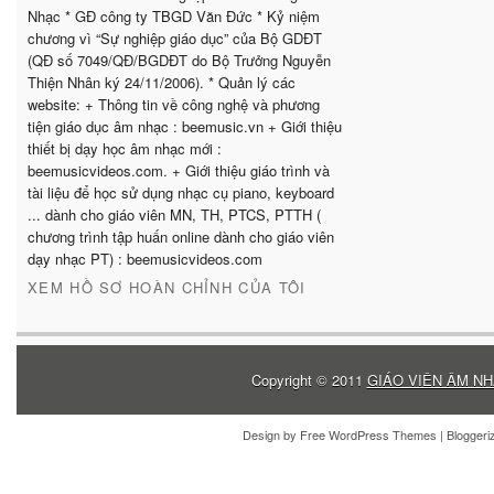
Nhạc * GĐ công ty TBGD Văn Đức * Kỷ niệm
chương vì “Sự nghiệp giáo dục” của Bộ GDĐT
(QĐ số 7049/QĐ/BGDĐT do Bộ Trưởng Nguyễn
Thiện Nhân ký 24/11/2006). * Quản lý các
website: + Thông tin về công nghệ và phương
tiện giáo dục âm nhạc : beemusic.vn + Giới thiệu
thiết bị dạy học âm nhạc mới :
beemusicvideos.com. + Giới thiệu giáo trình và
tài liệu để học sử dụng nhạc cụ piano, keyboard
... dành cho giáo viên MN, TH, PTCS, PTTH (
chương trình tập huấn online dành cho giáo viên
dạy nhạc PT) : beemusicvideos.com
XEM HỒ SƠ HOÀN CHỈNH CỦA TÔI
Copyright © 2011
GIÁO VIÊN ÂM NH
Design by
Free WordPress Themes
| Blogger