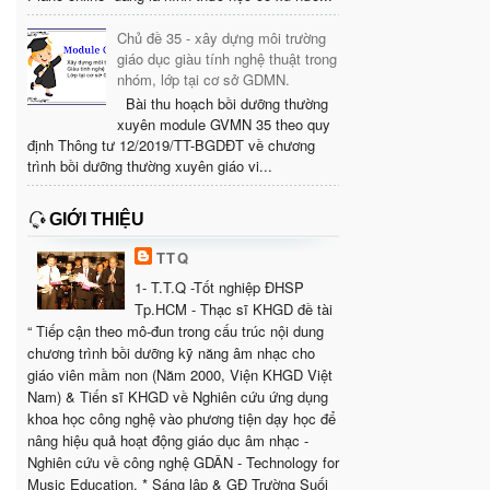
Chủ đề 35 - xây dựng môi trường
giáo dục giàu tính nghệ thuật trong
nhóm, lớp tại cơ sở GDMN.
Bài thu hoạch bồi dưỡng thường
xuyên module GVMN 35 theo quy
định Thông tư 12/2019/TT-BGDĐT về chương
trình bồi dưỡng thường xuyên giáo vi...
GIỚI THIỆU
TTQ
1- T.T.Q -Tốt nghiệp ĐHSP
Tp.HCM - Thạc sĩ KHGD đề tài
“ Tiếp cận theo mô-đun trong cấu trúc nội dung
chương trình bồi dưỡng kỹ năng âm nhạc cho
giáo viên mầm non (Năm 2000, Viện KHGD Việt
Nam) & Tiến sĩ KHGD về Nghiên cứu ứng dụng
khoa học công nghệ vào phương tiện dạy học để
nâng hiệu quả hoạt động giáo dục âm nhạc -
Nghiên cứu về công nghệ GDÂN - Technology for
Music Education. * Sáng lập & GĐ Trường Suối