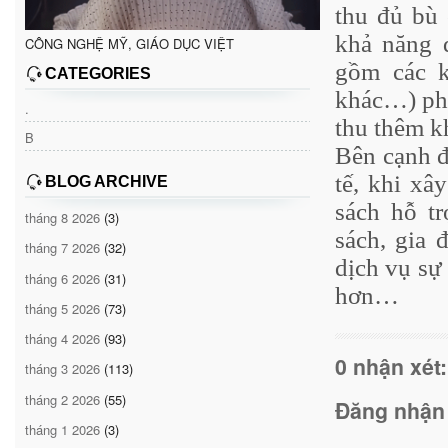
thu đủ bù 
khả năng 
CÔNG NGHỆ MỸ, GIÁO DỤC VIỆT
gồm các k
CATEGORIES
khác…) phả
.
thu thêm k
B
Bên cạnh đ
tế, khi xâ
BLOG ARCHIVE
sách hỗ tr
tháng 8 2026
(3)
sách, gia 
tháng 7 2026
(32)
dịch vụ sự
tháng 6 2026
(31)
hơn…
tháng 5 2026
(73)
tháng 4 2026
(93)
0 nhận xét:
tháng 3 2026
(113)
tháng 2 2026
(55)
Đăng nhận
tháng 1 2026
(3)