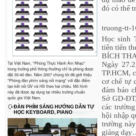
đó có thể t
truong-tt
Học sinh 
tiên tiến t
BÍCH TH
Tại Việt Nam, "Phòng Thực Hành Âm Nhạc"
Ngày 27.2
trong trường phổ thông thường chỉ là phòng được
TP.HCM, c
đặt 30-40 đàn. Năm 2007 chúng tôi đã giới thiệu
cơ chế tự 
"Phòng đàn phím sáng nối mạng" với đặc điểm
tạo kết nối GV và HS theo hai chiều. Mô hình
đảm bảo c
này đã được áp dụng tại nhiều trường chuẩn
Sở GD-ĐT, 
quốc gia Việt Nam.
các trường
ĐÀN PHÍM SÁNG HƯỚNG DẪN TỰ
HỌC KEYBOARD, PIANO
hội nhập q
trường này
giảng dạy