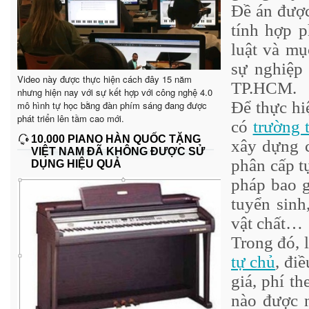
Đề án được
tính hợp p
luật và mụ
sự nghiệp
Video này được thực hiện cách đây 15 năm
TP.HCM.
nhưng hiện nay với sự kết hợp với công nghệ 4.0
Để thực hi
mô hình tự học bằng đàn phím sáng đang được
phát triển lên tầm cao mới.
có
trường t
10.000 PIANO HÀN QUỐC TẶNG
xây dựng c
VIỆT NAM ĐÃ KHÔNG ĐƯỢC SỬ
phân cấp t
DỤNG HIỆU QUẢ
pháp bao g
tuyển sinh
vật chất…
Trong đó, 
tự chủ
, đi
giá, phí t
nào được n