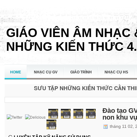
GIÁO VIÊN ÂM NHẠC 
NHỮNG KIẾN THỨC 4.
HOME
NHẠC CỤ GV
GIÁO TRÌNH
NHẠC CỤ HS
SƯU TẬP NHỮNG KIẾN THỨC CẦN THIẾ
LIÊN HỆ
Đào tạo G
non khu v
tháng 11 02,