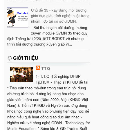
Chủ đề 35 - xây dựng môi trường
giáo dục giàu tính nghệ thuật trong
nhóm, lớp tại cơ sở GDMN.
Bài thu hoạch bồi dưỡng thường
xuyên module GVMN 35 theo quy
định Thông tư 12/2019/TT-BGDĐT về chương
trình bồi dưỡng thường xuyên giáo vi...
GIỚI THIỆU
TTQ
1- T.T.Q -Tốt nghiệp ĐHSP
Tp.HCM - Thạc sĩ KHGD đề tài
“ Tiếp cận theo mô-đun trong cấu trúc nội dung
chương trình bồi dưỡng kỹ năng âm nhạc cho
giáo viên mầm non (Năm 2000, Viện KHGD Việt
Nam) & Tiến sĩ KHGD về Nghiên cứu ứng dụng
khoa học công nghệ vào phương tiện dạy học để
nâng hiệu quả hoạt động giáo dục âm nhạc -
Nghiên cứu về công nghệ GDÂN - Technology for
Music Education. * Sáng lập & GĐ Trường Suối