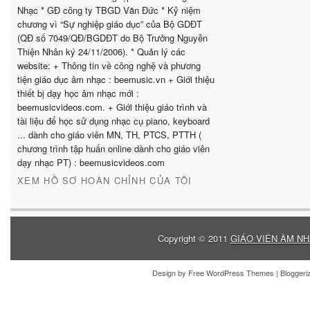
Nhạc * GĐ công ty TBGD Văn Đức * Kỷ niệm
chương vì “Sự nghiệp giáo dục” của Bộ GDĐT
(QĐ số 7049/QĐ/BGDĐT do Bộ Trưởng Nguyễn
Thiện Nhân ký 24/11/2006). * Quản lý các
website: + Thông tin về công nghệ và phương
tiện giáo dục âm nhạc : beemusic.vn + Giới thiệu
thiết bị dạy học âm nhạc mới :
beemusicvideos.com. + Giới thiệu giáo trình và
tài liệu để học sử dụng nhạc cụ piano, keyboard
... dành cho giáo viên MN, TH, PTCS, PTTH (
chương trình tập huấn online dành cho giáo viên
dạy nhạc PT) : beemusicvideos.com
XEM HỒ SƠ HOÀN CHỈNH CỦA TÔI
Copyright © 2011
GIÁO VIÊN ÂM NH
Design by
Free WordPress Themes
| Blogger