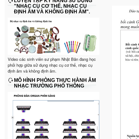
LUYỆN TẬP KỸ NĂNG SỬ DỤNG
"NHẠC CỤ CƠ THỂ, NHẠC CỤ
ĐỊNH ÂM VÀ KHÔNG ĐỊNH ÂM".
Video các sinh viên sư phạm Nhật Bản đang học
phối hợp giữa sử dụng nhạc cụ cơ thể, nhạc cụ
định âm và không định âm.
MÔ HÌNH PHÒNG THỰC HÀNH ÂM
NHẠC TRƯỜNG PHỔ THÔNG