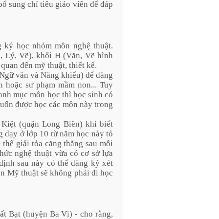
ổ sung chỉ tiêu giáo viên để đáp
g ký học nhóm môn nghệ thuật.
 Lý, Vẽ), khối H (Văn, Vẽ hình
 quan đến mỹ thuật, thiết kế.
(Ngữ văn và Năng khiếu) để đăng
ễn hoặc sư phạm mầm non... Tuy
anh mục môn học thì học sinh có
 muốn được học các môn này trong
iệt (quận Long Biên) khi biết
 dạy ở lớp 10 từ năm học này tỏ
thể giải tỏa căng thẳng sau mỗi
thức nghệ thuật vừa có cơ sở lựa
định sau này có thể đăng ký xét
n Mỹ thuật sẽ không phải đi học
 Bạt (huyện Ba Vì) - cho rằng,