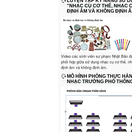
LUYỆN TẬP KỸ NĂNG SỬ 
"NHẠC CỤ CƠ THỂ, NHẠC 
ĐỊNH ÂM VÀ KHÔNG ĐỊNH Â
Video các sinh viên sư phạm Nhật Bản đ
phối hợp giữa sử dụng nhạc cụ cơ thể, n
định âm và không định âm.
MÔ HÌNH PHÒNG THỰC HÀ
NHẠC TRƯỜNG PHỔ THÔN