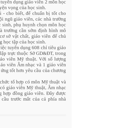
c tuyển dụng giáo viên 2 môn học
yện vọng của học sinh.
 cho biết, để chuẩn bị tốt cho
ội ngũ giáo viên, các nhà trường
c sinh, phụ huynh chọn môn học
hà trường cần sớm định hình mô
cơ sở vật chất, giáo viên để chủ
 học tập của học sinh.
ệc tuyển dụng 608 chỉ tiêu giáo
g lập trực thuộc Sở GD&ĐT, trong
iáo viên Mỹ thuật. Với số lượng
iáo viên Âm nhạc và 1 giáo viên
 ứng tốt hơn yêu cầu của chương
chức tổ hợp có môn Mỹ thuật và
có giáo viên Mỹ thuật, Âm nhạc
g hợp đồng giáo viên. Đây được
 cầu trước mắt của cả phía nhà