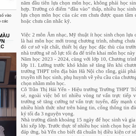
năm đầu tiên lựa chọn môn học, không phải học s
hợp. Trường có điểm “đầu vào” thấp, nhiều học sinh
 số vào
lựa chọn môn học của các em chưa được quan tâm 
o các
hoặc chưa cân nhắc kỹ.
Việc 2 môn Âm nhạc, Mỹ thuật ít học sinh chọn lựa
 MẦU
là hai môn học mới trong chương trình, nhưng chưa 
VN
đó cơ sở vật chất, thiết bị dạy học đặc thù của trư
ẠC
nhà trường sẽ nỗ lực tối đa để triển khai môn học này
Năm học 2023 - 2024, cùng với lớp 10, Chương trì
lớp 11. Lường trước khó khăn sẽ tăng lên khi chươ
trường THPT trên địa bàn Hà Nội cho rằng, giải ph
truyền tới học sinh, phụ huynh về yêu cầu của chương
chọn nhầm môn học.
Cô Trần Thị Hải Yến - Hiệu trưởng Trường THPT Tr
sẻ, ngoài việc bố trí nhiều vòng tư vấn trực tiếp
trường sẽ tăng cường tư vấn trực tuyến, đẩy mạnh 
nhiều hình thức như trên bảng tin, cổng thông tin 
ký tối đa 3 nguyện vọng.
Nhà trường dành khoảng 15 ngày để học sinh và gia 
khi xếp lớp. Trước thực tế nhiều học sinh chọn học 
đáp ứng, bà Yến cho biết đã chuẩn bị điều kiện cơ sở