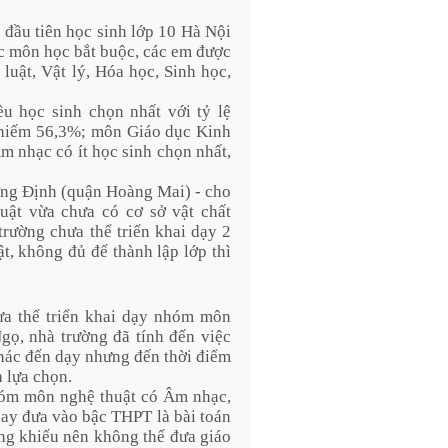
 đầu tiên học sinh lớp 10 Hà Nội
ác môn học bắt buộc, các em được
luật, Vật lý, Hóa học, Sinh học,
 học sinh chọn nhất với tỷ lệ
chiếm 56,3%; môn Giáo dục Kinh
m nhạc có ít học sinh chọn nhất,
ng Định (quận Hoàng Mai) - cho
uật vừa chưa có cơ sở vật chất
rường chưa thể triển khai dạy 2
t, không đủ để thành lập lớp thì
a thể triển khai dạy nhóm môn
ọ, nhà trường đã tính đến việc
khác đến dạy nhưng đến thời điểm
h lựa chọn.
hóm môn nghệ thuật có Âm nhạc,
nay đưa vào bậc THPT là bài toán
ăng khiếu nên không thể đưa giáo