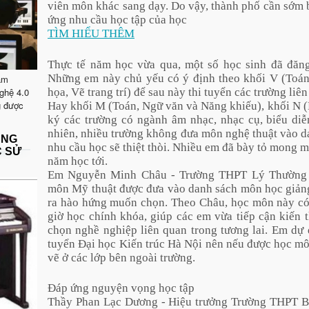
viên môn khác sang dạy. Do vậy, thành phố cần sớm b
ứng nhu cầu học tập của học
TÌM HIỂU THÊM
Thực tế năm học vừa qua, một số học sinh đã đăn
Những em này chủ yếu có ý định theo khối V (Toán,
ăm
họa, Vẽ trang trí) để sau này thi tuyển các trường liên
ghệ 4.0
g được
Hay khối M (Toán, Ngữ văn và Năng khiếu), khối N 
ký các trường có ngành âm nhạc, nhạc cụ, biểu di
nhiên, nhiều trường không đưa môn nghệ thuật vào d
ẶNG
nhu cầu học sẽ thiệt thòi. Nhiều em đã bày tỏ mong
C SỬ
năm học tới.
Em Nguyễn Minh Châu - Trường THPT Lý Thường K
môn Mỹ thuật được đưa vào danh sách môn học giảng
ra hào hứng muốn chọn. Theo Châu, học môn này có 
giờ học chính khóa, giúp các em vừa tiếp cận kiến 
chọn nghề nghiệp liên quan trong tương lai. Em dự 
tuyển Đại học Kiến trúc Hà Nội nên nếu được học mô
vẽ ở các lớp bên ngoài trường.
Đáp ứng nguyện vọng học tập
Thầy Phan Lạc Dương - Hiệu trưởng Trường THPT Bất