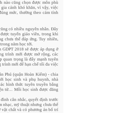
inh nào cũng chọn được môn phù
 gia cảnh khó khăn, vì vậy, việc
đúng mức, thường theo cảm tính
 cũng có nhiều nguyên nhân. Đây
được tuyển giáo viên, trong khi
ờng chưa thể đáp ứng. Tuy nhiên,
 trong năm học tới.
nh GDPT 2018 sẽ được áp dụng ở
ng trình mới được mở rộng, các
áp quan trọng là đẩy mạnh tuyên
 trình mới để hạn chế tối đa việc
ần Phú (quận Hoàn Kiếm) - chia
 với học sinh và phụ huynh, nhà
các hình thức tuyên truyền bằng
điện tử… Mỗi học sinh được đăng
đình cân nhắc, quyết định trước
âm nhạc, mỹ thuật nhưng chưa thể
 vật chất và có phương án bố trí