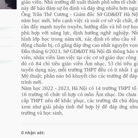
giáo viên. Nhà trường đề xuất thành phố sớm tổ chứ
này để bảo đảm sự ổn định và đáp ứng nhiều hơn ngu
Ông Trần Thế Cương - Giám đốc Sở GD&ĐT Hà Nội -
năm học mới, bên cạnh việc rà soát cơ sở vật chất, đ
cần đẩy mạnh tuyên truyền, hướng dẫn và hỗ trợ họ
phù hợp với năng lực, định hướng nghề nghiệp. N
hình lớp học trong năm tới, xác định rõ nhu cầu về 
động chuẩn bị, cố gắng đáp ứng cao nhất nguyện vọng
Đầu tháng 6/2023, Sở GD&ĐT Hà Nội đã thông báo vi
viên, nhân viên làm việc tại các cơ sở giáo dục côn
đó có 84 chỉ tiêu giáo viên Âm nhạc, 53 chỉ tiêu g
tuyển dụng này, mỗi trường THPT đều có ít nhất 1 g
Mỹ thuật; phần nào bổ khuyết cho các trường để đáp
trình mới.
Năm học 2022 - 2023, Hà Nội có 14 trường THPT tổ 
16 trường tổ chức tổ hợp có môn Âm nhạc. Do chưa 
cấp THPT nên để khắc phục, các trường đã chủ độn
xem như giải pháp tình thế hợp lý để đáp ứng nhu
trường và học sinh.
0 nhận xét: