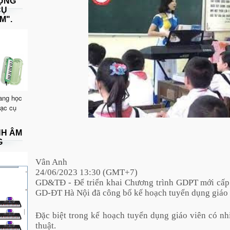
DỤNG
CỤ
M".
ang học
hạc cụ
NH ÂM
G
Vân Anh
24/06/2023 13:30 (GMT+7)
GD&TĐ - Để triển khai Chương trình GDPT mới cấp
GD-ĐT Hà Nội đã công bố kế hoạch tuyển dụng giáo 
Đặc biệt trong kế hoạch tuyển dụng giáo viên có n
thuật.