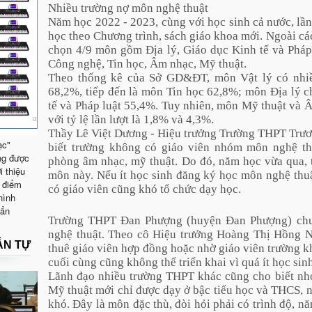
Nhiều trường nợ môn nghệ thuật
Năm học 2022 - 2023, cùng với học sinh cả nước, lần
học theo Chương trình, sách giáo khoa mới. Ngoài c
chọn 4/9 môn gồm Địa lý, Giáo dục Kinh tế và Pháp 
Công nghệ, Tin học, Âm nhạc, Mỹ thuật.
Theo thống kê của Sở GD&ĐT, môn Vật lý có nhiều
68,2%, tiếp đến là môn Tin học 62,8%; môn Địa lý 
tế và Pháp luật 55,4%. Tuy nhiên, môn Mỹ thuật và Â
với tỷ lệ lần lượt là 1,8% và 4,3%.
Thầy Lê Việt Dương - Hiệu trưởng Trường THPT Trươ
ạc"
biết trường không có giáo viên nhóm môn nghệ th
ng được
phòng âm nhạc, mỹ thuật. Do đó, năm học vừa qua, t
i thiệu
môn này. Nếu ít học sinh đăng ký học môn nghệ thuậ
 điểm
có giáo viên cũng khó tổ chức dạy học.
hình
uẩn
Trường THPT Đan Phượng (huyện Đan Phượng) chư
nghệ thuật. Theo cô Hiệu trưởng Hoàng Thị Hồng Ng
ẪN TỰ
thuê giáo viên hợp đồng hoặc nhờ giáo viên trường 
cuối cùng cũng không thể triển khai vì quá ít học sin
Lãnh đạo nhiều trường THPT khác cũng cho biết n
Mỹ thuật mới chỉ được dạy ở bậc tiểu học và THCS, 
khó. Đây là môn đặc thù, đòi hỏi phải có trình độ, n