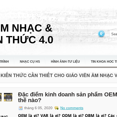
ÂM NHẠC &
 THỨC 4.0
TRÌNH
NHẠC CỤ HS
HÌNH ẢNH-TƯ LIỆU
TIN KHOA HOC 
KIẾN THỨC CẦN THIẾT CHO GIÁO VIÊN ÂM NHẠC VI
Đặc điểm kinh doanh sản phẩm OE
thế nào?
tháng 6 05, 2020
No comments
OEM là gì?
VAR là gì?
ODM là gì?
OBM là gì? Các 