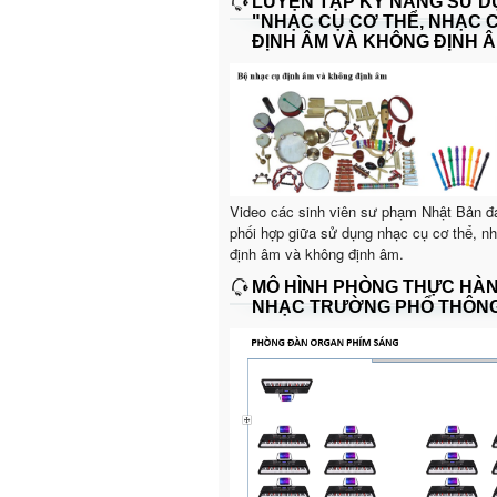
LUYỆN TẬP KỸ NĂNG SỬ 
"NHẠC CỤ CƠ THỂ, NHẠC 
ĐỊNH ÂM VÀ KHÔNG ĐỊNH Â
Video các sinh viên sư phạm Nhật Bản đ
phối hợp giữa sử dụng nhạc cụ cơ thể, n
định âm và không định âm.
MÔ HÌNH PHÒNG THỰC HÀ
NHẠC TRƯỜNG PHỔ THÔN