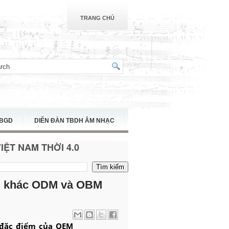
TRANG CHỦ
TBGD
DIỄN ĐÀN TBDH ÂM NHẠC
ỆT NAM THỜI 4.0
M khác ODM và OBM
đ
ặc điểm của OEM