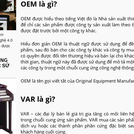
OEM là gì?
OEM được hiểu theo tiếng Việt đó là Nhà sản xuất thi
để chỉ các sản phẩm được công ty sản xuất làm theo t
được đặt trước bởi một công ty khác.
ăm
ghệ 4.0
Hiểu đơn giản OEM là thuật ngữ được sử dụng để đề 
g được
phẩm, sau đó bán cho các công ty khác và công ty mua
có quyền được đổi tên thương hiệu và bán lại cho khá
ẶNG
thời gian, thuật ngữ này đã được sử dụng để mô tả một
C SỬ
các công ty trong một chuỗi cung ứng công nghệ thông 
OEM là tên gọi viết tắt của Original Equipment Manufa
VAR là gì?
VAR – các đại lý bán lẻ giá trị gia tăng có mối liên
trong chuỗi cung ứng sản phẩm. VAR mua các sản p
dịch vụ hoặc các thành phần phần cứng đặc biệt s
khách hàng cuối cùng.