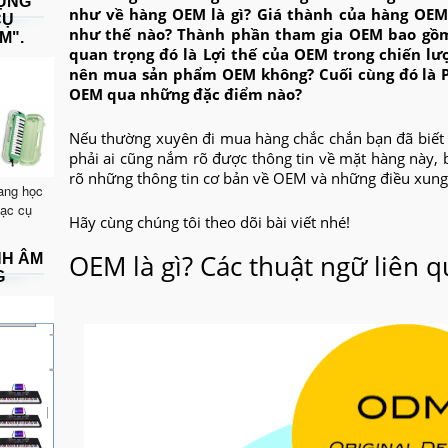
DỤNG
như về hàng OEM là gì?
Giá thành của hàng OEM
CỤ
như thế nào?
Thành phần tham gia OEM bao gồm
M".
quan trọng đó là
Lợi thế của OEM trong chiến lư
nên mua sản phẩm OEM không? Cuối cùng đó là
OEM qua những đặc điểm nào?
Nếu thường xuyên đi mua hàng chắc chắn bạn đã biết
phải ai cũng nắm rõ được thông tin về mặt hàng này, 
rõ những thông tin cơ bản về OEM và những điều xung
ang học
hạc cụ
Hãy cùng chúng tôi theo dõi bài viết nhé!
OEM là gì? Các thuật ngữ liên
NH ÂM
G