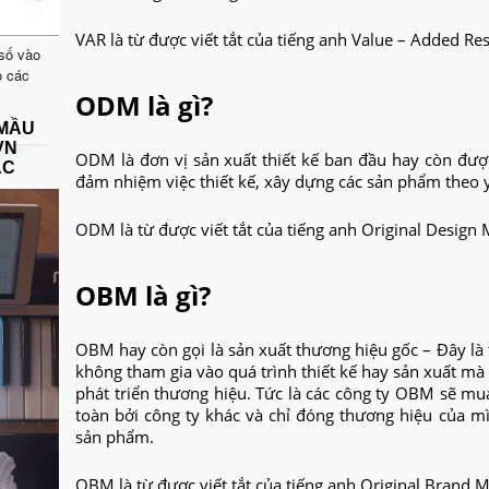
VAR là từ được viết tắt của tiếng anh Value – Added Res
 số vào
o các
ODM là gì?
 MẦU
VN
ODM là đơn vị sản xuất thiết kế ban đầu hay còn được
ẠC
đảm nhiệm việc thiết kế, xây dựng các sản phẩm theo 
ODM là từ được viết tắt của tiếng anh Original Design 
OBM là gì?
OBM hay còn gọi là sản xuất thương hiệu gốc – Đây là 
không tham gia vào quá trình thiết kế hay sản xuất mà 
phát triển thương hiệu. Tức là các công ty OBM sẽ mu
toàn bởi công ty khác và chỉ đóng thương hiệu của mì
sản phẩm.
OBM là từ được viết tắt của tiếng anh Original Brand 