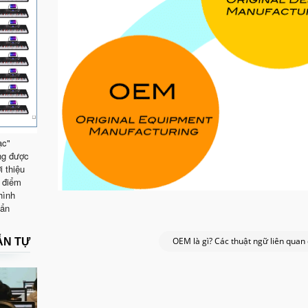
ạc"
ng được
i thiệu
 điểm
hình
uẩn
OEM là gì? Các thuật ngữ liên qua
ẪN TỰ